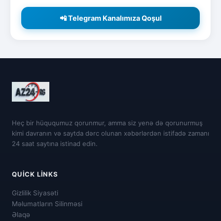
📲 Telegram Kanalımıza Qoşul
Heç bir hüququmuz qorunmur, amma siz yenə də qorunurmuş
kimi davranın və saytda dərc olunan xəbərlərdən istifadə zamanı
24 saat saytına istinad edin.
QUICK LINKS
Gizlilik Siyasəti
Məlumatların Silinməsi
Əlaqə