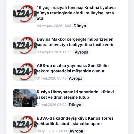
16 yaşlı rusiyalı tennisçi Kristina Lyutova
dünya reytinqində ciddi irəliləyişə imza
atdı
Dünya
04.Avqust.2026 11:06
Davina Makkol xərçənglə mübarizədən
sonra televiziya fəaliyyətinə fasilə verir
Avropa
03.Avqust.2026 00:59
ABŞ-da qızılca yayılması: Son 35 ilin
rekord göstəricisi müşahidə olunur
Avropa
31.İyul.2026 05:46
Rusiya Ukraynanın iri şəhərlərini kütləvi
raket və dron atəşinə tutub
Dünya
31.İyul.2026 03:09
BBVA-da kadr dəyişikliyi: Karlos Torres
rəhbərlikdə ciddi islahatlar aparır
Avropa
30.İyul.2026 09:33