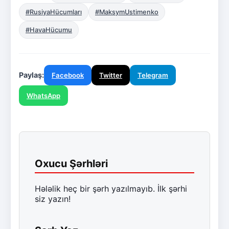
#RusiyaHücumları
#MaksymUstimenko
#HavaHücumu
Paylaş:
Facebook
Twitter
Telegram
WhatsApp
Oxucu Şərhləri
Hələlik heç bir şərh yazılmayıb. İlk şərhi
siz yazın!