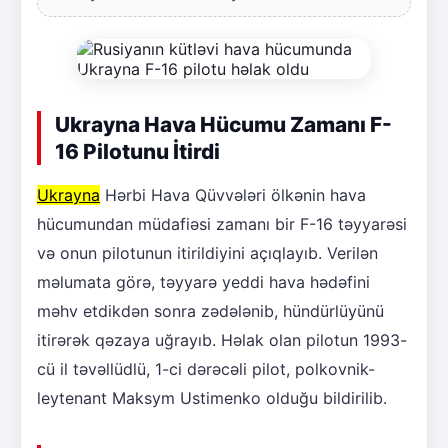
Ukrayna Hava Hücumu Zamanı F-
16 Pilotunu İtirdi
Ukrayna
Hərbi Hava Qüvvələri ölkənin hava
hücumundan müdafiəsi zamanı bir F-16 təyyarəsi
və onun pilotunun itirildiyini açıqlayıb. Verilən
məlumata görə, təyyarə yeddi hava hədəfini
məhv etdikdən sonra zədələnib, hündürlüyünü
itirərək qəzaya uğrayıb. Həlak olan pilotun 1993-
cü il təvəllüdlü, 1-ci dərəcəli pilot, polkovnik-
leytenant Maksym Ustimenko olduğu bildirilib.