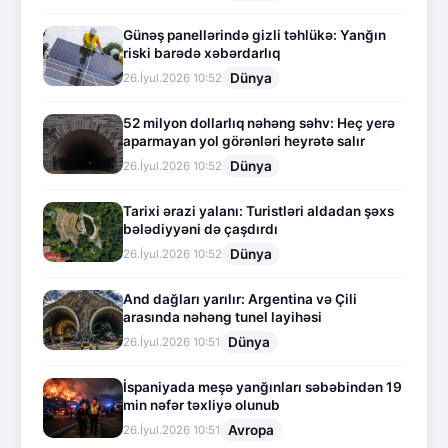
Günəş panellərində gizli təhlükə: Yanğın
riski barədə xəbərdarlıq
Dünya
26.İyul.2026 10:52
52 milyon dollarlıq nəhəng səhv: Heç yerə
aparmayan yol görənləri heyrətə salır
Dünya
26.İyul.2026 10:52
Tarixi ərazi yalanı: Turistləri aldadan şəxs
bələdiyyəni də çaşdırdı
Dünya
26.İyul.2026 10:52
And dağları yarılır: Argentina və Çili
arasında nəhəng tunel layihəsi
Dünya
26.İyul.2026 10:51
İspaniyada meşə yanğınları səbəbindən 19
min nəfər təxliyə olunub
Avropa
26.İyul.2026 10:51