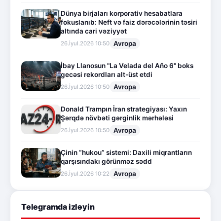
Dünya birjaları korporativ hesabatlara
fokuslanıb: Neft və faiz dərəcələrinin təsiri
altında cari vəziyyət
Avropa
26.İyul.2026 10:50
İbay Llanosun "La Velada del Año 6" boks
gecəsi rekordları alt-üst etdi
Avropa
26.İyul.2026 10:50
Donald Trampın İran strategiyası: Yaxın
Şərqdə növbəti gərginlik mərhələsi
Avropa
26.İyul.2026 10:50
Çinin “hukou” sistemi: Daxili miqrantların
qarşısındakı görünməz sədd
Avropa
26.İyul.2026 10:22
Telegramda izləyin