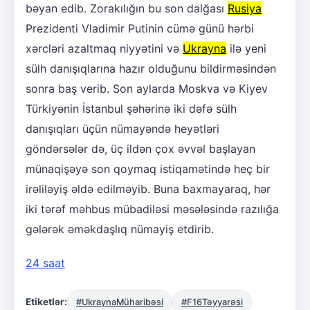
bəyan edib. Zorakılığın bu son dalğası
Rusiya
Prezidenti Vladimir Putinin cümə günü hərbi
xərcləri azaltmaq niyyətini və
Ukrayna
ilə yeni
sülh danışıqlarına hazır olduğunu bildirməsindən
sonra baş verib. Son aylarda Moskva və Kiyev
Türkiyənin İstanbul şəhərinə iki dəfə sülh
danışıqları üçün nümayəndə heyətləri
göndərsələr də, üç ildən çox əvvəl başlayan
münaqişəyə son qoymaq istiqamətində heç bir
irəliləyiş əldə edilməyib. Buna baxmayaraq, hər
iki tərəf məhbus mübadiləsi məsələsində razılığa
gələrək əməkdaşlıq nümayiş etdirib.
24 saat
Etiketlər:
#UkraynaMüharibəsi
#F16Təyyarəsi