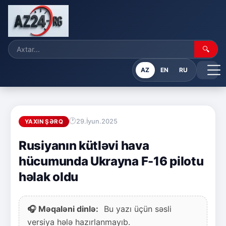
🔍
AZ
EN
RU
29.İyun.2025
YAXIN ŞƏRQ
Rusiyanın kütləvi hava
hücumunda Ukrayna F-16 pilotu
həlak oldu
🎧 Məqaləni dinlə:
Bu yazı üçün səsli
versiya hələ hazırlanmayıb.