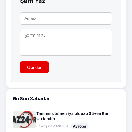
Şərh Yaz
Göndər
Ən Son Xəbərlər
Tanınmış televiziya ulduzu Stiven Ber
saxlanılıb
Avropa
07.Avqust.2026 10:43