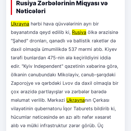
Rusiya Zərbələrinin Miqyası və
Nəticələri
Ukrayna
hərbi hava qüvvələrinin ayrı bir
bəyanatında qeyd edilib ki,
Rusiya
ölkə ərazisinə
"Şahed" dronları, qanadlı və ballistik raketlər də
daxil olmaqla ümumilikdə 537 mərmi atıb. Kiyev
tərəfi bunlardan 475-nin ələ keçirildiyini iddia
edir. "Kyiv Independent" qəzetinin xəbərinə görə,
ölkənin cənubundakı Mikolayiv, cənub-şərqdəki
Zaporojye və qərbdəki Lvov da daxil olmaqla bir
çox ərazidə partlayışlar və zərbələr barədə
məlumat verilib. Mərkəzi
Ukrayna
nın Çerkası
vilayətinin qubernatoru İqor Taburets bildirib ki,
hücumlar nəticəsində ən azı altı nəfər xəsarət
alıb və mülki infrastruktur zərər görüb. Üç