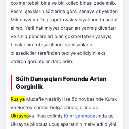
çoxmərtəbəli bina və bir kollec binası zədələnib.
Rəsmi şəxslərin sözlərinə görə, sənaye obyektləri
Mikolayiv və Dnipropetrovsk vilayətlərində hədəf
alınıb. Yerli hakimiyyət orqanları yanmış divarları
və sınıq pəncərələri olan çoxmərtəbəli yaşayış
binalarının fotoşəkillərini və insanların
xilasedicilər tərəfindən təxliyə edildiyini əks
etdirən görüntülər dərc edib.
Sülh Danışıqları Fonunda Artan
Gərginlik
Rusiya
Müdafiə Nazirliyi isə öz növbəsində Kursk
və Rostov sərhəd bölgələrində, eləcə də
Ukrayna
ya ilhaq edilmiş
Krım yarımadası
nda üç
Ukrayna pilotsuz uçuş aparatının məhv edildiyini