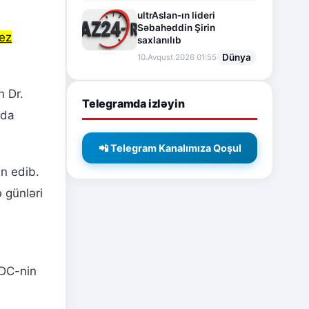
ultrAslan-ın lideri
Səbahəddin Şirin
ez
saxlanılıb
Dünya
10.Avqust.2026 01:55
n Dr.
Telegramda izləyin
nda
📲 Telegram Kanalımıza Qoşul
in edib.
 günləri
CDC-nin