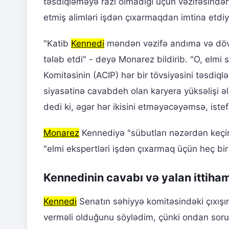
təsdiqləməyə razı olmadığı üçün vəzifəsindən 
etmiş alimləri işdən çıxarmaqdan imtina etdiyin
"Katib
Kennedi
məndən vəzifə andıma və dövlə
tələb etdi" - deyə Monarez bildirib. "O, elmi
Komitəsinin (ACIP) hər bir tövsiyəsini təsdiq
siyasətinə cavabdeh olan karyera yüksəlişi ə
dedi ki, əgər hər ikisini etməyəcəyəmsə, iste
Monarez
Kennediyə "sübutları nəzərdən keçir
"elmi ekspertləri işdən çıxarmaq üçün heç bir
Kennedinin cavabı və yalan ittiham
Kennedi
Senatın səhiyyə komitəsindəki çıxış
verməli olduğunu söylədim, çünki ondan soruşd