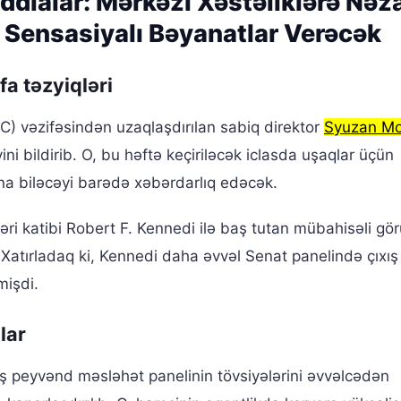
İddialar: Mərkəzi Xəstəliklərə Nəz
i Sensasiyalı Bəyanatlar Verəcək
fa təzyiqləri
C) vəzifəsindən uzaqlaşdırılan sabiq direktor
Syuzan M
i bildirib. O, bu həftə keçiriləcək iclasda uşaqlar üçün
na biləcəyi barədə xəbərdarlıq edəcək.
ri katibi Robert F. Kennedi ilə baş tutan mübahisəli gör
. Xatırladaq ki, Kennedi daha əvvəl Senat panelində çıxı
mişdi.
lar
miş peyvənd məsləhət panelinin tövsiyələrini əvvəlcədən