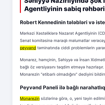
Səhiyyə Nazirliyində Şok 
Agentliyinin sabiq rəhbər
Robert Kennedinin tələbləri və iste
Mərkəzi Xəstəliklərə Nəzarət Agentliyinin (CD
Senat komitəsinə maraqlı məlumatlar verəcəyin
peyvənd
təminatında ciddi problemlərin yara
Monarez, həmçinin, Səhiyyə və İnsan Xidmətlə
bağlı öz versiyasını təqdim etməyə hazırlaşır
Monarezin "etibarlı olmadığını" dediyini bildir
Peyvənd Paneli ilə bağlı narahatlıq
Monarezin
sözlərinə görə, o, yeni təyin edil