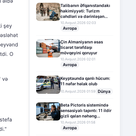
i əldə
Talibanın Əfqanıstandakı
hakimiyyəti: Turizm
cəhdləri və dərinləşən
humanitar böhran
10.Avqust.2026 02:03
i şey
Avropa
əsləhət
Çin Almaniyanın əsas
 peyvənd
ticarət tərəfdaşı
mövqeyini qoruyur
tdi. O
10.Avqust.2026 02:01
Avropa
Keyptaunda qanlı hücum:
" və
11 nəfər həlak olub
Dünya
10.Avqust.2026 01:59
Beta Pictoris sistemində
sensasiyalı tapıntı: 11 ildir
gizli qalan nəhəng
istefa
ekzoplanet aşkar edildi
10.Avqust.2026 01:58
Avropa
i."