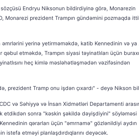
 sözçüsü Endryu Niksonun bildirdiyinə görə, Monarezin
ar". O, Monarezi prezident Trampın gündəmini pozmaqda it
 əmrlərini yerinə yetirməməkdə, katib Kennedinin və ya
r qəbul etməkdə, Trampın siyasi təyinatlıları üçün buraxı
yinatlısını heç kimlə məsləhətləşmədən vəzifəsindən
də, prezident Tramp onu işdən çıxardı" - deyə Nikson bil
ra CDC və Səhiyyə və İnsan Xidmətləri Departamenti aras
 etdikdən sonra "kəskin şəkildə dəyişdiyini" söyləməsi
 Kennedinin qərarları üçün "əmrnamə" gözlənildiyi aydın
in istefa etməyi planlaşdırdıqlarını deyəcək.