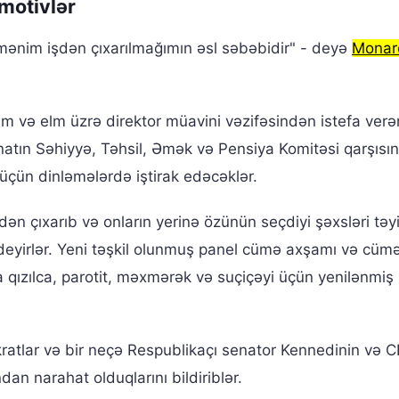
 motivlər
mənim işdən çıxarılmağımın əsl səbəbidir" - deyə
Monar
m və elm üzrə direktor müavini vəzifəsindən istefa verə
tın Səhiyyə, Təhsil, Əmək və Pensiya Komitəsi qarşısı
 üçün dinləmələrdə iştirak edəcəklər.
n çıxarıb və onların yerinə özünün seçdiyi şəxsləri təy
eyirlər. Yeni təşkil olunmuş panel cümə axşamı və cümə
qızılca, parotit, məxmərək və suçiçəyi üçün yenilənmiş
atlar və bir neçə Respublikaçı senator Kennedinin və 
n narahat olduqlarını bildiriblər.