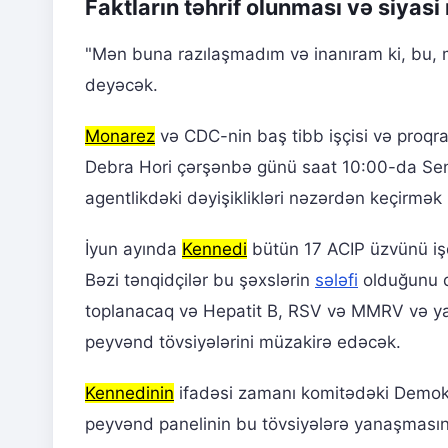
Faktların təhrif olunması və siyasi
"Mən buna razılaşmadım və inanıram ki, bu, 
deyəcək.
Monarez
və CDC-nin baş tibb işçisi və proqra
Debra Hori çərşənbə günü saat 10:00-da Sena
agentlikdəki dəyişiklikləri nəzərdən keçirmək
İyun ayında
Kennedi
bütün 17 ACIP üzvünü işdə
Bəzi tənqidçilər bu şəxslərin
sələfi
olduğunu d
toplanacaq və Hepatit B, RSV və MMRV və ya 
peyvənd tövsiyələrini müzakirə edəcək.
Kennedinin
ifadəsi zamanı komitədəki Demokr
peyvənd panelinin bu tövsiyələrə yanaşmasında