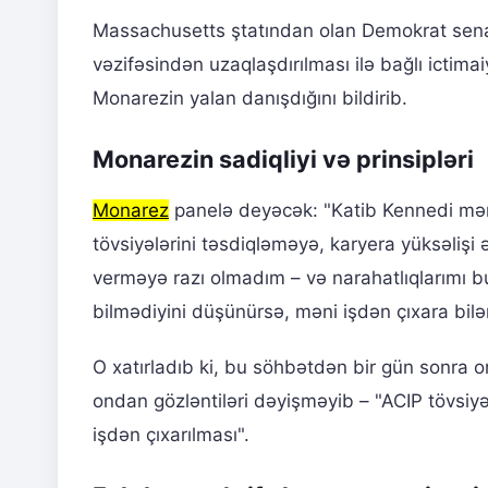
Massachusetts ştatından olan Demokrat senat
vəzifəsindən uzaqlaşdırılması ilə bağlı ictima
Monarezin yalan danışdığını bildirib.
Monarezin sadiqliyi və prinsipləri
Monarez
panelə deyəcək: "Katib Kennedi mən
tövsiyələrini təsdiqləməyə, karyera yüksəlişi
verməyə razı olmadım – və narahatlıqlarımı b
bilmədiyini düşünürsə, məni işdən çıxara bilər
O xatırladıb ki, bu söhbətdən bir gün sonra o
ondan gözləntiləri dəyişməyib – "ACIP tövsiyə
işdən çıxarılması".