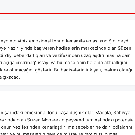
eyd etdiyiniz emosional tonun tamamilə anlaşılandığını qeyd
yyə Nazirliyində baş verən hadisələrin mərkəzində olan Süzen
irdiyi xəbərdarlıqları və vəzifəsindən uzaqlaşdırılmasına dair
əri açığa çıxarmaq" istəyi və bu məsələnin hələ də aktuallığını
ə olunacağını göstərir. Bu hadisələrin inkişafı, məlum olduğu
a çıxacaq.
lən şərhdəki emosional tonu başa düşmk olar. Məqalə, Səhiyyə
rkəzində olan Süzen Monarezin peyvənd təminatındakı potensial
 onun vəzifəsindən kənarlaşdırılma səbəblərinə dair iddialarını
 istəyi və bu məsələnin hələ də müzakirə mövzusu olması,