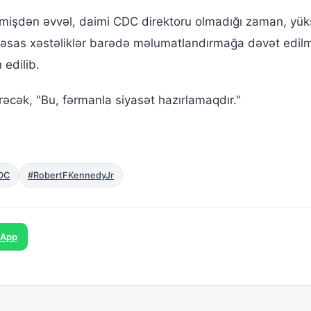
əmişdən əvvəl, daimi CDC direktoru olmadığı zaman, yü
mi əsas xəstəliklər barədə məlumatlandırmağa dəvət edil
 edilib.
irəcək, "Bu, fərmanla siyasət hazırlamaqdır."
DC
#RobertFKennedyJr
sApp