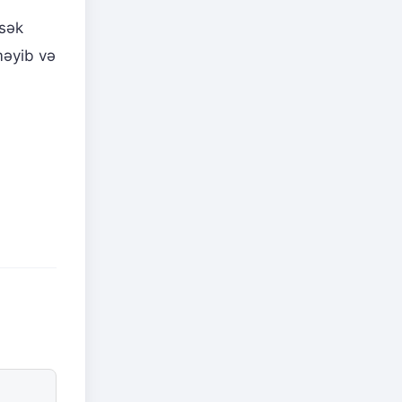
ksək
məyib və