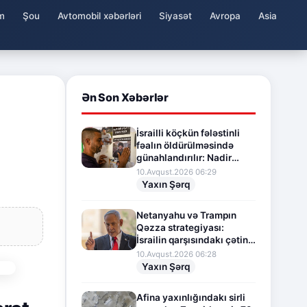
m
Şou
Avtomobil xəbərləri
Siyasət
Avropa
Asia
Ən Son Xəbərlər
İsrailli köçkün fələstinli
fəalın öldürülməsində
günahlandırılır: Nadir
məhkəmə presedenti
10.Avqust.2026 06:29
Yaxın Şərq
Netanyahu və Trampın
Qəzza strategiyası:
İsrailin qarşısındakı çətin
seçim
10.Avqust.2026 06:28
Yaxın Şərq
Afina yaxınlığındakı sirli