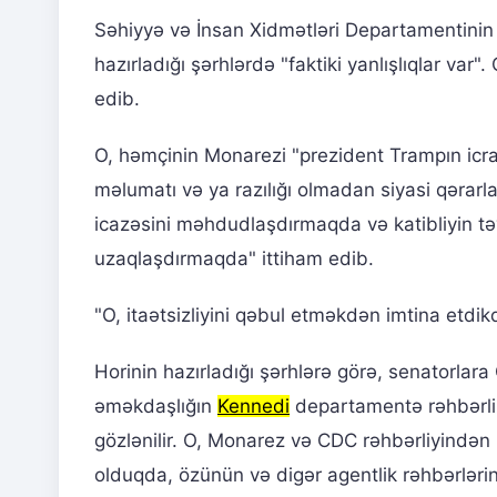
Səhiyyə və İnsan Xidmətləri Departamentinin
hazırladığı şərhlərdə "faktiki yanlışlıqlar v
edib.
O, həmçinin Monarezi "prezident Trampın icra
məlumatı və ya razılığı olmadan siyasi qərarla
icazəsini məhdudlaşdırmaqda və katibliyin tə
uzaqlaşdırmaqda" ittiham edib.
"O, itaətsizliyini qəbul etməkdən imtina etdik
Horinin hazırladığı şərhlərə görə, senatorla
əməkdaşlığın
Kennedi
departamentə rəhbərlik
gözlənilir. O, Monarez və CDC rəhbərliyindən
olduqda, özünün və digər agentlik rəhbərlərin