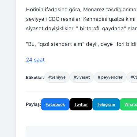
Horinin ifadəsinə görə, Monarez təsdiqlənm
səviyyəli CDC rəsmiləri Kennedini qızılca ki
siyasət dəyişiklikləri " birtərəfli qaydada" elan
"Bu, "qızıl standart elm" deyil, deyə Hori bild
24 saat
Etiketlər:
#Səhiyyə
#Siyasət
# peyvəndlər
#C
Paylaş:
Facebook
Twitter
Telegram
What