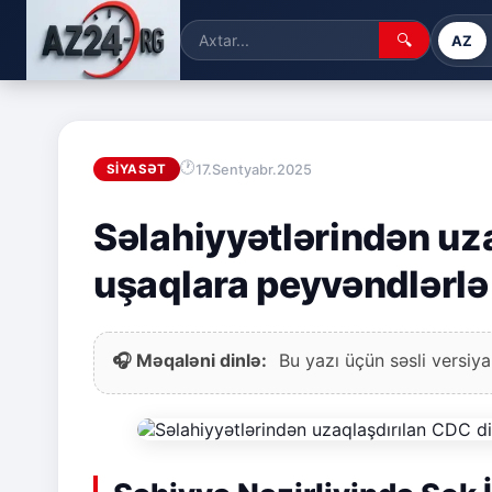
🔍
AZ
17.Sentyabr.2025
SIYASƏT
Səlahiyyətlərindən uz
uşaqlara peyvəndlərlə
🎧 Məqaləni dinlə:
Bu yazı üçün səsli versiya