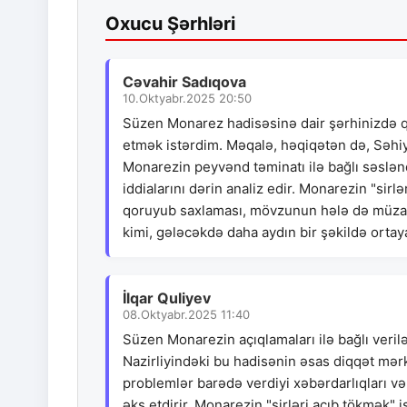
Oxucu Şərhləri
Cəvahir Sadıqova
10.Oktyabr.2025 20:50
Süzen Monarez hadisəsinə dair şərhinizdə q
etmək istərdim. Məqalə, həqiqətən də, Səhi
Monarezin peyvənd təminatı ilə bağlı səslənd
iddialarını dərin analiz edir. Monarezin "sirl
qoruyub saxlaması, mövzunun hələ də müzakir
kimi, gələcəkdə daha aydın bir şəkildə ortay
İlqar Quliyev
08.Oktyabr.2025 11:40
Süzen Monarezin açıqlamaları ilə bağlı veri
Nazirliyindəki bu hadisənin əsas diqqət mə
problemlər barədə verdiyi xəbərdarlıqları və
əks etdirir. Monarezin "sirləri açıb tökmək"