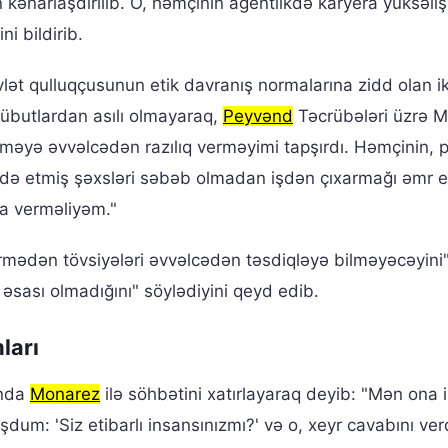
kənarlaşdırılıb. O, həmçinin agentlikdə karyera yüksəliş
i bildirib.
t qulluqçusunun etik davranış normalarına zidd olan ik
 sübutlardan asılı olmayaraq,
Peyvənd
Təcrübələri üzrə M
ləməyə əvvəlcədən razılıq verməyimi tapşırdı. Həmçinin,
ldə etmiş şəxsləri səbəb olmadan işdən çıxarmağı əmr e
fa verməliyəm."
mədən tövsiyələri əvvəlcədən təsdiqləyə bilməyəcəyini
 əsası olmadığını" söylədiyini qeyd edib.
ları
ında
Monarez
ilə söhbətini xatırlayaraq deyib: "Mən ona 
um: 'Siz etibarlı insansınızmı?' və o, xeyr cavabını verd