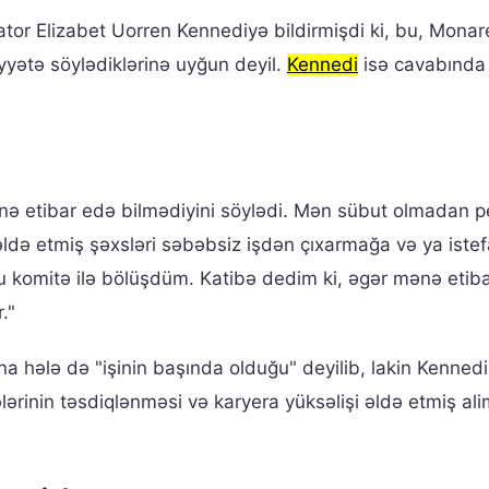
or Elizabet Uorren Kennediyə bildirmişdi ki, bu, Monar
iyyətə söylədiklərinə uyğun deyil.
Kennedi
isə cavabında
ə etibar edə bilmədiyini söylədi. Mən sübut olmadan 
 əldə etmiş şəxsləri səbəbsiz işdən çıxarmağa və ya iste
u komitə ilə bölüşdüm. Katibə dedim ki, əgər mənə etib
."
na hələ də "işinin başında olduğu" deyilib, lakin Kennedi
lərinin təsdiqlənməsi və karyera yüksəlişi əldə etmiş ali