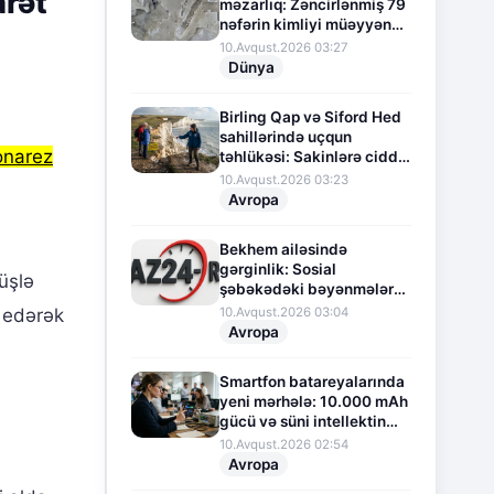
arət
məzarlıq: Zəncirlənmiş 79
nəfərin kimliyi müəyyən
edilib
10.Avqust.2026 03:27
Dünya
Birling Qap və Siford Hed
sahillərində uçqun
onarez
təhlükəsi: Sakinlərə ciddi
xəbərdarlıq edildi
10.Avqust.2026 03:23
Avropa
Bekhem ailəsində
gərginlik: Sosial
üşlə
şəbəkədəki bəyənmələr
böyük qalmaqal yaratdı
10.Avqust.2026 03:04
ş edərək
Avropa
Smartfon batareyalarında
yeni mərhələ: 10.000 mAh
gücü və süni intellektin
yaratdığı yeniliklər
10.Avqust.2026 02:54
Avropa