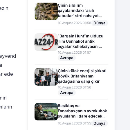
Çinin sıldırım
ezin
qayalarındakı "asılı
tabutlar" sirri nəhayət
açıldı
Dünya
10.Avqust.2026 01:58
“Bargain Hunt”ın ulduzu
Tim Uonnakot antik
əşyalar kolleksiyasını
hərraca çıxarır
10.Avqust.2026 01:57
peyvənd
Avropa
fa
Çinin külək enerjisi şirkəti
ar edə
Böyük Britaniyanın
qadağasına qarşı çıxır
10.Avqust.2026 01:56
Avropa
nin
Beşiktaş və
mlərin
Fənərbaxçanın avrokubok
oyunlarını idarə edəcək
hakimlər müəyyənləşib
Dünya
10.Avqust.2026 01:55