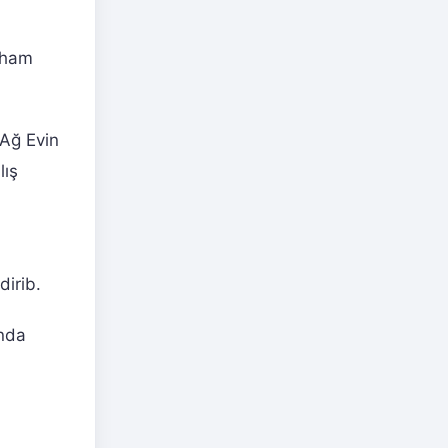
tiham
 Ağ Evin
lış
dirib.
ında