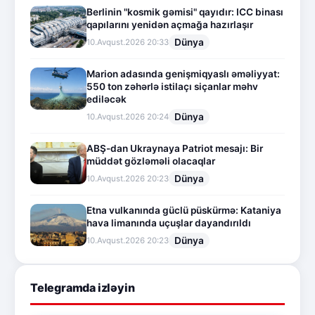
Berlinin "kosmik gəmisi" qayıdır: ICC binası
qapılarını yenidən açmağa hazırlaşır
Dünya
10.Avqust.2026 20:33
Marion adasında genişmiqyaslı əməliyyat:
550 ton zəhərlə istilaçı siçanlar məhv
ediləcək
Dünya
10.Avqust.2026 20:24
ABŞ-dan Ukraynaya Patriot mesajı: Bir
müddət gözləməli olacaqlar
Dünya
10.Avqust.2026 20:23
Etna vulkanında güclü püskürmə: Kataniya
hava limanında uçuşlar dayandırıldı
Dünya
10.Avqust.2026 20:23
Telegramda izləyin