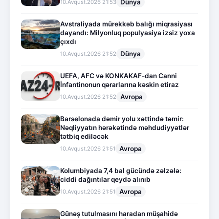
Dünya
10.Avqust.2026 21:53
Avstraliyada mürekkəb balığı miqrasiyası
dayandı: Milyonluq populyasiya izsiz yoxa
çıxdı
Dünya
10.Avqust.2026 21:52
UEFA, AFC və KONKAKAF-dan Canni
İnfantinonun qərarlarına kəskin etiraz
Avropa
10.Avqust.2026 21:52
Barselonada dəmir yolu xəttində təmir:
Nəqliyyatın hərəkətində məhdudiyyətlər
tətbiq ediləcək
Avropa
10.Avqust.2026 21:51
Kolumbiyada 7,4 bal gücündə zəlzələ:
ciddi dağıntılar qeydə alınıb
Avropa
10.Avqust.2026 21:51
Günəş tutulmasını haradan müşahidə