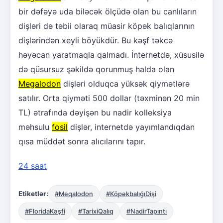
bir dəfəyə uda biləcək ölçüdə olan bu canlıların
dişləri də təbii olaraq müasir köpək balıqlarının
dişlərindən xeyli böyükdür. Bu kəşf təkcə
həyəcan yaratmaqla qalmadı. İnternetdə, xüsusilə
də qüsursuz şəkildə qorunmuş halda olan
Megalodon
dişləri olduqca yüksək qiymətlərə
satılır. Orta qiyməti 500 dollar (təxminən 20 min
TL) ətrafında dəyişən bu nadir kolleksiya
məhsulu
fosil
dişlər, internetdə yayımlandıqdan
qısa müddət sonra alıcılarını tapır.
24 saat
Etiketlər:
#Meqalodon
#KöpəkbalığıDişi
#FloridaKəşfi
#TarixiQalıq
#NadirTapıntı