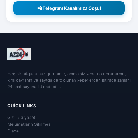
📲 Telegram Kanalımıza Qoşul
Heç bir hüququmuz qorunmur, amma siz yenə də qorunurmuş
kimi davranın və saytda dərc olunan xəbərlərdən istifadə zamanı
24 saat saytına istinad edin.
QUICK LINKS
Gizlilik Siyasəti
Məlumatların Silinməsi
Əlaqə