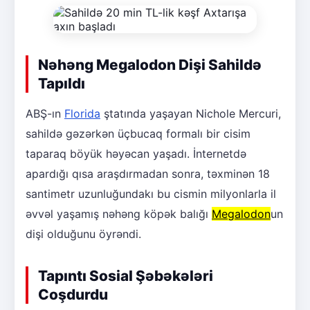
Nəhəng Megalodon Dişi Sahildə
Tapıldı
ABŞ-ın
Florida
ştatında yaşayan Nichole Mercuri,
sahildə gəzərkən üçbucaq formalı bir cisim
taparaq böyük həyəcan yaşadı. İnternetdə
apardığı qısa araşdırmadan sonra, təxminən 18
santimetr uzunluğundakı bu cismin milyonlarla il
əvvəl yaşamış nəhəng köpək balığı
Megalodon
un
dişi olduğunu öyrəndi.
Tapıntı Sosial Şəbəkələri
Coşdurdu