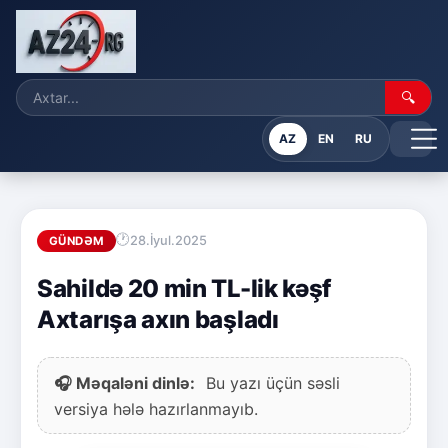
🔍
AZ
EN
RU
28.İyul.2025
GÜNDƏM
Sahildə 20 min TL-lik kəşf
Axtarışa axın başladı
🎧 Məqaləni dinlə:
Bu yazı üçün səsli
versiya hələ hazırlanmayıb.