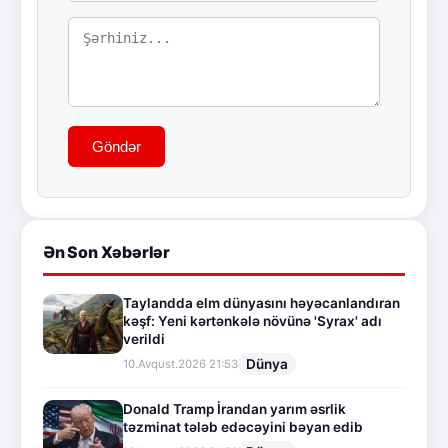
Göndər
Ən Son Xəbərlər
Taylandda elm dünyasını həyəcanlandıran
kəşf: Yeni kərtənkələ növünə 'Syrax' adı
verildi
Dünya
10.Avqust.2026 21:53
Donald Tramp İrandan yarım əsrlik
təzminat tələb edəcəyini bəyan edib