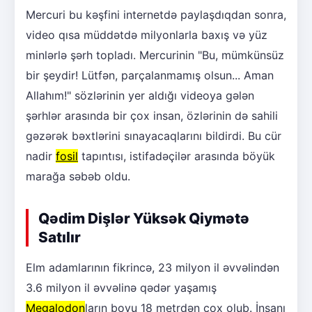
Mercuri bu kəşfini internetdə paylaşdıqdan sonra,
video qısa müddətdə milyonlarla baxış və yüz
minlərlə şərh topladı. Mercurinin "Bu, mümkünsüz
bir şeydir! Lütfən, parçalanmamış olsun... Aman
Allahım!" sözlərinin yer aldığı videoya gələn
şərhlər arasında bir çox insan, özlərinin də sahili
gəzərək bəxtlərini sınayacaqlarını bildirdi. Bu cür
nadir
fosil
tapıntısı, istifadəçilər arasında böyük
marağa səbəb oldu.
Qədim Dişlər Yüksək Qiymətə
Satılır
Elm adamlarının fikrincə, 23 milyon il əvvəlindən
3.6 milyon il əvvəlinə qədər yaşamış
Megalodon
ların boyu 18 metrdən çox olub. İnsanı