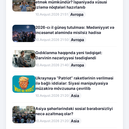
etmək mümkündür? İspaniyada xüsusi
izləmə nöqtələri hazırlanıb
Avropa
10.Avqust.2026 21:51
2026-cı il günəş tutulması: Mədəniyyət və
incəsənət aləmində misilsiz hadisə
Avropa
10.Avqust.2026 21:50
Gıdıklanma haqqında yeni tədqiqat:
Darvinin nəzəriyyəsi təsdiqləndi
Avropa
10.Avqust.2026 21:40
Ukraynaya “Patriot” raketlərinin verilməsi
ilə bağlı iddialar: Siyasi manipulyasiya
müzakirə mövzusuna çevrilib
Asia
10.Avqust.2026 21:20
Asiya şəhərlərindəki sosial bərabərsizliyi
necə azaltmaq olar?
Asia
10.Avqust.2026 21:20