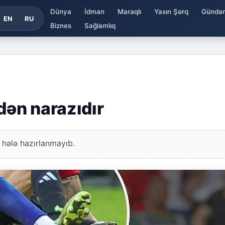
Dünya
İdman
Maraqlı
Yaxın Şərq
Gündə
EN
RU
Biznes
Sağlamlıq
ən narazıdır
 hələ hazırlanmayıb.