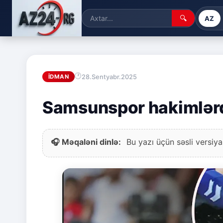
🔍
AZ
28.Sentyabr.2025
İDMAN
Samsunspor hakimlərd
🎧 Məqaləni dinlə:
Bu yazı üçün səsli versiya