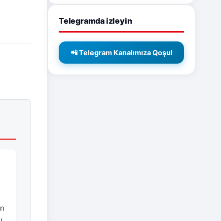
Telegramda izləyin
📲 Telegram Kanalımıza Qoşul
ın
u