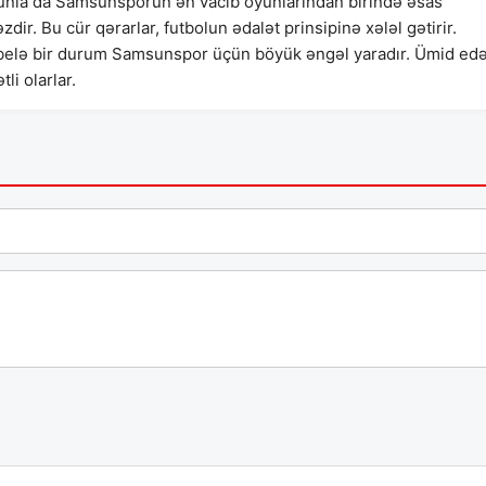
bununla da Samsunsporun ən vacib oyunlarından birində əsas
. Bu cür qərarlar, futbolun ədalət prinsipinə xələl gətirir.
 belə bir durum Samsunspor üçün böyük əngəl yaradır. Ümid ed
li olarlar.