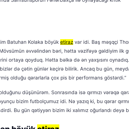
urunda Samsunsporun Fənərbaxça ilə oynayacağı kritik
kim Batuhan Kolaka böyük
etiraz
var idi. Baş məşqçi Th
 “Mövsümün əvvəlindən bəri, hətta vəzifəyə gəldiyim ilk
irini ortaya qoyduq. Hətta bəlkə də ən yaxşısını oynadıq
 bizlər də çətin günlər keçirə bilirik. Ancaq bu gün, mey
rmiş olduğu qərarlarla çox pis bir performans göstərdi.”
 olduğunu düşünürəm. Sonrasında isə qırmızı vərəqə qər
nçu bizim futbolçumuz idi. Nə yazıq ki, bu qərar qırmı
dirdi. Bu gün qətiyyən bizim iki xalımız oğurlandı deyə b