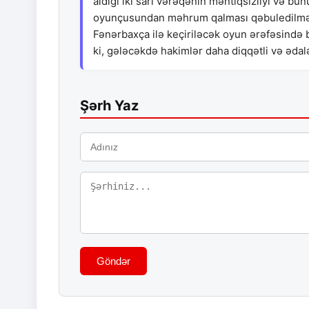
aldığı iki sarı vərəqənin məntiqsizliyi və 
oyunçusundan məhrum qalması qəbuledilməzdir
Fənərbaxça ilə keçiriləcək oyun ərəfəsində
ki, gələcəkdə hakimlər daha diqqətli və ədalət
Şərh Yaz
Göndər