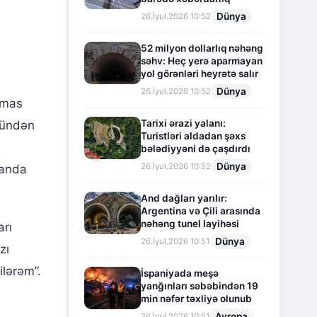
Dünya
26.İyul.2026 10:52
52 milyon dollarlıq nəhəng
səhv: Heç yerə aparmayan
yol görənləri heyrətə salır
Dünya
26.İyul.2026 10:52
omas
Tarixi ərazi yalanı:
 gündən
Turistləri aldadan şəxs
.
bələdiyyəni də çaşdırdı
Dünya
26.İyul.2026 10:52
danda
And dağları yarılır:
Argentina və Çili arasında
nəhəng tunel layihəsi
arı
Dünya
26.İyul.2026 10:51
zı
ilərəm”.
İspaniyada meşə
yanğınları səbəbindən 19
min nəfər təxliyə olunub
Avropa
26.İyul.2026 10:51