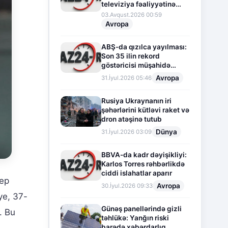
televiziya fəaliyyətinə
fasilə verir
03.Avqust.2026 00:59
Avropa
ABŞ-da qızılca yayılması:
Son 35 ilin rekord
göstəricisi müşahidə
olunur
Avropa
31.İyul.2026 05:46
Rusiya Ukraynanın iri
şəhərlərini kütləvi raket və
dron atəşinə tutub
Dünya
31.İyul.2026 03:09
BBVA-da kadr dəyişikliyi:
Karlos Torres rəhbərlikdə
ciddi islahatlar aparır
tep
Avropa
30.İyul.2026 09:33
ye, 37-
Günəş panellərində gizli
. Bu
təhlükə: Yanğın riski
barədə xəbərdarlıq