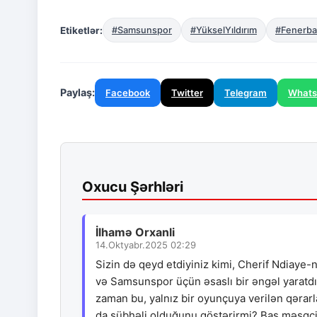
Etiketlər:
#Samsunspor
#YükselYıldırım
#Fenerba
Paylaş:
Facebook
Twitter
Telegram
What
Oxucu Şərhləri
İlhamə Orxanli
14.Oktyabr.2025 02:29
Sizin də qeyd etdiyiniz kimi, Cherif Ndiaye-
və Samsunspor üçün əsaslı bir əngəl yaratdı. 
zaman bu, yalnız bir oyunçuya verilən qərarl
da şübhəli olduğunu göstərirmi? Baş məşqçi