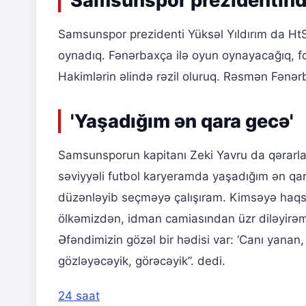
Samsunspor prezidentin
Samsunspor prezidenti Yüksəl Yıldırım da Ht
oynadıq. Fənərbaxça ilə oyun oynayacağıq, f
Hakimlərin əlində rəzil oluruq. Rəsmən Fənə
'Yaşadığım ən qara gecə'
Samsunsporun kapitanı Zeki Yavru da qərarları
səviyyəli futbol karyeramda yaşadığım ən qa
düzənləyib seçməyə çalışıram. Kimsəyə haqsı
ölkəmizdən, idman camiasından üzr diləyir
Əfəndimizin gözəl bir hədisi var: ‘Canı yanan
gözləyəcəyik, görəcəyik”. dedi.
24 saat