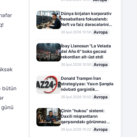
Dünya birjaları korporativ
nəfər
hesabatlara fokuslanıb:
q!
Neft və faiz dərəcələrinin
təsiri altında cari vəziyyət
Avropa
26.İyul.2026 10:50
İbay Llanosun "La Velada
del Año 6" boks gecəsi
rekordları alt-üst etdi
Avropa
26.İyul.2026 10:50
yüksək
Donald Trampın İran
strategiyası: Yaxın Şərqdə
ə bütün
növbəti gərginlik
mərhələsi
Avropa
26.İyul.2026 10:50
ər
o günü
Çinin “hukou” sistemi:
Daxili miqrantların
qarşısındakı görünməz
sədd
Avropa
26.İyul.2026 10:22