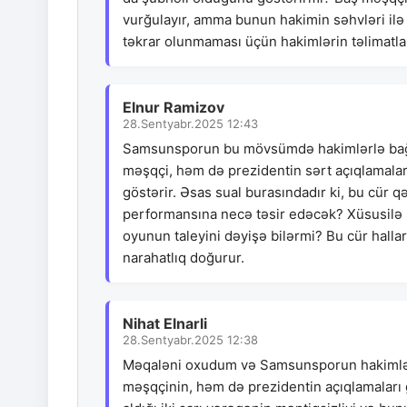
vurğulayır, amma bunun hakimin səhvləri ilə 
təkrar olunmaması üçün hakimlərin təlimatlan
Elnur Ramizov
28.Sentyabr.2025 12:43
Samsunsporun bu mövsümdə hakimlərlə bağlı
məşqçi, həm də prezidentin sərt açıqlamalar
göstərir. Əsas sual burasındadır ki, bu cü
performansına necə təsir edəcək? Xüsusilə 
oyunun taleyini dəyişə bilərmi? Bu cür halla
narahatlıq doğurur.
Nihat Elnarli
28.Sentyabr.2025 12:38
Məqaləni oxudum və Samsunsporun hakimlər 
məşqçinin, həm də prezidentin açıqlamaları g