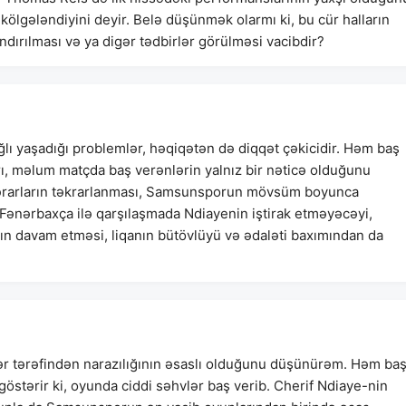
kölgələndiyini deyir. Belə düşünmək olarmı ki, bu cür halların
dırılması və ya digər tədbirlər görülməsi vacibdir?
 yaşadığı problemlər, həqiqətən də diqqət çəkicidir. Həm baş
ı, məlum matçda baş verənlərin yalnız bir nəticə olduğunu
r qərarların təkrarlanması, Samsunsporun mövsüm boyunca
Fənərbaxça ilə qarşılaşmada Ndiayenin iştirak etməyəcəyi,
rın davam etməsi, liqanın bütövlüyü və ədaləti baxımından da
tərəfindən narazılığının əsaslı olduğunu düşünürəm. Həm ba
östərir ki, oyunda ciddi səhvlər baş verib. Cherif Ndiaye-nin