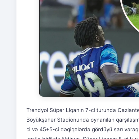
Trendyol Süper Liqanın 7-ci turunda Qazian
Böyükşəhər Stadionunda oynanılan qarşılaşm
ci və 45+5-ci dəqiqələrdə gördüyü sarı vərəq