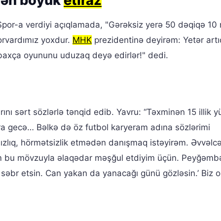
dən böyük
etiraz
Spor-a verdiyi açıqlamada, "Gərəksiz yerə 50 dəqiqə 10 
orvardımız yoxdur.
MHK
prezidentinə deyirəm: Yetər artı
rbaxça oyununu uduzaq deyə edirlər!" dedi.
nı sərt sözlərlə tənqid edib. Yavru: “Təxminən 15 illik 
ra gecə… Bəlkə də öz futbol karyeram adına sözlərimi
zlıq, hörmətsizlik etmədən danışmaq istəyirəm. Əvvəlc
əm bu mövzuyla əlaqədar məşğul etdiyim üçün. Peyğəmb
, səbr etsin. Can yakan da yanacağı günü gözləsin.’ Biz 