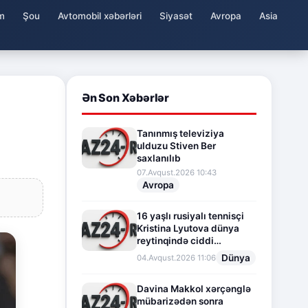
m
Şou
Avtomobil xəbərləri
Siyasət
Avropa
Asia
Ən Son Xəbərlər
Tanınmış televiziya
ulduzu Stiven Ber
saxlanılıb
07.Avqust.2026 10:43
Avropa
16 yaşlı rusiyalı tennisçi
Kristina Lyutova dünya
reytinqində ciddi
irəliləyişə imza atdı
Dünya
04.Avqust.2026 11:06
Davina Makkol xərçənglə
mübarizədən sonra