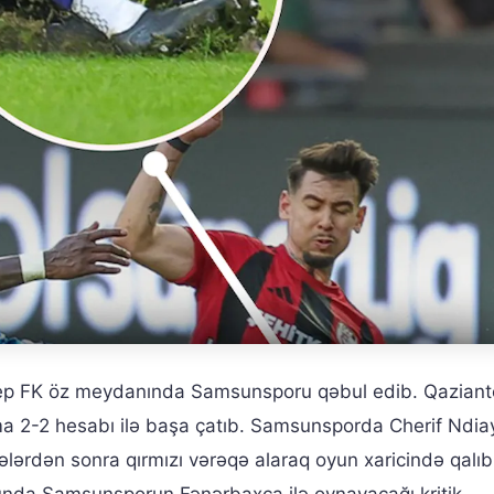
tep FK öz meydanında Samsunsporu qəbul edib. Qazian
a 2-2 hesabı ilə başa çatıb. Samsunsporda Cherif Ndia
ələrdən sonra qırmızı vərəqə alaraq oyun xaricində qalıb