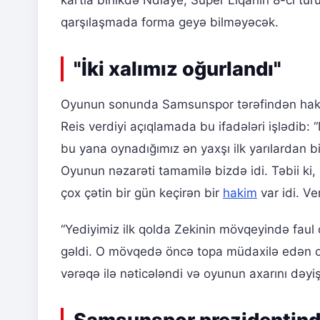
kartla birlikdə Ndiaye, Süper Liqanın 8-ci t
qarşılaşmada forma geyə bilməyəcək.
"İki xalımız oğurlandı"
Oyunun sonunda Samsunspor tərəfindən ha
Reis verdiyi açıqlamada bu ifadələri işlədib:
bu yana oynadığımız ən yaxşı ilk yarılardan b
Oyunun nəzarəti tamamilə bizdə idi. Təbii ki,
çox çətin bir gün keçirən bir
hakim
var idi. Ve
“Yediyimiz ilk qolda Zekinin mövqeyində faul
gəldi. O mövqedə öncə topa müdaxilə edən oyu
vərəqə ilə nəticələndi və oyunun axarını dəyiş