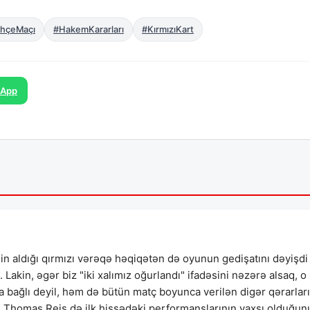
hçeMaçı
#HakemKararları
#KırmızıKart
sApp
nin aldığı qırmızı vərəqə həqiqətən də oyunun gedişatını dəyişdi
Lakin, əgər biz "iki xalımız oğurlandı" ifadəsini nəzərə alsaq, o
a bağlı deyil, həm də bütün matç boyunca verilən digər qərarlar
 Thomas Reis də ilk hissədəki performanslarının yaxşı olduğun