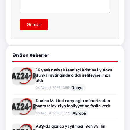
Göndər
Ən Son Xəbərlər
16 yaşlı rusiyalı tennisçi Kristina Lyutova
dünya reytinqində ciddi irəliləyişə imza
atdı
Dünya
04.Avqust.2026 11:06
Davina Makkol xərçənglə mübarizədən
sonra televiziya fəaliyyətinə fasilə verir
Avropa
03.Avqust.2026 00:59
ABŞ-da qızılca yayılması: Son 35 ilin