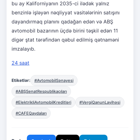
bu ay Kaliforniyanın 2035-ci ilədək yalnız
benzinlə işləyən nəqliyyat vasitələrinin satışını
dayandırmaq planını qadağan edən və ABŞ
avtomobil bazarının üçdə birini təşkil edən 11
digər ştat tərəfindən qəbul edilmiş qətnaməni
imzalayıb.
24 saat
Etiketlər:
#AvtomobilSənayesi
#ABŞSenatRespublikaçıları
#ElektrikliAvtomobilKreditləri
#VergiQanunLayihəsi
#CAFEQaydaları