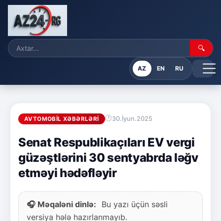
🔍
AZ
EN
RU
30.İyun.2025
AVTOMOBIL XƏBƏRLƏRI
Senat Respublikaçıları EV vergi
güzəştlərini 30 sentyabrda ləğv
etməyi hədəfləyir
🎧 Məqaləni dinlə:
Bu yazı üçün səsli
versiya hələ hazırlanmayıb.