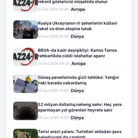
rekord göstəricisi müşahidə olunur
Avropa
31.İyul.2026 05:46
Rusiya Ukraynanın iri şəhərlərini kütləvi
raket və dron atəşinə tutub
Dünya
31.İyul.2026 03:09
BBVA-da kadr dəyişikliyi: Karlos Torres
rəhbərlikdə ciddi islahatlar aparır
Avropa
30.İyul.2026 09:33
Günəş panellərində gizli təhlükə: Yanğın
riski barədə xəbərdarlıq
Dünya
26.İyul.2026 10:52
52 milyon dollarlıq nəhəng səhv: Heç yerə
aparmayan yol görənləri heyrətə salır
Dünya
26.İyul.2026 10:52
Tarixi ərazi yalanı: Turistləri aldadan şəxs
bələdiyyəni də çaşdırdı