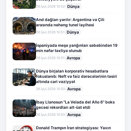
Dünya
26.İyul.2026 10:52
And dağları yarılır: Argentina və Çili
arasında nəhəng tunel layihəsi
Dünya
26.İyul.2026 10:51
İspaniyada meşə yanğınları səbəbindən 19
min nəfər təxliyə olunub
Avropa
26.İyul.2026 10:51
Dünya birjaları korporativ hesabatlara
fokuslanıb: Neft və faiz dərəcələrinin təsiri
altında cari vəziyyət
Avropa
26.İyul.2026 10:50
İbay Llanosun "La Velada del Año 6" boks
gecəsi rekordları alt-üst etdi
Avropa
26.İyul.2026 10:50
Donald Trampın İran strategiyası: Yaxın