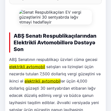
ABŞ Senatı Respublikaçılarından
Elektrikli Avtomobillərə Dəstəyə
Son
ABŞ Senatının respublikaçı üzvləri cümə gecəsi
elektrikli avtomobil
satışları və lizinqləri üçün
nəzərdə tutulan 7,500 dollarlıq vergi güzəştini və
ikinci əl
elektrikli avtomobil
lər üçün 4,000
dollarlıq güzəşti 30 sentyabrdan etibarən ləğv
edəcək düzəliş edilmiş vergi və büdcə qanun
layihəsini təqdim ediblər. Əvvəlki versiyada yeni
satışlar üçün güzəştin qanun layihəsinin