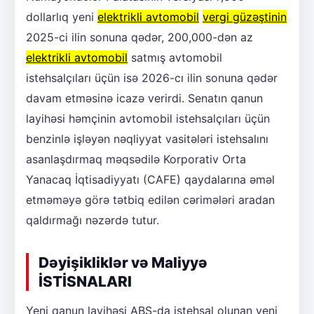
dollarlıq yeni
elektrikli avtomobil
vergi güzəştinin
2025-ci ilin sonuna qədər, 200,000-dən az
elektrikli avtomobil
satmış avtomobil
istehsalçıları üçün isə 2026-cı ilin sonuna qədər
davam etməsinə icazə verirdi. Senatın qanun
layihəsi həmçinin avtomobil istehsalçıları üçün
benzinlə işləyən nəqliyyat vasitələri istehsalını
asanlaşdırmaq məqsədilə Korporativ Orta
Yanacaq İqtisadiyyatı (CAFE) qaydalarına əməl
etməməyə görə tətbiq edilən cərimələri aradan
qaldırmağı nəzərdə tutur.
Dəyişikliklər və Maliyyə
İSTİSNALARI
Yeni qanun layihəsi ABŞ-da istehsal olunan yeni