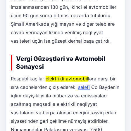
imzalanmasından 180 gün, ikinci əl avtomobillər
üçün 90 gün sonra bitməsi nəzərdə tutulurdu.
Şimali Amerikada yığılmayan və digər tələblərə
cavab verməyən lizinqə verilmiş nəqliyyat
vasitələri üçün isə güzəşt dərhal başa çatırdı.
Vergi Güzəştləri və Avtomobil
Sənayesi
Respublikaçılar
elektrikli avtomobil
lərə qarşı bir
sıra cəbhələrdən çıxış edərək,
sələfi
Co Baydenin
iqlim dəyişikliyi ilə mübarizə və emissiyaları
azaltmaq məqsədilə elektrikli nəqliyyat
vasitələrini və bərpa olunan enerjini təşviq edən
siyasətindən geri çəkilmə nümayiş etdiriblər.
Nümayəndələr Palatasının versiyası 7,500