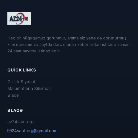
Heç bir hüququmuz qorunmur, amma siz yenə də qorunurmuş
kimi davranın və saytda dərc olunan xəbərlərdən istifadə zamanı
24 saat saytına istinad edin.
QUICK LINKS
Gizlilik Siyasəti
Məlumatların Silinməsi
Əlaqə
ƏLAQƏ
az24saat.org
24saat.org@gmail.com