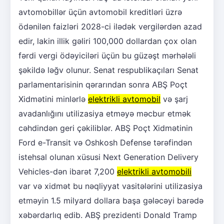
avtomobillər üçün avtomobil kreditləri üzrə
ödənilən faizləri 2028-ci ilədək vergilərdən azad
edir, lakin illik gəliri 100,000 dollardan çox olan
fərdi vergi ödəyiciləri üçün bu güzəşt mərhələli
şəkildə ləğv olunur. Senat respublikaçıları Senat
parlamentarisinin qərarından sonra ABŞ Poçt
Xidmətini minlərlə
elektrikli avtomobil
və şarj
avadanlığını utilizasiya etməyə məcbur etmək
cəhdindən geri çəkiliblər. ABŞ Poçt Xidmətinin
Ford e-Transit və Oshkosh Defense tərəfindən
istehsal olunan xüsusi Next Generation Delivery
Vehicles-dən ibarət 7,200
elektrikli avtomobili
var və xidmət bu nəqliyyat vasitələrini utilizasiya
etməyin 1.5 milyard dollara başa gələcəyi barədə
xəbərdarlıq edib. ABŞ prezidenti Donald Tramp