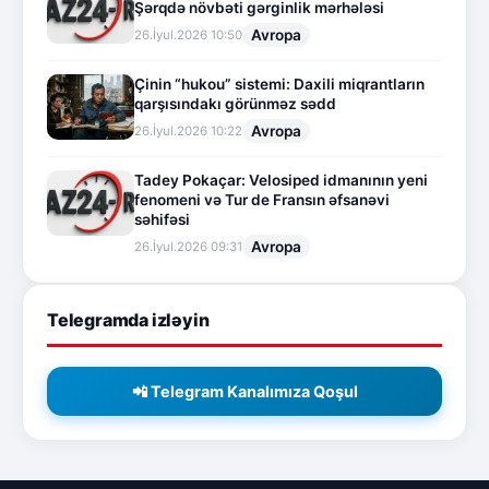
Şərqdə növbəti gərginlik mərhələsi
Avropa
26.İyul.2026 10:50
Çinin “hukou” sistemi: Daxili miqrantların
qarşısındakı görünməz sədd
Avropa
26.İyul.2026 10:22
Tadey Pokaçar: Velosiped idmanının yeni
fenomeni və Tur de Fransın əfsanəvi
səhifəsi
Avropa
26.İyul.2026 09:31
Telegramda izləyin
📲 Telegram Kanalımıza Qoşul