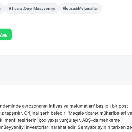
ı
#TicarətQeyriMüəyyənliyi
#İqtisadiMəlumatlar
sApp
ündəmində avrozonanın inflyasiya məlumatları' başlıqlı bir post
apşırılır. Orijinal şərh belədir: 'Məqalə ticarət müharibələri v
əki mənfi təsirlərini çox yaxşı vurğulayır. ABŞ-da məhkəmə
-müəyyənliyi investorları narahat edir. Sentyabr ayının tarixən zə