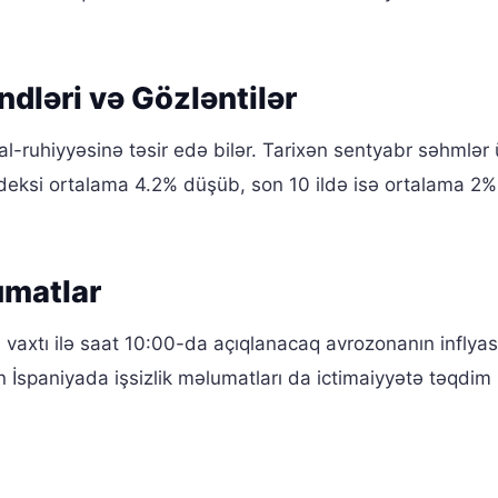
ndləri və Gözləntilər
al-ruhiyyəsinə təsir edə bilər. Tarixən sentyabr səhmlər
ndeksi ortalama 4.2% düşüb, son 10 ildə isə ortalama 2
umatlar
vaxtı ilə saat 10:00-da açıqlanacaq avrozonanın inflyas
 İspaniyada işsizlik məlumatları da ictimaiyyətə təqdim