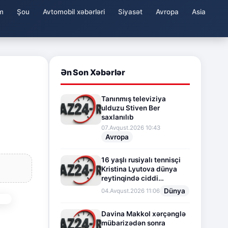
m
Şou
Avtomobil xəbərləri
Siyasət
Avropa
Asia
Ən Son Xəbərlər
Tanınmış televiziya
ulduzu Stiven Ber
saxlanılıb
07.Avqust.2026 10:43
Avropa
16 yaşlı rusiyalı tennisçi
Kristina Lyutova dünya
reytinqində ciddi
irəliləyişə imza atdı
Dünya
04.Avqust.2026 11:06
Davina Makkol xərçənglə
mübarizədən sonra