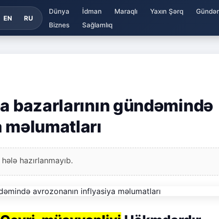
Dünya
İdman
Maraqlı
Yaxın Şərq
Gündə
EN
RU
Biznes
Sağlamlıq
pa bazarlarının gündəmində
a məlumatları
 hələ hazırlanmayıb.