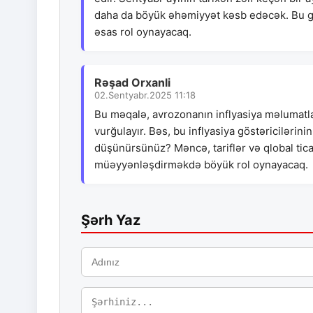
daha da böyük əhəmiyyət kəsb edəcək. Bu g
əsas rol oynayacaq.
Rəşad Orxanli
02.Sentyabr.2025 11:18
Bu məqalə, avrozonanın inflyasiya məlumatl
vurğulayır. Bəs, bu inflyasiya göstəricilərin
düşünürsünüz? Məncə, tariflər və qlobal tica
müəyyənləşdirməkdə böyük rol oynayacaq.
Şərh Yaz