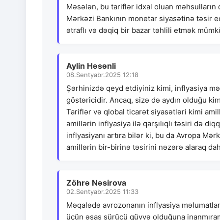
Məsələn, bu tariflər idxal oluan məhsulların 
Mərkəzi Bankının monetar siyasətinə təsir edə
ətraflı və dəqiq bir bazar təhlili etmək müm
Aylin Həsənli
08.Sentyabr.2025 12:18
Şərhinizdə qeyd etdiyiniz kimi, inflyasiya m
göstəricidir. Ancaq, sizə də aydın olduğu kim
Tariflər və qlobal ticarət siyasətləri kimi a
amillərin inflyasiya ilə qarşılıqlı təsiri də d
inflyasiyanı artıra bilər ki, bu da Avropa Mərk
amillərin bir-birinə təsirini nəzərə alaraq 
Zöhrə Nəsirova
02.Sentyabr.2025 11:33
Məqalədə avrozonanın inflyasiya məlumatları
üçün əsas sürücü qüvvə olduğuna inanmıram. 