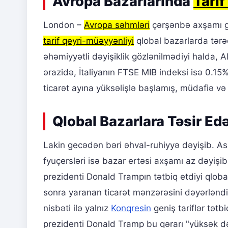
Avropa Bazarlarında
Tari
London –
Avropa səhmləri
çərşənbə axşamı gün
tarif qeyri-müəyyənliyi
qlobal bazarlarda tərə
əhəmiyyətli dəyişiklik gözlənilmədiyi halda,
ərazidə, İtaliyanın FTSE MIB indeksi isə 0.15%
ticarət ayına yüksəlişlə başlamış, müdafiə və s
Qlobal Bazarlara Təsir E
Lakin gecədən bəri əhval-ruhiyyə dəyişib. As
fyuçersləri isə bazar ertəsi axşamı az dəyiş
prezidenti Donald Trampın tətbiq etdiyi qlob
sonra yaranan ticarət mənzərəsini dəyərləndi
nisbəti ilə yalnız
Konqresin
geniş tariflər tət
prezidenti Donald Tramp bu qərarı "yüksək d