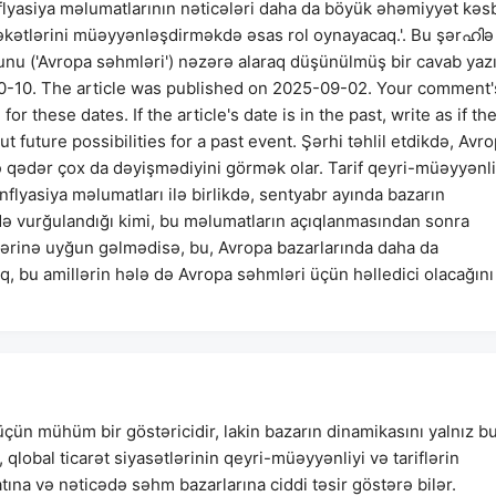
flyasiya məlumatlarının nəticələri daha da böyük əhəmiyyət kəs
rəkətlərini müəyyənləşdirməkdə əsas rol oynayacaq.'. Bu şərഹിə
unu ('Avropa səhmləri') nəzərə alaraq düşünülmüş bir cavab yazı
-10. The article was published on 2025-09-02. Your comment'
these dates. If the article's date is in the past, write as if th
future possibilities for a past event. Şərhi təhlil etdikdə, Avr
ə qədər çox da dəyişmədiyini görmək olar. Tarif qeyri-müəyyənli
flyasiya məlumatları ilə birlikdə, sentyabr ayında bazarın
ə vurğulandığı kimi, bu məlumatların açıqlanmasından sonra
tilərinə uyğun gəlmədisə, bu, Avropa bazarlarında daha da
q, bu amillərin hələ də Avropa səhmləri üçün həlledici olacağını
üçün mühüm bir göstəricidir, lakin bazarın dinamikasını yalnız b
qlobal ticarət siyasətlərinin qeyri-müəyyənliyi və tariflərin
tına və nəticədə səhm bazarlarına ciddi təsir göstərə bilər.