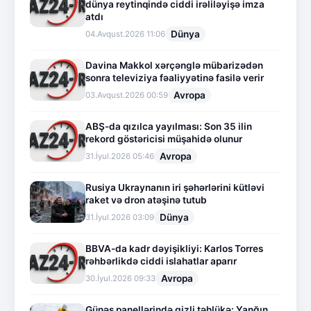
dünya reytinqində ciddi irəliləyişə imza
atdı
Dünya
04.Avqust.2026 11:06
Davina Makkol xərçənglə mübarizədən
sonra televiziya fəaliyyətinə fasilə verir
Avropa
03.Avqust.2026 00:59
ABŞ-da qızılca yayılması: Son 35 ilin
rekord göstəricisi müşahidə olunur
Avropa
31.İyul.2026 05:46
Rusiya Ukraynanın iri şəhərlərini kütləvi
raket və dron atəşinə tutub
Dünya
31.İyul.2026 03:09
BBVA-da kadr dəyişikliyi: Karlos Torres
rəhbərlikdə ciddi islahatlar aparır
Avropa
30.İyul.2026 09:33
Günəş panellərində gizli təhlükə: Yanğın