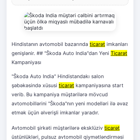
Hindistanın avtomobil bazarında
ticarət
imkanları
genişlənir. ## "Škoda Auto India"dan Yeni
Ticarət
Kampaniyası
"Škoda Auto India" Hindistandakı salon
şəbəkəsində xüsusi
ticarət
kampaniyasına start
verib. Bu kampaniya müştərilərə mövcud
avtomobillərini "Škoda"nın yeni modelləri ilə əvəz
etmək üçün əlverişli imkanlar yaradır.
Avtomobil şirkəti müştərilərə eksklüziv
ticarət
üstünlükləri, pulsuz avtomobil qiymətləndirməsi