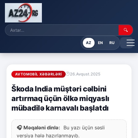
🔍
AZ
EN
RU
26.Avqust.2025
AVTOMOBIL XƏBƏRLƏRI
Škoda India müştəri cəlbini
artırmaq üçün ölkə miqyaslı
mübadilə karnavalı başlatdı
🎧 Məqaləni dinlə:
Bu yazı üçün səsli
versiya hələ hazırlanmayıb.