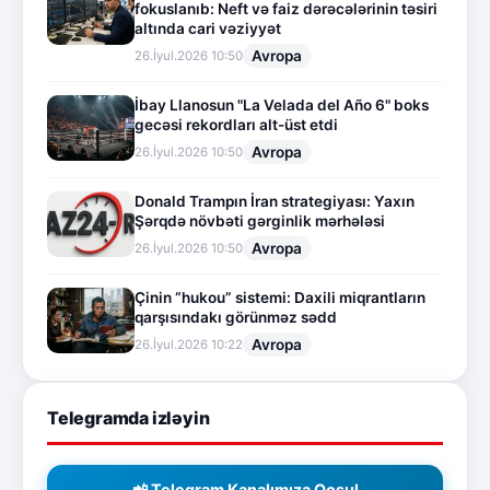
fokuslanıb: Neft və faiz dərəcələrinin təsiri
altında cari vəziyyət
Avropa
26.İyul.2026 10:50
İbay Llanosun "La Velada del Año 6" boks
gecəsi rekordları alt-üst etdi
Avropa
26.İyul.2026 10:50
Donald Trampın İran strategiyası: Yaxın
Şərqdə növbəti gərginlik mərhələsi
Avropa
26.İyul.2026 10:50
Çinin “hukou” sistemi: Daxili miqrantların
qarşısındakı görünməz sədd
Avropa
26.İyul.2026 10:22
Telegramda izləyin
📲 Telegram Kanalımıza Qoşul