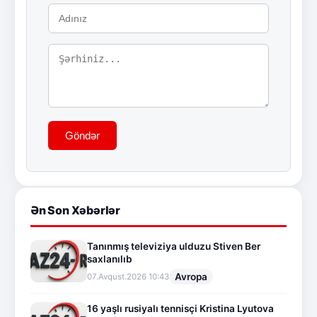
Göndər
Ən Son Xəbərlər
Tanınmış televiziya ulduzu Stiven Ber
saxlanılıb
Avropa
07.Avqust.2026 10:43
16 yaşlı rusiyalı tennisçi Kristina Lyutova