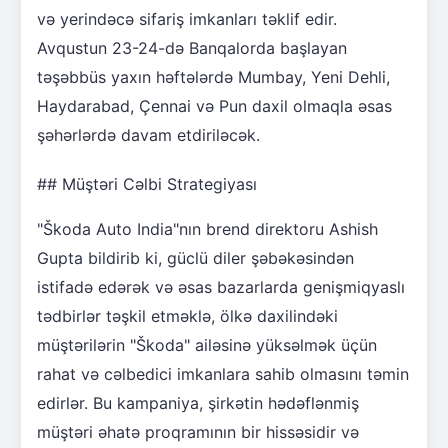
və yerindəcə sifariş imkanları təklif edir.
Avqustun 23-24-də Banqalorda başlayan
təşəbbüs yaxın həftələrdə Mumbay, Yeni Dehli,
Haydarabad, Çennai və Pun daxil olmaqla əsas
şəhərlərdə davam etdiriləcək.
## Müştəri Cəlbi Strategiyası
"Škoda Auto India"nın brend direktoru Ashish
Gupta bildirib ki, güclü diler şəbəkəsindən
istifadə edərək və əsas bazarlarda genişmiqyaslı
tədbirlər təşkil etməklə, ölkə daxilindəki
müştərilərin "Škoda" ailəsinə yüksəlmək üçün
rahat və cəlbedici imkanlara sahib olmasını təmin
edirlər. Bu kampaniya, şirkətin hədəflənmiş
müştəri əhatə proqramının bir hissəsidir və