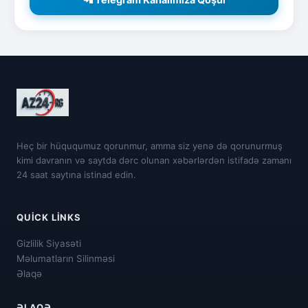
Heç bir hüququmuz qorunmur, amma siz yenə də qorunurmuş
kimi davranın və saytda dərc olunan xəbərlərdən istifadə zamanı
24 saat saytına istinad edin.
QUICK LINKS
Gizlilik Siyasəti
Məlumatların Silinməsi
Əlaqə
ƏLAQƏ