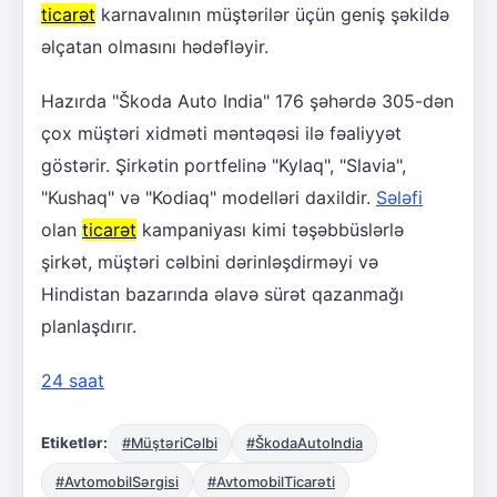
ticarət
karnavalının müştərilər üçün geniş şəkildə
əlçatan olmasını hədəfləyir.
Hazırda "Škoda Auto India" 176 şəhərdə 305-dən
çox müştəri xidməti məntəqəsi ilə fəaliyyət
göstərir. Şirkətin portfelinə "Kylaq", "Slavia",
"Kushaq" və "Kodiaq" modelləri daxildir.
Sələfi
olan
ticarət
kampaniyası kimi təşəbbüslərlə
şirkət, müştəri cəlbini dərinləşdirməyi və
Hindistan bazarında əlavə sürət qazanmağı
planlaşdırır.
24 saat
Etiketlər:
#MüştəriCəlbi
#ŠkodaAutoIndia
#AvtomobilSərgisi
#AvtomobilTicarəti