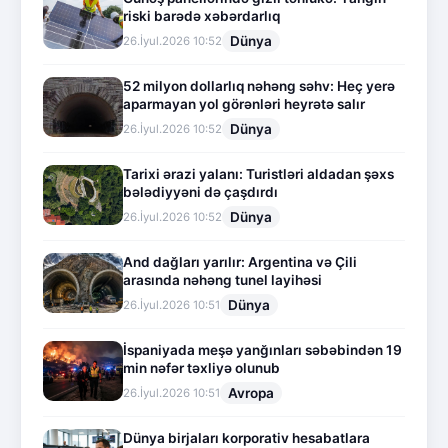
riski barədə xəbərdarlıq
Dünya
26.İyul.2026 10:52
52 milyon dollarlıq nəhəng səhv: Heç yerə
aparmayan yol görənləri heyrətə salır
Dünya
26.İyul.2026 10:52
Tarixi ərazi yalanı: Turistləri aldadan şəxs
bələdiyyəni də çaşdırdı
Dünya
26.İyul.2026 10:52
And dağları yarılır: Argentina və Çili
arasında nəhəng tunel layihəsi
Dünya
26.İyul.2026 10:51
İspaniyada meşə yanğınları səbəbindən 19
min nəfər təxliyə olunub
Avropa
26.İyul.2026 10:51
Dünya birjaları korporativ hesabatlara