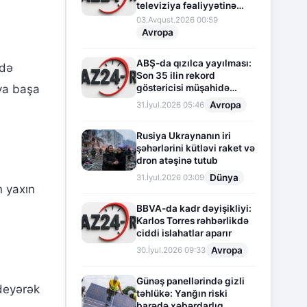
televiziya fəaliyyətinə
fasilə verir
03.Avqust.2026 00:59
Avropa
ABŞ-da qızılca yayılması:
rdə
Son 35 ilin rekord
göstəricisi müşahidə
oya başa
olunur
Avropa
31.İyul.2026 05:46
Rusiya Ukraynanın iri
şəhərlərini kütləvi raket və
dron atəşinə tutub
Dünya
31.İyul.2026 03:09
 yaxın
BBVA-da kadr dəyişikliyi:
Karlos Torres rəhbərlikdə
ciddi islahatlar aparır
Avropa
30.İyul.2026 09:33
Günəş panellərində gizli
 deyərək
təhlükə: Yanğın riski
barədə xəbərdarlıq