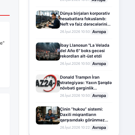
Dünya birjaları korporativ
hesabatlara fokuslanıb:
Neft və faiz dərəcələrinin
təsiri altında cari vəziyyət
Avropa
26.İyul.2026 10:50
pe"
İbay Llanosun "La Velada
del Año 6" boks gecəsi
rekordları alt-üst etdi
Avropa
26.İyul.2026 10:50
Donald Trampın İran
strategiyası: Yaxın Şərqdə
növbəti gərginlik
mərhələsi
Avropa
26.İyul.2026 10:50
Çinin “hukou” sistemi:
Daxili miqrantların
qarşısındakı görünməz
n
sədd
Avropa
26.İyul.2026 10:22