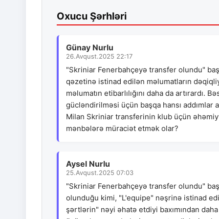
Oxucu Şərhləri
Günay Nurlu
26.Avqust.2025 22:17
"Skriniar Fenerbahçeyə transfer olundu" başl
qəzetinə istinad edilən məlumatların dəqiqliy
məlumatın etibarlılığını daha da artırardı. B
gücləndirilməsi üçün başqa hansı addımlar a
Milan Skriniar transferinin klub üçün əhəmi
mənbələrə müraciət etmək olar?
Aysel Nurlu
25.Avqust.2025 07:03
"Skriniar Fenerbahçeyə transfer olundu" baş
olunduğu kimi, "L'equipe" nəşrinə istinad edi
şərtlərin" nəyi əhatə etdiyi baxımından daha 