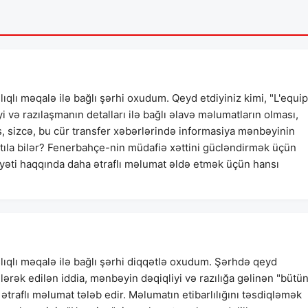
ıqlı məqalə ilə bağlı şərhi oxudum. Qeyd etdiyiniz kimi, "L'equi
i və razılaşmanın detalları ilə bağlı əlavə məlumatların olması,
əs, sizcə, bu cür transfer xəbərlərində informasiya mənbəyinin
tıla bilər? Fenerbahçe-nin müdafiə xəttini gücləndirmək üçün
yyəti haqqında daha ətraflı məlumat əldə etmək üçün hansı
lıqlı məqalə ilə bağlı şərhi diqqətlə oxudum. Şərhdə qeyd
lərək edilən iddia, mənbəyin dəqiqliyi və razılığa gəlinən "bütü
ətraflı məlumat tələb edir. Məlumatın etibarlılığını təsdiqləmək