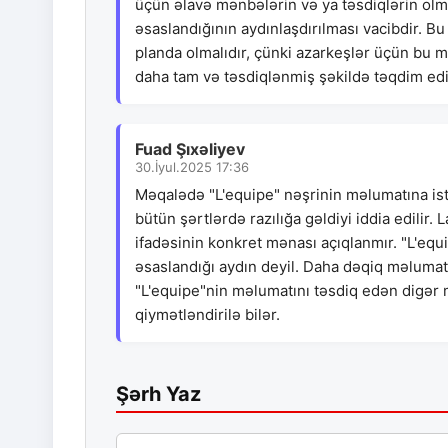
üçün əlavə mənbələrin və ya təsdiqlərin olm
əsaslandığının aydınlaşdırılması vacibdir. Bu
planda olmalıdır, çünki azarkeşlər üçün bu
daha tam və təsdiqlənmiş şəkildə təqdim edi
Fuad Şıxəliyev
30.İyul.2025 17:36
Məqalədə "L'equipe" nəşrinin məlumatına isti
bütün şərtlərdə razılığa gəldiyi iddia edilir.
ifadəsinin konkret mənası açıqlanmır. "L'equ
əsaslandığı aydın deyil. Daha dəqiq məlumatl
"L'equipe"nin məlumatını təsdiq edən digər m
qiymətləndirilə bilər.
Şərh Yaz