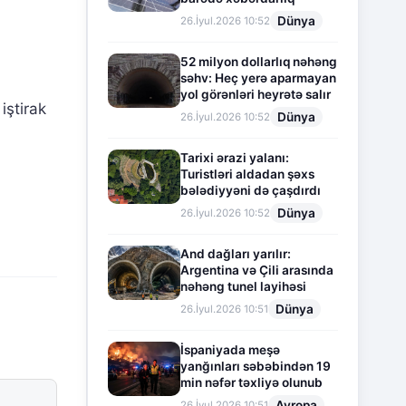
Dünya
26.İyul.2026 10:52
52 milyon dollarlıq nəhəng
səhv: Heç yerə aparmayan
yol görənləri heyrətə salır
iştirak
Dünya
26.İyul.2026 10:52
Tarixi ərazi yalanı:
Turistləri aldadan şəxs
bələdiyyəni də çaşdırdı
Dünya
26.İyul.2026 10:52
And dağları yarılır:
Argentina və Çili arasında
nəhəng tunel layihəsi
Dünya
26.İyul.2026 10:51
İspaniyada meşə
yanğınları səbəbindən 19
min nəfər təxliyə olunub
Avropa
26.İyul.2026 10:51