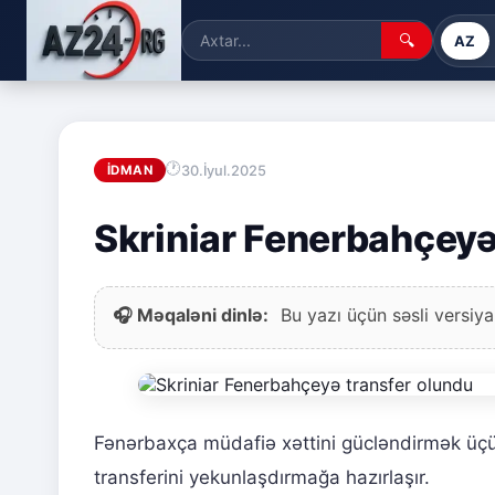
🔍
AZ
30.İyul.2025
İDMAN
Skriniar Fenerbahçeyə
🎧 Məqaləni dinlə:
Bu yazı üçün səsli versiya
Fənərbaxça müdafiə xəttini gücləndirmək üçün 
transferini yekunlaşdırmağa hazırlaşır.