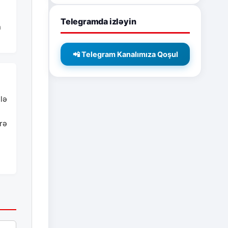
Telegramda izləyin
n
📲 Telegram Kanalımıza Qoşul
lə
rə