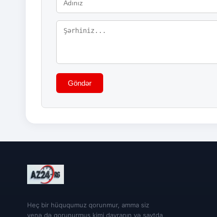
Göndər
Heç bir hüququmuz qorunmur, amma siz
yenə də qorunurmuş kimi davranın və saytda