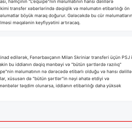
ası, həmçinin "L'equipe"nin məlumatının hansı dəlillərə
 kimi transfer xəbərlərində dəqiqlik və məlumatın etibarlılığı ön
 məlumatlar böyük maraq doğurur. Gələcəkdə bu cür məlumatları
lməsi məqalənin keyfiyyətini artıracaq.
nad edilərək, Fənərbaxçanın Milan Skriniar transferi üçün PSJ i
 Lakin bu iddianın dəqiq mənbəyi və "bütün şərtlərdə razılıq"
ipe"nin məlumatının nə dərəcədə etibarlı olduğu və hansı dəlillə
ar, xüsusən də "bütün şərtlər"in nəyi əhatə etdiyi və
ənbələr təqdim olunarsa, iddianın etibarlılığı daha yüksək