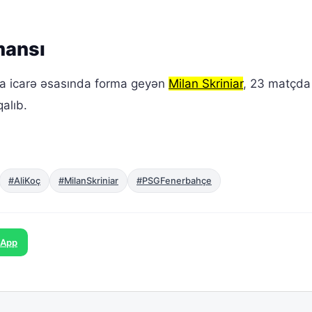
mansı
a icarə əsasında forma geyən
Milan Skriniar
, 23 matçda 
alıb.
#AliKoç
#MilanSkriniar
#PSGFenerbahçe
sApp