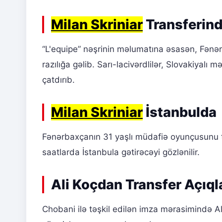
Milan Skriniar
Transferind
“L'equipe” nəşrinin məlumatına əsasən, Fən
razılığa gəlib. Sarı-lacivərdlilər, Slovakiyal
çatdırıb.
Milan Skriniar
İstanbulda
Fənərbaxçanın 31 yaşlı müdafiə oyunçusunu 
saatlarda İstanbula gətirəcəyi gözlənilir.
Ali Koçdan Transfer Açıq
Chobani ilə təşkil edilən imza mərasimində Al