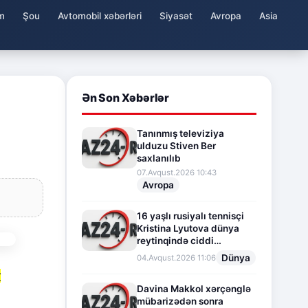
m
Şou
Avtomobil xəbərləri
Siyasət
Avropa
Asia
Ən Son Xəbərlər
Tanınmış televiziya
ulduzu Stiven Ber
saxlanılıb
07.Avqust.2026 10:43
Avropa
16 yaşlı rusiyalı tennisçi
Kristina Lyutova dünya
reytinqində ciddi
irəliləyişə imza atdı
Dünya
04.Avqust.2026 11:06
r
Davina Makkol xərçənglə
mübarizədən sonra