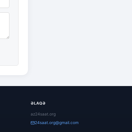
ƏLAQƏ
az24saat.org
24saat.org@gmail.com