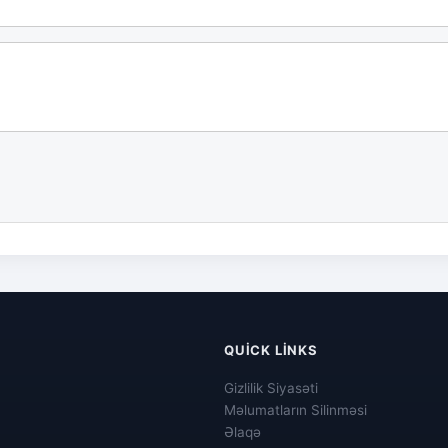
QUICK LINKS
Gizlilik Siyasəti
Məlumatların Silinməsi
Əlaqə