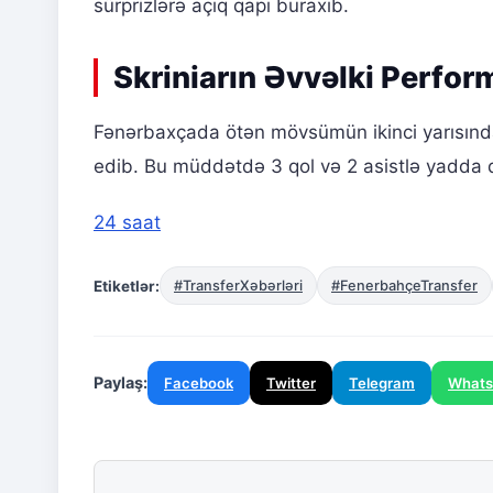
sürprizlərə açıq qapı buraxıb.
Skriniarın Əvvəlki Perfor
Fənərbaxçada ötən mövsümün ikinci yarısınd
edib. Bu müddətdə 3 qol və 2 asistlə yadda q
24 saat
Etiketlər:
#TransferXəbərləri
#FenerbahçeTransfer
Paylaş:
Facebook
Twitter
Telegram
What