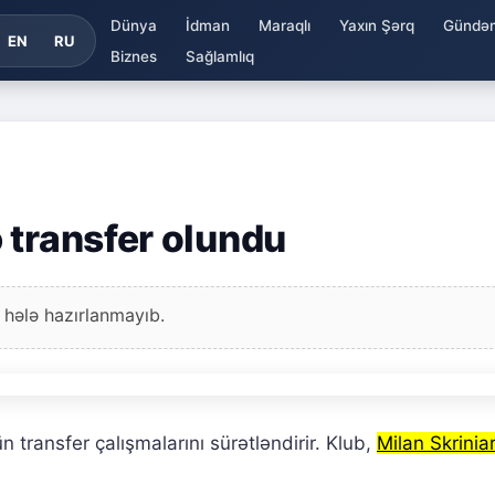
Dünya
İdman
Maraqlı
Yaxın Şərq
Gündə
EN
RU
Biznes
Sağlamlıq
 transfer olundu
 hələ hazırlanmayıb.
transfer çalışmalarını sürətləndirir. Klub,
Milan Skrinia