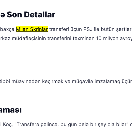
ə Son Detallar
ərbaxça
Milan Skriniar
transferi üçün PSJ ilə bütün şərtlə
ı mərkəz müdafiəçisinin transferini təxminən 10 milyon avr
tibbi müayinədən keçirmək və müqavilə imzalamaq üçün
laması
i Koç, "Transferə gəlincə, bu gün belə bir şey ola bilər"