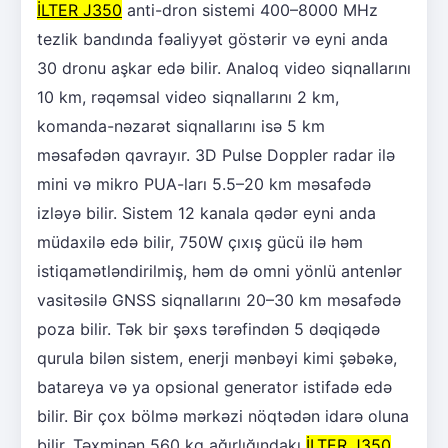
İLTER J350
anti-dron sistemi 400–8000 MHz
tezlik bandında fəaliyyət göstərir və eyni anda
30 dronu aşkar edə bilir. Analoq video siqnallarını
10 km, rəqəmsal video siqnallarını 2 km,
komanda-nəzarət siqnallarını isə 5 km
məsafədən qavrayır. 3D Pulse Doppler radar ilə
mini və mikro PUA-ları 5.5–20 km məsafədə
izləyə bilir. Sistem 12 kanala qədər eyni anda
müdaxilə edə bilir, 750W çıxış gücü ilə həm
istiqamətləndirilmiş, həm də omni yönlü antenlər
vasitəsilə GNSS siqnallarını 20–30 km məsafədə
poza bilir. Tək bir şəxs tərəfindən 5 dəqiqədə
qurula bilən sistem, enerji mənbəyi kimi şəbəkə,
batareya və ya opsional generator istifadə edə
bilir. Bir çox bölmə mərkəzi nöqtədən idarə oluna
bilir. Təxminən 560 kq ağırlığındakı
İLTER J350
,