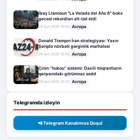
İbay Llanosun "La Velada del Año 6" boks
gecəsi rekordları alt-üst etdi
Avropa
26.İyul.2026 10:50
Donald Trampın İran strategiyası: Yaxın
Şərqdə növbəti gərginlik mərhələsi
Avropa
26.İyul.2026 10:50
Çinin “hukou” sistemi: Daxili miqrantların
qarşısındakı görünməz sədd
Avropa
26.İyul.2026 10:22
Telegramda izləyin
📲 Telegram Kanalımıza Qoşul