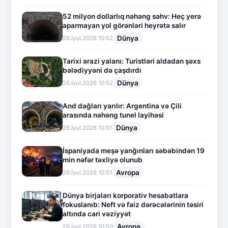
52 milyon dollarlıq nəhəng səhv: Heç yerə
aparmayan yol görənləri heyrətə salır
Dünya
26.İyul.2026 10:52
Tarixi ərazi yalanı: Turistləri aldadan şəxs
bələdiyyəni də çaşdırdı
Dünya
26.İyul.2026 10:52
And dağları yarılır: Argentina və Çili
arasında nəhəng tunel layihəsi
Dünya
26.İyul.2026 10:51
İspaniyada meşə yanğınları səbəbindən 19
min nəfər təxliyə olunub
Avropa
26.İyul.2026 10:51
Dünya birjaları korporativ hesabatlara
fokuslanıb: Neft və faiz dərəcələrinin təsiri
altında cari vəziyyət
Avropa
26.İyul.2026 10:50