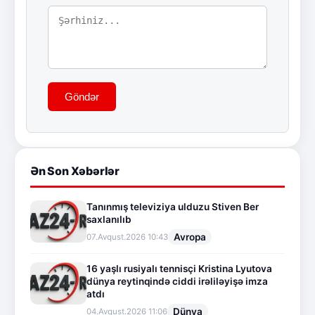
Göndər
Ən Son Xəbərlər
Tanınmış televiziya ulduzu Stiven Ber
saxlanılıb
Avropa
07.Avqust.2026 10:43
16 yaşlı rusiyalı tennisçi Kristina Lyutova
dünya reytinqində ciddi irəliləyişə imza
atdı
Dünya
04.Avqust.2026 11:06