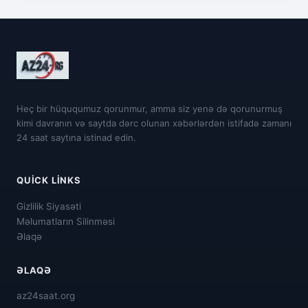
Heç bir hüququmuz qorunmur, amma siz yenə də qorunurmuş
kimi davranın və saytda dərc olunan xəbərlərdən istifadə zamanı
24 saat saytına istinad edin.
QUICK LINKS
Gizlilik Siyasəti
Məlumatların Silinməsi
Əlaqə
ƏLAQƏ
az24saat.org