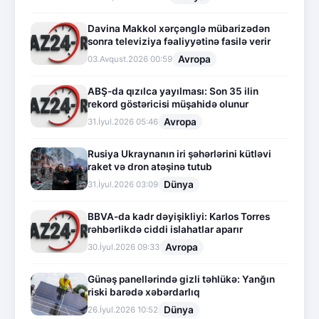
Davina Makkol xərçənglə mübarizədən
sonra televiziya fəaliyyətinə fasilə verir
Avropa
03.Avqust.2026 00:59
ABŞ-da qızılca yayılması: Son 35 ilin
rekord göstəricisi müşahidə olunur
Avropa
31.İyul.2026 05:46
Rusiya Ukraynanın iri şəhərlərini kütləvi
raket və dron atəşinə tutub
Dünya
31.İyul.2026 03:09
BBVA-da kadr dəyişikliyi: Karlos Torres
rəhbərlikdə ciddi islahatlar aparır
Avropa
30.İyul.2026 09:33
Günəş panellərində gizli təhlükə: Yanğın
riski barədə xəbərdarlıq
Dünya
26.İyul.2026 10:52