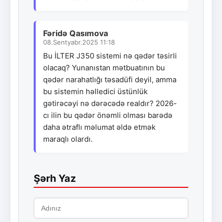
Fəridə Qasımova
08.Sentyabr.2025 11:18
Bu İLTER J350 sistemi nə qədər təsirli
olacaq? Yunanıstan mətbuatının bu
qədər narahatlığı təsadüfi deyil, amma
bu sistemin həlledici üstünlük
gətirəcəyi nə dərəcədə realdır? 2026-
cı ilin bu qədər önəmli olması barədə
daha ətraflı məlumat əldə etmək
maraqlı olardı.
Şərh Yaz