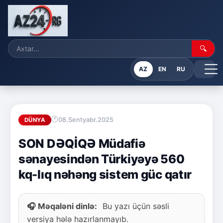
🔍
AZ
EN
RU
08.Sentyabr.2025
DÜNYA
SON DƏQİQƏ Müdafiə
sənayesindən Türkiyəyə 560
kq-lıq nəhəng sistem güc qatır
🎧 Məqaləni dinlə:
Bu yazı üçün səsli
versiya hələ hazırlanmayıb.