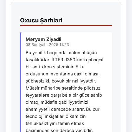
Oxucu Şərhləri
Məryəm Ziyadli
08.Sentyabr.2025 11:23
Bu yenilik haqqında məlumat üçün
təşəkkürlər. İLTER J350 kimi qabaqcıl
bir anti-dron sisteminin ölkə
ordusunun inventarına daxil olması,
şübhəsiz ki, böyük bir nailiyyətdir.
Müasir müharibə şəraitində pilotsuz
təyyarələrə qarşı belə bir gücə sahib
olmaq, müdafiə qabiliyyətimizi
əhəmiyyətli dərəcədə artırır. Bu cür
texnoloji inkişaflar, ölkəmizin
təhlükəsizliyini təmin etmək
baxımından son dərəcə vacibdir.