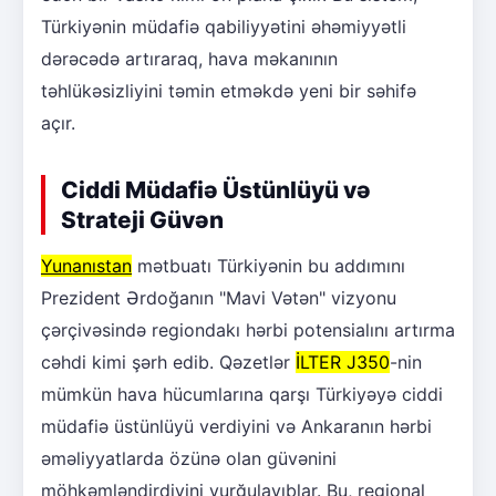
Türkiyənin müdafiə qabiliyyətini əhəmiyyətli
dərəcədə artıraraq, hava məkanının
təhlükəsizliyini təmin etməkdə yeni bir səhifə
açır.
Ciddi Müdafiə Üstünlüyü və
Strateji Güvən
Yunanıstan
mətbuatı Türkiyənin bu addımını
Prezident Ərdoğanın "Mavi Vətən" vizyonu
çərçivəsində regiondakı hərbi potensialını artırma
cəhdi kimi şərh edib. Qəzetlər
İLTER J350
-nin
mümkün hava hücumlarına qarşı Türkiyəyə ciddi
müdafiə üstünlüyü verdiyini və Ankaranın hərbi
əməliyyatlarda özünə olan güvənini
möhkəmləndirdiyini vurğulayıblar. Bu, regional