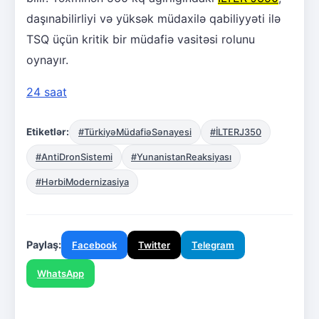
daşınabilirliyi və yüksək müdaxilə qabiliyyəti ilə
TSQ üçün kritik bir müdafiə vasitəsi rolunu
oynayır.
24 saat
Etiketlər:
#TürkiyəMüdafiəSənayesi
#İLTERJ350
#AntiDronSistemi
#YunanistanReaksiyası
#HərbiModernizasiya
Paylaş:
Facebook
Twitter
Telegram
WhatsApp