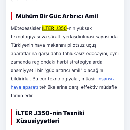
Mühüm Bir Güc Artırıcı Amil
Mütəxəssislər
İLTER J350
-nin yüksək
texnologiyası və sürətli yerləşdirilməsi sayəsində
Türkiyənin hava məkanını pilotsuz uçuş
aparatlarına qarşı daha təhlükəsiz edəcəyini, eyni
zamanda regiondakı hərbi strategiyalarda
əhəmiyyətli bir "güc artırıcı amil" olacağını
bildirirlər. Bu cür texnologiyalar, müasir
insansız
hava aparatı
təhlükələrinə qarşı effektiv müdafiə
təmin edir.
İLTER J350-nin Texniki
Xüsusiyyətləri