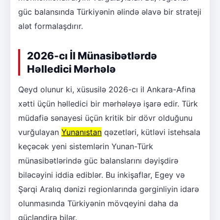
güc balansında Türkiyənin əlində əlavə bir strateji
alət formalaşdırır.
2026-cı İl Münasibətlərdə
Həlledici Mərhələ
Qeyd olunur ki, xüsusilə 2026-cı il Ankara-Afina
xətti üçün həlledici bir mərhələyə işarə edir. Türk
müdafiə sənayesi üçün kritik bir dövr olduğunu
vurğulayan
Yunanıstan
qəzetləri, kütləvi istehsala
keçəcək yeni sistemlərin Yunan-Türk
münasibətlərində güc balanslarını dəyişdirə
biləcəyini iddia ediblər. Bu inkişaflar, Egey və
Şərqi Aralıq dənizi regionlarında gərginliyin idarə
olunmasında Türkiyənin mövqeyini daha da
gücləndirə bilər.