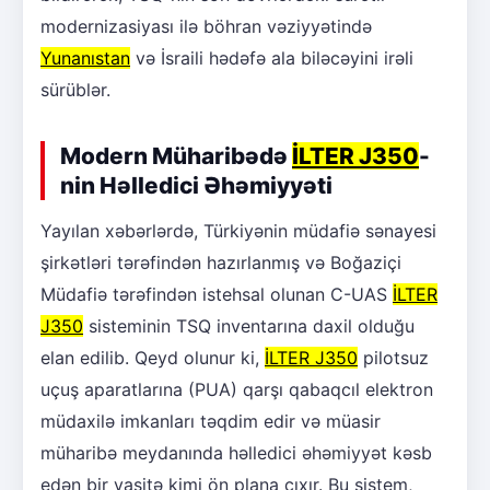
modernizasiyası ilə böhran vəziyyətində
Yunanıstan
və İsraili hədəfə ala biləcəyini irəli
sürüblər.
Modern Müharibədə
İLTER J350
-
nin Həlledici Əhəmiyyəti
Yayılan xəbərlərdə, Türkiyənin müdafiə sənayesi
şirkətləri tərəfindən hazırlanmış və Boğaziçi
Müdafiə tərəfindən istehsal olunan C-UAS
İLTER
J350
sisteminin TSQ inventarına daxil olduğu
elan edilib. Qeyd olunur ki,
İLTER J350
pilotsuz
uçuş aparatlarına (PUA) qarşı qabaqcıl elektron
müdaxilə imkanları təqdim edir və müasir
müharibə meydanında həlledici əhəmiyyət kəsb
edən bir vasitə kimi ön plana çıxır. Bu sistem,