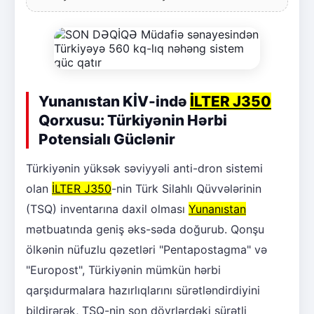
Yunanıstan KİV-ində
İLTER J350
Qorxusu: Türkiyənin Hərbi
Potensialı Güclənir
Türkiyənin yüksək səviyyəli anti-dron sistemi
olan
İLTER J350
-nin Türk Silahlı Qüvvələrinin
(TSQ) inventarına daxil olması
Yunanıstan
mətbuatında geniş əks-səda doğurub. Qonşu
ölkənin nüfuzlu qəzetləri "Pentapostagma" və
"Europost", Türkiyənin mümkün hərbi
qarşıdurmalara hazırlıqlarını sürətləndirdiyini
bildirərək, TSQ-nin son dövrlərdəki sürətli