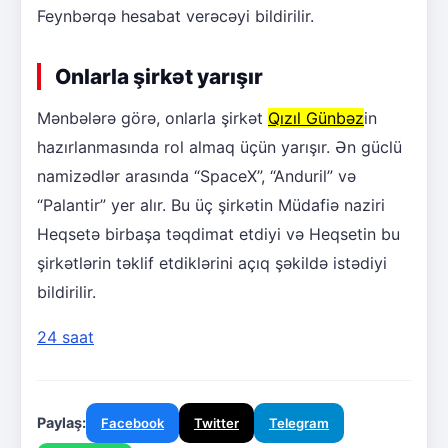
Feynbərqə hesabat verəcəyi bildirilir.
Onlarla şirkət yarışır
Mənbələrə görə, onlarla şirkət
Qızıl Günbəz
in
hazırlanmasında rol almaq üçün yarışır. Ən güclü
namizədlər arasında “SpaceX”, “Anduril” və
“Palantir” yer alır. Bu üç şirkətin Müdafiə naziri
Heqsetə birbaşa təqdimat etdiyi və Heqsetin bu
şirkətlərin təklif etdiklərini açıq şəkildə istədiyi
bildirilir.
24 saat
Paylaş:
Facebook
Twitter
Telegram