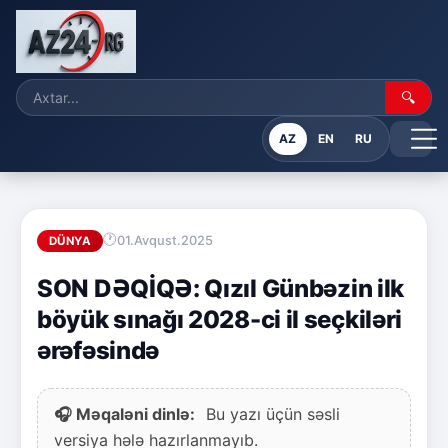
🔍
AZ
EN
RU
01.Avqust.2025
DÜNYA
SON DƏQİQƏ: Qızıl Günbəzin ilk
böyük sınağı 2028-ci il seçkiləri
ərəfəsində
🎧 Məqaləni dinlə:
Bu yazı üçün səsli
versiya hələ hazırlanmayıb.