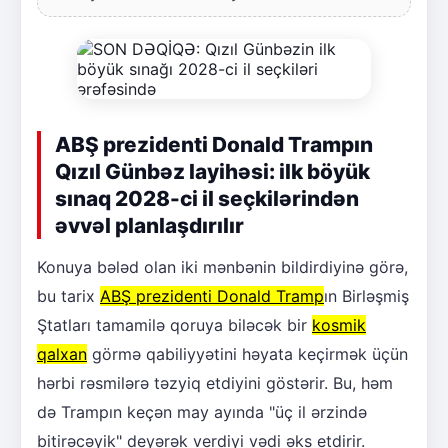
ABŞ prezidenti Donald Trampın
Qızıl Günbəz layihəsi: ilk böyük
sınaq 2028-ci il seçkilərindən
əvvəl planlaşdırılır
Konuya bələd olan iki mənbənin bildirdiyinə görə,
bu tarix
ABŞ prezidenti Donald Tramp
ın Birləşmiş
Ştatları tamamilə qoruya biləcək bir
kosmik
qalxan
görmə qabiliyyətini həyata keçirmək üçün
hərbi rəsmilərə təzyiq etdiyini göstərir. Bu, həm
də Trampın keçən may ayında "üç il ərzində
bitirəcəyik" deyərək verdiyi vədi əks etdirir.