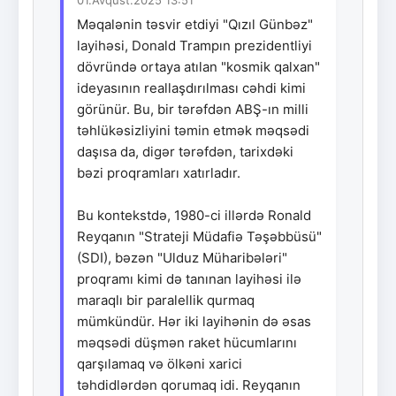
Məqalənin təsvir etdiyi "Qızıl Günbəz"
layihəsi, Donald Trampın prezidentliyi
dövründə ortaya atılan "kosmik qalxan"
ideyasının reallaşdırılması cəhdi kimi
görünür. Bu, bir tərəfdən ABŞ-ın milli
təhlükəsizliyini təmin etmək məqsədi
daşısa da, digər tərəfdən, tarixdəki
bəzi proqramları xatırladır.
Bu kontekstdə, 1980-ci illərdə Ronald
Reyqanın "Strateji Müdafiə Təşəbbüsü"
(SDI), bəzən "Ulduz Müharibələri"
proqramı kimi də tanınan layihəsi ilə
maraqlı bir paralellik qurmaq
mümkündür. Hər iki layihənin də əsas
məqsədi düşmən raket hücumlarını
qarşılamaq və ölkəni xarici
təhdidlərdən qorumaq idi. Reyqanın