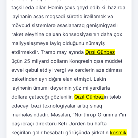
təşkil edə bilər. Həmin şəxs qeyd edib ki, hazırda
layihənin əsas məqsədi sürətlə irəliləmək və
mövcud sistemlərə əsaslanaraq genişmiqyaslı
raket əleyhinə qalxan konsepsiyasının daha çox
maliyyələşməyə layiq olduğunu nümayiş
etdirməkdir. Tramp may ayında
Qızıl Günbəz
üçün 25 milyard dolların Konqresin qısa müddət
əvvəl qəbul etdiyi vergi və xərclərin azaldılması
paketindən ayrıldığını elan etmişdi. Lakin
layihənin ümumi dəyərinin yüz milyardlarla
dollara çatacağı gözlənilir.
Qızıl Günbəz
in tələb
edəcəyi bəzi texnologiyalar artıq sınaq
mərhələsindədir. Məsələn, “Northrop Grumman”ın
baş icraçı direktoru Keti Uorden bu həftə
keçirilən gəlir hesabatı görüşündə şirkətin
kosmik