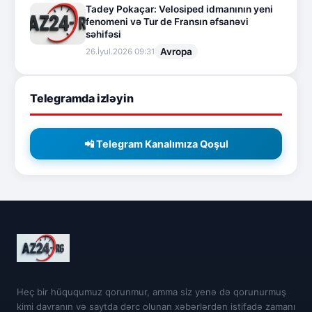
Tadey Pokaçar: Velosiped idmanının yeni
fenomeni və Tur de Fransın əfsanəvi
səhifəsi
Avropa
26.İyul.2026 09:31
Telegramda izləyin
📲 Telegram Kanalımıza Qoşul
Heç bir hüququmuz qorunmur, amma siz yenə də qorunurmuş
kimi davranın və saytda dərc olunan xəbərlərdən istifadə zamanı