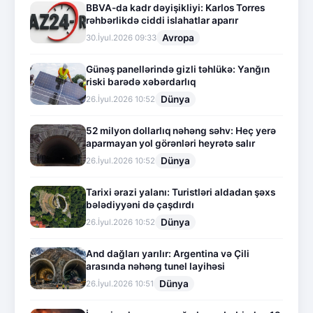
BBVA-da kadr dəyişikliyi: Karlos Torres
rəhbərlikdə ciddi islahatlar aparır
Avropa
30.İyul.2026 09:33
Günəş panellərində gizli təhlükə: Yanğın
riski barədə xəbərdarlıq
Dünya
26.İyul.2026 10:52
52 milyon dollarlıq nəhəng səhv: Heç yerə
aparmayan yol görənləri heyrətə salır
Dünya
26.İyul.2026 10:52
Tarixi ərazi yalanı: Turistləri aldadan şəxs
bələdiyyəni də çaşdırdı
Dünya
26.İyul.2026 10:52
And dağları yarılır: Argentina və Çili
arasında nəhəng tunel layihəsi
Dünya
26.İyul.2026 10:51