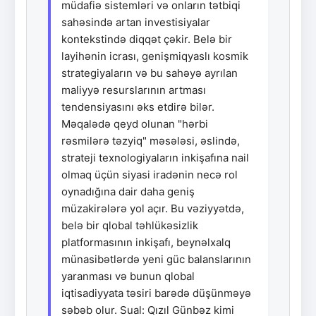
müdafiə sistemləri və onların tətbiqi
sahəsində artan investisiyalar
kontekstində diqqət çəkir. Belə bir
layihənin icrası, genişmiqyaslı kosmik
strategiyaların və bu sahəyə ayrılan
maliyyə resurslarının artması
tendensiyasını əks etdirə bilər.
Məqalədə qeyd olunan "hərbi
rəsmilərə təzyiq" məsələsi, əslində,
strateji texnologiyaların inkişafına nail
olmaq üçün siyasi iradənin necə rol
oynadığına dair daha geniş
müzakirələrə yol açır. Bu vəziyyətdə,
belə bir qlobal təhlükəsizlik
platformasının inkişafı, beynəlxalq
münasibətlərdə yeni güc balanslarının
yaranması və bunun qlobal
iqtisadiyyata təsiri barədə düşünməyə
səbəb olur. Sual: Qızıl Günbəz kimi