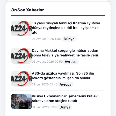
Ən Son Xəbərlər
16 yaşlı rusiyalı tennisçi Kristina Lyutova
dünya reytinqində ciddi irəliləyişə imza
atdı
Dünya
04.Avqust.2026 11:06
Davina Makkol xərçənglə mübarizədən
sonra televiziya fəaliyyətinə fasilə verir
Avropa
03.Avqust.2026 00:59
ABŞ-da qızılca yayılması: Son 35 ilin
rekord göstəricisi müşahidə olunur
Avropa
31.İyul.2026 05:46
Rusiya Ukraynanın iri şəhərlərini kütləvi
raket və dron atəşinə tutub
Dünya
31.İyul.2026 03:09