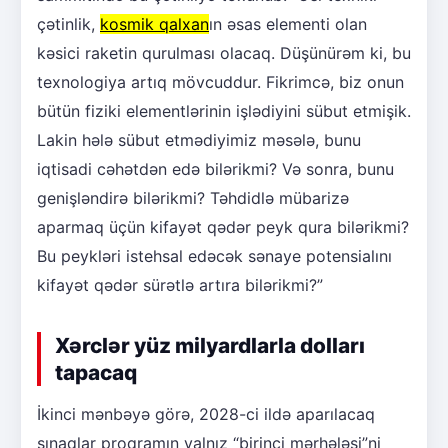
çətinlik,
kosmik qalxan
ın əsas elementi olan
kəsici raketin qurulması olacaq. Düşünürəm ki, bu
texnologiya artıq mövcuddur. Fikrimcə, biz onun
bütün fiziki elementlərinin işlədiyini sübut etmişik.
Lakin hələ sübut etmədiyimiz məsələ, bunu
iqtisadi cəhətdən edə bilərikmi? Və sonra, bunu
genişləndirə bilərikmi? Təhdidlə mübarizə
aparmaq üçün kifayət qədər peyk qura bilərikmi?
Bu peykləri istehsal edəcək sənaye potensialını
kifayət qədər sürətlə artıra bilərikmi?”
Xərclər yüz milyardlarla dolları
tapacaq
İkinci mənbəyə görə, 2028-ci ildə aparılacaq
sınaqlar proqramın yalnız “birinci mərhələsi”ni