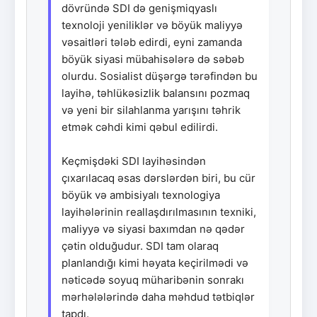
dövründə SDI də genişmiqyaslı
texnoloji yeniliklər və böyük maliyyə
vəsaitləri tələb edirdi, eyni zamanda
böyük siyasi mübahisələrə də səbəb
olurdu. Sosialist düşərgə tərəfindən bu
layihə, təhlükəsizlik balansını pozmaq
və yeni bir silahlanma yarışını təhrik
etmək cəhdi kimi qəbul edilirdi.
Keçmişdəki SDI layihəsindən
çıxarılacaq əsas dərslərdən biri, bu cür
böyük və ambisiyalı texnologiya
layihələrinin reallaşdırılmasının texniki,
maliyyə və siyasi baxımdan nə qədər
çətin olduğudur. SDI tam olaraq
planlandığı kimi həyata keçirilmədi və
nəticədə soyuq müharibənin sonrakı
mərhələlərində daha məhdud tətbiqlər
tapdı.