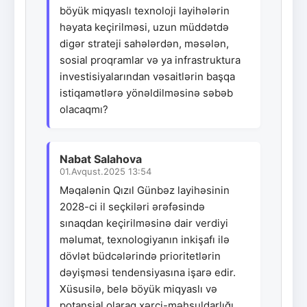
böyük miqyaslı texnoloji layihələrin
həyata keçirilməsi, uzun müddətdə
digər strateji sahələrdən, məsələn,
sosial proqramlar və ya infrastruktura
investisiyalarından vəsaitlərin başqa
istiqamətlərə yönəldilməsinə səbəb
olacaqmı?
Nabat Salahova
01.Avqust.2025 13:54
Məqalənin Qızıl Günbəz layihəsinin
2028-ci il seçkiləri ərəfəsində
sınaqdan keçirilməsinə dair verdiyi
məlumat, texnologiyanın inkişafı ilə
dövlət büdcələrində prioritetlərin
dəyişməsi tendensiyasına işarə edir.
Xüsusilə, belə böyük miqyaslı və
potansial olaraq xərci-məhsuldarlığı