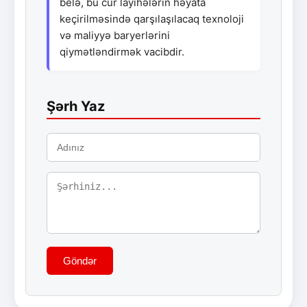
belə, bu cür layihələrin həyata
keçirilməsində qarşılaşılacaq texnoloji
və maliyyə baryerlərini
qiymətləndirmək vacibdir.
Şərh Yaz
Göndər