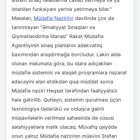
istənilən funksiyanı yerinə yetirməyə bilər."
Məsələn,
Müdafiə Nazirliyi
daxilində çox da
tanınmayan “Əməliyyat Sınaqları və
Qiymətləndirmə İdarəsi” Raket Müdafiə
Agentliyinin sınaq planlarını adekvatlıq
baxımından araşdırmağa borcludur. Lakin əldə
olunan məlumata görə, bu idarə adıçəkilən
müdafiə sistemini və əlaqəli proqramlara nəzarət
edəcəyini elan etdikdən qısa müddət sonra
Müdafiə naziri Heqset tərəfindən fəaliyyətsiz
hala gətirilib. Qutleyn, sistemin qurulması üçün
texnologiya tədarükü və olduqca gəlirli
müqavilələrin verilməsi sahəsində də xüsusi
səlahiyyətlərə malik olacaq. Müvafiq qeyddə
onun yalnız Müdafiə nazirinin müavini Stefan