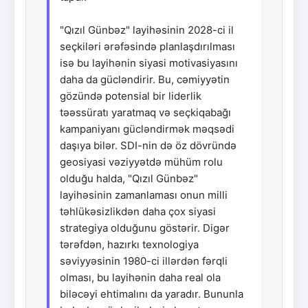
"Qızıl Günbəz" layihəsinin 2028-ci il
seçkiləri ərəfəsində planlaşdırılması
isə bu layihənin siyasi motivasiyasını
daha da gücləndirir. Bu, cəmiyyətin
gözündə potensial bir liderlik
təəssüratı yaratmaq və seçkiqabağı
kampaniyanı gücləndirmək məqsədi
daşıya bilər. SDI-nin də öz dövründə
geosiyasi vəziyyətdə mühüm rolu
olduğu halda, "Qızıl Günbəz"
layihəsinin zamanlaması onun milli
təhlükəsizlikdən daha çox siyasi
strategiya olduğunu göstərir. Digər
tərəfdən, hazırkı texnologiya
səviyyəsinin 1980-ci illərdən fərqli
olması, bu layihənin daha real ola
biləcəyi ehtimalını da yaradır. Bununla