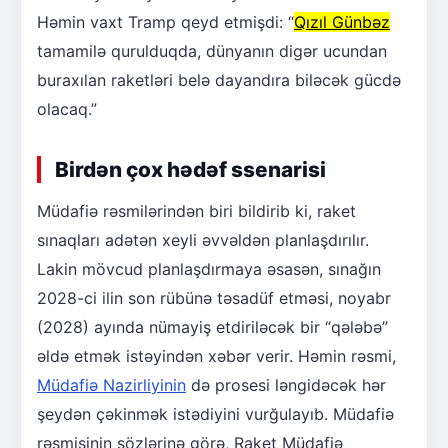
Həmin vaxt Tramp qeyd etmişdi: “
Qızıl Günbəz
tamamilə qurulduqda, dünyanın digər ucundan
buraxılan raketləri belə dayandıra biləcək gücdə
olacaq.”
Birdən çox hədəf ssenarisi
Müdafiə rəsmilərindən biri bildirib ki, raket
sınaqları adətən xeyli əvvəldən planlaşdırılır.
Lakin mövcud planlaşdırmaya əsasən, sınağın
2028-ci ilin son rübünə təsadüf etməsi, noyabr
(2028) ayında nümayiş etdiriləcək bir “qələbə”
əldə etmək istəyindən xəbər verir. Həmin rəsmi,
Müdafiə Nazirliyinin
də prosesi ləngidəcək hər
şeydən çəkinmək istədiyini vurğulayıb. Müdafiə
rəsmisinin sözlərinə görə, Raket Müdafiə