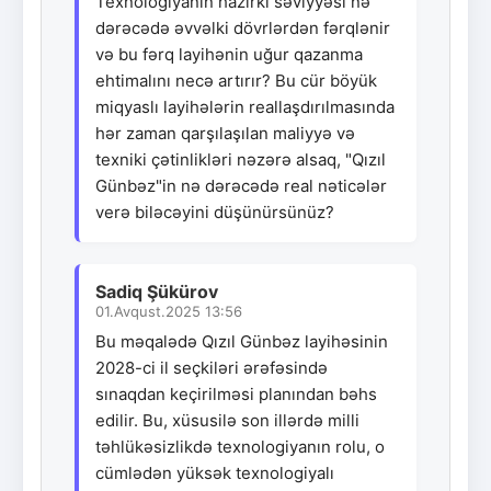
Texnologiyanın hazırkı səviyyəsi nə
dərəcədə əvvəlki dövrlərdən fərqlənir
və bu fərq layihənin uğur qazanma
ehtimalını necə artırır? Bu cür böyük
miqyaslı layihələrin reallaşdırılmasında
hər zaman qarşılaşılan maliyyə və
texniki çətinlikləri nəzərə alsaq, "Qızıl
Günbəz"in nə dərəcədə real nəticələr
verə biləcəyini düşünürsünüz?
Sadiq Şükürov
01.Avqust.2025 13:56
Bu məqalədə Qızıl Günbəz layihəsinin
2028-ci il seçkiləri ərəfəsində
sınaqdan keçirilməsi planından bəhs
edilir. Bu, xüsusilə son illərdə milli
təhlükəsizlikdə texnologiyanın rolu, o
cümlədən yüksək texnologiyalı