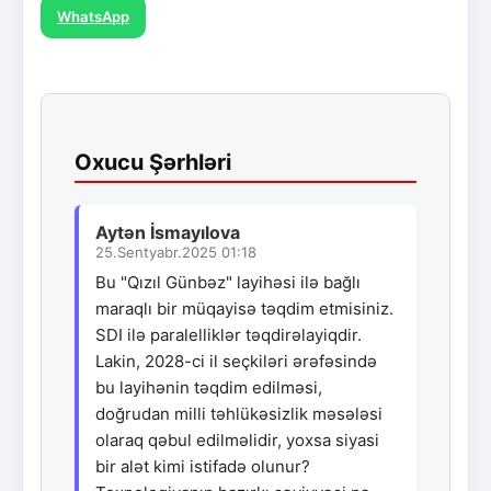
WhatsApp
Oxucu Şərhləri
Aytən İsmayılova
25.Sentyabr.2025 01:18
Bu "Qızıl Günbəz" layihəsi ilə bağlı
maraqlı bir müqayisə təqdim etmisiniz.
SDI ilə paralelliklər təqdirəlayiqdir.
Lakin, 2028-ci il seçkiləri ərəfəsində
bu layihənin təqdim edilməsi,
doğrudan milli təhlükəsizlik məsələsi
olaraq qəbul edilməlidir, yoxsa siyasi
bir alət kimi istifadə olunur?