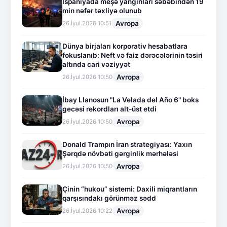
İspaniyada meşə yanğınları səbəbindən 19
min nəfər təxliyə olunub
Avropa
26.İyul.2026 10:51
Dünya birjaları korporativ hesabatlara
fokuslanıb: Neft və faiz dərəcələrinin təsiri
altında cari vəziyyət
Avropa
26.İyul.2026 10:50
İbay Llanosun "La Velada del Año 6" boks
gecəsi rekordları alt-üst etdi
Avropa
26.İyul.2026 10:50
Donald Trampın İran strategiyası: Yaxın
Şərqdə növbəti gərginlik mərhələsi
Avropa
26.İyul.2026 10:50
Çinin “hukou” sistemi: Daxili miqrantların
qarşısındakı görünməz sədd
Avropa
26.İyul.2026 10:22