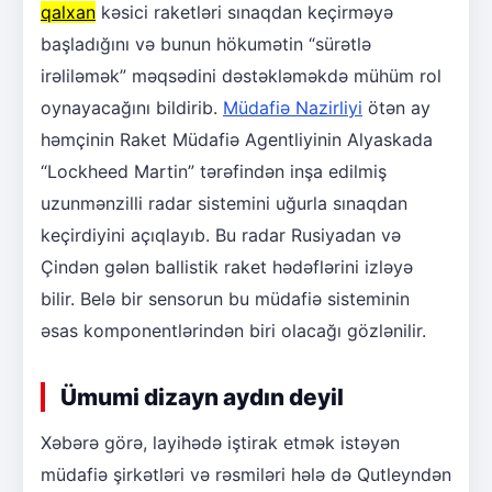
qalxan
kəsici raketləri sınaqdan keçirməyə
başladığını və bunun hökumətin “sürətlə
irəliləmək” məqsədini dəstəkləməkdə mühüm rol
oynayacağını bildirib.
Müdafiə Nazirliyi
ötən ay
həmçinin Raket Müdafiə Agentliyinin Alyaskada
“Lockheed Martin” tərəfindən inşa edilmiş
uzunmənzilli radar sistemini uğurla sınaqdan
keçirdiyini açıqlayıb. Bu radar Rusiyadan və
Çindən gələn ballistik raket hədəflərini izləyə
bilir. Belə bir sensorun bu müdafiə sisteminin
əsas komponentlərindən biri olacağı gözlənilir.
Ümumi dizayn aydın deyil
Xəbərə görə, layihədə iştirak etmək istəyən
müdafiə şirkətləri və rəsmiləri hələ də Qutleyndən