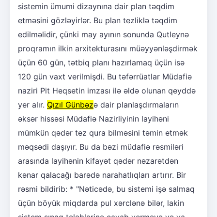
sistemin ümumi dizaynına dair plan təqdim
etməsini gözləyirlər. Bu plan tezliklə təqdim
edilməlidir, çünki may ayının sonunda Qutleynə
proqramın ilkin arxitekturasını müəyyənləşdirmək
üçün 60 gün, tətbiq planı hazırlamaq üçün isə
120 gün vaxt verilmişdi. Bu təfərrüatlar Müdafiə
naziri Pit Heqsetin imzası ilə əldə olunan qeyddə
yer alır.
Qızıl Günbəz
ə dair planlaşdırmaların
əksər hissəsi Müdafiə Nazirliyinin layihəni
mümkün qədər tez qura bilməsini təmin etmək
məqsədi daşıyır. Bu da bəzi müdafiə rəsmiləri
arasında layihənin kifayət qədər nəzarətdən
kənar qalacağı barədə narahatlıqları artırır. Bir
rəsmi bildirib: * "Nəticədə, bu sistemi işə salmaq
üçün böyük miqdarda pul xərclənə bilər, lakin
sistem sınaq tələblərinə cavab verməyə və ya