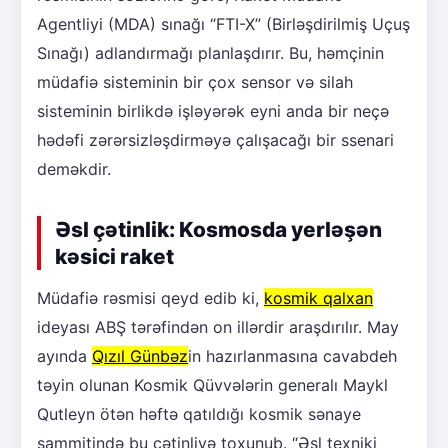
Agentliyi (MDA) sınağı “FTI-X” (Birləşdirilmiş Uçuş
Sınağı) adlandırmağı planlaşdırır. Bu, həmçinin
müdafiə sisteminin bir çox sensor və silah
sisteminin birlikdə işləyərək eyni anda bir neçə
hədəfi zərərsizləşdirməyə çalışacağı bir ssenari
deməkdir.
Əsl çətinlik: Kosmosda yerləşən
kəsici raket
Müdafiə rəsmisi qeyd edib ki,
kosmik qalxan
ideyası ABŞ tərəfindən on illərdir araşdırılır. May
ayında
Qızıl Günbəz
in hazırlanmasına cavabdeh
təyin olunan Kosmik Qüvvələrin generalı Maykl
Qutleyn ötən həftə qatıldığı kosmik sənaye
sammitində bu çətinliyə toxunub. “Əsl texniki