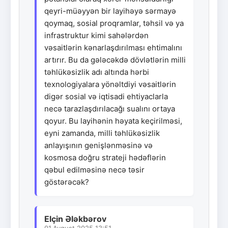
qeyri-müəyyən bir layihəyə sərmayə
qoymaq, sosial proqramlar, təhsil və ya
infrastruktur kimi sahələrdən
vəsaitlərin kənarlaşdırılması ehtimalını
artırır. Bu da gələcəkdə dövlətlərin milli
təhlükəsizlik adı altında hərbi
texnologiyalara yönəltdiyi vəsaitlərin
digər sosial və iqtisadi ehtiyaclarla
necə tarazlaşdırılacağı sualını ortaya
qoyur. Bu layihənin həyata keçirilməsi,
eyni zamanda, milli təhlükəsizlik
anlayışının genişlənməsinə və
kosmosa doğru strateji hədəflərin
qəbul edilməsinə necə təsir
göstərəcək?
Elçin Ələkbərov
01.Avqust.2025 13:51