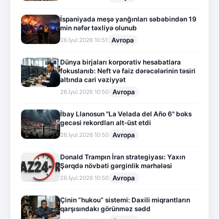
İspaniyada meşə yanğınları səbəbindən 19
min nəfər təxliyə olunub
Avropa
26.İyul.2026 10:51
Dünya birjaları korporativ hesabatlara
fokuslanıb: Neft və faiz dərəcələrinin təsiri
altında cari vəziyyət
Avropa
26.İyul.2026 10:50
İbay Llanosun "La Velada del Año 6" boks
gecəsi rekordları alt-üst etdi
Avropa
26.İyul.2026 10:50
Donald Trampın İran strategiyası: Yaxın
Şərqdə növbəti gərginlik mərhələsi
Avropa
26.İyul.2026 10:50
Çinin “hukou” sistemi: Daxili miqrantların
qarşısındakı görünməz sədd