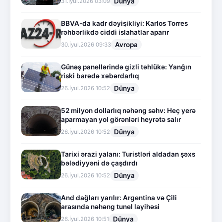
Dünya
31.İyul.2026 03:09
BBVA-da kadr dəyişikliyi: Karlos Torres
rəhbərlikdə ciddi islahatlar aparır
Avropa
30.İyul.2026 09:33
Günəş panellərində gizli təhlükə: Yanğın
riski barədə xəbərdarlıq
Dünya
26.İyul.2026 10:52
52 milyon dollarlıq nəhəng səhv: Heç yerə
aparmayan yol görənləri heyrətə salır
Dünya
26.İyul.2026 10:52
Tarixi ərazi yalanı: Turistləri aldadan şəxs
bələdiyyəni də çaşdırdı
Dünya
26.İyul.2026 10:52
And dağları yarılır: Argentina və Çili
arasında nəhəng tunel layihəsi
Dünya
26.İyul.2026 10:51