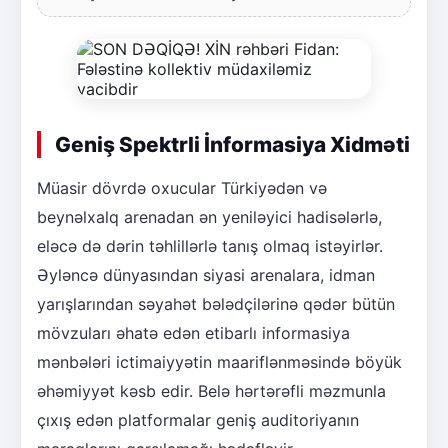
Geniş Spektrli İnformasiya Xidməti
Müasir dövrdə oxucular Türkiyədən və
beynəlxalq arenadan ən yeniləyici hadisələrlə,
eləcə də dərin təhlillərlə tanış olmaq istəyirlər.
Əyləncə dünyasından siyasi arenalara, idman
yarışlarından səyahət bələdçilərinə qədər bütün
mövzuları əhatə edən etibarlı informasiya
mənbələri ictimaiyyətin maariflənməsində böyük
əhəmiyyət kəsb edir. Belə hərtərəfli məzmunla
çıxış edən platformalar geniş auditoriyanın