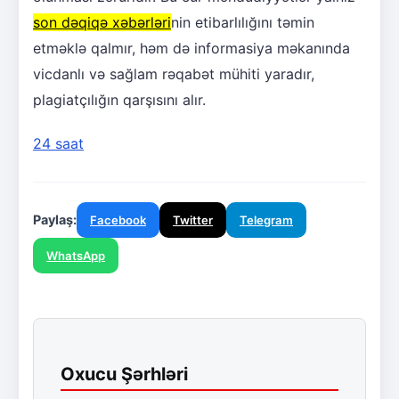
son dəqiqə xəbərləri
nin etibarlılığını təmin
etməklə qalmır, həm də informasiya məkanında
vicdanlı və sağlam rəqabət mühiti yaradır,
plagiatçılığın qarşısını alır.
24 saat
Paylaş:
Facebook
Twitter
Telegram
WhatsApp
Oxucu Şərhləri