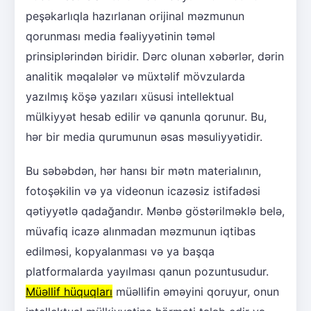
peşəkarlıqla hazırlanan orijinal məzmunun
qorunması media fəaliyyətinin təməl
prinsiplərindən biridir. Dərc olunan xəbərlər, dərin
analitik məqalələr və müxtəlif mövzularda
yazılmış köşə yazıları xüsusi intellektual
mülkiyyət hesab edilir və qanunla qorunur. Bu,
hər bir media qurumunun əsas məsuliyyətidir.
Bu səbəbdən, hər hansı bir mətn materialının,
fotoşəkilin və ya videonun icazəsiz istifadəsi
qətiyyətlə qadağandır. Mənbə göstərilməklə belə,
müvafiq icazə alınmadan məzmunun iqtibas
edilməsi, kopyalanması və ya başqa
platformalarda yayılması qanun pozuntusudur.
Müəllif hüquqları
müəllifin əməyini qoruyur, onun