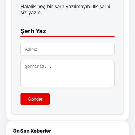
Hələlik heç bir şərh yazılmayıb. İlk şərhi
siz yazın!
Şərh Yaz
Göndər
Ən Son Xəbərlər