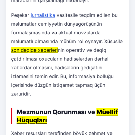
maraqlarını qarşılamağı hədəfləyir.
Peşəkar
jurnalistika
vasitəsilə təqdim edilən bu
məlumatlar cəmiyyətin dünyagörüşünün
formalaşmasında və aktual mövzularda
məlumatlı olmasında mühüm rol oynayır. Xüsusilə
son dəqiqə xəbərləri
nin operativ və dəqiq
çatdırılması oxucuların hadisələrdən dərhal
xəbərdar olmasını, hadisələrin gedişatını
izləməsini təmin edir. Bu, informasiya bolluğu
içərisində düzgün istiqamət tapmaq üçün
zəruridir.
Məzmunun Qorunması və
Müəllif
Hüquqları
Xəbər resursları tərəfindən böyük zəhmət və