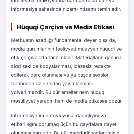
intellektual mülkiyyətinə hörməti tələb edir və
informasiya sahəsində nizam-intizamı təmin edir.
Hüquqi Çərçivə və Media Etikası
Mətbuatın azadlığı fundamental dəyər olsa da,
media qurumlarının fəaliyyəti müəyyən hüquqi və
etik çərçivələrlə tənzimlənir. Materialların qanuna
zidd şəkildə kopyalanması, icazəsiz redaktə
edilərək dərc olunması və ya başqa şəxslər
tərəfindən öz adından yayımlanması
yolverilməzdir. Bu cür əməllər həm hüquqi
məsuliyyət yaradır, həm də media etikasını pozur.
İnformasiyanın bütövlüyünü, dəqiqliyini və
etibarlılığını qorumaq üçün bu qaydalara riayət
olunması zəruridir. Bu cür məhdudiyyətlər yalnız