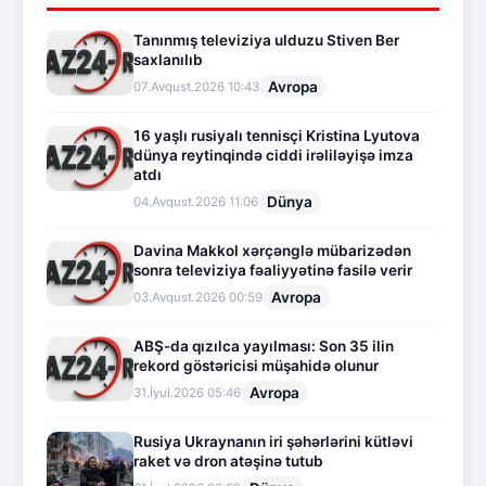
Tanınmış televiziya ulduzu Stiven Ber
saxlanılıb
Avropa
07.Avqust.2026 10:43
16 yaşlı rusiyalı tennisçi Kristina Lyutova
dünya reytinqində ciddi irəliləyişə imza
atdı
Dünya
04.Avqust.2026 11:06
Davina Makkol xərçənglə mübarizədən
sonra televiziya fəaliyyətinə fasilə verir
Avropa
03.Avqust.2026 00:59
ABŞ-da qızılca yayılması: Son 35 ilin
rekord göstəricisi müşahidə olunur
Avropa
31.İyul.2026 05:46
Rusiya Ukraynanın iri şəhərlərini kütləvi
raket və dron atəşinə tutub