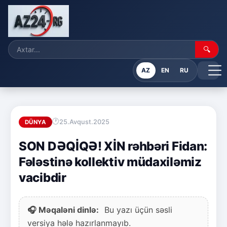
🔍
AZ
EN
RU
25.Avqust.2025
DÜNYA
SON DƏQİQƏ! XİN rəhbəri Fidan:
Fələstinə kollektiv müdaxiləmiz
vacibdir
🎧 Məqaləni dinlə:
Bu yazı üçün səsli
versiya hələ hazırlanmayıb.