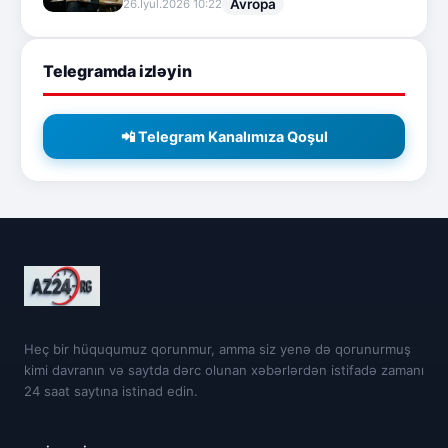
Avropa
26.İyul.2026 10:22
Telegramda izləyin
📲 Telegram Kanalımıza Qoşul
Heç bir hüququmuz qorunmur, amma siz yenə də qorunurmuş
kimi davranın və saytda dərc olunan xəbərlərdən istifadə zamanı
24 saat saytına istinad edin.