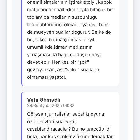
önəmli simalarının iştirak etdiyi, kubok
matçı öncəsi həlledici sayıla biləcək bir
toplantıda medianın susqunluğu
təəccübləndirici olmaqla yanaşı, həm
də müəyyən suallar doğurur. Bəlkə də
bu, təkcə bir matç öncəsi deyil,
ümumilikdə idman mediasının
yanaşması ilə bağlı da düşünməyə
dəvət edir. Hər kəs bir "şok"
gözləyərkən, əsl "şoku" sualların
olmaması yaşatdı.
Vəfa Əhmədli
24.Sentyabr.2025 06:32
Görəsən jurnalistlər sabahkı oyuna
özləri-özləri sual verib
cavablandıracaqlar? Bu nə təəccüb idi
belə, hər kəs sanki öz fikrini deməkdən