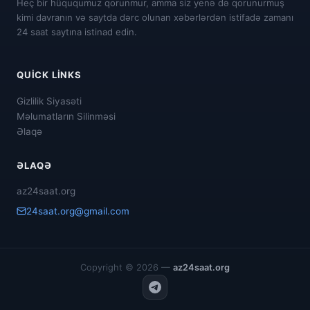
Heç bir hüququmuz qorunmur, amma siz yenə də qorunurmuş
kimi davranın və saytda dərc olunan xəbərlərdən istifadə zamanı
24 saat saytına istinad edin.
QUICK LINKS
Gizlilik Siyasəti
Məlumatların Silinməsi
Əlaqə
ƏLAQƏ
az24saat.org
24saat.org@gmail.com
Copyright © 2026 —
az24saat.org