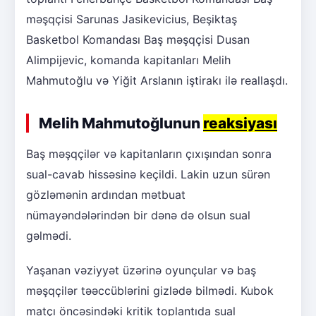
məşqçisi Sarunas Jasikevicius, Beşiktaş
Basketbol Komandası Baş məşqçisi Dusan
Alimpijevic, komanda kapitanları Melih
Mahmutoğlu və Yiğit Arslanın iştirakı ilə reallaşdı.
Melih Mahmutoğlunun
reaksiyası
Baş məşqçilər və kapitanların çıxışından sonra
sual-cavab hissəsinə keçildi. Lakin uzun sürən
gözləmənin ardından mətbuat
nümayəndələrindən bir dənə də olsun sual
gəlmədi.
Yaşanan vəziyyət üzərinə oyunçular və baş
məşqçilər təəccüblərini gizlədə bilmədi. Kubok
matçı öncəsindəki kritik toplantıda sual