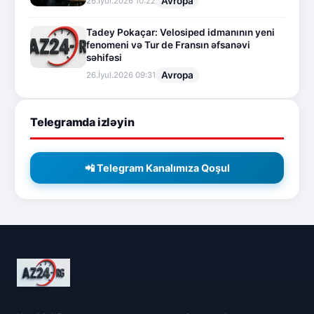
Avropa
26.İyul.2026 10:22
Tadey Pokaçar: Velosiped idmanının yeni
fenomeni və Tur de Fransın əfsanəvi
səhifəsi
Avropa
26.İyul.2026 09:31
Telegramda izləyin
📲 Telegram Kanalımıza Qoşul