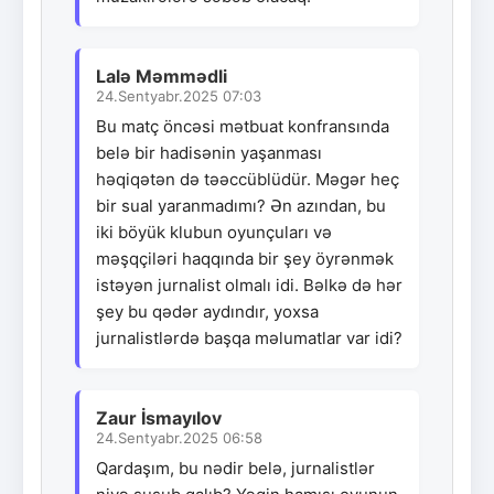
Lalə Məmmədli
24.Sentyabr.2025 07:03
Bu matç öncəsi mətbuat konfransında
belə bir hadisənin yaşanması
həqiqətən də təəccüblüdür. Məgər heç
bir sual yaranmadımı? Ən azından, bu
iki böyük klubun oyunçuları və
məşqçiləri haqqında bir şey öyrənmək
istəyən jurnalist olmalı idi. Bəlkə də hər
şey bu qədər aydındır, yoxsa
jurnalistlərdə başqa məlumatlar var idi?
Zaur İsmayılov
24.Sentyabr.2025 06:58
Qardaşım, bu nədir belə, jurnalistlər