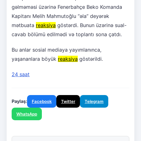
gəlməməsi üzərinə Fenerbahçe Beko Komanda
Kapitanı Melih Mahmutoğlu “əla” deyərək
mətbuata
reaksiya
göstərdi. Bunun üzərinə sual-
cavab bölümü edilmədi və toplantı sona çatdı.
Bu anlar sosial mediaya yayımlanınca,
yaşananlara böyük
reaksiya
göstərildi.
24 saat
Paylaş:
Facebook
Twitter
Telegram
WhatsApp