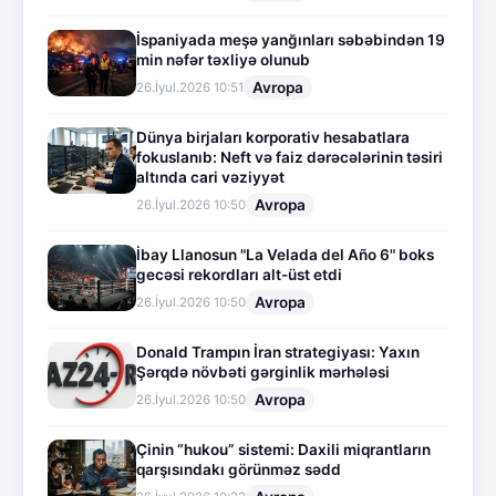
İspaniyada meşə yanğınları səbəbindən 19
min nəfər təxliyə olunub
Avropa
26.İyul.2026 10:51
Dünya birjaları korporativ hesabatlara
fokuslanıb: Neft və faiz dərəcələrinin təsiri
altında cari vəziyyət
Avropa
26.İyul.2026 10:50
İbay Llanosun "La Velada del Año 6" boks
gecəsi rekordları alt-üst etdi
Avropa
26.İyul.2026 10:50
Donald Trampın İran strategiyası: Yaxın
Şərqdə növbəti gərginlik mərhələsi
Avropa
26.İyul.2026 10:50
Çinin “hukou” sistemi: Daxili miqrantların
qarşısındakı görünməz sədd