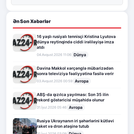
Ən Son Xəbərlər
16 yaşlı rusiyalı tennisçi Kristina Lyutova
dünya reytinqində ciddi irəliləyişə imza
atdı
Dünya
04.Avqust.2026 11:06
Davina Makkol xərçənglə mübarizədən
sonra televiziya fəaliyyətinə fasilə verir
Avropa
03.Avqust.2026 00:59
ABŞ-da qızılca yayılması: Son 35 ilin
rekord göstəricisi müşahidə olunur
Avropa
31.İyul.2026 05:46
Rusiya Ukraynanın iri şəhərlərini kütləvi
raket və dron atəşinə tutub
Dünya
31.İyul.2026 03:09