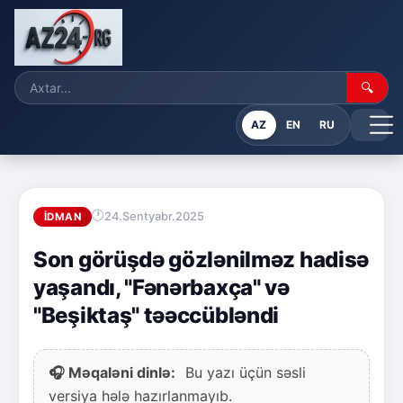
🔍
AZ
EN
RU
24.Sentyabr.2025
İDMAN
Son görüşdə gözlənilməz hadisə
yaşandı, "Fənərbaxça" və
"Beşiktaş" təəccübləndi
🎧 Məqaləni dinlə:
Bu yazı üçün səsli
versiya hələ hazırlanmayıb.