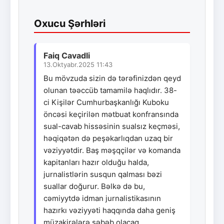
Oxucu Şərhləri
Faiq Cavadli
13.Oktyabr.2025 11:43
Bu mövzuda sizin də tərəfinizdən qeyd
olunan təəccüb tamamilə haqlıdır. 38-
ci Kişilər Cumhurbaşkanlığı Kuboku
öncəsi keçirilən mətbuat konfransında
sual-cavab hissəsinin sualsız keçməsi,
həqiqətən də peşəkarlıqdan uzaq bir
vəziyyətdir. Baş məşqçilər və komanda
kapitanları hazır olduğu halda,
jurnalistlərin susqun qalması bəzi
suallar doğurur. Bəlkə də bu,
cəmiyytdə idman jurnalistikasının
hazırkı vəziyyəti haqqında daha geniş
müzakirələrə səbəb olacaq.