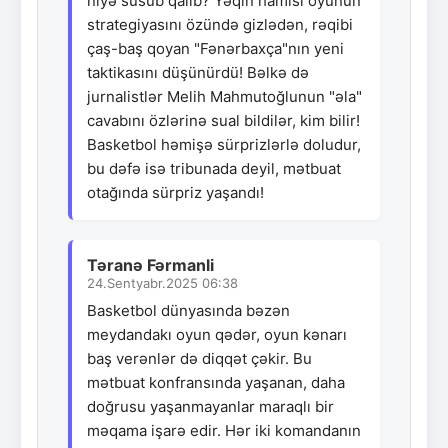
niyə susub qalıb? Yəqin hamısı oyunun
strategiyasını özündə gizlədən, rəqibi
çaş-baş qoyan "Fənərbaxça"nın yeni
taktikasını düşünürdü! Bəlkə də
jurnalistlər Melih Mahmutoğlunun "əla"
cavabını özlərinə sual bildilər, kim bilir!
Basketbol həmişə sürprizlərlə doludur,
bu dəfə isə tribunada deyil, mətbuat
otağında sürpriz yaşandı!
Təranə Fərmanli
24.Sentyabr.2025 06:38
Basketbol dünyasında bəzən
meydandakı oyun qədər, oyun kənarı
baş verənlər də diqqət çəkir. Bu
mətbuat konfransında yaşanan, daha
doğrusu yaşanmayanlar maraqlı bir
məqama işarə edir. Hər iki komandanın