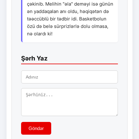
çəkinib. Melihin "əla" deməyi isə günün
ən yaddaqalan anı oldu, həqiqətən də
təəccüblü bir tədbir idi. Basketbolun
özü də belə sürprizlərlə dolu olmasa,
nə olardı ki!
Şərh Yaz
Göndər