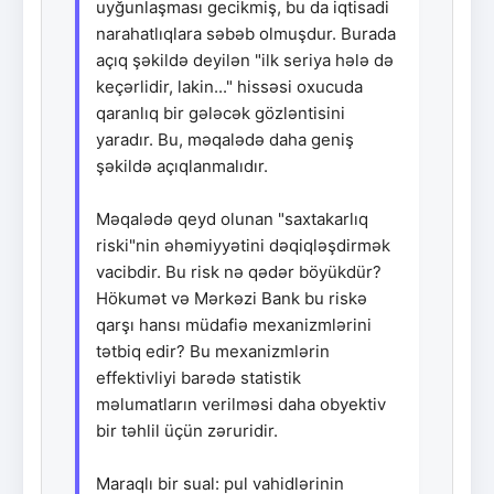
uyğunlaşması gecikmiş, bu da iqtisadi
narahatlıqlara səbəb olmuşdur. Burada
açıq şəkildə deyilən "ilk seriya hələ də
keçərlidir, lakin..." hissəsi oxucuda
qaranlıq bir gələcək gözləntisini
yaradır. Bu, məqalədə daha geniş
şəkildə açıqlanmalıdır.
Məqalədə qeyd olunan "saxtakarlıq
riski"nin əhəmiyyətini dəqiqləşdirmək
vacibdir. Bu risk nə qədər böyükdür?
Hökumət və Mərkəzi Bank bu riskə
qarşı hansı müdafiə mexanizmlərini
tətbiq edir? Bu mexanizmlərin
effektivliyi barədə statistik
məlumatların verilməsi daha obyektiv
bir təhlil üçün zəruridir.
Maraqlı bir sual: pul vahidlərinin