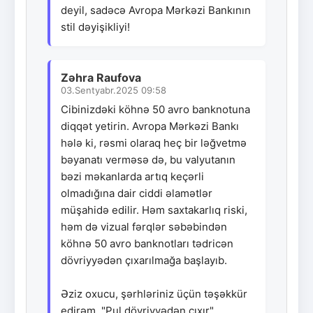
deyil, sadəcə Avropa Mərkəzi Bankının
stil dəyişikliyi!
Zəhra Raufova
03.Sentyabr.2025 09:58
Cibinizdəki köhnə 50 avro banknotuna
diqqət yetirin. Avropa Mərkəzi Bankı
hələ ki, rəsmi olaraq heç bir ləğvetmə
bəyanatı verməsə də, bu valyutanın
bəzi məkanlarda artıq keçərli
olmadığına dair ciddi əlamətlər
müşahidə edilir. Həm saxtakarlıq riski,
həm də vizual fərqlər səbəbindən
köhnə 50 avro banknotları tədricən
dövriyyədən çıxarılmağa başlayıb.
Əziz oxucu, şərhləriniz üçün təşəkkür
edirəm. "Pul dövriyyədən çıxır"