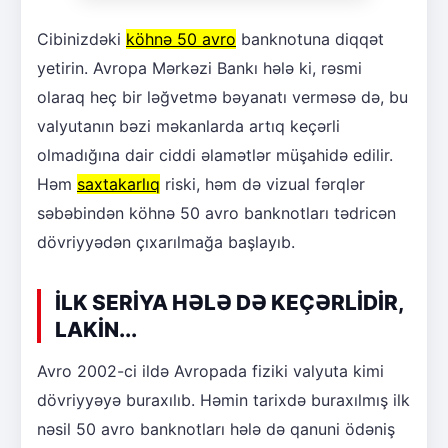
Cibinizdəki
köhnə 50 avro
banknotuna diqqət
yetirin. Avropa Mərkəzi Bankı hələ ki, rəsmi
olaraq heç bir ləğvetmə bəyanatı verməsə də, bu
valyutanın bəzi məkanlarda artıq keçərli
olmadığına dair ciddi əlamətlər müşahidə edilir.
Həm
saxtakarlıq
riski, həm də vizual fərqlər
səbəbindən köhnə 50 avro banknotları tədricən
dövriyyədən çıxarılmağa başlayıb.
İLK SERİYA HƏLƏ DƏ KEÇƏRLİDİR,
LAKİN...
Avro 2002-ci ildə Avropada fiziki valyuta kimi
dövriyyəyə buraxılıb. Həmin tarixdə buraxılmış ilk
nəsil 50 avro banknotları hələ də qanuni ödəniş