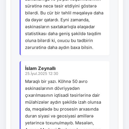
sürətinə necə təsir etdiyini göstərə
bilərdi. Bu cür bir təhlil məqaləyə daha
da dəyər qatardı. Eyni zamanda,
əskinasların saxtakarlıqla əlaqədar
statistikası daha geniş şəkildə təqdim
oluna bilərdi ki, oxucu bu tədbirin
zərurətinə daha aydın baxa bilsin.
İslam Zeynallı
25.İyul.2025 12:30
Maraqlı bir yazı. Köhnə 50 avro
əskinaslarının dövriyyədən
çıxarılmasının iqtisadi təsirlərinə dair
mülahizələr aydın şəkildə izah olunsa
da, məqalədə bu prosesin arxasında
duran siyasi və geosiyasi amillərə
yetərincə toxunulmayıb. Məsələn,