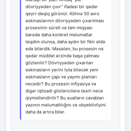
dövriyyədən çıxır" ifadəsi bir qədər
qeyri-dəqiq görünür. Köhnə 50 avro
əskinaslarının dövriyyədən çıxarılması
prosesinin sürəti və tam miqyası
barədə daha konkret məlumatlar
təqdim olunsa, daha aydın bir fikir əldə
edə bilərdik. Məsələn, bu prosesin nə
qədər müddət ərzində başa çatması
gözlənilir? Dövriyyədən çıxarılan
əskinasların yerini tuta biləcək yeni
əskinasların çapı və yayımı planları
necədir? Bu prosesin inflyasiya və
digər iqtisadi göstəricilərə təsiri necə
qiymətləndirilir? Bu sualların cavabları
yazının məlumatlılığını və obyektivliyini
daha da artıra bilər.