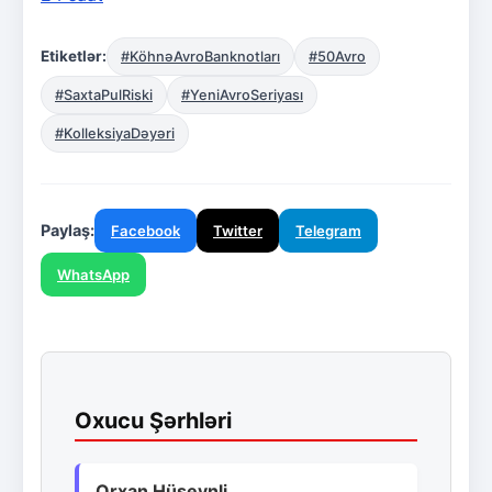
Etiketlər:
#KöhnəAvroBanknotları
#50Avro
#SaxtaPulRiski
#YeniAvroSeriyası
#KolleksiyaDəyəri
Paylaş:
Facebook
Twitter
Telegram
WhatsApp
Oxucu Şərhləri
Orxan Hüseynli