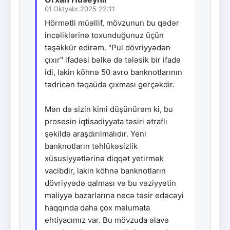
01.Oktyabr.2025 22:11
Hörmətli müəllif, mövzunun bu qədər
incəliklərinə toxunduğunuz üçün
təşəkkür edirəm. "Pul dövriyyədən
çıxır" ifadəsi bəlkə də tələsik bir ifadə
idi, lakin köhnə 50 avro banknotlarının
tədricən təqaüdə çıxması gerçəkdir.
Mən də sizin kimi düşünürəm ki, bu
prosesin iqtisadiyyata təsiri ətraflı
şəkildə araşdırılmalıdır. Yeni
banknotların təhlükəsizlik
xüsusiyyətlərinə diqqət yetirmək
vacibdir, lakin köhnə banknotların
dövriyyədə qalması və bu vəziyyətin
maliyyə bazarlarına necə təsir edəcəyi
haqqında daha çox məlumata
ehtiyacımız var. Bu mövzuda əlavə