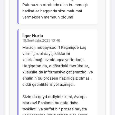
Pulunuzun ətrafında olan bu maraqlı
hadisələr haqqında sizə məlumat
verməkdən məmnun oldum!
İlqar Nurlu
16.Sentyabr.2025 10:46
Maraqlı müqayisədir! Keçmişdə baş
vermiş rubl dəyişikliklərini
xatırlatmağınız olduqca yerindədir.
Həqiqətən də, o dövrdəki təcrübələr,
xüsusilə də informasiya çatışmazlığı və
əhalinin bu prosesə hazırlıqsız olması,
ciddi çətinliklərə yol açmışdı.
Sizin də qeyd etdiyiniz kimi, Avropa
Mərkəzi Bankının bu dəfə daha
təşkilatlı və şəffaf bir proses həyata