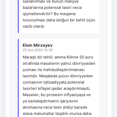
saxlanılması və bunun maliyyə
bazarlarına potensial təsiri necə
qiymətləndirilir? Bu məqama
toxunulması daha dolğun bir təhlil üçün
vacib olardı.
Elvin Mirzəyev
25.İyul.2025 12:26
Maraqlı bir təhlil, amma Köhnə 50 avro
ətrafında məsələnin yalnız dövriyyədən
çıxması ilə məhdudlaşdırılmaması
lazımdır. Məqalədə pulun dövriyyədən
çıxmasının iqtisadiyyata potensial
təsirləri kifayət qədər araşdırılmayıb.
Məsələn, bu prosesin inflyasiyaya və
ya saxtalaşdırmanın qarşısının
alınmasına necə təsir etdiyi barədə
əlavə məlumatlar təqdim olunsa daha