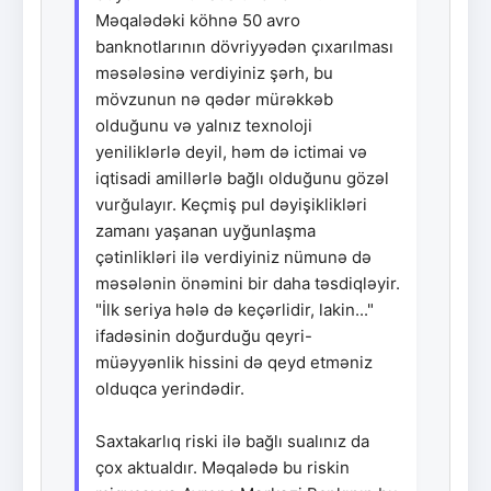
Məqalədəki köhnə 50 avro
banknotlarının dövriyyədən çıxarılması
məsələsinə verdiyiniz şərh, bu
mövzunun nə qədər mürəkkəb
olduğunu və yalnız texnoloji
yeniliklərlə deyil, həm də ictimai və
iqtisadi amillərlə bağlı olduğunu gözəl
vurğulayır. Keçmiş pul dəyişiklikləri
zamanı yaşanan uyğunlaşma
çətinlikləri ilə verdiyiniz nümunə də
məsələnin önəmini bir daha təsdiqləyir.
"İlk seriya hələ də keçərlidir, lakin..."
ifadəsinin doğurduğu qeyri-
müəyyənlik hissini də qeyd etməniz
olduqca yerindədir.
Saxtakarlıq riski ilə bağlı sualınız da
çox aktualdır. Məqalədə bu riskin