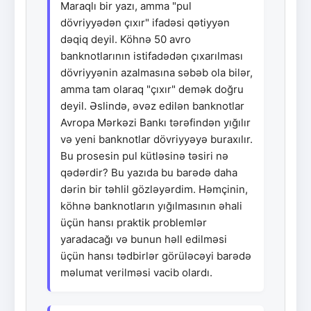
Maraqlı bir yazı, amma "pul
dövriyyədən çıxır" ifadəsi qətiyyən
dəqiq deyil. Köhnə 50 avro
banknotlarının istifadədən çıxarılması
dövriyyənin azalmasına səbəb ola bilər,
amma tam olaraq "çıxır" demək doğru
deyil. Əslində, əvəz edilən banknotlar
Avropa Mərkəzi Bankı tərəfindən yığılır
və yeni banknotlar dövriyyəyə buraxılır.
Bu prosesin pul kütləsinə təsiri nə
qədərdir? Bu yazıda bu barədə daha
dərin bir təhlil gözləyərdim. Həmçinin,
köhnə banknotların yığılmasının əhali
üçün hansı praktik problemlər
yaradacağı və bunun həll edilməsi
üçün hansı tədbirlər görüləcəyi barədə
məlumat verilməsi vacib olardı.