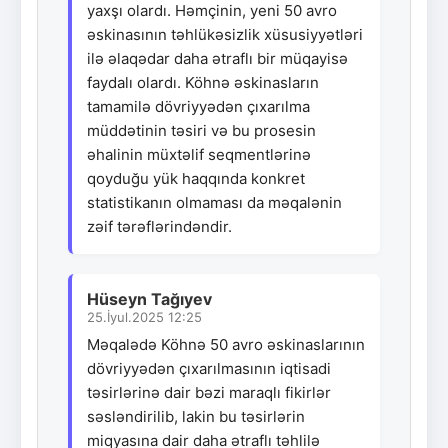
yaxşı olardı. Həmçinin, yeni 50 avro
əskinasının təhlükəsizlik xüsusiyyətləri
ilə əlaqədar daha ətraflı bir müqayisə
faydalı olardı. Köhnə əskinasların
tamamilə dövriyyədən çıxarılma
müddətinin təsiri və bu prosesin
əhalinin müxtəlif seqmentlərinə
qoyduğu yük haqqında konkret
statistikanın olmaması da məqalənin
zəif tərəflərindəndir.
Hüseyn Tağıyev
25.İyul.2025 12:25
Məqalədə Köhnə 50 avro əskinaslarının
dövriyyədən çıxarılmasının iqtisadi
təsirlərinə dair bəzi maraqlı fikirlər
səsləndirilib, lakin bu təsirlərin
miqyasına dair daha ətraflı təhlilə