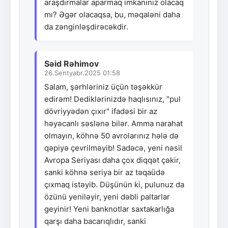
araşdırmalar aparmaq imkanınız olacaq
mı? Əgər olacaqsa, bu, məqaləni daha
da zənginləşdirəcəkdir.
Səid Rəhimov
26.Sentyabr.2025 01:58
Salam, şərhləriniz üçün təşəkkür
edirəm! Dediklərinizdə haqlısınız, "pul
dövriyyədən çıxır" ifadəsi bir az
həyəcanlı səslənə bilər. Amma narahat
olmayın, köhnə 50 avrolarınız hələ də
qəpiyə çevrilməyib! Sadəcə, yeni nəsil
Avropa Seriyası daha çox diqqət çəkir,
sanki köhnə seriya bir az təqaüdə
çıxmaq istəyib. Düşünün ki, pulunuz da
özünü yeniləyir, yeni dəbli paltarlar
geyinir! Yeni banknotlar saxtakarlığa
qarşı daha bacarıqlıdır, sanki