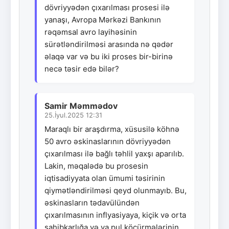
dövriyyədən çıxarılması prosesi ilə
yanaşı, Avropa Mərkəzi Bankının
rəqəmsal avro layihəsinin
sürətləndirilməsi arasında nə qədər
əlaqə var və bu iki proses bir-birinə
necə təsir edə bilər?
Samir Məmmədov
25.İyul.2025 12:31
Maraqlı bir araşdırma, xüsusilə köhnə
50 avro əskinaslarının dövriyyədən
çıxarılması ilə bağlı təhlil yaxşı aparılıb.
Lakin, məqalədə bu prosesin
iqtisadiyyata olan ümumi təsirinin
qiymətləndirilməsi qeyd olunmayıb. Bu,
əskinasların tədavülündən
çıxarılmasının inflyasiyaya, kiçik və orta
sahibkarlığa və ya pul köçürmələrinin