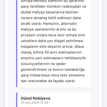
Avropa Mərkəzi Bankının bu qərarının
qarşı tərəfdəki mümkün reaksiyaları və
qlobal maliyyə bazarlarına təsirləri
nəzərə alınaraq təhlil edilməsi daha
ətraflı olardı. Həmçinin, alternativ
maliyyə vasitələrinin artımı və bu
prosesin onlara necə təsir etməsi kimi
cəhətlərə daha çox diqqət yetirilməsi
məqalənin elmi dəyərini artırar. Əlavə
olaraq, köhnə 50 avro əskinaslarının
əvəzinə yeni əskinasların təhlükəsizlik
xüsusiyyətlərinin nə qədər
gücləndirilməsi və bunun saxtakarlığa
qarşı mübarizəyə necə təsir etməsinə
dair məlumatlar da faydalı olardı.
Günel Nəbiyeva
25.İyul.2025 12:29