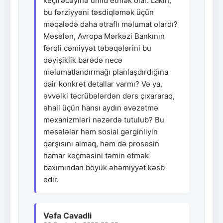
keçirəcəyinə ümid etmək olar. Lakin,
bu fərziyyəni təsdiqləmək üçün
məqalədə daha ətraflı məlumat olardı?
Məsələn, Avropa Mərkəzi Bankının
fərqli cəmiyyət təbəqələrini bu
dəyişiklik barədə necə
məlumatlandırmağı planlaşdırdığına
dair konkret detallar varmı? Və ya,
əvvəlki təcrübələrdən dərs çıxararaq,
əhali üçün hansı aydın əvəzetmə
mexanizmləri nəzərdə tutulub? Bu
məsələlər həm sosial gərginliyin
qarşısını almaq, həm də prosesin
hamar keçməsini təmin etmək
baxımından böyük əhəmiyyət kəsb
edir.
Vəfa Cavadli