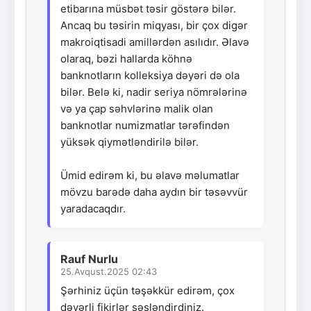
etibarına müsbət təsir göstərə bilər.
Ancaq bu təsirin miqyası, bir çox digər
makroiqtisadi amillərdən asılıdır. Əlavə
olaraq, bəzi hallarda köhnə
banknotların kolleksiya dəyəri də ola
bilər. Belə ki, nadir seriya nömrələrinə
və ya çap səhvlərinə malik olan
banknotlar numizmatlar tərəfindən
yüksək qiymətləndirilə bilər.
Ümid edirəm ki, bu əlavə məlumatlar
mövzu barədə daha aydın bir təsəvvür
yaradacaqdır.
Rauf Nurlu
25.Avqust.2025 02:43
Şərhiniz üçün təşəkkür edirəm, çox
dəyərli fikirlər səsləndirdiniz.