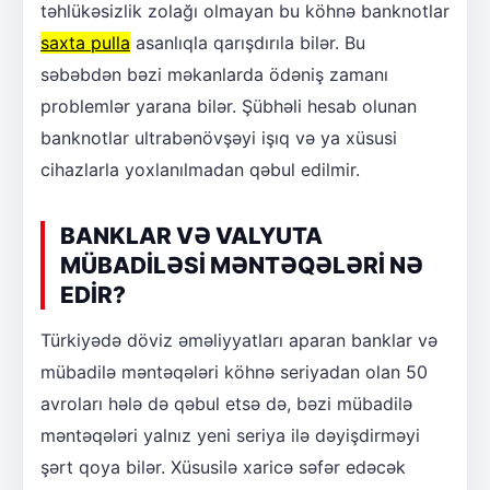
təhlükəsizlik zolağı olmayan bu köhnə banknotlar
saxta pulla
asanlıqla qarışdırıla bilər. Bu
səbəbdən bəzi məkanlarda ödəniş zamanı
problemlər yarana bilər. Şübhəli hesab olunan
banknotlar ultrabənövşəyi işıq və ya xüsusi
cihazlarla yoxlanılmadan qəbul edilmir.
BANKLAR VƏ VALYUTA
MÜBADİLƏSİ MƏNTƏQƏLƏRİ NƏ
EDİR?
Türkiyədə döviz əməliyyatları aparan banklar və
mübadilə məntəqələri köhnə seriyadan olan 50
avroları hələ də qəbul etsə də, bəzi mübadilə
məntəqələri yalnız yeni seriya ilə dəyişdirməyi
şərt qoya bilər. Xüsusilə xaricə səfər edəcək