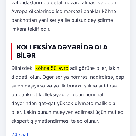
vətəndaşların bu detalı nəzərə alması vacibdir.
Avropa ölkələrində isə mərkəzi banklar köhnə
banknotları yeni seriya ilə pulsuz dəyişdirmə
imkanı təklif edir.
KOLLEKSİYA DƏYƏRİ DƏ OLA
BİLƏR
Əlinizdəki
köhnə 50 avro
adi görünə bilər, lakin
diqqətli olun. Əgər seriya nömrəsi nadirdirsə, çap
səhvi daşıyırsa və ya ilk buraxılış ilinə aiddirsə,
bu banknot kolleksiyaçılar üçün nominal
dəyərindən qat-qat yüksək qiymətə malik ola
bilər. Lakin bunun müəyyən edilməsi üçün mütləq
ekspert qiymətləndirməsi tələb olunur.
24 saat