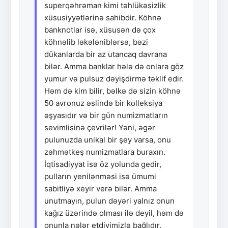
superqəhrəman kimi təhlükəsizlik
xüsusiyyətlərinə sahibdir. Köhnə
banknotlar isə, xüsusən də çox
köhnəlib ləkələniblərsə, bəzi
dükanlarda bir az utancaq davrana
bilər. Amma banklar hələ də onlara göz
yumur və pulsuz dəyişdirmə təklif edir.
Həm də kim bilir, bəlkə də sizin köhnə
50 avronuz əslində bir kolleksiya
əşyasıdır və bir gün numizmatların
sevimlisinə çevrilər! Yəni, əgər
pulunuzda unikal bir şey varsa, onu
zəhmətkeş numizmatlara buraxın.
İqtisadiyyat isə öz yolunda gedir,
pulların yenilənməsi isə ümumi
sabitliyə xeyir verə bilər. Amma
unutmayın, pulun dəyəri yalnız onun
kağız üzərində olması ilə deyil, həm də
onunla nələr etdiyimizlə bağlıdır.