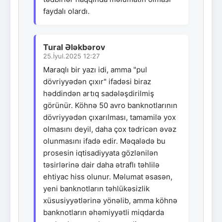
faydalı olardı.
Tural Ələkbərov
25.İyul.2025 12:27
Maraqlı bir yazı idi, amma "pul
dövriyyədən çıxır" ifadəsi biraz
həddindən artıq sadələşdirilmiş
görünür. Köhnə 50 avro banknotlarının
dövriyyədən çıxarılması, tamamilə yox
olmasını deyil, daha çox tədricən əvəz
olunmasını ifadə edir. Məqalədə bu
prosesin iqtisadiyyata gözlənilən
təsirlərinə dair daha ətraflı təhlilə
ehtiyac hiss olunur. Məlumat əsasən,
yeni banknotların təhlükəsizlik
xüsusiyyətlərinə yönəlib, amma köhnə
banknotların əhəmiyyətli miqdarda