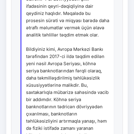
ifadəsinin qeyri-dəqiqliyinə dair
qeydiniz haqlıdır. Məqalədə bu
prosesin sürəti və miqyası barədə daha
ətraflı məlumatlar vermək üçün əlavə
analitik təhlillər təqdim etmək olar.
Bildiyiniz kimi, Avropa Mərkəzi Bankı
tərəfindən 2017-ci ildə təqdim edilən
yeni nəsil Avropa Seriyası, köhnə
seriya banknotlarından fərqli olaraq,
daha təkmilləşdirilmiş təhlükəsizlik
xüsusiyyətlərinə malikdir. Bu,
saxtakarlıqla mübarizə sahəsində vacib
bir addımdır. Köhnə seriya
banknotlarının tədricən dövriyyədən
çıxarılması, banknotların
təhlükəsizliyini artırmaqla yanaşı, həm
də fiziki istifadə zamanı yaranan