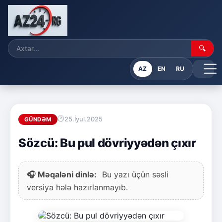
🔍
AZ
EN
RU
25.İyul.2025
GÜNDƏM
Sözcü: Bu pul dövriyyədən çıxır
🎧 Məqaləni dinlə:
Bu yazı üçün səsli
versiya hələ hazırlanmayıb.