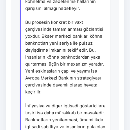
köhnəlmə və zədələnmə hallarının
qarşısını almağı hədəfləyir.
Bu prosesin konkret bir vaxt
çərçivəsində tamamlanması gözləntisi
yoxdur. Əksər mərkəzi banklar, köhnə
banknotları yeni seriya ilə pulsuz
dəyişdirmə imkanını təklif edir. Bu,
insanların köhnə banknotlardan yaxa
qurtarması üçün bir mexanizm yaradır.
Yeni əskinasların çapı və yayımı isə
Avropa Mərkəzi Bankının strategiyası
çərçivəsində davamlı olaraq həyata
keçirilir.
İnflyasiya və digər iqtisadi göstəricilərə
təsiri isə daha mürəkkəb bir məsələdir.
Banknotların yenilənməsi, ümumilikdə
iqtisadi sabitliyə və insanların pula olan