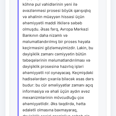
köhnə pul vahidlərinin yeni ilə
əvəzlənməsi prosesi böyük qarışıqlıq
və əhalinin müəyyən hissəsi üçün
əhəmiyyətli maddi itkilərə səbəb
olmuşdu. Əsas fərq, Avropa Mərkəzi
Bankının daha nizamlı və
məlumatlandırılmış bir proses həyata
keçirməsini gözləməyimizdir. Lakin, bu
dəyişiklik zamanı cəmiyyətin bütün
təbəqələrinin məlumatlandırılması və
dəyişiklik prosesinə hazırlıq işləri
əhəmiyyətli rol oynayacaq. Keçmişdəki
hadisələrdən çıxarıla biləcək əsas dərs
budur: bu cür əməliyyatlar zamanı açıq
informasiya və əhali üçün aydın əvəz
mexanizmlərinin mövcudluğu çox
əhəmiyyətlidir. Əks təqdirdə, hətta
ədalətli olmasına baxmayaraq,