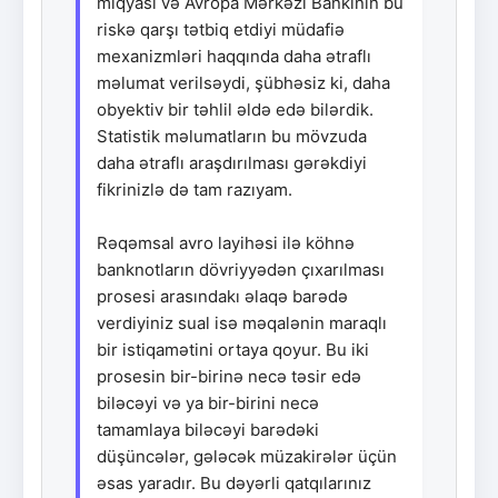
miqyası və Avropa Mərkəzi Bankının bu
riskə qarşı tətbiq etdiyi müdafiə
mexanizmləri haqqında daha ətraflı
məlumat verilsəydi, şübhəsiz ki, daha
obyektiv bir təhlil əldə edə bilərdik.
Statistik məlumatların bu mövzuda
daha ətraflı araşdırılması gərəkdiyi
fikrinizlə də tam razıyam.
Rəqəmsal avro layihəsi ilə köhnə
banknotların dövriyyədən çıxarılması
prosesi arasındakı əlaqə barədə
verdiyiniz sual isə məqalənin maraqlı
bir istiqamətini ortaya qoyur. Bu iki
prosesin bir-birinə necə təsir edə
biləcəyi və ya bir-birini necə
tamamlaya biləcəyi barədəki
düşüncələr, gələcək müzakirələr üçün
əsas yaradır. Bu dəyərli qatqılarınız