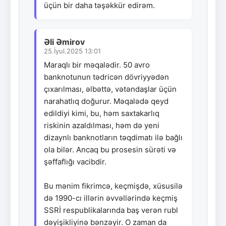
üçün bir daha təşəkkür edirəm.
Əli Əmirov
25.İyul.2025 13:01
Maraqlı bir məqalədir. 50 avro
banknotunun tədricən dövriyyədən
çıxarılması, əlbəttə, vətəndaşlar üçün
narahatlıq doğurur. Məqalədə qeyd
edildiyi kimi, bu, həm saxtakarlıq
riskinin azaldılması, həm də yeni
dizaynlı banknotların təqdimatı ilə bağlı
ola bilər. Ancaq bu prosesin sürəti və
şəffaflığı vacibdir.
Bu mənim fikrimcə, keçmişdə, xüsusilə
də 1990-cı illərin əvvəllərində keçmiş
SSRİ respublikalarında baş verən rubl
dəyişikliyinə bənzəyir. O zaman da