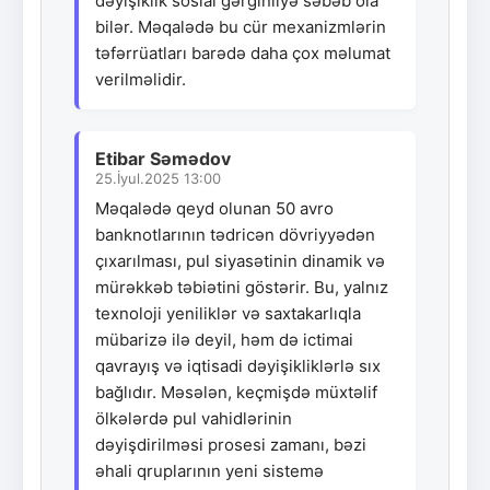
dəyişiklik sosial gərginliyə səbəb ola
bilər. Məqalədə bu cür mexanizmlərin
təfərrüatları barədə daha çox məlumat
verilməlidir.
Etibar Səmədov
25.İyul.2025 13:00
Məqalədə qeyd olunan 50 avro
banknotlarının tədricən dövriyyədən
çıxarılması, pul siyasətinin dinamik və
mürəkkəb təbiətini göstərir. Bu, yalnız
texnoloji yeniliklər və saxtakarlıqla
mübarizə ilə deyil, həm də ictimai
qavrayış və iqtisadi dəyişikliklərlə sıx
bağlıdır. Məsələn, keçmişdə müxtəlif
ölkələrdə pul vahidlərinin
dəyişdirilməsi prosesi zamanı, bəzi
əhali qruplarının yeni sistemə