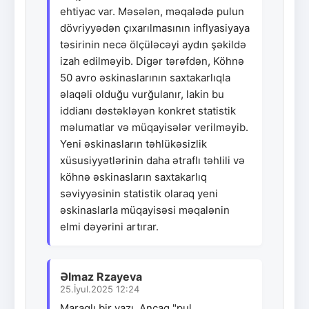
ehtiyac var. Məsələn, məqalədə pulun
dövriyyədən çıxarılmasının inflyasiyaya
təsirinin necə ölçüləcəyi aydın şəkildə
izah edilməyib. Digər tərəfdən, Köhnə
50 avro əskinaslarının saxtakarlıqla
əlaqəli olduğu vurğulanır, lakin bu
iddianı dəstəkləyən konkret statistik
məlumatlar və müqayisələr verilməyib.
Yeni əskinasların təhlükəsizlik
xüsusiyyətlərinin daha ətraflı təhlili və
köhnə əskinasların saxtakarlıq
səviyyəsinin statistik olaraq yeni
əskinaslarla müqayisəsi məqalənin
elmi dəyərini artırar.
Əlmaz Rzayeva
25.İyul.2025 12:24
Maraqlı bir yazı. Ancaq "pul