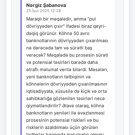
Nərgiz Şabanova
25.İyul.2025 12:28
Maraqlı bir məqalədir, amma "pul
dövriyyədən çıxır" ifadəsi biraz qeyri-
dəqiq görünür. Köhnə 50 avro
banknotlarının dövriyyədən çıxarılması
nə dərəcədə tam və sürətli baş
verəcək? Məqalədə bu prosesin sürəti
və potensial təsirləri barədə daha
ətraflı məlumat verilə bilərdi. Məsələn,
yeni banknotların tətbiqinin və
köhnələrin dövriyyədən çıxarılmasının
iqtisadiyyata, xüsusilə də kiçik və orta
sahibkarlığa gözlənilən təsirləri necə
qiymətləndirilir? Əlavə olaraq, köhnə
banknotların yeniləri ilə əvəzlənməsi
prosesinin potensial riskləri və bu
risklərin azaldılması üçün görülən
tədbirlər haqqında məlumatın olması