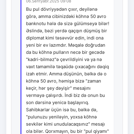
06.Sentyabr.2025 09:08
Bu pul dövriyyədən çıxır, deyilənə
görə, amma cibinizdəki köhnə 50 avro
banknotu hələ də sizə gülümseyə bilər!
Əslində, bəzi yerdə qaçqın düşmüş bir
diplomat kimi təsəvvür edin, indi ona
yeni bir ev lazımdır. Məqalə doğrudan
da bu köhnə pulların necə bir gecədə
"kadri-bilməz"ə çevrildiyini və ya nə
vaxt tamamilə təqaüdə çıxacağını dəqiq
izah etmir. Amma düşünün, bəlkə də o
köhnə 50 avro, həmişə bizə "zaman
keçir, hər şey dəyişir" mesajını
verməyə çalışırdı. İndi biz də onun bu
son dərsinə yenicə başlayırıq.
Sahibkarlar üçün isə bu, bəlkə də,
"pulunuzu yeniləyin, yoxsa köhnə
sevkilər kimi unudulacaqsınız" mesajı
ola bilər. Qorxmayın, bu bir "pul qiyamı"