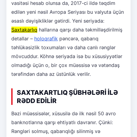
vasitəsi hesab olunsa da, 2017-ci ildə təqdim
edilən yeni nəsil Avropa Seriyası bu valyuta üçün
əsaslı dəyişikliklər gətirdi. Yeni seriyada:
Saxtakarlıq
hallarına qarşı daha təkmilləşdirilmiş
detallar –
holoqrafik
pəncərə, qabarıq
təhlükəsizlik toxumaları və daha canlı rənglər
mövcuddur. Köhnə seriyada isə bu xüsusiyyətlər
olmadığı üçün o, bir çox müəssisə və vətəndaş
tərəfindən daha az üstünlük verilir.
SAXTAKARTLIQ ŞÜBHƏLƏRİ İLƏ
RƏDD EDİLİR
Bəzi müəssisələr, xüsusilə də ilk nəsil 50 avro
banknotlarına qarşı ehtiyatlı davranır. Çünki:
Rəngləri solmuş, qabarıqlığı silinmiş və