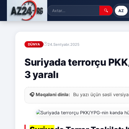
🔍
AZ
24.Sentyabr.2025
DÜNYA
Suriyada terrorçu PKK
3 yaralı
🎧 Məqaləni dinlə:
Bu yazı üçün səsli versiya