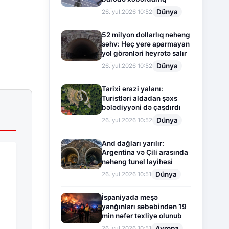
Dünya
26.İyul.2026 10:52
52 milyon dollarlıq nəhəng
səhv: Heç yerə aparmayan
yol görənləri heyrətə salır
Dünya
26.İyul.2026 10:52
Tarixi ərazi yalanı:
Turistləri aldadan şəxs
bələdiyyəni də çaşdırdı
Dünya
26.İyul.2026 10:52
And dağları yarılır:
Argentina və Çili arasında
nəhəng tunel layihəsi
Dünya
26.İyul.2026 10:51
İspaniyada meşə
yanğınları səbəbindən 19
min nəfər təxliyə olunub
Avropa
26.İyul.2026 10:51