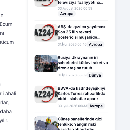
televiziya fəaliyyətinə
fasilə verir
03.Avqust.2026 00:59
Avropa
in
 hücum
ABŞ-da qızılca yayılması:
Son 35 ilin rekord
nı
göstəricisi müşahidə
u hücum
olunur
Avropa
31.İyul.2026 05:46
Rusiya Ukraynanın iri
şəhərlərini kütləvi raket və
dron atəşinə tutub
Dünya
31.İyul.2026 03:09
ı
BBVA-da kadr dəyişikliyi:
li əhali
Karlos Torres rəhbərlikdə
ciddi islahatlar aparır
lar,
Avropa
30.İyul.2026 09:33
ə daha
Günəş panellərində gizli
lır.
təhlükə: Yanğın riski
barədə xəbərdarlıq