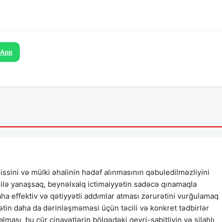
sApp
 hissini və mülki əhalinin hədəf alınmasının qəbuledilməzliyini
a ilə yanaşsaq, beynəlxalq ictimaiyyətin sadəcə qınamaqla
daha effektiv və qətiyyətli addımlar atması zərurətini vurğulamaq
ətin daha da dərinləşməməsi üçün təcili və konkret tədbirlər
lması, bu cür cinayətlərin bölgədəki qeyri-sabitliyin və silahlı