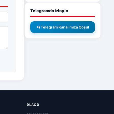
Telegramda izləyin
📲 Telegram Kanalımıza Qoşul
ƏLAQƏ