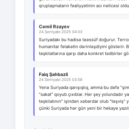
qruplaşmaların fəaliyyətinin acı nəticəsi old
Cəmil Rzayev
24.Sentyabr.2025 04:03
Suriyadakı bu hadisə təəssüf doğurur. Terro
humanitar fəlakətin dərinləşdiyini göstərir. 
təşkilatlarına qarşı daha konkret tədbirlər g
Faiq Şahbazli
24.Sentyabr.2025 03:58
Yenə Suriyada qarışıqlıq, amma bu dəfə "şimal
"sakat" qoyub çıxıblar. Hər şey yolundadır yəq
təşkilatının" işindən xəbərdar olub "təşviş"
çünki Suriyada hər gün yeni bir hekayə yazılır