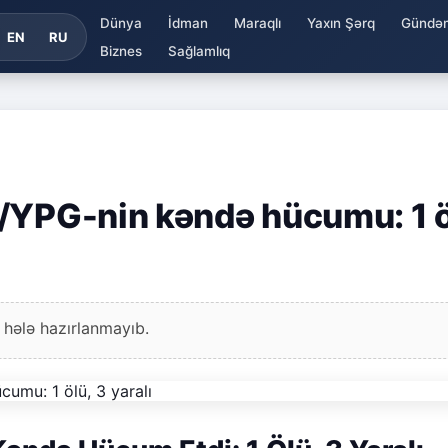
Dünya
İdman
Maraqlı
Yaxın Şərq
Gündə
EN
RU
Biznes
Sağlamlıq
/YPG-nin kəndə hücumu: 1 ö
 hələ hazırlanmayıb.