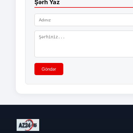
Şərh Yaz
Göndər