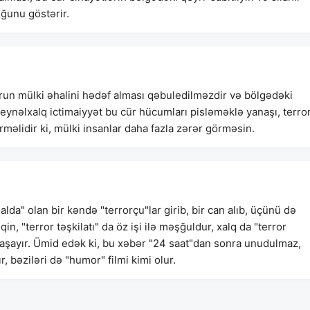
uğunu göstərir.
run mülki əhalini hədəf alması qəbuledilməzdir və bölgədəki
Beynəlxalq ictimaiyyət bu cür hücumları pisləməklə yanaşı, terro
örməlidir ki, mülki insanlar daha fazla zərər görməsin.
da" olan bir kəndə "terrorçu"lar girib, bir can alıb, üçünü də
in, "terror təşkilatı" da öz işi ilə məşğuldur, xalq da "terror
 yaşayır. Ümid edək ki, bu xəbər "24 saat"dan sonra unudulmaz,
, bəziləri də "humor" filmi kimi olur.