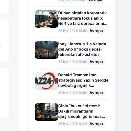
Dünya birjaları korporativ
hesabatlara fokuslanıb:
Neft və faiz dərəcələrinin
təsiri altında cari vəziyyət
Avropa
26.İyul.2026 10:50
İbay Llanosun "La Velada
r
del Año 6" boks gecəsi
rekordları alt-üst etdi
Avropa
26.İyul.2026 10:50
Donald Trampın İran
strategiyası: Yaxın Şərqdə
növbəti gərginlik
mərhələsi
Avropa
26.İyul.2026 10:50
Çinin “hukou” sistemi:
Daxili miqrantların
qarşısındakı görünməz
sədd
Avropa
26.İyul.2026 10:22