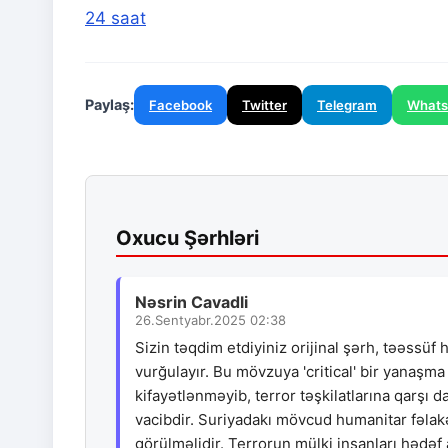
24 saat
Paylaş:
Facebook
Twitter
Telegram
What
Oxucu Şərhləri
Nəsrin Cavadli
26.Sentyabr.2025 02:38
Sizin təqdim etdiyiniz orijinal şərh, təəssüf
vurğulayır. Bu mövzuya 'critical' bir yanaşm
kifayətlənməyib, terror təşkilatlarına qarşı 
vacibdir. Suriyadakı mövcud humanitar fəlak
görülməlidir. Terrorun mülki insanları hədəf a