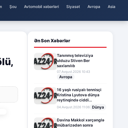
m
Şou
Avtomobil xəbərləri
Siyasət
Avropa
Asia
Ən Son Xəbərlər
Tanınmış televiziya
lü,
ulduzu Stiven Ber
saxlanılıb
07.Avqust.2026 10:43
Avropa
16 yaşlı rusiyalı tennisçi
Kristina Lyutova dünya
reytinqində ciddi
irəliləyişə imza atdı
Dünya
04.Avqust.2026 11:06
Davina Makkol xərçənglə
mübarizədən sonra