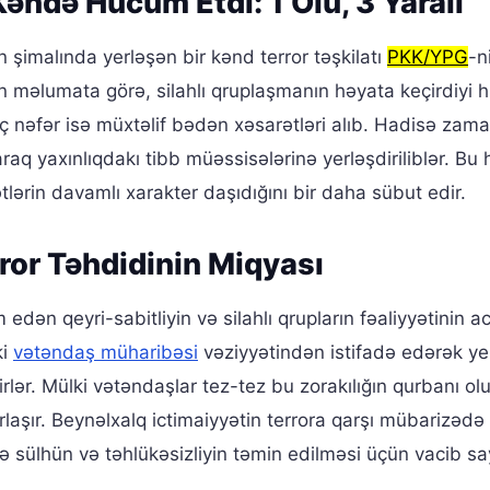
Kəndə Hücum Etdi: 1 Ölü, 3 Yaralı
 şimalında yerləşən bir kənd terror təşkilatı
PKK/YPG
-n
ən məlumata görə, silahlı qruplaşmanın həyata keçirdiyi
ç nəfər isə müxtəlif bədən xəsarətləri alıb. Hadisə zama
laraq yaxınlıqdakı tibb müəssisələrinə yerləşdiriliblər. B
tlərin davamlı xarakter daşıdığını bir daha sübut edir.
ror Təhdidinin Miqyası
 edən qeyri-sabitliyin və silahlı qrupların fəaliyyətinin ac
ki
vətəndaş müharibəsi
vəziyyətindən istifadə edərək yer
r. Mülki vətəndaşlar tez-tez bu zorakılığın qurbanı olur
ırlaşır. Beynəlxalq ictimaiyyətin terrora qarşı mübarizəd
ə sülhün və təhlükəsizliyin təmin edilməsi üçün vacib sayı