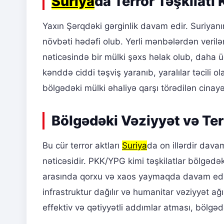
Suriya
da Terror Təşkilatı 
Yaxın Şərqdəki gərginlik davam edir. Suriyanın
növbəti hədəfi olub. Yerli mənbələrdən veril
nəticəsində bir mülki şəxs həlak olub, daha ü
kənddə ciddi təşviş yaranıb, yaralılar təcili o
bölgədəki mülki əhaliyə qarşı törədilən cinayə
Bölgədəki Vəziyyət və Ter
Bu cür terror aktları
Suriya
da on illərdir davam
nəticəsidir. PKK/YPG kimi təşkilatlar bölgədə
arasında qorxu və xaos yaymaqda davam edirlə
infrastruktur dağılır və humanitar vəziyyət ağ
effektiv və qətiyyətli addımlar atması, bölgəd