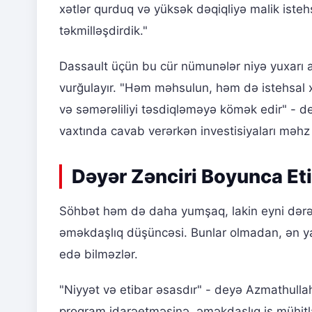
xətlər qurduq və yüksək dəqiqliyə malik isteh
təkmilləşdirdik."
Dassault üçün bu cür nümunələr niyə yuxarı a
vurğulayır. "Həm məhsulun, həm də istehsal xə
və səmərəliliyi təsdiqləməyə kömək edir" - d
vaxtında cavab verərkən investisiyaları məhz 
Dəyər Zənciri Boyunca Et
Söhbət həm də daha yumşaq, lakin eyni dərəcə
əməkdaşlıq düşüncəsi. Bunlar olmadan, ən ya
edə bilməzlər.
"Niyyət və etibar əsasdır" - deyə Azmathulla
proqram idarəetməsinə, əməkdaşlıq iş mühitl