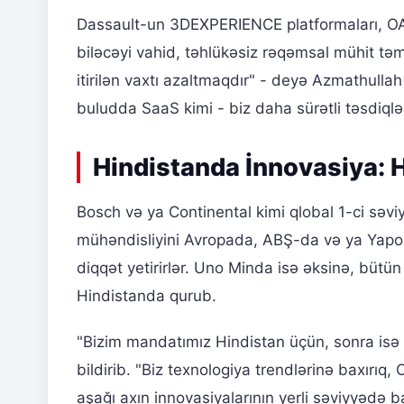
Dassault-un 3DEXPERIENCE platformaları, OAİ,
biləcəyi vahid, təhlükəsiz rəqəmsal mühit tə
itirilən vaxtı azaltmaqdır" - deyə Azmathullah 
buludda SaaS kimi - biz daha sürətli təsdiqlə
Hindistanda İnnovasiya: 
Bosch və ya Continental kimi qlobal 1-ci səvi
mühəndisliyini Avropada, ABŞ-da və ya Yapon
diqqət yetirirlər. Uno Minda isə əksinə, bütü
Hindistanda qurub.
"Bizim mandatımız Hindistan üçün, sonra isə
bildirib. "Biz texnologiya trendlərinə baxırıq,
aşağı axın innovasiyalarının yerli səviyyədə 