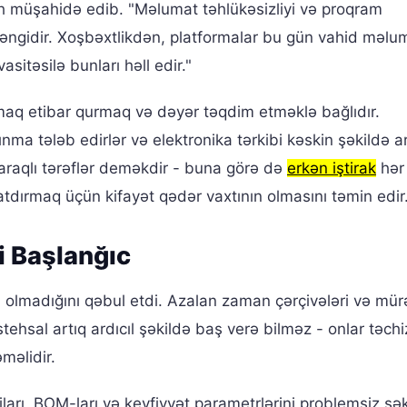
ah müşahidə edib. "Məlumat təhlükəsizliyi və proqram
 ləngidir. Xoşbəxtlikdən, platformalar bu gün vahid məlu
sitəsilə bunları həll edir."
aq etibar qurmaq və dəyər təqdim etməklə bağlıdır.
ınma tələb edirlər və elektronika tərkibi kəskin şəkildə ar
araqlı tərəflər deməkdir - buna görə də
erkən iştirak
hər
tdırmaq üçün kifayət qədər vaxtının olmasını təmin edir.
i Başlanğıc
im olmadığını qəbul etdi. Azalan zaman çərçivələri və mü
stehsal artıq ardıcıl şəkildə baş verə bilməz - onlar təchi
məlidir.
jları, BOM-ları və keyfiyyət parametrlərini problemsiz şə