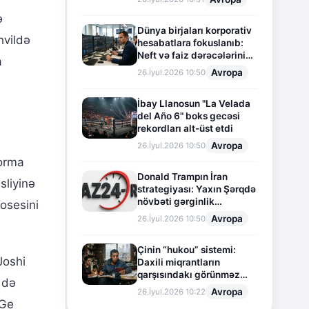
ə
Dünya birjaları korporativ
hvildə
hesabatlara fokuslanıb:
Neft və faiz dərəcələrinin
a
təsiri altında cari vəziyyət
Avropa
26.İyul.2026 10:50
İbay Llanosun "La Velada
del Año 6" boks gecəsi
rekordları alt-üst etdi
Avropa
26.İyul.2026 10:50
forma
Donald Trampın İran
sliyinə
strategiyası: Yaxın Şərqdə
növbəti gərginlik
osesini
mərhələsi
Avropa
26.İyul.2026 10:50
Çinin “hukou” sistemi:
Joshi
Daxili miqrantların
qarşısındakı görünməz
m də
sədd
Avropa
26.İyul.2026 10:22
-Ge