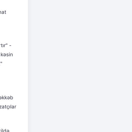
mat
tır" -
 kəsin
"
rəkkəb
zatçılar
kildə