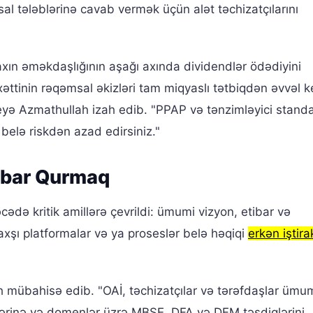
sal tələblərinə cavab vermək üçün alət təchizatçılarını
xın əməkdaşlığının aşağı axında dividendlər ödədiyini
ttinin rəqəmsal əkizləri tam miqyaslı tətbiqdən əvvəl ke
eyə Azmathullah izah edib. "PPAP və tənzimləyici standa
belə riskdən azad edirsiniz."
ibar Qurmaq
də kritik amillərə çevrildi: ümumi vizyon, etibar və
xşı platformalar və ya proseslər belə həqiqi
erkən iştira
h mübahisə edib. "OAİ, təchizatçılar və tərəfdaşlar ümu
ərinə və domenlər üzrə MBSE, DFA və DFM təsdiqlərini