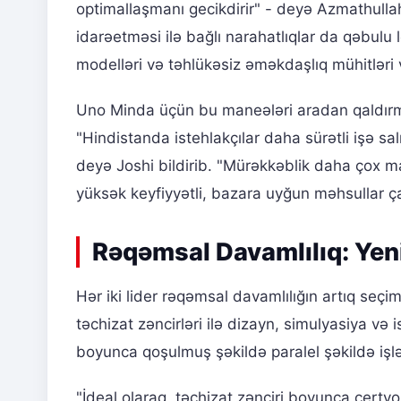
optimallaşmanı gecikdirir" - deyə Azmathull
idarəetməsi ilə bağlı narahatlıqlar da qəbulu
modelləri və təhlükəsiz əməkdaşlıq mühitləri va
Uno Minda üçün bu maneələri aradan qaldırm
"Hindistanda istehlakçılar daha sürətli işə sal
deyə Joshi bildirib. "Mürəkkəblik daha çox m
yüksək keyfiyyətli, bazara uyğun məhsullar ça
Rəqəmsal Davamlılıq: Yen
Hər iki lider rəqəmsal davamlılığın artıq seç
təchizat zəncirləri ilə dizayn, simulyasiya və i
boyunca qoşulmuş şəkildə paralel şəkildə işlə
"İdeal olaraq, təchizat zənciri boyunca çertyo