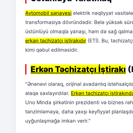
Avtomobil sənayesi
elektrik nəqliyyat vasitələ
transformasiya dövründədir. Belə yüksək sürə
üstünlüyü olmaqla yanaşı, həm də sağ qalmaq 
erkən təchizatçı iştirakıdır
(ETİ). Bu, təchizatç
kimi qəbul edilməsidir.
Erkən Təchizatçı İştirakı
(
"Ənənəvi olaraq, orijinal avadanlıq istehsalçı
əlaqə saxlayırdılar.
Erkən təchizatçı iştirakınd
Uno Minda şirkətinin prezidenti və biznes rəhbə
tənzimləməyə, daha yaxşı keyfiyyət planlaşdı
uyğunlaşmağa imkan verir."