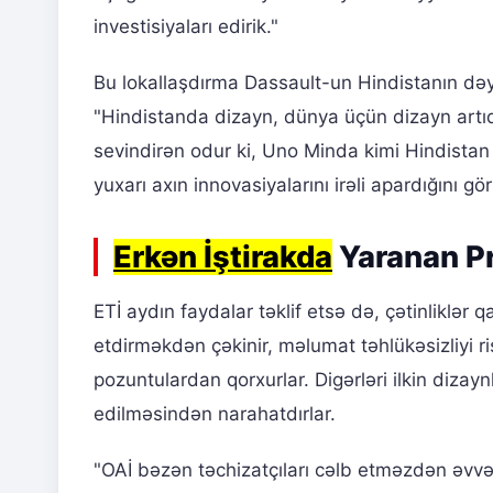
investisiyaları edirik."
Bu lokallaşdırma Dassault-un Hindistanın də
"Hindistanda dizayn, dünya üçün dizayn artıq 
sevindirən odur ki, Uno Minda kimi Hindistan 
yuxarı axın innovasiyalarını irəli apardığını gö
Erkən İştirakda
Yaranan Pr
ETİ aydın faydalar təklif etsə də, çətinliklər 
etdirməkdən çəkinir, məlumat təhlükəsizliyi r
pozuntulardan qorxurlar. Digərləri ilkin diz
edilməsindən narahatdırlar.
"OAİ bəzən təchizatçıları cəlb etməzdən əvvəl 