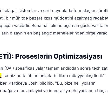
ri, əlaqəli sistemlər və sərt qaydalarla formalaşan sürətli
tli bir mühitdə bazara çıxış müddətini azaltmaq rəqabə
üçün vacibdir. Buna nail olmaq üçün ən güclü vasitələr
ıların dizaynın ən başlanğıc mərhələlərindən birgə yaradı
ETİ): Proseslərin Optimizasiyası
ları (OAİ) spesifikasiyalar tamamlandıqdan sonra təchizatç
a
isə biz bu tələbləri onlarla birlikdə müəyyənləşdiririk" 
ri Kartikeya Joshi bildirib. "Bu, bizə həll yollarını
rmağa və tənzimləyici və inteqrasiya ehtiyaclarına başl