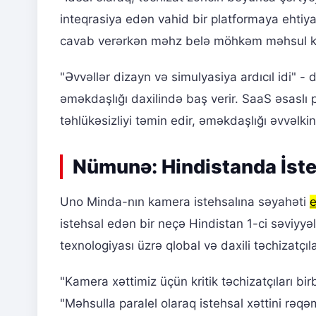
inteqrasiya edən vahid bir platformaya ehtiyac
cavab verərkən məhz belə möhkəm məhsul keyf
"Əvvəllər dizayn və simulyasiya ardıcıl idi" -
əməkdaşlığı daxilində baş verir. SaaS əsaslı 
təhlükəsizliyi təmin edir, əməkdaşlığı əvvəlki
Nümunə: Hindistanda İst
Uno Minda-nın kamera istehsalına səyahəti
e
istehsal edən bir neçə Hindistan 1-ci səviyyəli 
texnologiyası üzrə qlobal və daxili təchizatçıla
"Kamera xəttimiz üçün kritik təchizatçıları bi
"Məhsulla paralel olaraq istehsal xəttini rəqəm