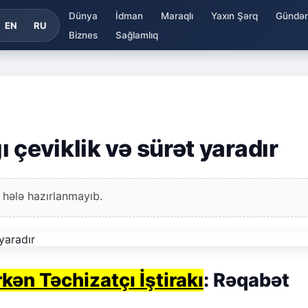
Dünya
İdman
Maraqlı
Yaxın Şərq
Gündə
EN
RU
Biznes
Sağlamlıq
 çeviklik və sürət yaradır
 hələ hazırlanmayıb.
rkən Təchizatçı İştirakı
: Rəqabət