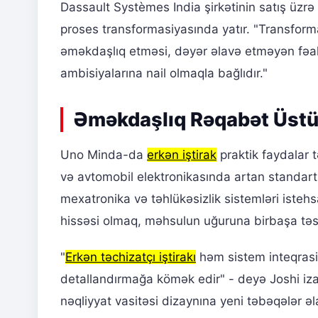
Dassault Systèmes India şirkətinin satış ü
proses transformasiyasında yatır. "Transforma
əməkdaşlıq etməsi, dəyər əlavə etməyən fəal
ambisiyalarına nail olmaqla bağlıdır."
Əməkdaşlıq Rəqabət Üstü
Uno Minda-da
erkən iştirak
praktik faydalar t
və avtomobil elektronikasında artan standar
mexatronika və təhlükəsizlik sistemləri istehsa
hissəsi olmaq, məhsulun uğuruna birbaşa təsir
"
Erkən təchizatçı iştirakı
həm sistem inteqrasiy
detallandırmağa kömək edir" - deyə Joshi izah
nəqliyyat vasitəsi dizaynına yeni təbəqələr əl