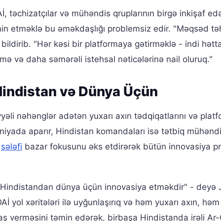
 təchizatçılar və mühəndis qruplarının birgə inkişaf ed
min etməklə bu əməkdaşlığı problemsiz edir. "Məqsəd tə
bildirib. "Hər kəsi bir platformaya gətirməklə - indi hətt
mə və daha səmərəli istehsal nəticələrinə nail oluruq."
Hindistan və Dünya Üçün
yyəli nəhənglər adətən yuxarı axın tədqiqatlarını və plat
iyada aparır, Hindistan komandaları isə tətbiq mühəndi
n
sələfi
bazar fokusunu əks etdirərək bütün innovasiya pr
 Hindistandan dünya üçün innovasiya etməkdir" - deyə 
 OAİ yol xəritələri ilə uyğunlaşırıq və həm yuxarı axın, hə
baş verməsini təmin edərək, birbaşa Hindistanda irəli Ar