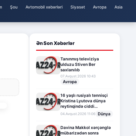
m
Şou
Avtomobil xəbərləri
Siyasət
Avropa
Asia
Ən Son Xəbərlər
Tanınmış televiziya
ulduzu Stiven Ber
saxlanılıb
07.Avqust.2026 10:43
Avropa
16 yaşlı rusiyalı tennisçi
Kristina Lyutova dünya
reytinqində ciddi
irəliləyişə imza atdı
Dünya
04.Avqust.2026 11:06
Davina Makkol xərçənglə
mübarizədən sonra