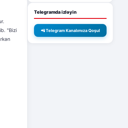
Telegramda izləyin
r.
b. "Bizi
📲 Telegram Kanalımıza Qoşul
ərkən