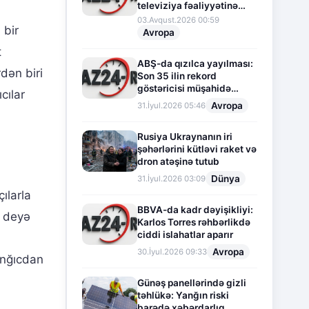
televiziya fəaliyyətinə
fasilə verir
03.Avqust.2026 00:59
 bir
Avropa
t
ABŞ-da qızılca yayılması:
dən biri
Son 35 ilin rekord
göstəricisi müşahidə
cılar
olunur
Avropa
31.İyul.2026 05:46
Rusiya Ukraynanın iri
şəhərlərini kütləvi raket və
dron atəşinə tutub
Dünya
31.İyul.2026 03:09
ılarla
BBVA-da kadr dəyişikliyi:
- deyə
Karlos Torres rəhbərlikdə
ciddi islahatlar aparır
Avropa
30.İyul.2026 09:33
anğıcdan
Günəş panellərində gizli
təhlükə: Yanğın riski
barədə xəbərdarlıq