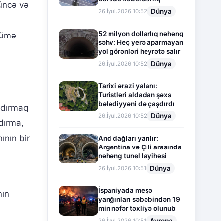
üncə və
Dünya
26.İyul.2026 10:52
52 milyon dollarlıq nəhəng
yümə
səhv: Heç yerə aparmayan
yol görənləri heyrətə salır
Dünya
26.İyul.2026 10:52
Tarixi ərazi yalanı:
Turistləri aldadan şəxs
bələdiyyəni də çaşdırdı
aşdırmaq
Dünya
26.İyul.2026 10:52
dırma,
ının bir
And dağları yarılır:
Argentina və Çili arasında
nəhəng tunel layihəsi
Dünya
26.İyul.2026 10:51
İspaniyada meşə
nın
yanğınları səbəbindən 19
min nəfər təxliyə olunub
Avropa
26.İyul.2026 10:51