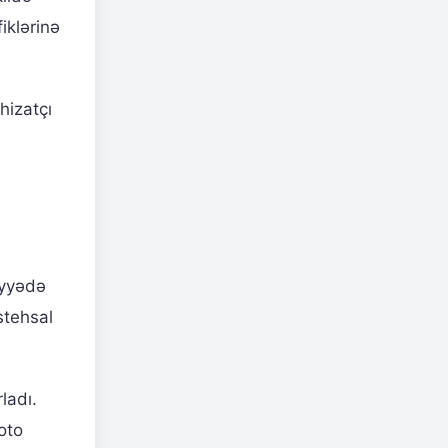
iklərinə
hizatçı
iyyədə
istehsal
ladı.
oto