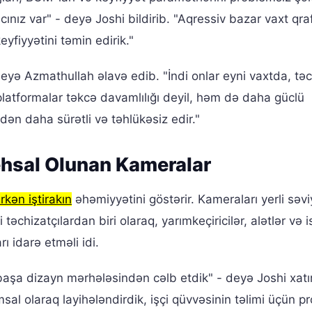
ınız var" - deyə Joshi bildirib. "Aqressiv bazar vaxt qraf
iyyətini təmin edirik."
 deyə Azmathullah əlavə edib. "İndi onlar eyni vaxtda, təc
platformalar təkcə davamlılığı deyil, həm də daha güclü
ndən daha sürətli və təhlükəsiz edir."
ehsal Olunan Kameralar
rkən iştirakın
əhəmiyyətini göstərir. Kameraları yerli səv
təchizatçılardan biri olaraq, yarımkeçiricilər, alətlər və 
rı idarə etməli idi.
rbaşa dizayn mərhələsindən cəlb etdik" - deyə Joshi xatır
sal olaraq layihələndirdik, işçi qüvvəsinin təlimi üçün pr