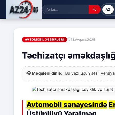
🔍
AZ
31.Avqust.2025
AVTOMOBIL XƏBƏRLƏRI
Təchizatçı əməkdaşlığı
🎧 Məqaləni dinlə:
Bu yazı üçün səsli versiya
Avtomobil sənayesində
E
Üstünlüyü Yaratmaq