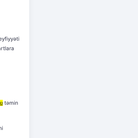
yfiyyəti
rtlara
kı
təmin
mi