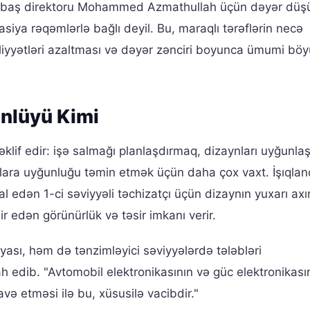
zrə baş direktoru Mohammed Azmathullah üçün dəyər düş
siya rəqəmlərlə bağlı deyil. Bu, maraqlı tərəflərin necə
iyyətləri azaltması və dəyər zənciri boyunca ümumi bö
nlüyü Kimi
əklif edir: işə salmağı planlaşdırmaq, dizaynları uyğunl
tlara uyğunluğu təmin etmək üçün daha çox vaxt. İşıqlan
l edən 1-ci səviyyəli təchizatçı üçün dizaynın yuxarı axın
 edən görünürlük və təsir imkanı verir.
ası, həm də tənzimləyici səviyyələrdə tələbləri
 edib. "Avtomobil elektronikasının və güc elektronikası
avə etməsi ilə bu, xüsusilə vacibdir."