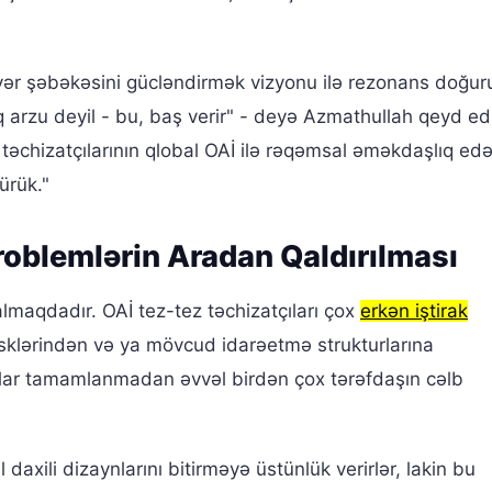
yər şəbəkəsini gücləndirmək vizyonu ilə rezonans doğuru
arzu deyil - bu, baş verir" - deyə Azmathullah qeyd edi
təchizatçılarının qlobal OAİ ilə rəqəmsal əməkdaşlıq ed
rürük."
oblemlərin Aradan Qaldırılması
qalmaqdadır. OAİ tez-tez təchizatçıları çox
erkən iştirak
isklərindən və ya mövcud idarəetmə strukturlarına
aynlar tamamlanmadan əvvəl birdən çox tərəfdaşın cəlb
daxili dizaynlarını bitirməyə üstünlük verirlər, lakin bu