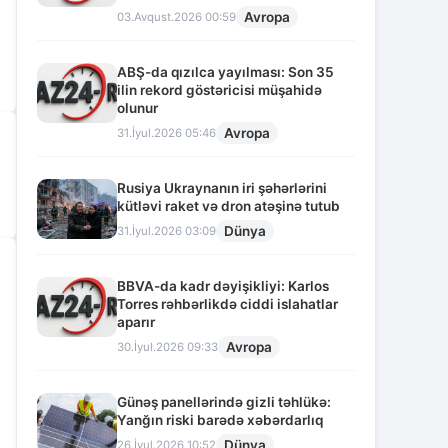
Avropa
03.Avqust.2026 00:59
ABŞ-da qızılca yayılması: Son 35
ilin rekord göstəricisi müşahidə
olunur
Avropa
31.İyul.2026 05:46
Rusiya Ukraynanın iri şəhərlərini
kütləvi raket və dron atəşinə tutub
Dünya
31.İyul.2026 03:09
BBVA-da kadr dəyişikliyi: Karlos
Torres rəhbərlikdə ciddi islahatlar
aparır
Avropa
30.İyul.2026 09:33
Günəş panellərində gizli təhlükə:
Yanğın riski barədə xəbərdarlıq
Dünya
26.İyul.2026 10:52