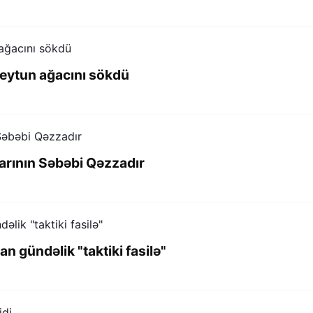
 zeytun ağacını sökdü
rlarının Səbəbi Qəzzadır
n gündəlik "taktiki fasilə"