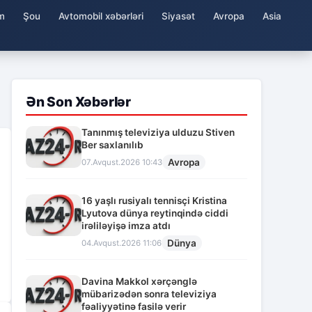
m
Şou
Avtomobil xəbərləri
Siyasət
Avropa
Asia
Ən Son Xəbərlər
Tanınmış televiziya ulduzu Stiven
Ber saxlanılıb
Avropa
07.Avqust.2026 10:43
16 yaşlı rusiyalı tennisçi Kristina
Lyutova dünya reytinqində ciddi
irəliləyişə imza atdı
Dünya
04.Avqust.2026 11:06
Davina Makkol xərçənglə
mübarizədən sonra televiziya
fəaliyyətinə fasilə verir