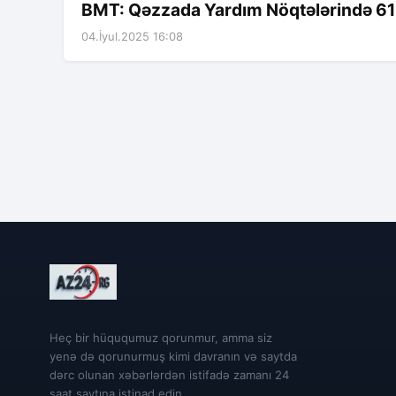
BMT: Qəzzada Yardım Nöqtələrində 613
04.İyul.2025 16:08
Heç bir hüququmuz qorunmur, amma siz
yenə də qorunurmuş kimi davranın və saytda
dərc olunan xəbərlərdən istifadə zamanı 24
saat saytına istinad edin.