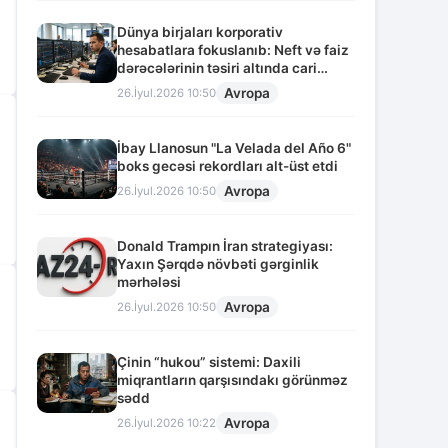
Dünya birjaları korporativ
hesabatlara fokuslanıb: Neft və faiz
dərəcələrinin təsiri altında cari
vəziyyət
Avropa
26.İyul.2026 10:50
İbay Llanosun "La Velada del Año 6"
boks gecəsi rekordları alt-üst etdi
Avropa
26.İyul.2026 10:50
Donald Trampın İran strategiyası:
Yaxın Şərqdə növbəti gərginlik
mərhələsi
Avropa
26.İyul.2026 10:50
Çinin “hukou” sistemi: Daxili
miqrantların qarşısındakı görünməz
sədd
Avropa
26.İyul.2026 10:22