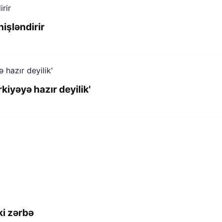
işləndirir
kiyəyə hazır deyilik'
ki zərbə