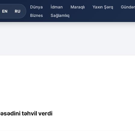
Dünya
İdman
Maraqlı
Yaxın Şərq
Gündə
EN
RU
Biznes
Sağlamlıq
sədini təhvil verdi