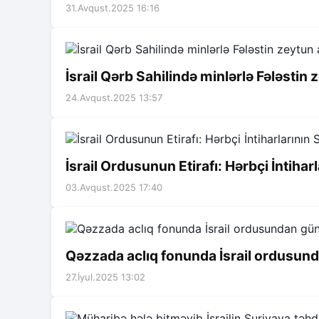
31.Avqust.2025 16:16
İsrail Qərb Sahilində minlərlə Fələstin
24.Avqust.2025 13:57
İsrail Ordusunun Etirafı: Hərbçi İntiha
03.Avqust.2025 17:40
Qəzzada aclıq fonunda İsrail ordusunda
27.İyul.2025 13:02