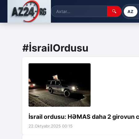
🔍
AZ
#İsrailOrdusu
İsrail ordusu: HƏMAS daha 2 girovun cə
22.Oktyabr.2025 00:15