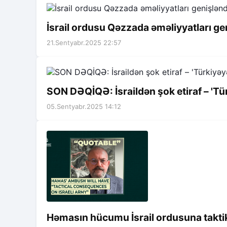
İsrail ordusu Qəzzada əməliyyatları gen
21.Sentyabr.2025 22:57
SON DƏQİQƏ: İsraildən şok etiraf – 'Tür
05.Sentyabr.2025 14:12
Həmasın hücumu İsrail ordusuna takti