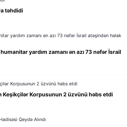
a təhdidi
humanitar yardım zamanı ən azı 73 nəfər İsrail
an Keşikçilər Korpusunun 2 üzvünü həbs etdi