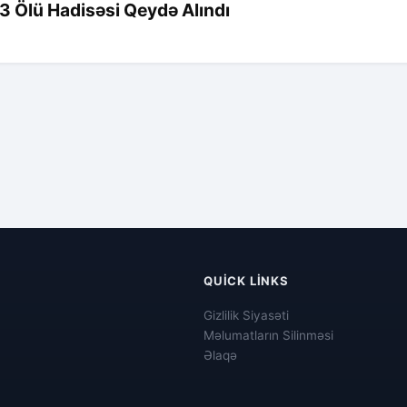
 Ölü Hadisəsi Qeydə Alındı
QUICK LINKS
Gizlilik Siyasəti
Məlumatların Silinməsi
Əlaqə