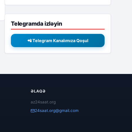
Telegramda izləyin
📲 Telegram Kanalımıza Qoşul
ƏLAQƏ
az24saat.org
24saat.org@gmail.com