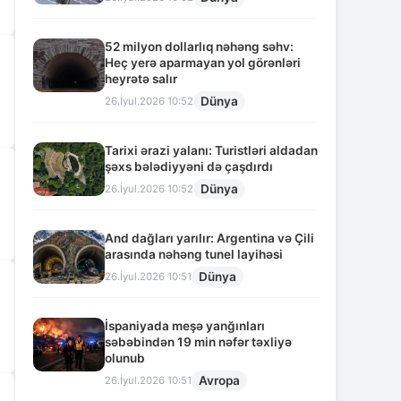
52 milyon dollarlıq nəhəng səhv:
Heç yerə aparmayan yol görənləri
heyrətə salır
Dünya
26.İyul.2026 10:52
Tarixi ərazi yalanı: Turistləri aldadan
şəxs bələdiyyəni də çaşdırdı
Dünya
26.İyul.2026 10:52
And dağları yarılır: Argentina və Çili
arasında nəhəng tunel layihəsi
Dünya
26.İyul.2026 10:51
İspaniyada meşə yanğınları
səbəbindən 19 min nəfər təxliyə
olunub
Avropa
26.İyul.2026 10:51