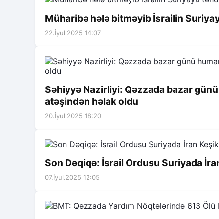
Müharibə hələ bitməyib İsrailin Suriyay
22.İyul.2025 14:07
Səhiyyə Nazirliyi: Qəzzada bazar günü 
atəşindən həlak oldu
20.İyul.2025 18:20
Son Dəqiqə: İsrail Ordusu Suriyada İr
07.İyul.2025 12:05