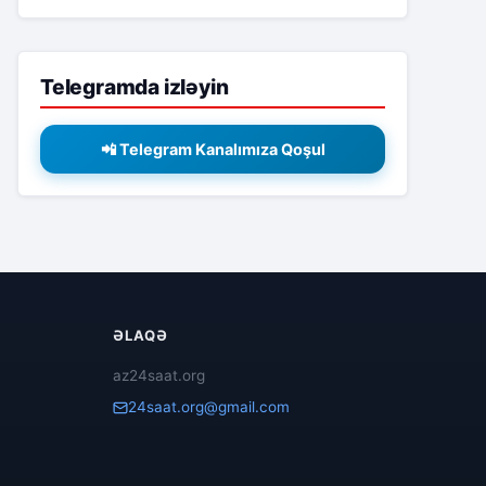
Telegramda izləyin
📲 Telegram Kanalımıza Qoşul
ƏLAQƏ
az24saat.org
24saat.org@gmail.com