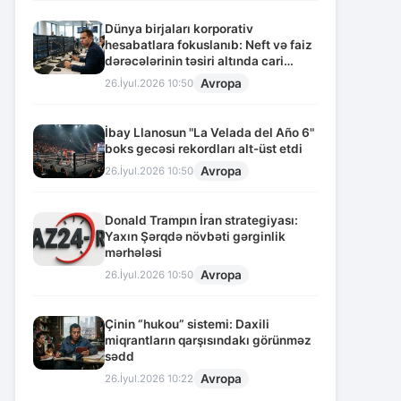
Dünya birjaları korporativ
hesabatlara fokuslanıb: Neft və faiz
dərəcələrinin təsiri altında cari
vəziyyət
Avropa
26.İyul.2026 10:50
İbay Llanosun "La Velada del Año 6"
boks gecəsi rekordları alt-üst etdi
Avropa
26.İyul.2026 10:50
Donald Trampın İran strategiyası:
Yaxın Şərqdə növbəti gərginlik
mərhələsi
Avropa
26.İyul.2026 10:50
Çinin “hukou” sistemi: Daxili
miqrantların qarşısındakı görünməz
sədd
Avropa
26.İyul.2026 10:22