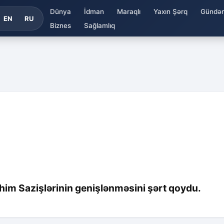
Dünya
İdman
Maraqlı
Yaxın Şərq
Gündə
EN
RU
Biznes
Sağlamlıq
him Sazişlərinin genişlənməsini şərt qoydu.