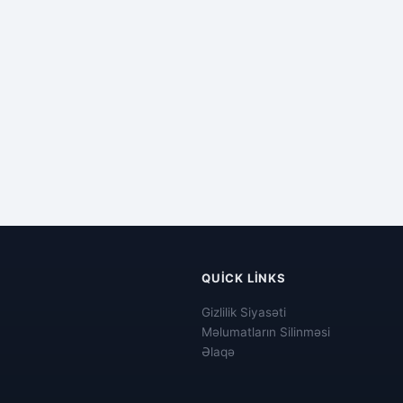
QUICK LINKS
Gizlilik Siyasəti
Məlumatların Silinməsi
Əlaqə