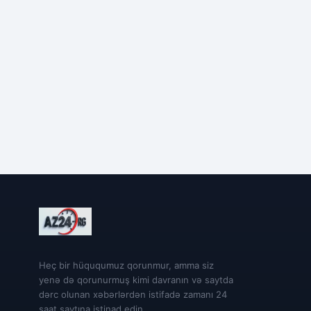
Heç bir hüququmuz qorunmur, amma siz
yenə də qorunurmuş kimi davranın və saytda
dərc olunan xəbərlərdən istifadə zamanı 24
saat saytına istinad edin.