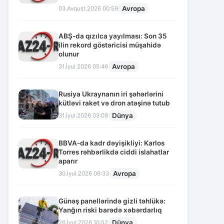
Avropa
03.Avqust.2026 00:59
ABŞ-da qızılca yayılması: Son 35
ilin rekord göstəricisi müşahidə
olunur
Avropa
31.İyul.2026 05:46
Rusiya Ukraynanın iri şəhərlərini
kütləvi raket və dron atəşinə tutub
Dünya
31.İyul.2026 03:09
BBVA-da kadr dəyişikliyi: Karlos
Torres rəhbərlikdə ciddi islahatlar
aparır
Avropa
30.İyul.2026 09:33
Günəş panellərində gizli təhlükə:
Yanğın riski barədə xəbərdarlıq
Dünya
26.İyul.2026 10:52