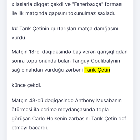
xilaslarla diqqət çəkdi və "Fənərbaxça" forması
ilə ilk matçında qapısını toxunulmaz saxladı.
## Tarık Çetinin qurtarışları matça damğasını
vurdu
Matçın 18-ci dəqiqəsində baş verən qarışıqlıqdan
sonra topu önündə bulan Tanguy Coulibalynin
sağ cinahdan vurduğu zərbəni
Tarık Çetin
küncə çəkdi.
Matçın 43-cü dəqiqəsində Anthony Musabanın
ötürməsi ilə cərimə meydançasında topla
görüşən Carlo Holsenin zərbəsini Tarık Çetin dəf
etməyi bacardı.