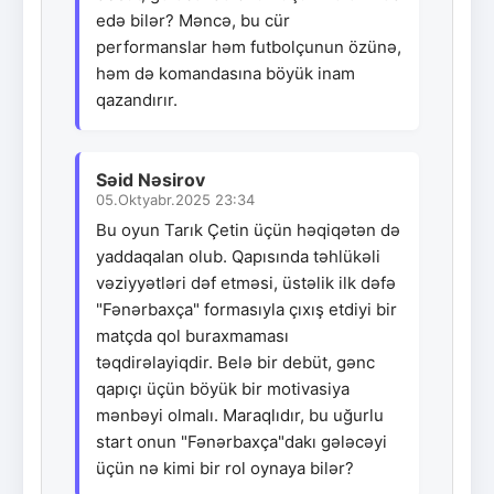
edə bilər? Məncə, bu cür
performanslar həm futbolçunun özünə,
həm də komandasına böyük inam
qazandırır.
Səid Nəsirov
05.Oktyabr.2025 23:34
Bu oyun Tarık Çetin üçün həqiqətən də
yaddaqalan olub. Qapısında təhlükəli
vəziyyətləri dəf etməsi, üstəlik ilk dəfə
"Fənərbaxça" formasıyla çıxış etdiyi bir
matçda qol buraxmaması
təqdirəlayiqdir. Belə bir debüt, gənc
qapıçı üçün böyük bir motivasiya
mənbəyi olmalı. Maraqlıdır, bu uğurlu
start onun "Fənərbaxça"dakı gələcəyi
üçün nə kimi bir rol oynaya bilər?