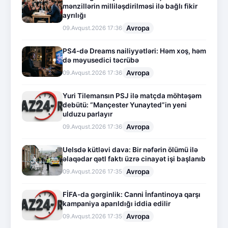
mənzillərin milliləşdirilməsi ilə bağlı fikir
ayrılığı
Avropa
09.Avqust.2026 17:36
PS4-də Dreams nailiyyətləri: Həm xoş, həm
də məyusedici təcrübə
Avropa
09.Avqust.2026 17:36
Yuri Tilemansın PSJ ilə matçda möhtəşəm
debütü: “Mançester Yunayted”in yeni
ulduzu parlayır
Avropa
09.Avqust.2026 17:36
Uelsdə kütləvi dava: Bir nəfərin ölümü ilə
əlaqədar qətl faktı üzrə cinayət işi başlanıb
Avropa
09.Avqust.2026 17:35
FİFA-da gərginlik: Canni İnfantinoya qarşı
kampaniya aparıldığı iddia edilir
Avropa
09.Avqust.2026 17:35