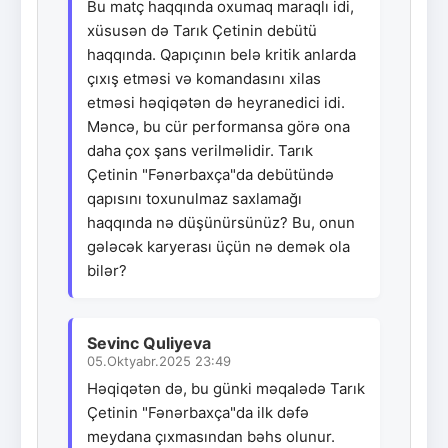
Bu matç haqqında oxumaq maraqlı idi,
xüsusən də Tarık Çetinin debütü
haqqında. Qapıçının belə kritik anlarda
çıxış etməsi və komandasını xilas
etməsi həqiqətən də heyranedici idi.
Məncə, bu cür performansa görə ona
daha çox şans verilməlidir. Tarık
Çetinin "Fənərbaxça"da debütündə
qapısını toxunulmaz saxlamağı
haqqında nə düşünürsünüz? Bu, onun
gələcək karyerası üçün nə demək ola
bilər?
Sevinc Quliyeva
05.Oktyabr.2025 23:49
Həqiqətən də, bu günki məqalədə Tarık
Çetinin "Fənərbaxça"da ilk dəfə
meydana çıxmasından bəhs olunur.