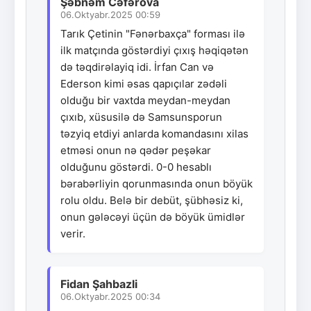
Şəbnəm Cəfərova
06.Oktyabr.2025 00:59
Tarık Çetinin "Fənərbaxça" forması ilə
ilk matçında göstərdiyi çıxış həqiqətən
də təqdirəlayiq idi. İrfan Can və
Ederson kimi əsas qapıçılar zədəli
olduğu bir vaxtda meydan-meydan
çıxıb, xüsusilə də Samsunsporun
təzyiq etdiyi anlarda komandasını xilas
etməsi onun nə qədər peşəkar
olduğunu göstərdi. 0-0 hesablı
bərabərliyin qorunmasında onun böyük
rolu oldu. Belə bir debüt, şübhəsiz ki,
onun gələcəyi üçün də böyük ümidlər
verir.
Fidan Şahbazli
06.Oktyabr.2025 00:34