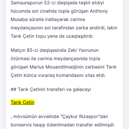
Samsunsporun 52-ci dəqiqədə təşkil etdiyi
hücumda sol cinahda topla görüşən Anthony
Musaba sürətlə irəliləyərək cərimə
meydançasının sol tərəfindən zərbə endirdi, lakin
Tarık Çetin topu yenə də uzaqlaşdırdı.
Matçın 85-ci dəqiqəsində Zeki Yavrunun
ötürməsi ilə cərimə meydançasında topla
görüşən Marius Mouandilmadjinin zərbəsini Tarık
Çetin küncə vuraraq komandasını xilas etdi.
## Tarık Çetinin transferi və gələcəyi
Tarık Çetin
, mövsümün əvvəlində "Çaykur Rizəspor"dan
bonservis haqqı ödənilmədən transfer edilmişdi.