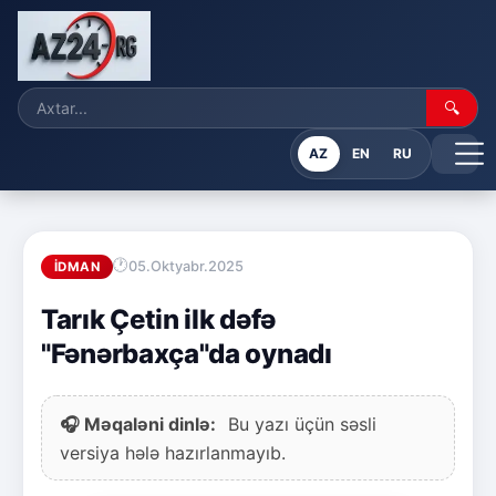
🔍
AZ
EN
RU
05.Oktyabr.2025
İDMAN
Tarık Çetin ilk dəfə
"Fənərbaxça"da oynadı
🎧 Məqaləni dinlə:
Bu yazı üçün səsli
versiya hələ hazırlanmayıb.