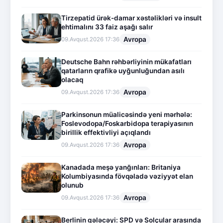
Tirzepatid ürək-damar xəstəlikləri və insult
ehtimalını 33 faiz aşağı salır
Avropa
09.Avqust.2026 17:36
Deutsche Bahn rəhbərliyinin mükafatları
qatarların qrafikə uyğunluğundan asılı
olacaq
Avropa
09.Avqust.2026 17:36
Parkinsonun müalicəsində yeni mərhələ:
Foslevodopa/Foskarbidopa terapiyasının
birillik effektivliyi açıqlandı
Avropa
09.Avqust.2026 17:36
Kanadada meşə yanğınları: Britaniya
Kolumbiyasında fövqəladə vəziyyət elan
olunub
Avropa
09.Avqust.2026 17:36
Berlinin gələcəyi: SPD və Solçular arasında