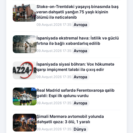
Stoke-on-Trentdəki yaşayış binasında baş
verən dəhşətli yanğın 75 yaşlı kişinin
ölümü ilə nəticələnib
Avropa
09.Avqust.2026 17:35
İspaniyada ekstremal hava: İstilik və güclü
fırtına ilə bağlı xəbərdarlıq edilib
Avropa
09.Avqust.2026 17:35
İspaniyada siyasi böhran: Vox hökumətə
qarşı impiçment tələbi ilə çıxış edir
Avropa
09.Avqust.2026 17:35
Real Madrid səfərdə Ferentsvaroşa qalib
gəldi: Espi ilk qolunu vurdu
Avropa
09.Avqust.2026 17:35
Şimali Mərmərə avtomobil yolunda
dəhşətli qəza: 3 ölü, 1 yaralı
Dünya
09.Avqust.2026 17:35