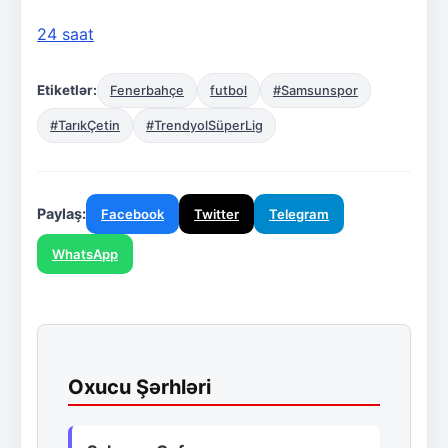
24 saat
Etiketlər:
Fenerbahçe
futbol
#Samsunspor
#TarıkÇetin
#TrendyolSüperLig
Paylaş:
Facebook
Twitter
Telegram
WhatsApp
Oxucu Şərhləri