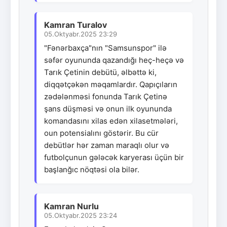
Kamran Turalov
05.Oktyabr.2025 23:29
"Fənərbaxça"nın "Samsunspor" ilə
səfər oyununda qazandığı heç-heçə və
Tarık Çetinin debütü, əlbəttə ki,
diqqətçəkən məqamlardır. Qapıçıların
zədələnməsi fonunda Tarık Çetinə
şans düşməsi və onun ilk oyununda
komandasını xilas edən xilasetmələri,
oun potensialını göstərir. Bu cür
debütlər hər zaman maraqlı olur və
futbolçunun gələcək karyerası üçün bir
başlanğıc nöqtəsi ola bilər.
Kamran Nurlu
05.Oktyabr.2025 23:24