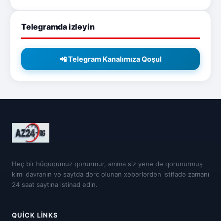
Telegramda izləyin
📲 Telegram Kanalımıza Qoşul
Heç bir hüququmuz qorunmur, amma siz yenə də qorunurmuş
kimi davranın və saytda dərc olunan xəbərlərdən istifadə zamanı
24 saat saytına istinad edin.
QUICK LINKS