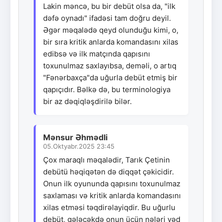
Lakin məncə, bu bir debüt olsa da, "ilk
dəfə oynadı" ifadəsi tam doğru deyil.
Əgər məqalədə qeyd olunduğu kimi, o,
bir sıra kritik anlarda komandasını xilas
edibsə və ilk matçında qapısını
toxunulmaz saxlayıbsa, deməli, o artıq
"Fənərbaxça"da uğurla debüt etmiş bir
qapıçıdır. Bəlkə də, bu terminologiya
bir az dəqiqləşdirilə bilər.
Mənsur Əhmədli
05.Oktyabr.2025 23:45
Çox maraqlı məqalədir, Tarık Çetinin
debütü həqiqətən də diqqət çəkicidir.
Onun ilk oyununda qapısını toxunulmaz
saxlaması və kritik anlarda komandasını
xilas etməsi təqdirəlayiqdir. Bu uğurlu
debüt, gələcəkdə onun üçün nələri vəd