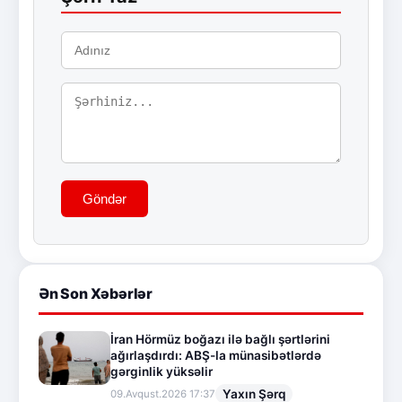
Göndər
Ən Son Xəbərlər
İran Hörmüz boğazı ilə bağlı şərtlərini
ağırlaşdırdı: ABŞ-la münasibətlərdə
gərginlik yüksəlir
Yaxın Şərq
09.Avqust.2026 17:37