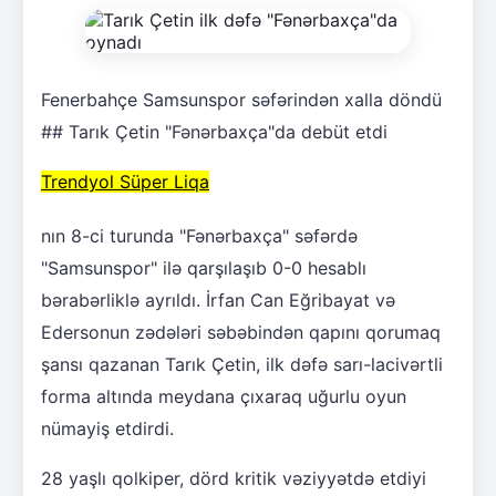
Fenerbahçe Samsunspor səfərindən xalla döndü
## Tarık Çetin "Fənərbaxça"da debüt etdi
Trendyol Süper Liqa
nın 8-ci turunda "Fənərbaxça" səfərdə
"Samsunspor" ilə qarşılaşıb 0-0 hesablı
bərabərliklə ayrıldı. İrfan Can Eğribayat və
Edersonun zədələri səbəbindən qapını qorumaq
şansı qazanan Tarık Çetin, ilk dəfə sarı-lacivərtli
forma altında meydana çıxaraq uğurlu oyun
nümayiş etdirdi.
28 yaşlı qolkiper, dörd kritik vəziyyətdə etdiyi