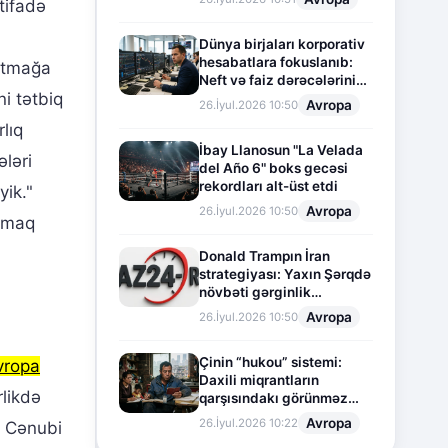
tifadə
Dünya birjaları korporativ
hesabatlara fokuslanıb:
xutmağa
Neft və faiz dərəcələrinin
ni tətbiq
təsiri altında cari vəziyyət
Avropa
26.İyul.2026 10:50
lıq
İbay Llanosun "La Velada
ləri
del Año 6" boks gecəsi
rekordları alt-üst etdi
ik."
Avropa
26.İyul.2026 10:50
aşmaq
Donald Trampın İran
strategiyası: Yaxın Şərqdə
növbəti gərginlik
mərhələsi
Avropa
26.İyul.2026 10:50
Çinin “hukou” sistemi:
vropa
Daxili miqrantların
rlikdə
qarşısındakı görünməz
sədd
Avropa
26.İyul.2026 10:22
n, Cənubi