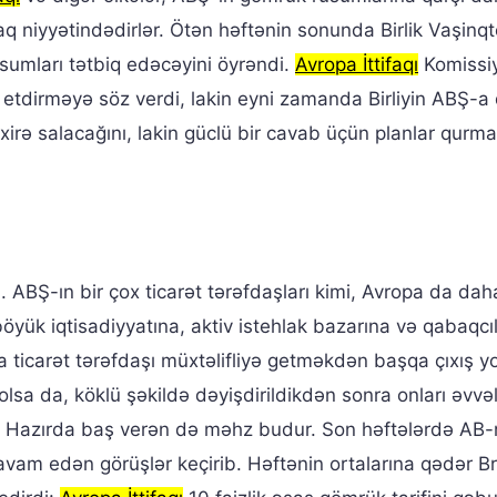
 niyyətindədirlər. Ötən həftənin sonunda Birlik Vaşinq
sumları tətbiq edəcəyini öyrəndi.
Avropa İttifaqı
Komissiy
 etdirməyə söz verdi, lakin eyni zamanda Birliyin ABŞ-a 
xirə salacağını, lakin güclü bir cavab üçün planlar qurm
. ABŞ-ın bir çox ticarət tərəfdaşları kimi, Avropa da dah
böyük iqtisadiyyatına, aktiv istehlak bazarına və qabaqcı
a ticarət tərəfdaşı müxtəlifliyə getməkdən başqa çıxış y
olsa da, köklü şəkildə dəyişdirildikdən sonra onları əvvəl
 Hazırda baş verən də məhz budur. Son həftələrdə AB-
 davam edən görüşlər keçirib. Həftənin ortalarına qədər B