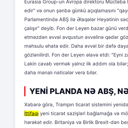
Eurasia Group-un Avropa direktoru Müctəba Rə
edir" və onun şənbə günkü açıqlamasını "qayd
Parlamentində ABŞ ilə Əlaqələr Heyətinin s
çalışır" deyib. Fon der Leyen bazar günü verdi
etməzdən əvvəl avqustun əvvəlinə qədər gözləy
məhsulu əhatə edir. Daha əvvəl bir dəfə day
gözlənilirdi. Fon der Leyen əlavə etdi: "Ey
Lakin cavab vermək yalnız ilk addım ola bilər
daha mənalı nəticələr verə bilər.
YENİ PLANDA NƏ ABŞ, NƏ
Xəbərə görə, Trampın ticarət sistemini yenid
İttifaqı
yeni ticarət sazişləri bağlamağa və möv
hərəkət edir. Britaniya və Birlik Brexit-dən be