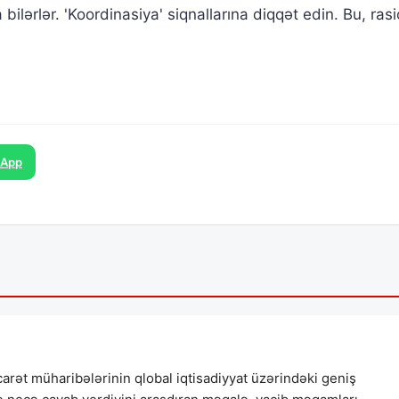
bilərlər. 'Koordinasiya' siqnallarına diqqət edin. Bu, ras
sApp
carət müharibələrinin qlobal iqtisadiyyat üzərindəki geniş