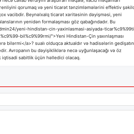
tə necə cavab verdiyini araşdıran məqalə, vacib məqamları
renliyini qorumaq və yeni ticarət tənzimləmələrini effektiv şəkil
ox vacibdir. Beynəlxalq ticarət xəritəsinin dəyişməsi, yeni
alanslarının yenidən formalaşması göz qabağındadır. Bu
admin24/yeni-hindistan-cin-yaxinlasmasi-asiyada-ticar%c9%99ti
%c9%99-bil%c9%99rmi/">Yeni Hindistan-Çin yaxınlaşması
rə bilərmi</a>? sualı olduqca aktualdır və hadisələrin gedişatın
r. Avropanın bu dəyişikliklərə necə uyğunlaşacağı və öz
tisadi sabitlik üçün həlledici olacaq.