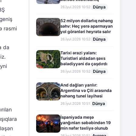
l
Dünya
26.İyul.2026 10:52
BŞ
 geniş
52 milyon dollarlıq nəhəng
səhv: Heç yerə aparmayan
ə rəsmi
yol görənləri heyrətə salır
Dünya
26.İyul.2026 10:52
a da
Tarixi ərazi yalanı:
iz.
Turistləri aldadan şəxs
bələdiyyəni də çaşdırdı
eyni
Dünya
26.İyul.2026 10:52
And dağları yarılır:
Argentina və Çili arasında
nəhəng tunel layihəsi
Dünya
26.İyul.2026 10:51
rılan
İspaniyada meşə
ışıqlara
yanğınları səbəbindən 19
rləşən
min nəfər təxliyə olunub
Avropa
26.İyul.2026 10:51