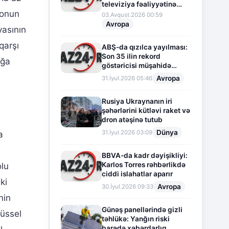
televiziya fəaliyyətinə
tonun
fasilə verir
03.Avqust.2026 00:59
Avropa
asının
qarşı
ABŞ-da qızılca yayılması:
Son 35 ilin rekord
ağa
göstəricisi müşahidə
olunur
Avropa
31.İyul.2026 05:46
Rusiya Ukraynanın iri
şəhərlərini kütləvi raket və
dron atəşinə tutub
Dünya
31.İyul.2026 03:09
a
l
BBVA-da kadr dəyişikliyi:
Karlos Torres rəhbərlikdə
olu
ciddi islahatlar aparır
ki
Avropa
30.İyul.2026 09:33
nin
Günəş panellərində gizli
rüssel
təhlükə: Yanğın riski
barədə xəbərdarlıq