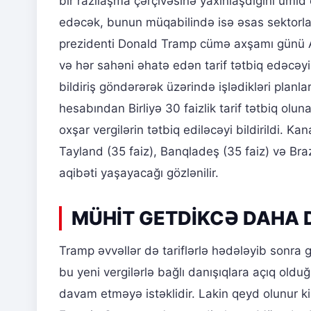
bir razılaşma çərçivəsinə yaxınlaşdığını ümid 
edəcək, bunun müqabilində isə əsas sektorla
prezidenti Donald Tramp cümə axşamı günü ABŞ
və hər sahəni əhatə edən tarif tətbiq edəcəyi
bildiriş göndərərək üzərində işlədikləri planla
hesabından Birliyə 30 faizlik tarif tətbiq ol
oxşar vergilərin tətbiq ediləcəyi bildirildi. 
Tayland (35 faiz), Banqladeş (35 faiz) və Brazi
aqibəti yaşayacağı gözlənilir.
MÜHİT GETDİKCƏ DAHA 
Tramp əvvəllər də tariflərlə hədələyib sonra 
bu yeni vergilərlə bağlı danışıqlara açıq old
davam etməyə istəklidir. Lakin qeyd olunur k