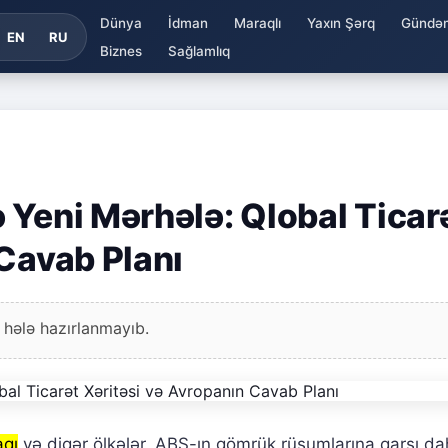
Dünya
İdman
Maraqlı
Yaxın Şərq
Gündə
EN
RU
Biznes
Sağlamlıq
 Yeni Mərhələ: Qlobal Ticar
 Cavab Planı
 hələ hazırlanmayıb.
aqı
və digər ölkələr, ABŞ-ın gömrük rüsumlarına qarşı da