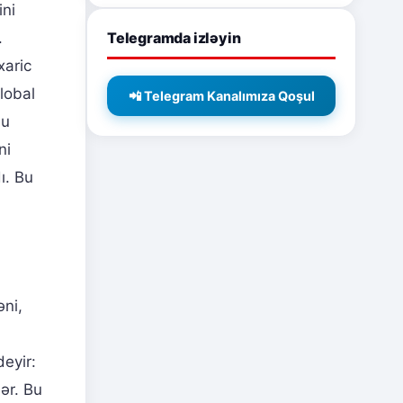
ini
Telegramda izləyin
.
xaric
lobal
📲 Telegram Kanalımıza Qoşul
bu
ni
ı. Bu
əni,
eyir:
lər. Bu