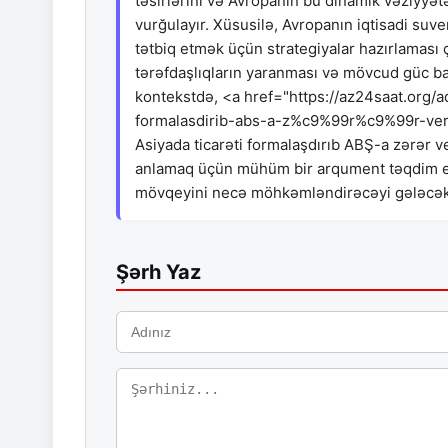
təsirlərini və Avropanın bu dinamik vəziyyə
vurğulayır. Xüsusilə, Avropanın iqtisadi suve
tətbiq etmək üçün strategiyalar hazırlaması ç
tərəfdaşlıqların yaranması və mövcud güc b
kontekstdə, <a href="https://az24saat.org/
formalasdirib-abs-a-z%c9%99r%c9%99r-ver
Asiyada ticarəti formalaşdırıb ABŞ-a zərər ve
anlamaq üçün mühüm bir arqument təqdim edi
mövqeyini necə möhkəmləndirəcəyi gələcək iq
Şərh Yaz