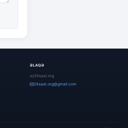
ƏLAQƏ
az24saat.org
24saat.org@gmail.com