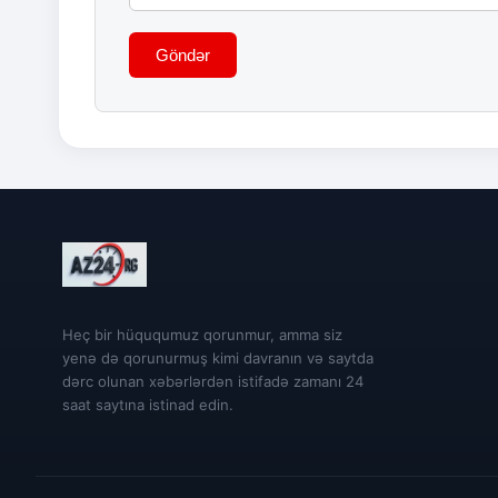
Göndər
Heç bir hüququmuz qorunmur, amma siz
yenə də qorunurmuş kimi davranın və saytda
dərc olunan xəbərlərdən istifadə zamanı 24
saat saytına istinad edin.