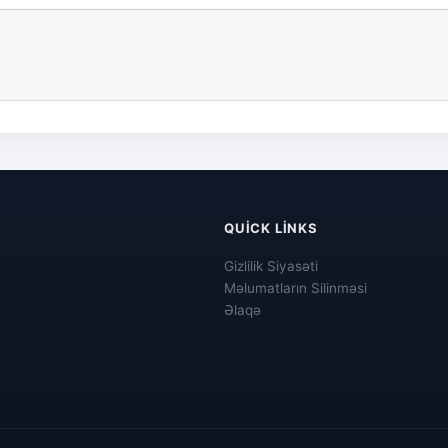
QUICK LINKS
Gizlilik Siyasəti
Məlumatların Silinməsi
Əlaqə