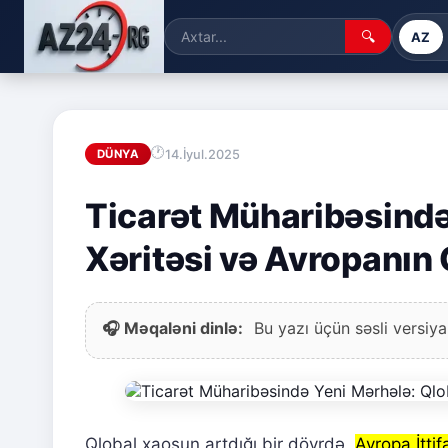
🔍
AZ
14.İyul.2025
DÜNYA
Ticarət Müharibəsində
Xəritəsi və Avropanın
🎧 Məqaləni dinlə:
Bu yazı üçün səsli versiya
Qlobal xaosun artdığı bir dövrdə,
Avropa İttif