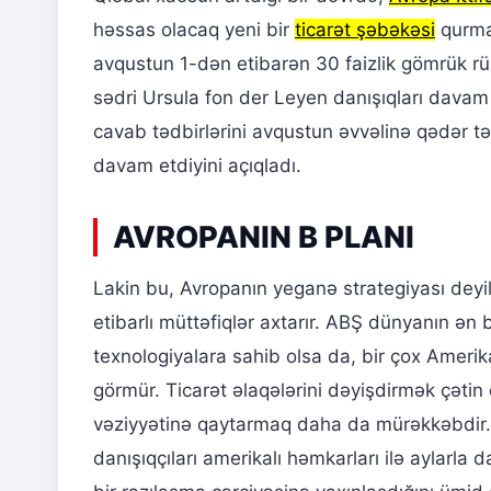
həssas olacaq yeni bir
ticarət şəbəkəsi
qurmaq
avqustun 1-dən etibarən 30 faizlik gömrük rü
sədri Ursula fon der Leyen danışıqları davam
cavab tədbirlərini avqustun əvvəlinə qədər tə
davam etdiyini açıqladı.
AVROPANIN B PLANI
Lakin bu, Avropanın yeganə strategiyası deyil
etibarlı müttəfiqlər axtarır. ABŞ dünyanın ən 
texnologiyalara sahib olsa da, bir çox Amerik
görmür. Ticarət əlaqələrini dəyişdirmək çətin 
vəziyyətinə qaytarmaq daha da mürəkkəbdir.
danışıqçıları amerikalı həmkarları ilə aylarla