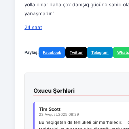
yolla onlar daha çox danışıq gücünə sahib ola 
yanaşmadır."
24 saat
Paylaş:
Facebook
Twitter
Telegram
What
Oxucu Şərhləri
Tim Scott
23.Avqust.2025 08:29
Bu həqiqətən də təhlükəli bir mərhələdir. Ti