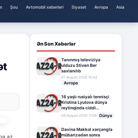
m
Şou
Avtomobil xəbərləri
Siyasət
Avropa
Asia
Ən Son Xəbərlər
Tanınmış televiziya
ət
ulduzu Stiven Ber
saxlanılıb
07.Avqust.2026 10:43
Avropa
16 yaşlı rusiyalı tennisçi
Kristina Lyutova dünya
reytinqində ciddi
irəliləyişə imza atdı
Dünya
04.Avqust.2026 11:06
Davina Makkol xərçənglə
mübarizədən sonra
ha az