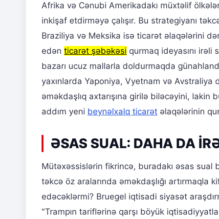
Afrika və Cənubi Amerikadakı müxtəlif ölkələrl
inkişaf etdirməyə çalışır. Bu strategiyanı təkc
Braziliya və Meksika isə ticarət əlaqələrini dər
edən
ticarət şəbəkəsi
qurmaq ideyasını irəli s
bazarı ucuz mallarla doldurmaqda günahlandır
yaxınlarda Yaponiya, Vyetnam və Avstraliya da
əməkdaşlıq axtarışına girilə biləcəyini, lakin
addım yeni
beynəlxalq ticarət
əlaqələrinin qu
ƏSAS SUAL: DAHA DA İR
Mütəxəssislərin fikrincə, buradakı əsas sual 
təkcə öz aralarında əməkdaşlığı artırmaqla ki
edəcəklərmi? Bruegel iqtisadi siyasət araşdı
"Trampın tariflərinə qarşı böyük iqtisadiyyatl