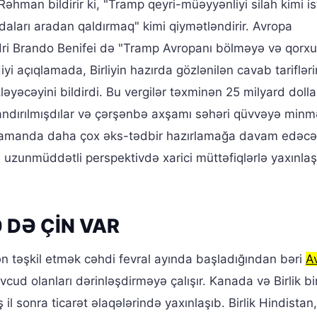
hman bildirir ki, "Tramp qeyri-müəyyənliyi silah kimi is
aları aradan qaldırmaq" kimi qiymətləndirir. Avropa
ədri Brando Benifei də "Tramp Avropanı bölməyə və qor
yi açıqlamada, Birliyin hazırda gözlənilən cavab tarifləri
əcəyini bildirdi. Bu vergilər təxminən 25 milyard dollar
andırılmışdılar və çərşənbə axşamı səhəri qüvvəyə minmə
ni zamanda daha çox əks-tədbir hazırlamağa davam edəcəy
; uzunmüddətli perspektivdə xarici müttəfiqlərlə yaxınl
 DƏ ÇİN VAR
ən təşkil etmək cəhdi fevral ayında başladığından bəri
A
cud olanları dərinləşdirməyə çalışır. Kanada və Birlik bi
ş il sonra ticarət əlaqələrində yaxınlaşıb. Birlik Hindista