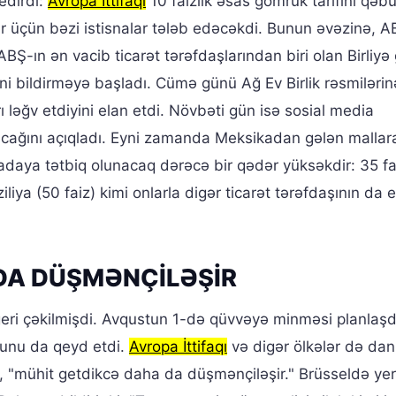
edirdi:
Avropa İttifaqı
10 faizlik əsas gömrük tarifini qəbu
r üçün bəzi istisnalar tələb edəcəkdi. Bunun əvəzinə, A
-ın ən vacib ticarət tərəfdaşlarından biri olan Birliyə
ni bildirməyə başladı. Cümə günü Ağ Ev Birlik rəsmilərin
rı ləğv etdiyini elan etdi. Növbəti gün isə sosial media
unacağını açıqladı. Eyni zamanda Meksikadan gələn mallar
Kanadaya tətbiq olunacaq dərəcə bir qədər yüksəkdir: 35 fa
liya (50 faiz) kimi onlarla digər ticarət tərəfdaşının da 
DA DÜŞMƏNÇİLƏŞİR
geri çəkilmişdi. Avqustun 1-də qüvvəyə minməsi planlaşdı
uğunu da qeyd etdi.
Avropa İttifaqı
və digər ölkələr də dan
i, "mühit getdikcə daha da düşmənçiləşir." Brüsseldə ye