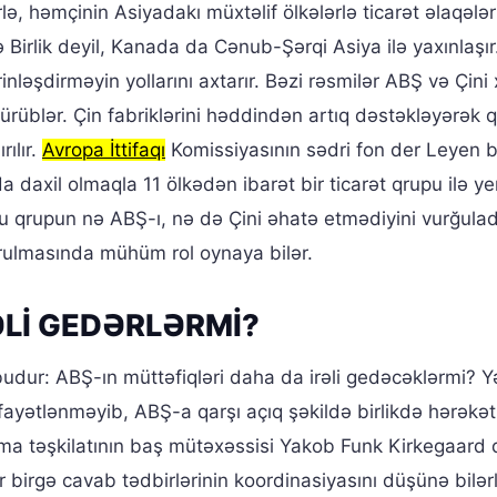
ə, həmçinin Asiyadakı müxtəlif ölkələrlə ticarət əlaqələr
ə Birlik deyil, Kanada da Cənub-Şərqi Asiya ilə yaxınlaşır
inləşdirməyin yollarını axtarır. Bəzi rəsmilər ABŞ və Çini 
ürüblər. Çin fabriklərini həddindən artıq dəstəkləyərək q
ılır.
Avropa İttifaqı
Komissiyasının sədri fon der Leyen 
 daxil olmaqla 11 ölkədən ibarət bir ticarət qrupu ilə ye
 bu qrupun nə ABŞ-ı, nə də Çini əhatə etmədiyini vurğulad
rulmasında mühüm rol oynaya bilər.
ƏLİ GEDƏRLƏRMİ?
budur: ABŞ-ın müttəfiqləri daha da irəli gedəcəklərmi? Y
fayətlənməyib, ABŞ-a qarşı açıq şəkildə birlikdə hərəkət
rma təşkilatının baş mütəxəssisi Yakob Funk Kirkegaard d
ar birgə cavab tədbirlərinin koordinasiyasını düşünə bilər