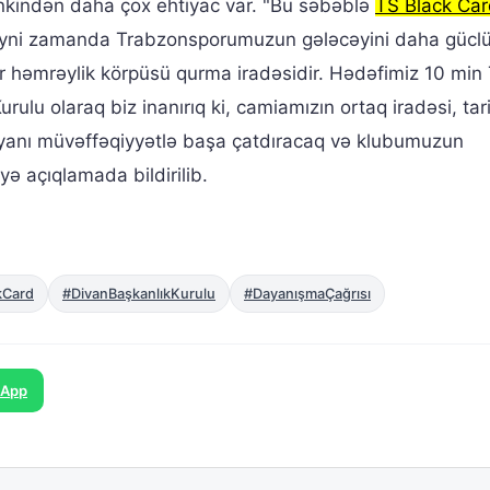
nkindən daha çox ehtiyac var. "Bu səbəblə
TS Black Ca
, eyni zamanda Trabzonsporumuzun gələcəyini daha gücl
ir həmrəylik körpüsü qurma iradəsidir. Hədəfimiz 10 min
ulu olaraq biz inanırıq ki, camiamızın ortaq iradəsi, tari
iyanı müvəffəqiyyətlə başa çatdıracaq və klubumuzun
yə açıqlamada bildirilib.
kCard
#DivanBaşkanlıkKurulu
#DayanışmaÇağrısı
sApp