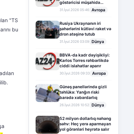
göstəricisi müşahidə
olunur
Avropa
31.İyul.2026 05:46
ılan "TS
Rusiya Ukraynanın iri
şəhərlərini kütləvi raket və
arını bu
dron atəşinə tutub
Dünya
31.İyul.2026 03:09
BBVA-da kadr dəyişikliyi:
Karlos Torres rəhbərlikdə
ciddi islahatlar aparır
adılan
Avropa
30.İyul.2026 09:33
lib.
Günəş panellərində gizli
təhlükə: Yanğın riski
barədə xəbərdarlıq
Dünya
26.İyul.2026 10:52
52 milyon dollarlıq nəhəng
səhv: Heç yerə aparmayan
şa
yol görənləri heyrətə salır