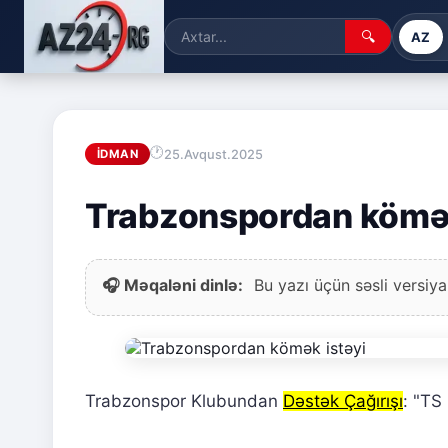
🔍
AZ
25.Avqust.2025
İDMAN
Trabzonspordan kömək
🎧 Məqaləni dinlə:
Bu yazı üçün səsli versiya
Trabzonspor Klubundan
Dəstək Çağırışı
: "TS