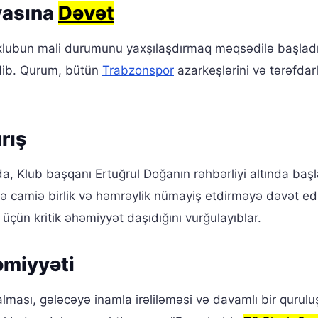
yasına
Dəvət
 klubun mali durumunu yaxşılaşdırmaq məqsədilə başlad
edib. Qurum, bütün
Trabzonspor
azarkeşlərini və tərəfdarl
rış
a, Klub başqanı Ertuğrul Doğanın rəhbərliyi altında başl
 camiə birlik və həmrəylik nümayiş etdirməyə dəvət edi
üçün kritik əhəmiyyət daşıdığını vurğulayıblar.
əmiyyəti
ması, gələcəyə inamla irəliləməsi və davamlı bir qurulu