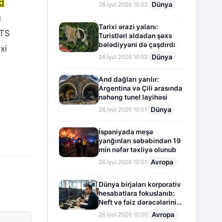
rd
Dünya
26.İyul.2026 10:52
ü
Tarixi ərazi yalanı:
 TS
Turistləri aldadan şəxs
bələdiyyəni də çaşdırdı
xi
Dünya
26.İyul.2026 10:52
And dağları yarılır:
Argentina və Çili arasında
nəhəng tunel layihəsi
Dünya
26.İyul.2026 10:51
İspaniyada meşə
yanğınları səbəbindən 19
min nəfər təxliyə olunub
Avropa
26.İyul.2026 10:51
Dünya birjaları korporativ
hesabatlara fokuslanıb:
Neft və faiz dərəcələrinin
təsiri altında cari vəziyyət
Avropa
26.İyul.2026 10:50