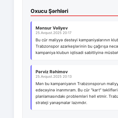
Oxucu Şərhləri
Mənsur Vəliyev
25.Avqust.2025 20:17
Bu cür maliyyə dəstəyi kampaniyalarının klu
Trabzonspor azarkeşlərinin bu çağırışa necə
kampaniya klubun iqtisadi sabitliyinə müsbət
Pərviz Rəhimov
25.Avqust.2025 20:13
Mən bu kampaniyanın Trabzonsporun maliyyə
edəcəyinə inanmıram. Bu cür "kart" təkliflə
planlamasındakı problemləri həll etmir. Trab
strateji yanaşmalar lazımdır.