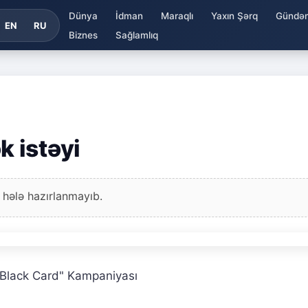
Dünya
İdman
Maraqlı
Yaxın Şərq
Gündə
EN
RU
Biznes
Sağlamlıq
 istəyi
 hələ hazırlanmayıb.
 Black Card" Kampaniyası