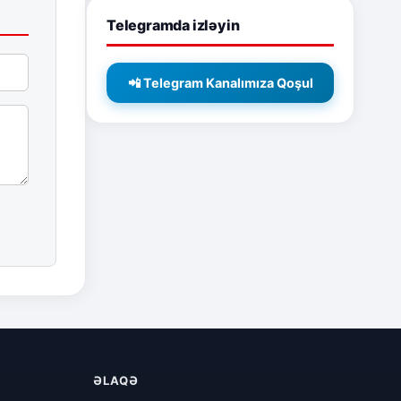
Telegramda izləyin
📲 Telegram Kanalımıza Qoşul
ƏLAQƏ