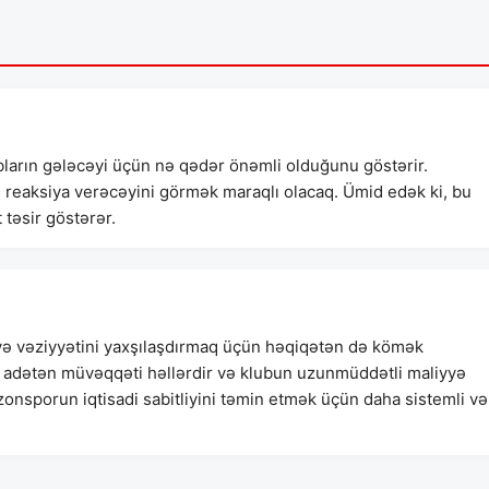
bların gələcəyi üçün nə qədər önəmli olduğunu göstərir.
 reaksiya verəcəyini görmək maraqlı olacaq. Ümid edək ki, bu
 təsir göstərər.
 vəziyyətini yaxşılaşdırmaq üçün həqiqətən də kömək
ri adətən müvəqqəti həllərdir və klubun uzunmüddətli maliyyə
zonsporun iqtisadi sabitliyini təmin etmək üçün daha sistemli və