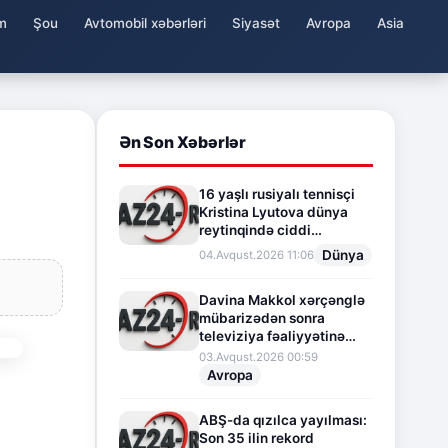
m
Şou
Avtomobil xəbərləri
Siyasət
Avropa
Asia
Ən Son Xəbərlər
16 yaşlı rusiyalı tennisçi
Kristina Lyutova dünya
reytinqində ciddi
irəliləyişə imza atdı
Dünya
04.Avqust.2026 11:06
Davina Makkol xərçənglə
mübarizədən sonra
televiziya fəaliyyətinə
fasilə verir
03.Avqust.2026 00:59
Avropa
ABŞ-da qızılca yayılması:
Son 35 ilin rekord