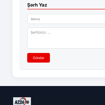
Şərh Yaz
Göndər