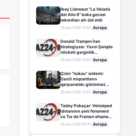
İbay Llanosun "La Velada
del Año 6" boks gecəsi
rekordları alt-üst etdi
Avropa
26.İyul.2026 10:50
Donald Trampın İran
strategiyası: Yaxın Şərqdə
növbəti gərginlik
mərhələsi
Avropa
26.İyul.2026 10:50
Çinin “hukou” sistemi:
Daxili miqrantların
qarşısındakı görünməz
sədd
Avropa
26.İyul.2026 10:22
Tadey Pokaçar: Velosiped
idmanının yeni fenomeni
və Tur de Fransın əfsanəvi
səhifəsi
Avropa
26.İyul.2026 09:31