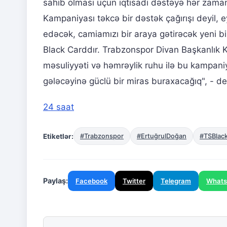
sahib olması üçün iqtisadi dəstəyə hər zama
Kampaniyası təkcə bir dəstək çağırışı deyil
edəcək, camiamızı bir araya gətirəcək yeni b
Black Carddır. Trabzonspor Divan Başkanlık Kur
məsuliyyəti və həmrəylik ruhu ilə bu kampan
gələcəyinə güclü bir miras buraxacağıq", - de
24 saat
Etiketlər:
#Trabzonspor
#ErtuğrulDoğan
#TSBlac
Paylaş:
Facebook
Twitter
Telegram
What