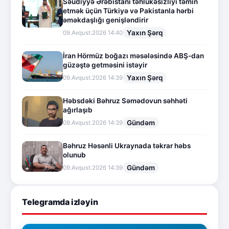
Səudiyyə Ərəbistanı təhlükəsizliyi təmin
etmək üçün Türkiyə və Pakistanla hərbi
əməkdaşlığı genişləndirir
Yaxın Şərq
09.Avqust.2026 14:40
İran Hörmüz boğazı məsələsində ABŞ-dan
güzəştə getməsini istəyir
Yaxın Şərq
09.Avqust.2026 14:39
Həbsdəki Bəhruz Səmədovun səhhəti
ağırlaşıb
Gündəm
09.Avqust.2026 14:39
Bəhruz Həsənli Ukraynada təkrar həbs
olunub
Gündəm
09.Avqust.2026 14:39
Telegramda izləyin