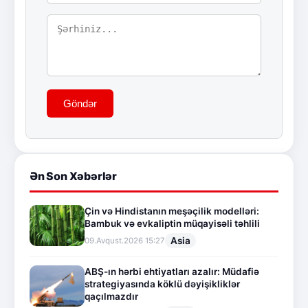
Göndər
Ən Son Xəbərlər
Çin və Hindistanın meşəçilik modelləri:
Bambuk və evkaliptin müqayisəli təhlili
Asia
09.Avqust.2026 15:27
ABŞ-ın hərbi ehtiyatları azalır: Müdafiə
strategiyasında köklü dəyişikliklər
qaçılmazdır