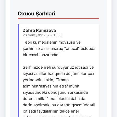
Oxucu Şərhləri
Zəhra Ramizova
26.Sentyabr.2025 01:38
Təbii ki, məqalənin mövzusu və
şərhinizə əsaslanaraq "critical" üslubda
bir cavab hazırladım:
Şərhinizdə irəli sürdüyünüz iqtisadi və
siyasi amillər haqqında düşüncələr çox
yerindədir. Lakin, "Tramp
administrasiyasının ətraf mühit
siyasətindəki dönüşünün arxasında
duran amillər" məsələsini daha da
dərinləşdirsək, bu qərarın qısamüddətli
iqtisadi faydalarının təkcə enerji