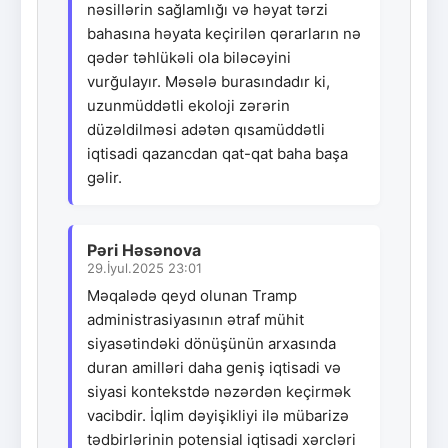
nəsillərin sağlamlığı və həyat tərzi
bahasına həyata keçirilən qərarların nə
qədər təhlükəli ola biləcəyini
vurğulayır. Məsələ burasındadır ki,
uzunmüddətli ekoloji zərərin
düzəldilməsi adətən qısamüddətli
iqtisadi qazancdan qat-qat baha başa
gəlir.
Pəri Həsənova
29.İyul.2025 23:01
Məqalədə qeyd olunan Tramp
administrasiyasının ətraf mühit
siyasətindəki dönüşünün arxasında
duran amilləri daha geniş iqtisadi və
siyasi kontekstdə nəzərdən keçirmək
vacibdir. İqlim dəyişikliyi ilə mübarizə
tədbirlərinin potensial iqtisadi xərcləri