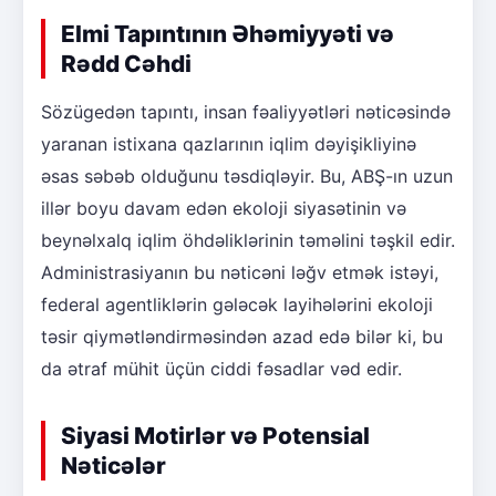
Elmi Tapıntının Əhəmiyyəti və
Rədd Cəhdi
Sözügedən tapıntı, insan fəaliyyətləri nəticəsində
yaranan istixana qazlarının iqlim dəyişikliyinə
əsas səbəb olduğunu təsdiqləyir. Bu, ABŞ-ın uzun
illər boyu davam edən ekoloji siyasətinin və
beynəlxalq iqlim öhdəliklərinin təməlini təşkil edir.
Administrasiyanın bu nəticəni ləğv etmək istəyi,
federal agentliklərin gələcək layihələrini ekoloji
təsir qiymətləndirməsindən azad edə bilər ki, bu
da ətraf mühit üçün ciddi fəsadlar vəd edir.
Siyasi Motirlər və Potensial
Nəticələr