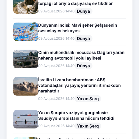
torpağı əlləriylə daşıyaraq ev tikdilər
Dünya
09.Avqust.2026 14:40
Dünyanın incisi: Mavi şəhər Şefşauenin
ovsunlayıcı hekayəsi
Dünya
09.Avqust.2026 14:40
Çinin mühəndislik möcüzəsi: Dağları yaran
nəhəng avtomobil yolu layihəsi
Dünya
09.Avqust.2026 14:40
İsrailin Livanı bombardmanı: ABŞ
vətəndaşları yaşayış yerlərini itirməkdən
narahatdır
Yaxın Şərq
09.Avqust.2026 14:40
Yaxın Şərqdə vəziyyət gərginləşir:
Səudiyyə Ərəbistanına hücum təhdidi
Yaxın Şərq
09.Avqust.2026 14:40