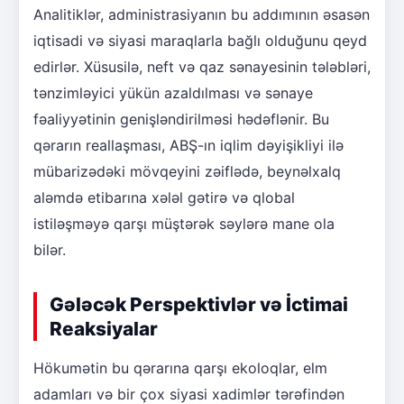
Analitiklər, administrasiyanın bu addımının əsasən
iqtisadi və siyasi maraqlarla bağlı olduğunu qeyd
edirlər. Xüsusilə, neft və qaz sənayesinin tələbləri,
tənzimləyici yükün azaldılması və sənaye
fəaliyyətinin genişləndirilməsi hədəflənir. Bu
qərarın reallaşması, ABŞ-ın iqlim dəyişikliyi ilə
mübarizədəki mövqeyini zəiflədə, beynəlxalq
aləmdə etibarına xələl gətirə və qlobal
istiləşməyə qarşı müştərək səylərə mane ola
bilər.
Gələcək Perspektivlər və İctimai
Reaksiyalar
Hökumətin bu qərarına qarşı ekoloqlar, elm
adamları və bir çox siyasi xadimlər tərəfindən