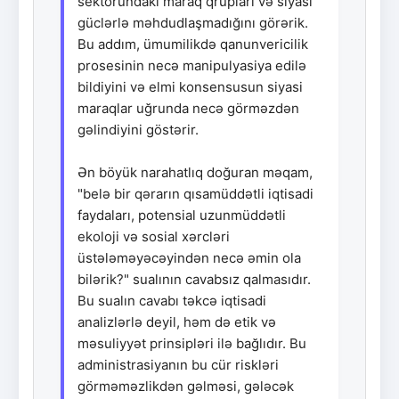
sektorundakı maraq qrupları və siyasi
güclərlə məhdudlaşmadığını görərik.
Bu addım, ümumilikdə qanunvericilik
prosesinin necə manipulyasiya edilə
bildiyini və elmi konsensusun siyasi
maraqlar uğrunda necə görməzdən
gəlindiyini göstərir.
Ən böyük narahatlıq doğuran məqam,
"belə bir qərarın qısamüddətli iqtisadi
faydaları, potensial uzunmüddətli
ekoloji və sosial xərcləri
üstələməyəcəyindən necə əmin ola
bilərik?" sualının cavabsız qalmasıdır.
Bu sualın cavabı təkcə iqtisadi
analizlərlə deyil, həm də etik və
məsuliyyət prinsipləri ilə bağlıdır. Bu
administrasiyanın bu cür riskləri
görməməzlikdən gəlməsi, gələcək