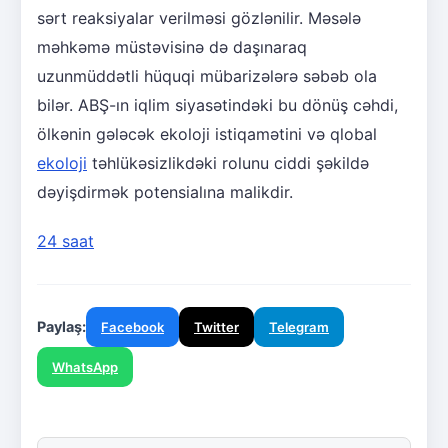
sərt reaksiyalar verilməsi gözlənilir. Məsələ
məhkəmə müstəvisinə də daşınaraq
uzunmüddətli hüquqi mübarizələrə səbəb ola
bilər. ABŞ-ın iqlim siyasətindəki bu dönüş cəhdi,
ölkənin gələcək ekoloji istiqamətini və qlobal
ekoloji
təhlükəsizlikdəki rolunu ciddi şəkildə
dəyişdirmək potensialına malikdir.
24 saat
Paylaş:
Facebook
Twitter
Telegram
WhatsApp