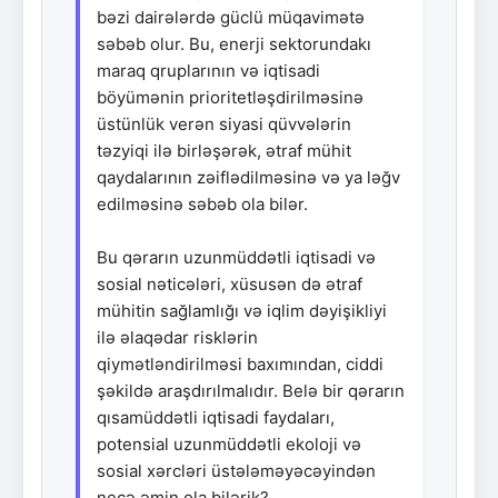
bəzi dairələrdə güclü müqavimətə
səbəb olur. Bu, enerji sektorundakı
maraq qruplarının və iqtisadi
böyümənin prioritetləşdirilməsinə
üstünlük verən siyasi qüvvələrin
təzyiqi ilə birləşərək, ətraf mühit
qaydalarının zəiflədilməsinə və ya ləğv
edilməsinə səbəb ola bilər.
Bu qərarın uzunmüddətli iqtisadi və
sosial nəticələri, xüsusən də ətraf
mühitin sağlamlığı və iqlim dəyişikliyi
ilə əlaqədar risklərin
qiymətləndirilməsi baxımından, ciddi
şəkildə araşdırılmalıdır. Belə bir qərarın
qısamüddətli iqtisadi faydaları,
potensial uzunmüddətli ekoloji və
sosial xərcləri üstələməyəcəyindən
necə əmin ola bilərik?