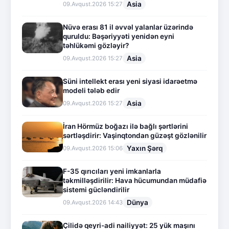
Asia
09.Avqust.2026 15:27
Nüvə erası 81 il əvvəl yalanlar üzərində
quruldu: Bəşəriyyəti yenidən eyni
təhlükəmi gözləyir?
Asia
09.Avqust.2026 15:27
Süni intellekt erası yeni siyasi idarəetmə
modeli tələb edir
Asia
09.Avqust.2026 15:27
İran Hörmüz boğazı ilə bağlı şərtlərini
sərtləşdirir: Vaşinqtondan güzəşt gözlənilir
Yaxın Şərq
09.Avqust.2026 15:06
F-35 qırıcıları yeni imkanlarla
təkmilləşdirilir: Hava hücumundan müdafiə
sistemi gücləndirilir
Dünya
09.Avqust.2026 14:43
Çilidə qeyri-adi nailiyyət: 25 yük maşını