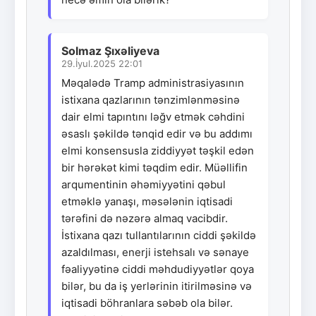
Solmaz Şıxəliyeva
29.İyul.2025 22:01
Məqalədə Tramp administrasiyasının
istixana qazlarının tənzimlənməsinə
dair elmi tapıntını ləğv etmək cəhdini
əsaslı şəkildə tənqid edir və bu addımı
elmi konsensusla ziddiyyət təşkil edən
bir hərəkət kimi təqdim edir. Müəllifin
arqumentinin əhəmiyyətini qəbul
etməklə yanaşı, məsələnin iqtisadi
tərəfini də nəzərə almaq vacibdir.
İstixana qazı tullantılarının ciddi şəkildə
azaldılması, enerji istehsalı və sənaye
fəaliyyətinə ciddi məhdudiyyətlər qoya
bilər, bu da iş yerlərinin itirilməsinə və
iqtisadi böhranlara səbəb ola bilər.