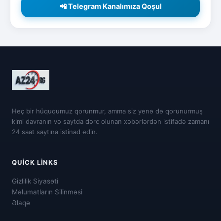
📲 Telegram Kanalımıza Qoşul
Heç bir hüququmuz qorunmur, amma siz yenə də qorunurmuş
kimi davranın və saytda dərc olunan xəbərlərdən istifadə zamanı
24 saat saytına istinad edin.
QUICK LINKS
Gizlilik Siyasəti
Məlumatların Silinməsi
Əlaqə