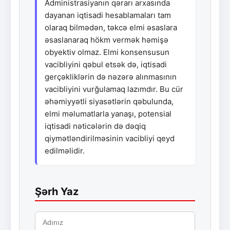
Administrasiyanın qərarı arxasında
dayanan iqtisadi hesablamaları tam
olaraq bilmədən, təkcə elmi əsaslara
əsaslanaraq hökm vermək həmişə
obyektiv olmaz. Elmi konsensusun
vacibliyini qəbul etsək də, iqtisadi
gerçəkliklərin də nəzərə alınmasının
vacibliyini vurğulamaq lazımdır. Bu cür
əhəmiyyətli siyasətlərin qəbulunda,
elmi məlumatlarla yanaşı, potensial
iqtisadi nəticələrin də dəqiq
qiymətləndirilməsinin vacibliyi qeyd
edilməlidir.
Şərh Yaz