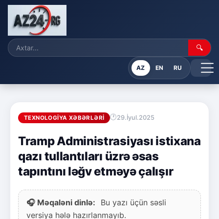
🔍
AZ
EN
RU
29.İyul.2025
TEXNOLOGIYA XƏBƏRLƏRI
Tramp Administrasiyası istixana
qazı tullantıları üzrə əsas
tapıntını ləğv etməyə çalışır
🎧 Məqaləni dinlə:
Bu yazı üçün səsli
versiya hələ hazırlanmayıb.