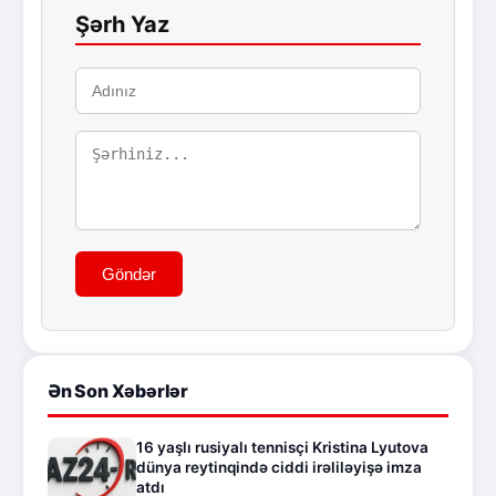
Şərh Yaz
Göndər
Ən Son Xəbərlər
16 yaşlı rusiyalı tennisçi Kristina Lyutova
dünya reytinqində ciddi irəliləyişə imza
atdı