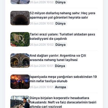
Dünya
26.İyul.2026 10:52
52 milyon dollarlıq nəhəng səhv: Heç yerə
aparmayan yol görənləri heyrətə salır
Dünya
26.İyul.2026 10:52
Tarixi ərazi yalanı: Turistləri aldadan şəxs
bələdiyyəni də çaşdırdı
Dünya
26.İyul.2026 10:52
And dağları yarılır: Argentina və Çili
arasında nəhəng tunel layihəsi
Dünya
26.İyul.2026 10:51
İspaniyada meşə yanğınları səbəbindən 19
min nəfər təxliyə olunub
Avropa
26.İyul.2026 10:51
Dünya birjaları korporativ hesabatlara
fokuslanıb: Neft və faiz dərəcələrinin təsiri
altında cari vəziyyət