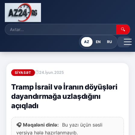
🔍
AZ
EN
RU
24.İyun.2025
SIYASƏT
Tramp İsrail və İranın döyüşləri
dayandırmağa uzlaşdığını
açıqladı
🎧 Məqaləni dinlə:
Bu yazı üçün səsli
versiya hələ hazırlanmayıb.