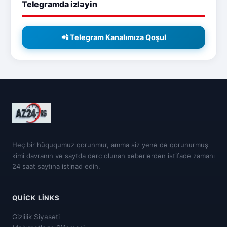
Telegramda izləyin
📲 Telegram Kanalımıza Qoşul
Heç bir hüququmuz qorunmur, amma siz yenə də qorunurmuş
kimi davranın və saytda dərc olunan xəbərlərdən istifadə zamanı
24 saat saytına istinad edin.
QUICK LINKS
Gizlilik Siyasəti