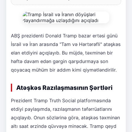
ABŞ prezidenti Donald Tramp bazar ertəsi günü
İsrail və İran arasında "Tam və Hərtərəfli" atəşkəs
elan etdiyini açıqlayıb. Bu müjdə, təxminən bir
həftə davam edən gərgin qarşıdurmaya son
qoyacaq mühüm bir addım kimi qiymətləndirilir.
Atəşkəs Razılaşmasının Şərtləri
Prezident Tramp Truth Social platformasında
etdiyi paylaşımda, razılaşmanın təfərrüatlarını
açıqlayıb. Onun sözlərinə görə, atəşkəs təxminən
altı saat ərzində qüvvəyə minəcək. Tramp qeyd