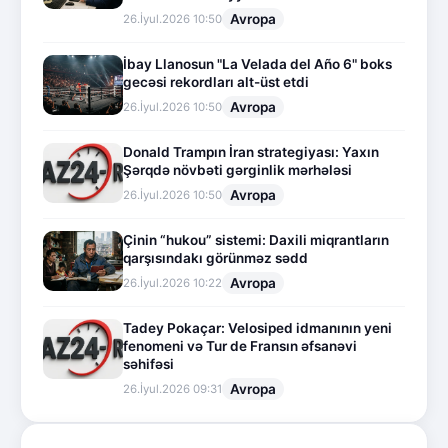
Avropa
26.İyul.2026 10:50
İbay Llanosun "La Velada del Año 6" boks
gecəsi rekordları alt-üst etdi
Avropa
26.İyul.2026 10:50
Donald Trampın İran strategiyası: Yaxın
Şərqdə növbəti gərginlik mərhələsi
Avropa
26.İyul.2026 10:50
Çinin “hukou” sistemi: Daxili miqrantların
qarşısındakı görünməz sədd
Avropa
26.İyul.2026 10:22
Tadey Pokaçar: Velosiped idmanının yeni
fenomeni və Tur de Fransın əfsanəvi
səhifəsi
Avropa
26.İyul.2026 09:31