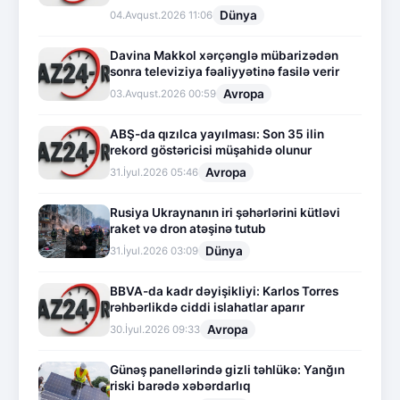
Dünya
04.Avqust.2026 11:06
Davina Makkol xərçənglə mübarizədən
sonra televiziya fəaliyyətinə fasilə verir
Avropa
03.Avqust.2026 00:59
ABŞ-da qızılca yayılması: Son 35 ilin
rekord göstəricisi müşahidə olunur
Avropa
31.İyul.2026 05:46
Rusiya Ukraynanın iri şəhərlərini kütləvi
raket və dron atəşinə tutub
Dünya
31.İyul.2026 03:09
BBVA-da kadr dəyişikliyi: Karlos Torres
rəhbərlikdə ciddi islahatlar aparır
Avropa
30.İyul.2026 09:33
Günəş panellərində gizli təhlükə: Yanğın
riski barədə xəbərdarlıq