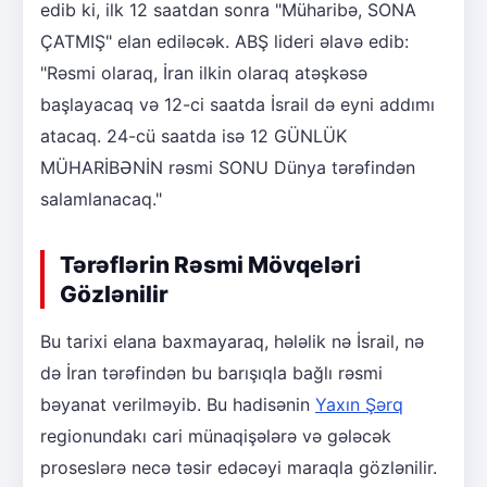
edib ki, ilk 12 saatdan sonra "Müharibə, SONA
ÇATMIŞ" elan ediləcək. ABŞ lideri əlavə edib:
"Rəsmi olaraq, İran ilkin olaraq atəşkəsə
başlayacaq və 12-ci saatda İsrail də eyni addımı
atacaq. 24-cü saatda isə 12 GÜNLÜK
MÜHARİBƏNİN rəsmi SONU Dünya tərəfindən
salamlanacaq."
Tərəflərin Rəsmi Mövqeləri
Gözlənilir
Bu tarixi elana baxmayaraq, hələlik nə İsrail, nə
də İran tərəfindən bu barışıqla bağlı rəsmi
bəyanat verilməyib. Bu hadisənin
Yaxın Şərq
regionundakı cari münaqişələrə və gələcək
proseslərə necə təsir edəcəyi maraqla gözlənilir.