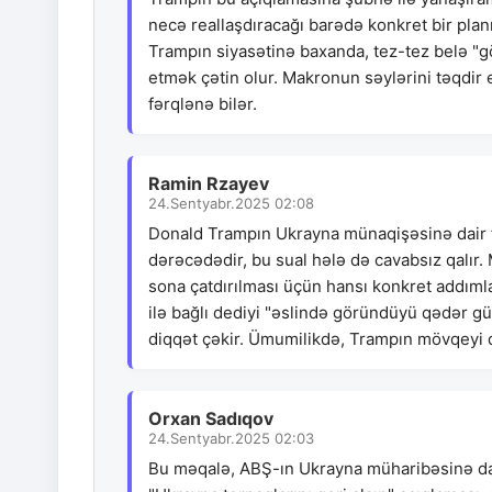
necə reallaşdıracağı barədə konkret bir planı
Trampın siyasətinə baxanda, tez-tez belə "gös
etmək çətin olur. Makronun səylərini təqdir e
fərqlənə bilər.
Ramin Rzayev
24.Sentyabr.2025 02:08
Donald Trampın Ukrayna münaqişəsinə dair fik
dərəcədədir, bu sual hələ də cavabsız qalır
sona çatdırılması üçün hansı konkret addımla
ilə bağlı dediyi "əslində göründüyü qədər g
diqqət çəkir. Ümumilikdə, Trampın mövqeyi d
Orxan Sadıqov
24.Sentyabr.2025 02:03
Bu məqalə, ABŞ-ın Ukrayna müharibəsinə da