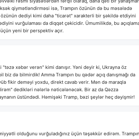
 əvvəlki rəsmi siyasətlərdən fərqli olaraq, daha qəti bir yanaşma
 yüksək qiymətləndirməsi isə, Trampın özünün də bu məsələdə
özünün dediyi kimi daha "ticarət" xarakterli bir şəkildə etdiyini
diyini vurğulaması da diqqət çəkicidir. Ümumilikdə, bu açıqlam
çün yeni bir perspektiv açır.
 "təzə xəbər verən" kimi danışır. Yəni deyir ki, Ukrayna öz
ə bil biz də bilmirdik! Amma Trampın bu qədər açıq danışmağı da
yüb fikir deməyi yoxdu, direkt cavab verir. Mən də maraqla
irəm" dedikləri nələrlə nəticələnəcək. Bir az da Qəzza
ynanın üstündədi. Həmişəki Tramp, bəzi şeylər heç dəyişmir!
yyətli olduğunu vurğuladığınız üçün təşəkkür edirəm. Trampı