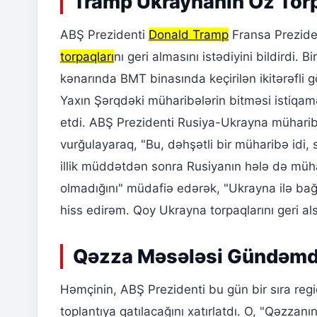
Tramp Ukraynanın Öz Torpa
ABŞ Prezidenti
Donald Tramp
Fransa Prezide
torpaqları
nı geri almasını istədiyini bildirdi.
kənarında BMT binasında keçirilən ikitərəfli
Yaxın Şərqdəki müharibələrin bitməsi istiqamə
etdi. ABŞ Prezidenti Rusiya-Ukrayna mühari
vurğulayaraq, "Bu, dəhşətli bir müharibə idi, 
illik müddətdən sonra Rusiyanın hələ də müh
olmadığını" müdafiə edərək, "Ukrayna ilə ba
hiss edirəm. Qoy Ukrayna torpaqlarını geri alsı
Qəzza Məsələsi Gündəm
Həmçinin, ABŞ Prezidenti bu gün bir sıra regio
toplantıya qatılacağını xatırlatdı. O, "Qəzza