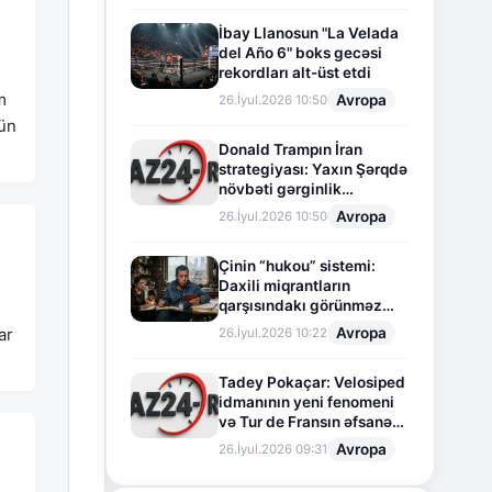
İbay Llanosun "La Velada
del Año 6" boks gecəsi
rekordları alt-üst etdi
m
Avropa
26.İyul.2026 10:50
çün
Donald Trampın İran
strategiyası: Yaxın Şərqdə
növbəti gərginlik
mərhələsi
Avropa
26.İyul.2026 10:50
Çinin “hukou” sistemi:
Daxili miqrantların
qarşısındakı görünməz
sədd
Avropa
ar
26.İyul.2026 10:22
Tadey Pokaçar: Velosiped
idmanının yeni fenomeni
və Tur de Fransın əfsanəvi
səhifəsi
Avropa
26.İyul.2026 09:31