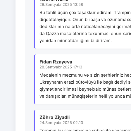
29.Sentyabr.2025 13:58
Bu təhlil üçün çox təşəkkür edirəm! Trampın
diqqətəlayiqdir. Onun birbaşa və özünəməx
dediklərinin nələrlə nəticələnəcəyini görmə
də Qəzza məsələlərinə toxunması onun xarici
yenidən minnətdarlığımı bildirirəm.
Fidan Rzayeva
28.Sentyabr.2025 17:13
Məqalənin məzmunu və sizin şərhləriniz hə
Ukraynanın ərazi bütövlüyü ilə bağlı dediyi
qiymətləndirilməsi beynəlxalq münasibətlər
və danışıqlar, münaqişələrin həlli yolunda 
Zöhrə Ziyadli
24.Sentyabr.2025 02:13
Trampın bu açıqlamasına şübhə ilə yanaşıram.