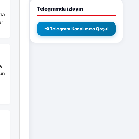
Telegramda izləyin
ldə
əri
📲 Telegram Kanalımıza Qoşul
nə
nun