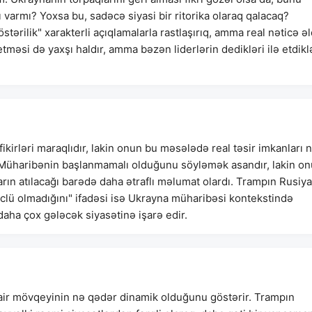
 varmı? Yoxsa bu, sadəcə siyasi bir ritorika olaraq qalacaq?
tərilik" xarakterli açıqlamalarla rastlaşırıq, amma real nəticə ə
tməsi də yaxşı haldır, amma bəzən liderlərin dedikləri ilə etdikl
irləri maraqlıdır, lakin onun bu məsələdə real təsir imkanları 
. Müharibənin başlanmamalı olduğunu söyləmək asandır, lakin o
rın atılacağı barədə daha ətraflı məlumat olardı. Trampın Rusiya
üclü olmadığını" ifadəsi isə Ukrayna müharibəsi kontekstində
aha çox gələcək siyasətinə işarə edir.
ir mövqeyinin nə qədər dinamik olduğunu göstərir. Trampın