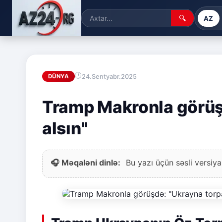
🔍
AZ
24.Sentyabr.2025
DÜNYA
Tramp Makronla görüşd
alsın"
🎧 Məqaləni dinlə:
Bu yazı üçün səsli versiya