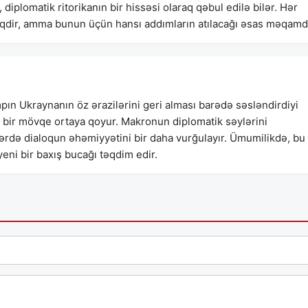
iplomatik ritorikanın bir hissəsi olaraq qəbul edilə bilər. Hər
yiqdir, amma bunun üçün hansı addımların atılacağı əsas məqamdı
pın Ukraynanın öz ərazilərini geri alması barədə səsləndirdiyi
lı bir mövqe ortaya qoyur. Makronun diplomatik səylərini
rdə dialoqun əhəmiyyətini bir daha vurğulayır. Ümumilikdə, bu
eni bir baxış bucağı təqdim edir.