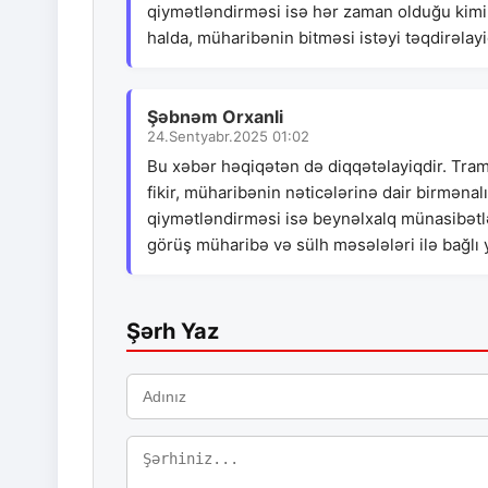
qiymətləndirməsi isə hər zaman olduğu kimi, d
halda, müharibənin bitməsi istəyi təqdirəla
Şəbnəm Orxanli
24.Sentyabr.2025 01:02
Bu xəbər həqiqətən də diqqətəlayiqdir. Tram
fikir, müharibənin nəticələrinə dair birməna
qiymətləndirməsi isə beynəlxalq münasibətlə
görüş müharibə və sülh məsələləri ilə bağlı y
Şərh Yaz