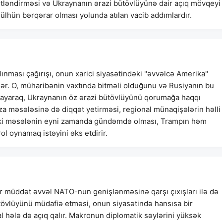
tləndirməsi və Ukraynanın ərazi bütövlüyünə dair açıq mövqeyi
sülhün bərqərar olması yolunda atılan vacib addımlardır.
ınması çağırışı, onun xarici siyasətindəki "əvvəlcə Amerika"
bilər. O, müharibənin vaxtında bitməli olduğunu və Rusiyanın bu
layaraq, Ukraynanın öz ərazi bütövlüyünü qorumağa haqqı
 məsələsinə də diqqət yetirməsi, regional münaqişələrin həlli
Bu iki məsələnin eyni zamanda gündəmdə olması, Trampın həm
ol oynamaq istəyini əks etdirir.
ir müddət əvvəl NATO-nun genişlənməsinə qarşı çıxışları ilə də
ütövlüyünü müdafiə etməsi, onun siyasətində hansısa bir
l hələ də açıq qalır. Makronun diplomatik səylərini yüksək