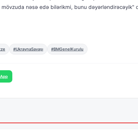
 mövzuda nəsə edə bilərikmi, bunu dəyərləndirəcəyik" 
zze
#UkraynaSavaşı
#BMGenelKurulu
sApp