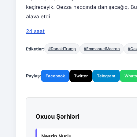
keçirəcəyik. Qəzza haqqında danışacağıq. Bu
əlavə etdi.
24 saat
Etiketlər:
#DonaldTrump
#EmmanuelMacron
#Ga
Paylaş:
Facebook
Twitter
Telegram
What
Oxucu Şərhləri
Nəsrin Nurlu