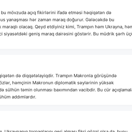
 bu mövzuda açıq fikirlərini ifadə etməsi həqiqətən də
sus yanaşması hər zaman maraq doğurur. Gələcəkdə bu
k maraqlı olacaq. Qeyd etdiyiniz kimi, Trampın həm Ukrayna, hə
 siyasətdəki geniş maraq dairəsini göstərir. Bu müdrik şərh ü
qiqətən də diqqətəlayiqdir. Trampın Makronla görüşündə
 sözlər, həmçinin Makronun diplomatik səylərinin yüksək
də sülhün təmin olunması baxımından vacibdir. Bu cür açıqlamal
mühüm addımlardır.
 Ukraynanın torpaqlarını geri alması fikri gözəl olsa da, bunu