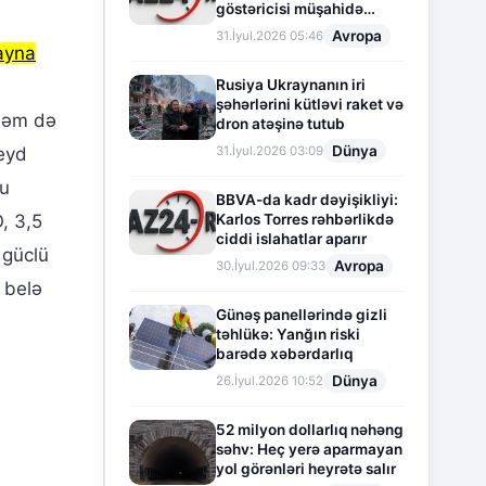
göstəricisi müşahidə
olunur
Avropa
31.İyul.2026 05:46
ayna
Rusiya Ukraynanın iri
şəhərlərini kütləvi raket və
həm də
dron atəşinə tutub
Dünya
31.İyul.2026 03:09
qeyd
nu
BBVA-da kadr dəyişikliyi:
Karlos Torres rəhbərlikdə
, 3,5
ciddi islahatlar aparır
 güclü
Avropa
30.İyul.2026 09:33
 belə
Günəş panellərində gizli
təhlükə: Yanğın riski
barədə xəbərdarlıq
Dünya
26.İyul.2026 10:52
52 milyon dollarlıq nəhəng
səhv: Heç yerə aparmayan
yol görənləri heyrətə salır