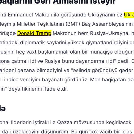
qlarını Geri Almasını İstəyir
nti Emmanuel Makron ilə görüşündə Ukraynanın öz
Ukr
 Birləşmiş Millətlər Təşkilatının (BMT) Baş Assambleyasının
 görüşdə
Donald Tramp
Makronun həm Rusiya-Ukrayna, 
tindəki diplomatik səylərini yüksək qiymətləndirdiyini 
bəsinin heç vaxt başlamamalı olan bir münaqişə olduğu
sona çatmalı idi və Rusiya bunu dayandırmalı idi" dedi. O
aribəni qazana bilmədiyini və "əslində göründüyü qədər
ğlı indicə verdiyim bəyanatı gördünüz. Mən həqiqətən də
n" deyə fikirlərini ifadə etdi.
də
nal liderlərin iştirakı ilə Qəzza mövzusunda keçiriləcək
nın da düzələcəyini düşünürəm. Bu gün çox vacib bir iclas