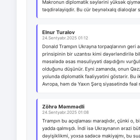
Makronun diplomatik səylərini yüksək qiymə
təqdirəlayiqdir. Bu cür beynəlxalq dialoqlar 
Elnur Turalov
24.Sentyabr.2025 01:12
Donald Trampın Ukrayna torpaqlarının geri al
prinsipinin bir uzantısı kimi dəyərləndirilə 
məsələdə əsas məsuliyyəti daşıdığını vurğu
olduğunu düşünür. Eyni zamanda, onun Qəzza
yolunda diplomatik fəaliyyətini göstərir. 
Avropa, həm də Yaxın Şərq siyasətində fəal r
Zöhrə Məmmədli
24.Sentyabr.2025 01:08
Trampın bu açıqlaması maraqlıdır, çünki o, b
yadda qalmışdı. İndi isə Ukraynanın ərazi b
dəyişiklikmi, yoxsa sadəcə makiyajmı, bu sua