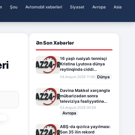
m
Şou
Avtomobil xəbərləri
Siyasət
Avropa
Asia
Ən Son Xəbərlər
16 yaşlı rusiyalı tennisçi
ri
Kristina Lyutova dünya
reytinqində ciddi
irəliləyişə imza atdı
Dünya
04.Avqust.2026 11:06
Davina Makkol xərçənglə
mübarizədən sonra
televiziya fəaliyyətinə
fasilə verir
03.Avqust.2026 00:59
Avropa
ABŞ-da qızılca yayılması:
Son 35 ilin rekord