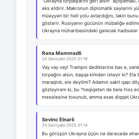
"Ukrayna torpaqlarını geri alsın" açıqlaması,
əks etdirir. Makronun diplomatik səylərini
müəyyən bir həll yolu axtardığını, lakin bunu 
göstərir. Rusiyanın gücünün mübaliğə edilmə
Ukrayna müharibəsindəki gələcək hadisələr ü
Rəna Məmmədli
24.Sentyabr.2025 01:18
Vay vay vay! Trampın dediklərinə bax e, sanki
torpağını alsın, başqa kimdən istəyir ki? El
maraqlıdı, elə deyilmi? Adamın sakit qapı dö
gözləyirəm ki, bu "həqiqətən də belə hiss ed
məsələsinə toxunub, amma əsas diqqət Ukra
Sevinc Elnarli
24.Sentyabr.2025 01:14
Bu görüşün Ukrayna üçün nə dərəcədə əhəmi