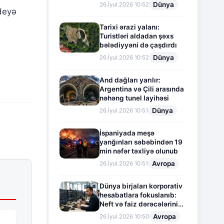
Dünya
26.İyul.2026 10:52
deyə
Tarixi ərazi yalanı:
Turistləri aldadan şəxs
bələdiyyəni də çaşdırdı
Dünya
26.İyul.2026 10:52
And dağları yarılır:
Argentina və Çili arasında
nəhəng tunel layihəsi
Dünya
26.İyul.2026 10:51
İspaniyada meşə
yanğınları səbəbindən 19
min nəfər təxliyə olunub
Avropa
26.İyul.2026 10:51
Dünya birjaları korporativ
hesabatlara fokuslanıb:
Neft və faiz dərəcələrinin
təsiri altında cari vəziyyət
Avropa
26.İyul.2026 10:50