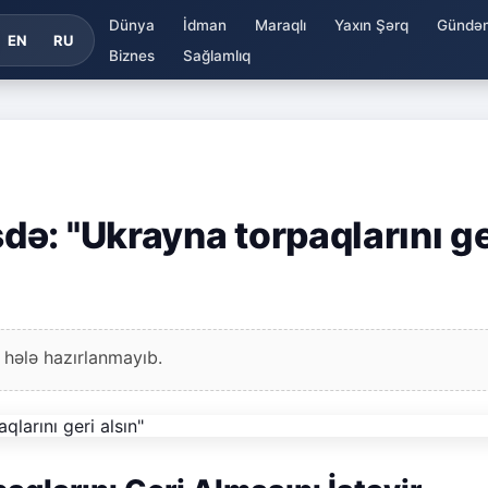
Dünya
İdman
Maraqlı
Yaxın Şərq
Gündə
EN
RU
Biznes
Sağlamlıq
ə: "Ukrayna torpaqlarını ge
 hələ hazırlanmayıb.