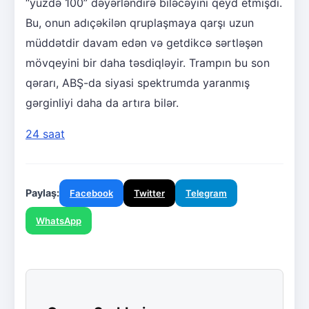
“yüzdə 100” dəyərləndirə biləcəyini qeyd etmişdi.
Bu, onun adıçəkilən qruplaşmaya qarşı uzun
müddətdir davam edən və getdikcə sərtləşən
mövqeyini bir daha təsdiqləyir. Trampın bu son
qərarı, ABŞ-da siyasi spektrumda yaranmış
gərginliyi daha da artıra bilər.
24 saat
Paylaş:
Facebook
Twitter
Telegram
WhatsApp