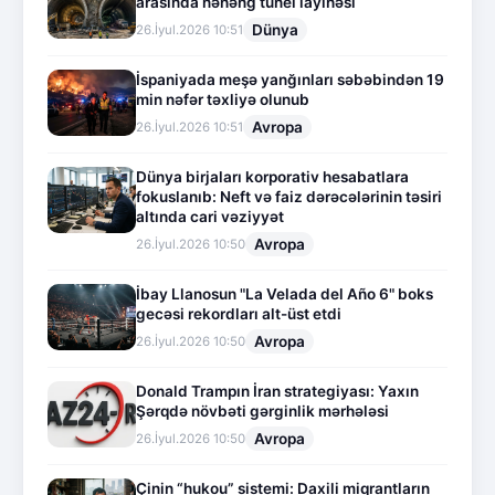
arasında nəhəng tunel layihəsi
Dünya
26.İyul.2026 10:51
İspaniyada meşə yanğınları səbəbindən 19
min nəfər təxliyə olunub
Avropa
26.İyul.2026 10:51
Dünya birjaları korporativ hesabatlara
fokuslanıb: Neft və faiz dərəcələrinin təsiri
altında cari vəziyyət
Avropa
26.İyul.2026 10:50
İbay Llanosun "La Velada del Año 6" boks
gecəsi rekordları alt-üst etdi
Avropa
26.İyul.2026 10:50
Donald Trampın İran strategiyası: Yaxın
Şərqdə növbəti gərginlik mərhələsi
Avropa
26.İyul.2026 10:50
Çinin “hukou” sistemi: Daxili miqrantların