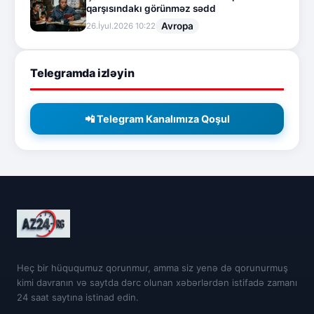
qarşısındakı görünməz sədd
Avropa
26.İyul.2026 10:22
Telegramda izləyin
📲 Telegram Kanalımıza Qoşul
Heç bir hüququmuz qorunmur, amma siz yenə də qorunurmuş
kimi davranın və saytda dərc olunan xəbərlərdən istifadə zamanı
24 saat saytına istinad edin.