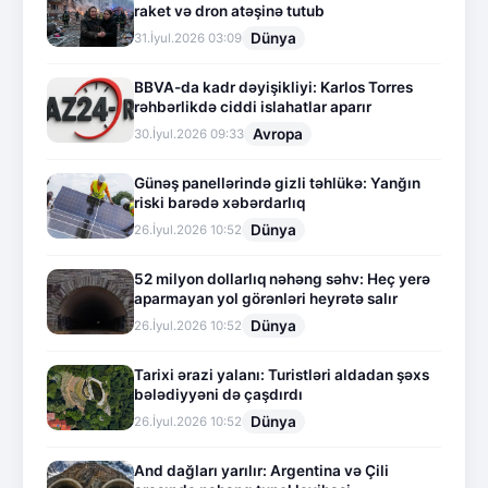
raket və dron atəşinə tutub
Dünya
31.İyul.2026 03:09
BBVA-da kadr dəyişikliyi: Karlos Torres
rəhbərlikdə ciddi islahatlar aparır
Avropa
30.İyul.2026 09:33
Günəş panellərində gizli təhlükə: Yanğın
riski barədə xəbərdarlıq
Dünya
26.İyul.2026 10:52
52 milyon dollarlıq nəhəng səhv: Heç yerə
aparmayan yol görənləri heyrətə salır
Dünya
26.İyul.2026 10:52
Tarixi ərazi yalanı: Turistləri aldadan şəxs
bələdiyyəni də çaşdırdı
Dünya
26.İyul.2026 10:52
And dağları yarılır: Argentina və Çili