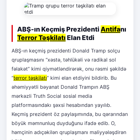
ABŞ-ın Keçmiş Prezidenti
Antifa
nı
Terror Təşkilatı
Elan Etdi
ABŞ-ın keçmiş prezidenti Donald Tramp solçu
qruplaşmasını “xəstə, təhlükəli və radikal sol
fəlakət” kimi qiymətləndirərək, onu rəsmi şəkildə
“
terror təşkilatı
” kimi elan etdiyini bildirib. Bu
əhəmiyyətli bəyanat Donald Trampın ABŞ
mərkəzli Truth Social sosial media
platformasındakı şəxsi hesabından yayılıb.
Keçmiş prezident öz paylaşımında, bu qərarından
böyük məmnunluq duyduğunu ifadə edib. O,
həmçinin adıçəkilən qruplaşmanı maliyyələşdirən