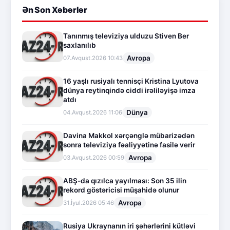
Ən Son Xəbərlər
Tanınmış televiziya ulduzu Stiven Ber
saxlanılıb
Avropa
07.Avqust.2026 10:43
16 yaşlı rusiyalı tennisçi Kristina Lyutova
dünya reytinqində ciddi irəliləyişə imza
atdı
Dünya
04.Avqust.2026 11:06
Davina Makkol xərçənglə mübarizədən
sonra televiziya fəaliyyətinə fasilə verir
Avropa
03.Avqust.2026 00:59
ABŞ-da qızılca yayılması: Son 35 ilin
rekord göstəricisi müşahidə olunur
Avropa
31.İyul.2026 05:46
Rusiya Ukraynanın iri şəhərlərini kütləvi