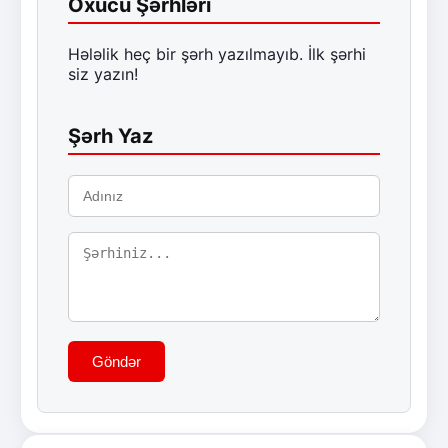
Oxucu Şərhləri
Hələlik heç bir şərh yazılmayıb. İlk şərhi
siz yazın!
Şərh Yaz
Göndər