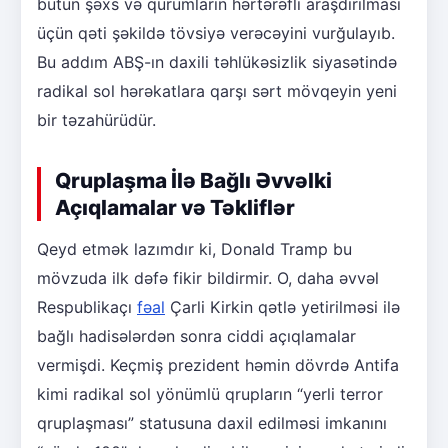
bütün şəxs və qurumların hərtərəfli araşdırılması
üçün qəti şəkildə tövsiyə verəcəyini vurğulayıb.
Bu addım ABŞ-ın daxili təhlükəsizlik siyasətində
radikal sol hərəkatlara qarşı sərt mövqeyin yeni
bir təzahürüdür.
Qruplaşma İlə Bağlı Əvvəlki
Açıqlamalar və Təkliflər
Qeyd etmək lazımdır ki, Donald Tramp bu
mövzuda ilk dəfə fikir bildirmir. O, daha əvvəl
Respublikaçı
fəal
Çarli Kirkin qətlə yetirilməsi ilə
bağlı hadisələrdən sonra ciddi açıqlamalar
vermişdi. Keçmiş prezident həmin dövrdə Antifa
kimi radikal sol yönümlü qrupların “yerli terror
qruplaşması” statusuna daxil edilməsi imkanını