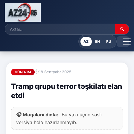
🔍
AZ
EN
RU
18.Sentyabr.2025
GÜNDƏM
Tramp qrupu terror təşkilatı elan
etdi
🎧 Məqaləni dinlə:
Bu yazı üçün səsli
versiya hələ hazırlanmayıb.