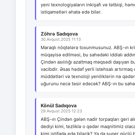
yeni texnologiyaların inkişafı və tətbiqi, hə
istiqamətləri əhatə edə bilər.
Zöhrə Sadıqova
30.Avqust.2025 11:13
Maraqlı nöqtələrə toxunmusunuz. ABŞ-ın kriti
müqayisə edilməsi, bu sahədəki iddialı addıml
Çindən asılılığı azaltmaq məqsədi daşıyan bu
vacibdir. Əsas hədəf yerli istehsalı artırmaq 
müddətləri və texnoloji yeniliklərin nə qədə
uğurunu necə təsir edəcək? ABŞ-ın bu sahəd
Könül Sadıqova
29.Avqust.2025 12:23
ABŞ-ın Çindən gələn nadir torpaqları geri 
dediyi kimi, tezliklə o qədər maqnitimiz ola
kimi istifadə edə bilərik? Ya da super güclü 