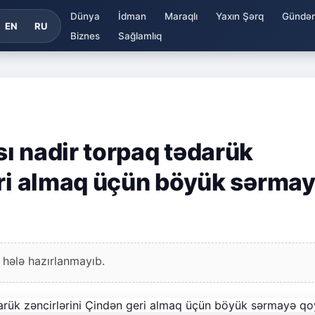
Dünya
İdman
Maraqlı
Yaxın Şərq
Gündə
EN
RU
Biznes
Sağlamlıq
ı nadir torpaq tədarük
eri almaq üçün böyük sərma
 hələ hazırlanmayıb.