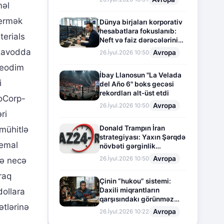
məl
vermək
Dünya birjaları korporativ
hesabatlara fokuslanıb:
terials
Neft və faiz dərəcələrinin
təsiri altında cari vəziyyət
i zavodda
Avropa
26.İyul.2026 10:50
zeodim
İbay Llanosun "La Velada
i
del Año 6" boks gecəsi
rekordları alt-üst etdi
ioCorp-
Avropa
26.İyul.2026 10:50
ri
Donald Trampın İran
 mühitlə
strategiyası: Yaxın Şərqdə
 emal
növbəti gərginlik
mərhələsi
Avropa
26.İyul.2026 10:50
nə necə
raq
Çinin “hukou” sistemi:
Daxili miqrantların
dollara
qarşısındakı görünməz
ətlərinə
sədd
Avropa
26.İyul.2026 10:22