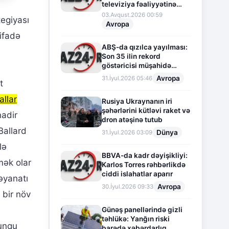
televiziya fəaliyyətinə
fasilə verir
03.Avqust.2026 00:59
egiyası
Avropa
tifadə
ABŞ-da qızılca yayılması:
Son 35 ilin rekord
göstəricisi müşahidə
olunur
Avropa
31.İyul.2026 05:46
t
allar
Rusiya Ukraynanın iri
şəhərlərini kütləvi raket və
nadir
dron atəşinə tutub
Ballard
Dünya
31.İyul.2026 03:09
lə
BBVA-da kadr dəyişikliyi:
mək olar
Karlos Torres rəhbərlikdə
ciddi islahatlar aparır
yanatı
Avropa
30.İyul.2026 09:33
 bir növ
Günəş panellərində gizli
təhlükə: Yanğın riski
yunqu
barədə xəbərdarlıq