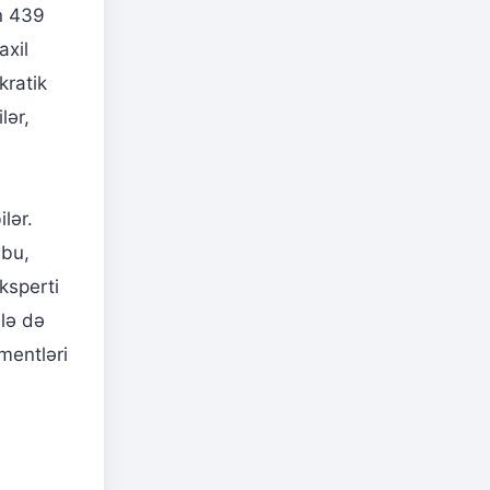
ün 439
axil
kratik
lər,
lər.
 bu,
ksperti
ələ də
mentləri