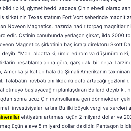
bildirib ki, qiymət həddi sadəcə Çinin əbədi olaraq sah
ls şirkətinin Texas ştatının Fort Vort şəhərində maqnit 
əşən Noveon Magnetics, hazırda nadir torpaq maqnitlərini
rə edir. Ostinin cənubunda yerləşən şirkət, ildə 2000 to
 Noveon Magnetics şirkətinin baş icraçı direktoru Skott D
 deyib: "Mən, əlbəttə ki, ümid edirəm və düşünürəm ki,
iklərin hesablamalarına görə, qarşıdakı bir neçə il ərzin
lə, Amerika şirkətləri hələ də Şimali Amerikanın təxminə
 Tələbatın növbəti onillikdə iki dəfə artacağı gözlənilir. 
 etməyə başlayacağını planlaşdıran Ballard deyib ki, 
lduqdan sonra ucuz Çin məhsullarına geri dönməkdən çək
əti investisiyaları artırır Bu ilki böyük vergi və xərcləri
minerallar
ehtiyatını artırması üçün 2 milyard dollar və 2
rmaq üçün əlavə 5 milyard dollar daxildir. Pentaqon bildir