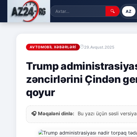
🔍
AZ
29.Avqust.2025
AVTOMOBIL XƏBƏRLƏRI
Trump administrasiyas
zəncirlərini Çindən g
qoyur
🎧 Məqaləni dinlə:
Bu yazı üçün səsli versiya