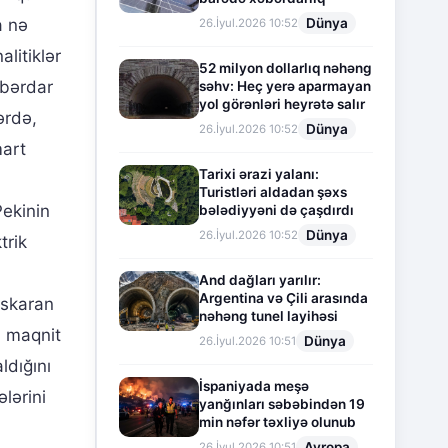
Dünya
a nə
26.İyul.2026 10:52
alitiklər
52 milyon dollarlıq nəhəng
əbərdar
səhv: Heç yerə aparmayan
yol görənləri heyrətə salır
ərdə,
Dünya
26.İyul.2026 10:52
mart
Tarixi ərazi yalanı:
Turistləri aldadan şəxs
Pekinin
bələdiyyəni də çaşdırdı
Dünya
26.İyul.2026 10:52
trik
And dağları yarılır:
Argentina və Çili arasında
askaran
nəhəng tunel layihəsi
a maqnit
Dünya
26.İyul.2026 10:51
ldığını
İspaniyada meşə
lərini
yanğınları səbəbindən 19
min nəfər təxliyə olunub
Avropa
26.İyul.2026 10:51