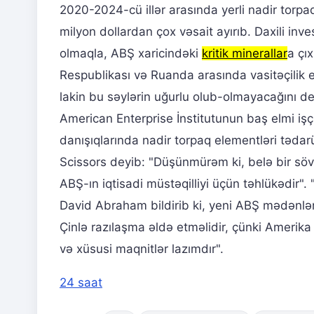
2020-2024-cü illər arasında yerli nadir torpa
milyon dollardan çox vəsait ayırıb. Daxili in
olmaqla, ABŞ xaricindəki
kritik minerallar
a çı
Respublikası və Ruanda arasında vasitəçilik e
lakin bu səylərin uğurlu olub-olmayacağını de
American Enterprise İnstitutunun baş elmi işçi
danışıqlarında nadir torpaq elementləri təda
Scissors deyib: "Düşünmürəm ki, belə bir söv
ABŞ-ın iqtisadi müstəqilliyi üçün təhlükədir".
David Abraham bildirib ki, yeni ABŞ mədənləri 
Çinlə razılaşma əldə etməlidir, çünki Amerika 
və xüsusi maqnitlər lazımdır".
24 saat