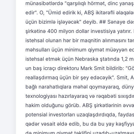
münasibətlərdə "qarşılıqlı hörmət, dinc yanaş
edir". O, "Ümid edirik ki, ABŞ ikitərəfli əlaqə
üçün bizimlə işləyəcək" deyib. ## Sənaye dəst
şirkətinə 400 milyon dollar investisiya yatırı
istehsal olunan hər bir maqnitin alınmasını 
məhsulları üçün minimum qiymət müəyyən edib
istehsal etmək üçün Nebraska ştatında 1,2 mi
un baş icraçı direktoru Mark Smit bildirib: "G
reallaşdırmaq üçün bir şey edəcəyik". Smit, A
bağlı narahatlıqlara məhəl qoymayaraq, düny
texnologiyası hazırlayaraq və rəqabəti sıxış
hakim olduğunu görüb. ABŞ şirkətlərinin əvvəl
potensial investorları uzaqlaşdırdıqda, fayd
qədər vəsait əldə edib, bu da bu yay kəşfiyy
də minimum qiymət təklifini uzadıb-uzatmayac