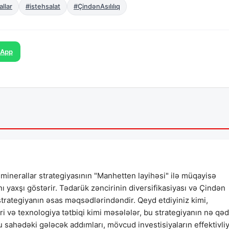
allar
#istehsalat
#ÇindənAsılılıq
sApp
 minerallar strategiyasının "Manhetten layihəsi" ilə müqayisə
ı yaxşı göstərir. Tədarük zəncirinin diversifikasiyası və Çindən
, strategiyanın əsas məqsədlərindəndir. Qeyd etdiyiniz kimi,
əri və texnologiya tətbiqi kimi məsələlər, bu strategiyanın nə qə
sahədəki gələcək addımları, mövcud investisiyaların effektivliy