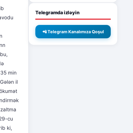
ib
Telegramda izləyin
zavodu
📲 Telegram Kanalımıza Qoşul
n
ann
 bu,
də
n 35 min
Gələn il
hökumət
indirmək
 azaltma
029-cu
ib ki,