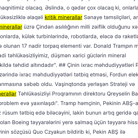
qnitimiz olacaq. Əslində, o qədər çox olacaq ki, onlarl
ükəsizliklə əlaqəli
kritik minerallar
Sənaye təmsilçiləri, an
 minerallar
üzrə Çindən asılılığının milli zəiflik olduğunu x
onlarda, külək turbinlərində, robotlarda, eləcə də raketl
fadə olunan 17 nadir torpaq elementi var. Donald Trampın 
sadi təhlükəsizliyimiz, düşmən xarici güclərin mineral
kildə təhdid altındadır". ## Çinin ixrac məhdudiyyətləri 
zərində ixrac məhdudiyyətləri tətbiq etməsi, Fordun elek
yanmasına səbəb oldu. Vaşinqtonda yerləşən Strateji və
nerallar
Təhlükəsizliyi Proqramının direktoru Qreyselin B
ən problem evə yaxınlaşdı". Tramp həmçinin, Pekinin ABŞ-
 rüsum tətbiq edə biləcəyini, lakin bunun artıq geridə qa
olan Boeing təyyarələrini yerə salmaq üçün təyyarə hissə
liyinin sözçüsü Quo Czyakun bildirib ki, Pekin ABŞ ilə