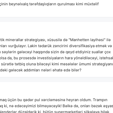
mçinin beynəlxalq tərəfdaşlıqların qurulması kimi müxtəlif
k minerallar strategiyası, xüsusilə də "Manhetten layihəsi" ilə
arı vurğulayır. Lakin tədarük zəncirini diversifikasiya etmək və
 səylərin gələcəyi haqqında sizin də qeyd etdiyiniz suallar çox
olsa da, bu prosesdə investisiyaların hara yönəldiləcəyi, istehsa
r sürətlə tətbiq oluna biləcəyi kimi məsələlər ümumi strategiyan
əki gələcək addımları nələri əhatə edə bilər?
almaq üçün bu qədər pul xərcləməsinə heyran oldum. Trampın
caq ki, nə edəcəyimizi bilməyəcəyik! Bəlkə də, onları bəzək əşyas
blenderlər düzəldərik ki, bütün supermarketləri silkələyə bilək.