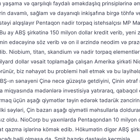
ı yaşama və qarşılıqlı faydalı əməkdaşlıq prinsiplərinə ə
lərin davamlı, sağlam və dayanıqlı inkişafına birgə töhfə 
əyi alqışlayır Pentaqon nadir torpaq istehsalçısı MP Ma
r. Bu ay ABŞ şirkətinə 150 milyon dollar kredit verib, yen
təmin edəcəyinə söz verib və on il ərzində neodim və pra
. Niobium, titan, skandium və nadir torpaq elementlər
lyard dollar vəsait toplamağa çalışan Amerika şirkəti N
örünür, biz nəhayət bu problemi həll etmək və bu layihələ
BŞ-ın sənayeni Çinə necə güzəştə getdiyini, Çinin ətraf
a miqyasında mədənlərə investisiya yatıraraq, qabaqcıl
dırmaq üçün aşağı qiymətlər təyin edərək tədarük zənciri
ki səyləri, Çin bazarı aşağı qiymətli məhsullarla doldura
asız oldu. NioCorp bu yaxınlarda Pentaqondan 10 milyon 
at qazma işlərinə kömək edib. Hökumətin digər ABŞ şirk
ağı bəlli olmasa da, Smit hazırkı dəstəyin keçmişlə