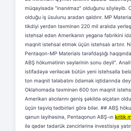
müqayisədə "inanılmaz" olduğunu söyləyib. O 
olduğu iş üsulunu aradan qaldırır. MP Materia
tikdiyi yerdən təxminən 220 mil aralıda yerl
istehsal edən Amerikanın yeganə fabrikini ida
maqnit istehsal etmək üçün istehsalı artırır.
Pentaqon-MP Materials tərəfdaşlığı haqqında
ABŞ hökumətinin səylərinin sonu deyil". Analit
istifadəyə veriləcək bütün yeni istehsalla be
ton maqnit tələbatını ödəmək iqtidarında deyil.
Oklahomada təxminən 600 ton maqnit istehsal
Amerikan alıcılarını geniş şəkildə əlçatan o
üçün təşviq tədbirləri görə bilər. ## ABŞ hökum
qanun layihəsinə, Pentaqonun ABŞ-ın
kritik 
ilə qədər tədarük zəncirlərinə investisiya yatı