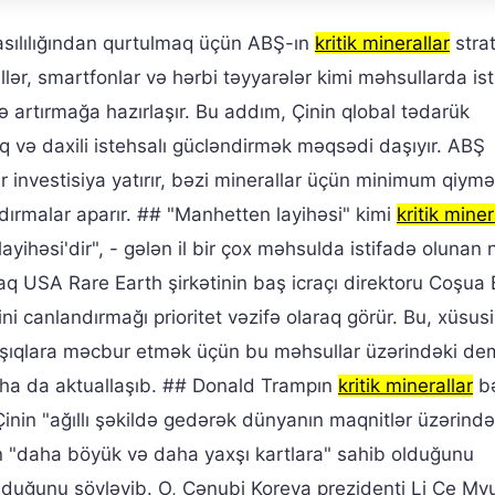
n asılılığından qurtulmaq üçün ABŞ-ın
kritik minerallar
strat
lər, smartfonlar və hərbi təyyarələr kimi məhsullarda is
ə artırmağa hazırlaşır. Bu addım, Çinin qlobal tədarük
və daxili istehsalı gücləndirmək məqsədi daşıyır. ABŞ
ar investisiya yatırır, bəzi minerallar üçün minimum qiymə
dırmalar aparır. ## "Manhetten layihəsi" kimi
kritik miner
ayihəsi'dir", - gələn il bir çox məhsulda istifadə olunan 
q USA Rare Earth şirkətinin baş icraçı direktoru Coşua 
i canlandırmağı prioritet vəzifə olaraq görür. Bu, xüsusi
ışıqlara məcbur etmək üçün bu məhsullar üzərindəki de
daha da aktuallaşıb. ## Donald Trampın
kritik minerallar
bə
nin "ağıllı şəkildə gedərək dünyanın maqnitlər üzərində
Ş-ın "daha böyük və daha yaxşı kartlara" sahib olduğunu
lduğunu söyləyib. O, Cənubi Koreya prezidenti Li Ce M