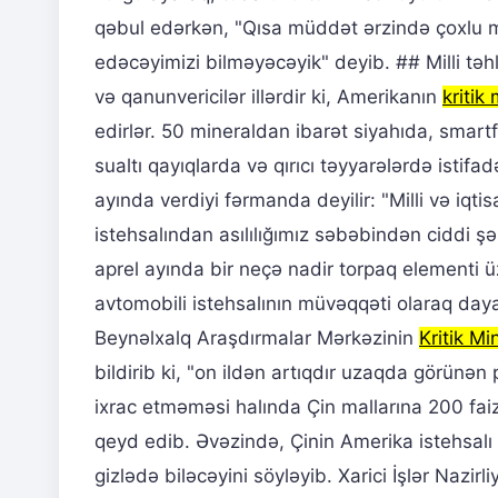
qəbul edərkən, "Qısa müddət ərzində çoxlu ma
edəcəyimizi bilməyəcəyik" deyib. ## Milli təhl
və qanunvericilər illərdir ki, Amerikanın
kritik
edirlər. 50 mineraldan ibarət siyahıda, smartf
sualtı qayıqlarda və qırıcı təyyarələrdə isti
ayında verdiyi fərmanda deyilir: "Milli və iqti
istehsalından asılılığımız səbəbindən ciddi şə
aprel ayında bir neçə nadir torpaq elementi ü
avtomobili istehsalının müvəqqəti olaraq da
Beynəlxalq Araşdırmalar Mərkəzinin
Kritik Mi
bildirib ki, "on ildən artıqdır uzaqda görün
ixrac etməməsi halında Çin mallarına 200 faiz
qeyd edib. Əvəzində, Çinin Amerika istehsalı 
gizlədə biləcəyini söyləyib. Xarici İşlər Nazir