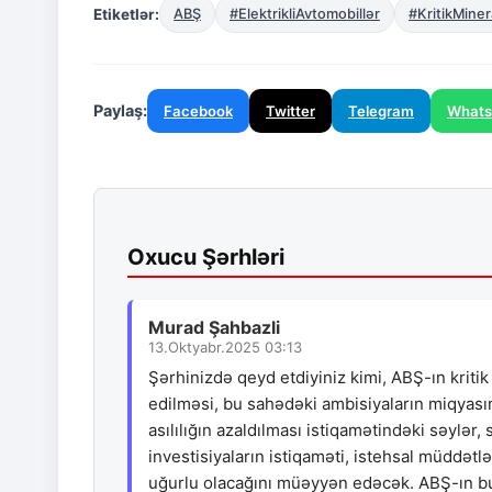
Etiketlər:
ABŞ
#ElektrikliAvtomobillər
#KritikMiner
Paylaş:
Facebook
Twitter
Telegram
What
Oxucu Şərhləri
Murad Şahbazli
13.Oktyabr.2025 03:13
Şərhinizdə qeyd etdiyiniz kimi, ABŞ-ın kritik
edilməsi, bu sahədəki ambisiyaların miqyasın
asılılığın azaldılması istiqamətindəki səylər
investisiyaların istiqaməti, istehsal müddətl
uğurlu olacağını müəyyən edəcək. ABŞ-ın bu 