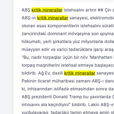
ABŞ
kritik minerallar
istehsalını artırır ## Çi
ABŞ-ın
kritik minerallar
sənayesi, elektromobil
olunan əsas komponentlərin istehsalını sürətl
zəncirindəki dominant mövqeyinə son qoymaq 
hökuməti, yerli şirkətlərə yüz milyonlarla doll
müəyyən edir və xarici tədarüklərə qarşı araş
"Bu, nadir torpaqlar üçün bir növ 'Manhetten l
torpaq maqnitlərini istehsal etməyə başlayaca
bildirib. Ağ Ev, daxili
kritik minerallar
sənayesin
Pekinin ticarət müharibəsi zamanı ABŞ-ı dan
ki, inhisarından istifadə etməsindən sonra 
ABŞ prezidenti Donald Tramp bu yaxınlarda Çi
inhisarını ələ keçirdiyini" bildirib. Lakin AB
vurğulayaraq, tədarükü təmin etməyə əmin o