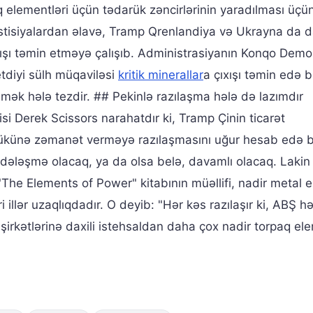
q elementləri üçün tədarük zəncirlərinin yaradılması üç
vestisiyalardan əlavə, Tramp Qrenlandiya və Ukrayna da d
xışı təmin etməyə çalışıb. Administrasiyanın Konqo Demo
tdiyi sülh müqaviləsi
kritik minerallar
a çıxışı təmin edə bi
mək hələ tezdir. ## Pekinlə razılaşma hələ də lazımdır
si Derek Scissors narahatdır ki, Tramp Çinin ticarət
rükünə zəmanət verməyə razılaşmasını uğur hesab edə bi
dələşmə olacaq, ya da olsa belə, davamlı olacaq. Lakin
 "The Elements of Power" kitabının müəllifi, nadir metal e
illər uzaqlıqdadır. O deyib: "Hər kəs razılaşır ki, ABŞ h
şirkətlərinə daxili istehsaldan daha çox nadir torpaq ele