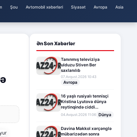
m
Şou
Avtomobil xəbərləri
Siyasət
Avropa
Asia
Ən Son Xəbərlər
Tanınmış televiziya
ulduzu Stiven Ber
saxlanılıb
yə
07.Avqust.2026 10:43
Avropa
16 yaşlı rusiyalı tennisçi
Kristina Lyutova dünya
reytinqində ciddi
irəliləyişə imza atdı
Dünya
04.Avqust.2026 11:06
Davina Makkol xərçənglə
mübarizədən sonra