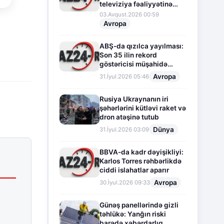
televiziya fəaliyyətinə
fasilə verir
03.Avqust.2026 00:59
Avropa
ABŞ-da qızılca yayılması:
Son 35 ilin rekord
göstəricisi müşahidə
olunur
Avropa
31.İyul.2026 05:46
Rusiya Ukraynanın iri
şəhərlərini kütləvi raket və
dron atəşinə tutub
Dünya
31.İyul.2026 03:09
BBVA-da kadr dəyişikliyi:
Karlos Torres rəhbərlikdə
ciddi islahatlar aparır
Avropa
30.İyul.2026 09:33
Günəş panellərində gizli
təhlükə: Yanğın riski
barədə xəbərdarlıq