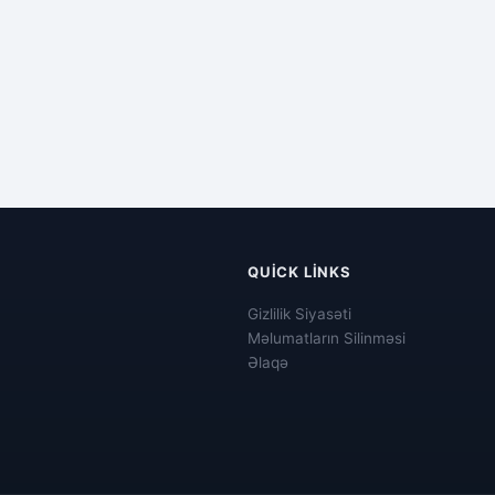
QUICK LINKS
Gizlilik Siyasəti
Məlumatların Silinməsi
Əlaqə