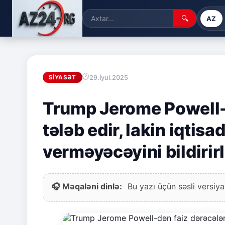
🔍
AZ
29.İyul.2025
SIYASƏT
Trump Jerome Powell-d
tələb edir, lakin iqtis
verməyəcəyini bildirir
🎧 Məqaləni dinlə:
Bu yazı üçün səsli versiya