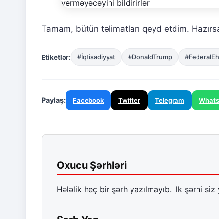
Tamam, bütün təlimatları qeyd etdim. Hazırs
Etiketlər:
#İqtisadiyyat
#DonaldTrump
#FederalEh
Paylaş:
Facebook
Twitter
Telegram
What
Oxucu Şərhləri
Hələlik heç bir şərh yazılmayıb. İlk şərhi siz 