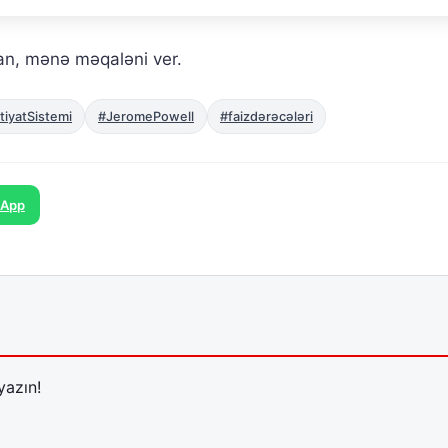
an, mənə məqaləni ver.
tiyatSistemi
#JeromePowell
#faizdərəcələri
sApp
yazın!