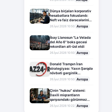
Dünya birjaları korporativ
hesabatlara fokuslanıb:
Neft və faiz dərəcələrinin
təsiri altında cari vəziyyət
Avropa
26.İyul.2026 10:50
İbay Llanosun "La Velada
del Año 6" boks gecəsi
rekordları alt-üst etdi
Avropa
26.İyul.2026 10:50
Donald Trampın İran
strategiyası: Yaxın Şərqdə
növbəti gərginlik
mərhələsi
Avropa
26.İyul.2026 10:50
Çinin “hukou” sistemi:
Daxili miqrantların
qarşısındakı görünməz
sədd
Avropa
26.İyul.2026 10:22