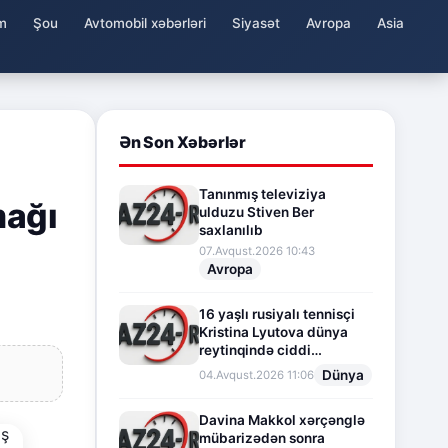
m
Şou
Avtomobil xəbərləri
Siyasət
Avropa
Asia
Ən Son Xəbərlər
Tanınmış televiziya
mağı
ulduzu Stiven Ber
saxlanılıb
07.Avqust.2026 10:43
Avropa
16 yaşlı rusiyalı tennisçi
Kristina Lyutova dünya
reytinqində ciddi
irəliləyişə imza atdı
Dünya
04.Avqust.2026 11:06
Davina Makkol xərçənglə
mübarizədən sonra