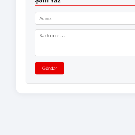
Şərh Yaz
Göndər