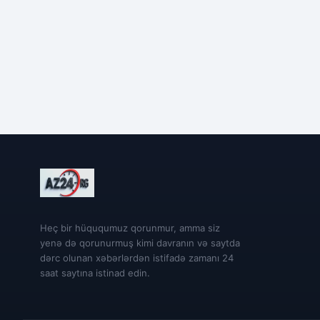
Heç bir hüququmuz qorunmur, amma siz
yenə də qorunurmuş kimi davranın və saytda
dərc olunan xəbərlərdən istifadə zamanı 24
saat saytına istinad edin.