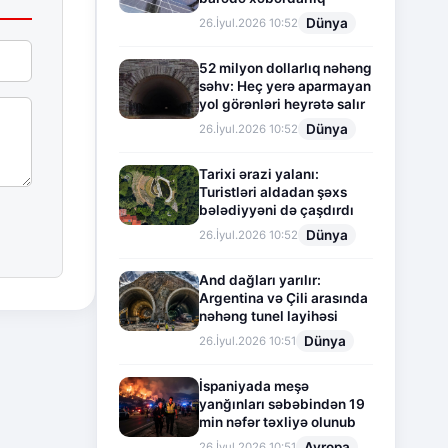
Dünya
26.İyul.2026 10:52
52 milyon dollarlıq nəhəng
səhv: Heç yerə aparmayan
yol görənləri heyrətə salır
Dünya
26.İyul.2026 10:52
Tarixi ərazi yalanı:
Turistləri aldadan şəxs
bələdiyyəni də çaşdırdı
Dünya
26.İyul.2026 10:52
And dağları yarılır:
Argentina və Çili arasında
nəhəng tunel layihəsi
Dünya
26.İyul.2026 10:51
İspaniyada meşə
yanğınları səbəbindən 19
min nəfər təxliyə olunub
Avropa
26.İyul.2026 10:51