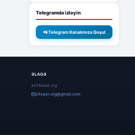
Telegramda izləyin
📲 Telegram Kanalımıza Qoşul
ƏLAQƏ
az24saat.org
24saat.org@gmail.com