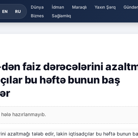
Dünya
İdman
Maraqlı
Yaxın Şərq
Gündə
EN
RU
Biznes
Sağlamlıq
ən faiz dərəcələrini azalt
adçılar bu həftə bunun baş
lər
 hələ hazırlanmayıb.