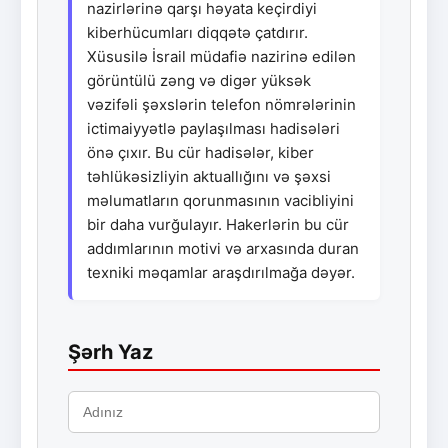
nazirlərinə qarşı həyata keçirdiyi
kiberhücumları diqqətə çatdırır.
Xüsusilə İsrail müdafiə nazirinə edilən
görüntülü zəng və digər yüksək
vəzifəli şəxslərin telefon nömrələrinin
ictimaiyyətlə paylaşılması hadisələri
önə çıxır. Bu cür hadisələr, kiber
təhlükəsizliyin aktuallığını və şəxsi
məlumatların qorunmasının vacibliyini
bir daha vurğulayır. Hakerlərin bu cür
addımlarının motivi və arxasında duran
texniki məqamlar araşdırılmağa dəyər.
Şərh Yaz