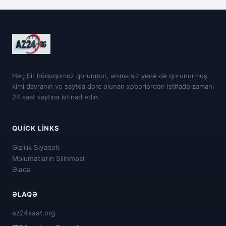
Heç bir hüququmuz qorunmur, amma siz yenə də qorunurmuş
kimi davranın və saytda dərc olunan xəbərlərdən istifadə zamanı
24 saat saytına istinad edin.
QUICK LINKS
Gizlilik Siyasəti
Məlumatların Silinməsi
Əlaqə
ƏLAQƏ
az24saat.org