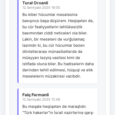
Tural Orxanli
12.Sentyabr.2025 16:05
Bu kiber hücumlar məsələsinə
baxışınızı başa düşürəm. Həqiqətən də,
bu cür fəaliyyətlərin təhlükəsizlik
baxımından ciddi nəticələri ola bilər.
Lakin, bir məsələni də vurğulamaq
lazımdır ki, bu cür hücumlar bəzən
dövlətlərarası münasibətlərdə də
müəyyən təzyiq vasitəsi kimi də
istifadə oluna bilər. Bu hadisələrin daha
dərindən təhlil edilməsi, hüquqi və etik
məsələlərin müzakirəsi vacibdir.
Faiq Fərmanli
12.Sentyabr.2025 12:58
Bu məqalə həqiqətən də maraqlıdır.
"Türk hakerlər"in İsrail nazirlərinə qarşı