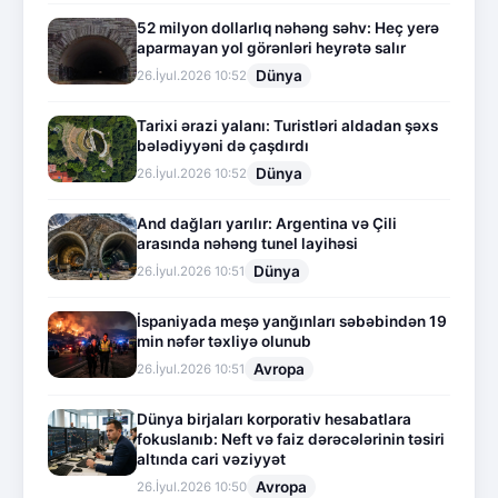
52 milyon dollarlıq nəhəng səhv: Heç yerə
aparmayan yol görənləri heyrətə salır
Dünya
26.İyul.2026 10:52
Tarixi ərazi yalanı: Turistləri aldadan şəxs
bələdiyyəni də çaşdırdı
Dünya
26.İyul.2026 10:52
And dağları yarılır: Argentina və Çili
arasında nəhəng tunel layihəsi
Dünya
26.İyul.2026 10:51
İspaniyada meşə yanğınları səbəbindən 19
min nəfər təxliyə olunub
Avropa
26.İyul.2026 10:51
Dünya birjaları korporativ hesabatlara
fokuslanıb: Neft və faiz dərəcələrinin təsiri
altında cari vəziyyət
Avropa
26.İyul.2026 10:50