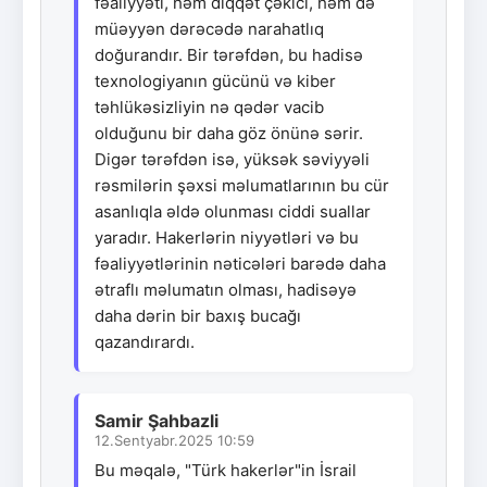
fəaliyyəti, həm diqqət çəkici, həm də
müəyyən dərəcədə narahatlıq
doğurandır. Bir tərəfdən, bu hadisə
texnologiyanın gücünü və kiber
təhlükəsizliyin nə qədər vacib
olduğunu bir daha göz önünə sərir.
Digər tərəfdən isə, yüksək səviyyəli
rəsmilərin şəxsi məlumatlarının bu cür
asanlıqla əldə olunması ciddi suallar
yaradır. Hakerlərin niyyətləri və bu
fəaliyyətlərinin nəticələri barədə daha
ətraflı məlumatın olması, hadisəyə
daha dərin bir baxış bucağı
qazandırardı.
Samir Şahbazli
12.Sentyabr.2025 10:59
Bu məqalə, "Türk hakerlər"in İsrail