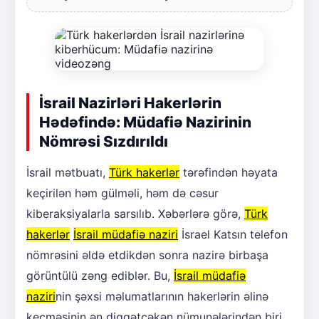
İsrail Nazirləri Hakerlərin
Hədəfində: Müdafiə Nazirinin
Nömrəsi Sızdırıldı
İsrail mətbuatı,
Türk hakerlər
tərəfindən həyata
keçirilən həm gülməli, həm də cəsur
kiberaksiyalarla sarsılıb. Xəbərlərə görə,
Türk
hakerlər
İsrail müdafiə naziri
İsrael Katsın telefon
nömrəsini əldə etdikdən sonra nazirə birbaşa
görüntülü zəng ediblər. Bu,
İsrail müdafiə
naziri
nin şəxsi məlumatlarının hakerlərin əlinə
keçməsinin ən diqqətçəkən nümunələrindən biri