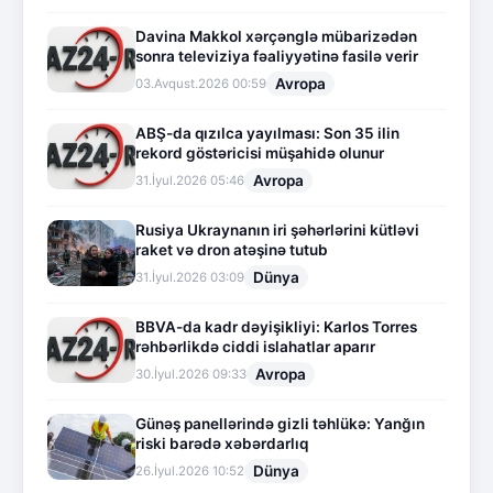
Davina Makkol xərçənglə mübarizədən
sonra televiziya fəaliyyətinə fasilə verir
Avropa
03.Avqust.2026 00:59
ABŞ-da qızılca yayılması: Son 35 ilin
rekord göstəricisi müşahidə olunur
Avropa
31.İyul.2026 05:46
Rusiya Ukraynanın iri şəhərlərini kütləvi
raket və dron atəşinə tutub
Dünya
31.İyul.2026 03:09
BBVA-da kadr dəyişikliyi: Karlos Torres
rəhbərlikdə ciddi islahatlar aparır
Avropa
30.İyul.2026 09:33
Günəş panellərində gizli təhlükə: Yanğın
riski barədə xəbərdarlıq
Dünya
26.İyul.2026 10:52