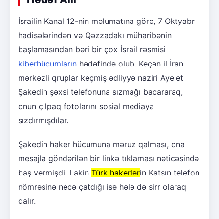
İsrailin Kanal 12-nin məlumatına görə, 7 Oktyabr
hadisələrindən və Qəzzadakı müharibənin
başlamasından bəri bir çox İsrail rəsmisi
kiberhücumların
hədəfində olub. Keçən il İran
mərkəzli qruplar keçmiş ədliyyə naziri Ayelet
Şakedin şəxsi telefonuna sızmağı bacararaq,
onun çılpaq fotolarını sosial mediaya
sızdırmışdılar.
Şakedin haker hücumuna məruz qalması, ona
mesajla göndərilən bir linkə tıklaması nəticəsində
baş vermişdi. Lakin
Türk hakerlər
in Katsın telefon
nömrəsinə necə çatdığı isə hələ də sirr olaraq
qalır.