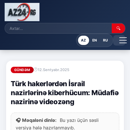
🔍
AZ
EN
RU
12.Sentyabr.2025
GÜNDƏM
Türk hakerlərdən İsrail
nazirlərinə kiberhücum: Müdafiə
nazirinə videozəng
🎧 Məqaləni dinlə:
Bu yazı üçün səsli
versiya hələ hazırlanmayıb.