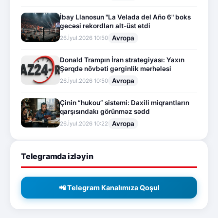
İbay Llanosun "La Velada del Año 6" boks
gecəsi rekordları alt-üst etdi
Avropa
26.İyul.2026 10:50
Donald Trampın İran strategiyası: Yaxın
Şərqdə növbəti gərginlik mərhələsi
Avropa
26.İyul.2026 10:50
Çinin “hukou” sistemi: Daxili miqrantların
qarşısındakı görünməz sədd
Avropa
26.İyul.2026 10:22
Telegramda izləyin
📲 Telegram Kanalımıza Qoşul