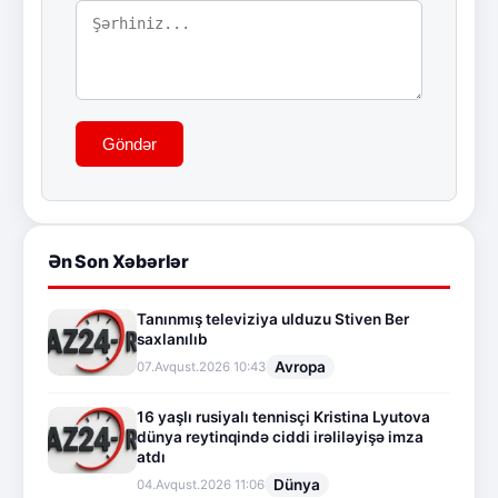
Göndər
Ən Son Xəbərlər
Tanınmış televiziya ulduzu Stiven Ber
saxlanılıb
Avropa
07.Avqust.2026 10:43
16 yaşlı rusiyalı tennisçi Kristina Lyutova
dünya reytinqində ciddi irəliləyişə imza
atdı
Dünya
04.Avqust.2026 11:06