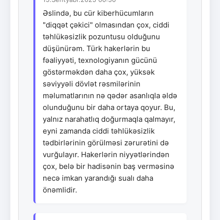
Əslində, bu cür kiberhücumların
"diqqət çəkici" olmasından çox, ciddi
təhlükəsizlik pozuntusu olduğunu
düşünürəm. Türk hakerlərin bu
fəaliyyəti, texnologiyanın gücünü
göstərməkdən daha çox, yüksək
səviyyəli dövlət rəsmilərinin
məlumatlarının nə qədər asanlıqla əldə
olunduğunu bir daha ortaya qoyur. Bu,
yalnız narahatlıq doğurmaqla qalmayır,
eyni zamanda ciddi təhlükəsizlik
tədbirlərinin görülməsi zərurətini də
vurğulayır. Hakerlərin niyyətlərindən
çox, belə bir hadisənin baş verməsinə
necə imkan yarandığı sualı daha
önəmlidir.