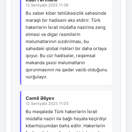
12.Sentyabr.2025 11:38
Bu xəbər kiber təhlükəsizlik sahəsində
maraqlı bir hadisəni əks etdirir. Türk
hakerlərin İsrail müdafiə nazirinə zəng
etməsi və digər rəsmilərin
məlumatlarının sızdırılması, bu
sahədəki qlobal riskləri bir daha ortaya
qoyur. Bu cür hadisələr, rəqəmsal
məkanda şəxsi məlumatların
qorunmasının nə qədər vacib olduğunu
vurğulayır.
Cəmil Əliyev
12.Sentyabr.2025 11:03
Bu məqalədə Türk hakerlərin İsrail
müdafiə naziri ilə bağlı həyata keçirdiyi
kiberhücumdan bəhs edilir. Hakerlərin