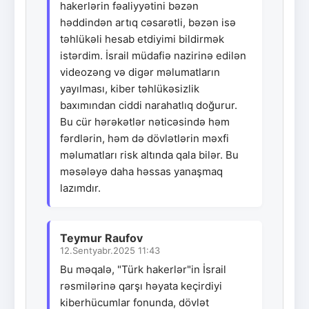
hakerlərin fəaliyyətini bəzən
həddindən artıq cəsarətli, bəzən isə
təhlükəli hesab etdiyimi bildirmək
istərdim. İsrail müdafiə nazirinə edilən
videozəng və digər məlumatların
yayılması, kiber təhlükəsizlik
baxımından ciddi narahatlıq doğurur.
Bu cür hərəkətlər nəticəsində həm
fərdlərin, həm də dövlətlərin məxfi
məlumatları risk altında qala bilər. Bu
məsələyə daha həssas yanaşmaq
lazımdır.
Teymur Raufov
12.Sentyabr.2025 11:43
Bu məqalə, "Türk hakerlər"in İsrail
rəsmilərinə qarşı həyata keçirdiyi
kiberhücumlar fonunda, dövlət