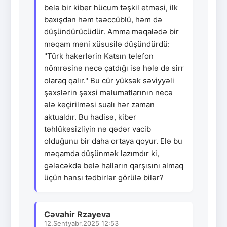
belə bir kiber hücum təşkil etməsi, ilk
baxışdan həm təəccüblü, həm də
düşündürücüdür. Amma məqalədə bir
məqam məni xüsusilə düşündürdü:
"Türk hakerlərin Katsın telefon
nömrəsinə necə çatdığı isə hələ də sirr
olaraq qalır." Bu cür yüksək səviyyəli
şəxslərin şəxsi məlumatlarının necə
ələ keçirilməsi sualı hər zaman
aktualdır. Bu hadisə, kiber
təhlükəsizliyin nə qədər vacib
olduğunu bir daha ortaya qoyur. Elə bu
məqamda düşünmək lazımdır ki,
gələcəkdə belə halların qarşısını almaq
üçün hansı tədbirlər görülə bilər?
Cəvahir Rzayeva
12.Sentyabr.2025 12:53