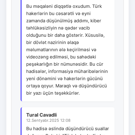
Bu məqaləni diqqətlə oxudum. Türk
hakerlərin bu cəsarətli və eyni
zamanda düşünülmüş addımı, kiber
təhlükəsizliyin nə qədər vacib
olduğunu bir daha göstərir. Xüsusilə,
bir dövlət nazirinin əlaqə
məlumatlarının ələ keçirilməsi və
videozəng edilməsi, bu sahədəki
peşəkarlığın bir nümunəsidir. Bu cür
hadisələr, informasiya müharibələrinin
yeni dönəmini və hakerlərin gücünü
ortaya qoyur. Maraqlı və düşündürücü
bir yazı üçün təşəkkürlər.
Tural Cavadli
12.Sentyabr.2025 12:08
Bu hadisə əslində düşündürücü suallar