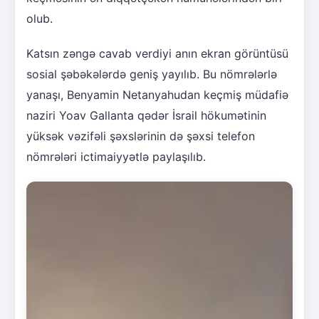
olub.
Katsın zəngə cavab verdiyi anın ekran görüntüsü
sosial şəbəkələrdə geniş yayılıb. Bu nömrələrlə
yanaşı, Benyamin Netanyahudan keçmiş müdafiə
naziri Yoav Gallanta qədər İsrail hökumətinin
yüksək vəzifəli şəxslərinin də şəxsi telefon
nömrələri ictimaiyyətlə paylaşılıb.