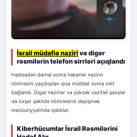
İsrail müdafiə naziri
və digər
rəsmilərin telefon sirrləri açıqlandı
Hadisədən dərhal sonra hakerlər nazirin
nömrəsini yaydıqdan qısa müddət sonra xətt
bağlanıb. Digər nazirlər və yüksək vəzifəli şəxslər
də oxşar şəkildə nömrələrini dəyişmək
məcburiyyətində qalıblar.
Kiberhücumlar İsrail Rəsmilərini
Hədəf Alır