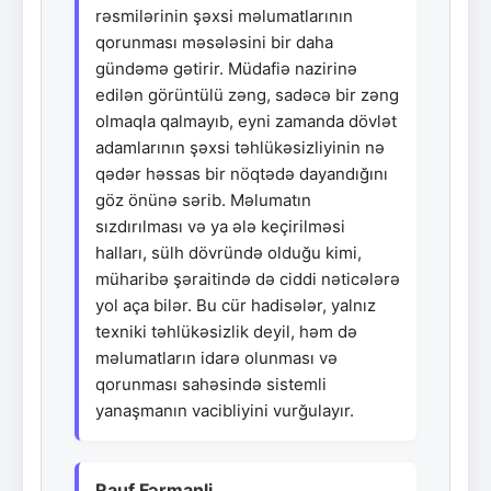
rəsmilərinin şəxsi məlumatlarının
qorunması məsələsini bir daha
gündəmə gətirir. Müdafiə nazirinə
edilən görüntülü zəng, sadəcə bir zəng
olmaqla qalmayıb, eyni zamanda dövlət
adamlarının şəxsi təhlükəsizliyinin nə
qədər həssas bir nöqtədə dayandığını
göz önünə sərib. Məlumatın
sızdırılması və ya ələ keçirilməsi
halları, sülh dövründə olduğu kimi,
müharibə şəraitində də ciddi nəticələrə
yol aça bilər. Bu cür hadisələr, yalnız
texniki təhlükəsizlik deyil, həm də
məlumatların idarə olunması və
qorunması sahəsində sistemli
yanaşmanın vacibliyini vurğulayır.
Rauf Fərmanli