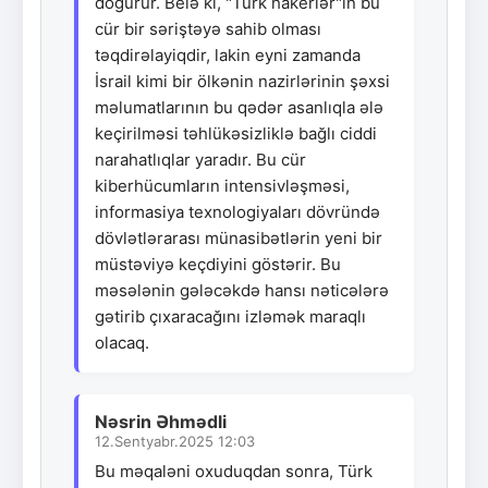
doğurur. Belə ki, "Türk hakerlər"in bu
cür bir səriştəyə sahib olması
təqdirəlayiqdir, lakin eyni zamanda
İsrail kimi bir ölkənin nazirlərinin şəxsi
məlumatlarının bu qədər asanlıqla ələ
keçirilməsi təhlükəsizliklə bağlı ciddi
narahatlıqlar yaradır. Bu cür
kiberhücumların intensivləşməsi,
informasiya texnologiyaları dövründə
dövlətlərarası münasibətlərin yeni bir
müstəviyə keçdiyini göstərir. Bu
məsələnin gələcəkdə hansı nəticələrə
gətirib çıxaracağını izləmək maraqlı
olacaq.
Nəsrin Əhmədli
12.Sentyabr.2025 12:03
Bu məqaləni oxuduqdan sonra, Türk