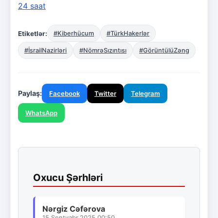
24 saat
Etiketlər:
#Kiberhücum
#TürkHakerlər
#İsrailNazirləri
#NömrəSızıntısı
#GörüntülüZəng
Paylaş:
Facebook
Twitter
Telegram
WhatsApp
Oxucu Şərhləri
Nərgiz Cəfərova
15.Sentyabr.2025 00:50