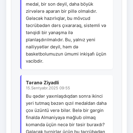
medal, bir son deyil, daha böyük
zirvələrə aparan bir pillə olmalıdır.
Gələcək hazırlıqlar, bu mövcud
təcrübədən dərs çıxararaq, sistemli və
tənqidi bir yanaşma ilə
planlaşdırılmalıdır. Bu, yalnız yeni
nailiyyətlər deyil, həm də
basketbolumuzun ümumi inkişafı üçün
vacibdir.
Təranə Ziyadli
15.Sentyabr.2025 09:55
Bu qədər yaxınlaşdıqdan sonra ikinci
yeri tutmaq bəzən qızıl medaldan daha
çox üzüntü verə bilər. Belə bir gərgin
finalda Almaniyaya məğlub olmaq
komanda üçün necə bir təsir buraxdı?
Gələcək turnirlər üçün bu təcrübədən