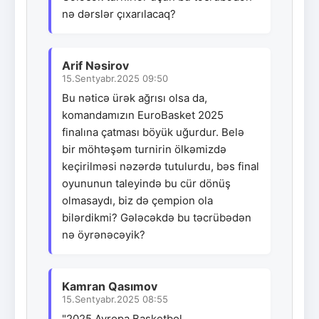
nə dərslər çıxarılacaq?
Arif Nəsirov
15.Sentyabr.2025 09:50
Bu nəticə ürək ağrısı olsa da,
komandamızın EuroBasket 2025
finalına çatması böyük uğurdur. Belə
bir möhtəşəm turnirin ölkəmizdə
keçirilməsi nəzərdə tutulurdu, bəs final
oyununun taleyində bu cür dönüş
olmasaydı, biz də çempion ola
bilərdikmi? Gələcəkdə bu təcrübədən
nə öyrənəcəyik?
Kamran Qasımov
15.Sentyabr.2025 08:55
"2025 Avropa Basketbol