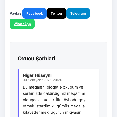
Paylaş:
Facebook
Twitter
Telegram
WhatsApp
Oxucu Şərhləri
Nigar Hüseynli
30.Sentyabr.2025 20:20
Bu məqaləni diqqətlə oxudum və
şərhinizdə qaldırdığınız məqamlar
olduqca aktualdır. İlk növbədə qeyd
etmək istərdim ki, gümüş medalla
kifayətlənmək, uğurun miqyasını