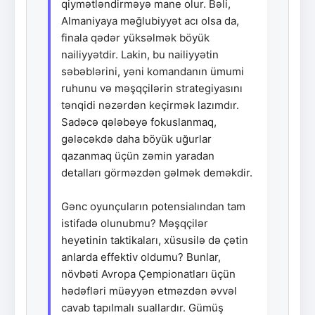
qiymətləndirməyə mane olur. Bəli,
Almaniyaya məğlubiyyət acı olsa da,
finala qədər yüksəlmək böyük
nailiyyətdir. Lakin, bu nailiyyətin
səbəblərini, yəni komandanın ümumi
ruhunu və məşqçilərin strategiyasını
tənqidi nəzərdən keçirmək lazımdır.
Sadəcə qələbəyə fokuslanmaq,
gələcəkdə daha böyük uğurlar
qazanmaq üçün zəmin yaradan
detalları görməzdən gəlmək deməkdir.
Gənc oyunçuların potensialından tam
istifadə olunubmu? Məşqçilər
heyətinin taktikaları, xüsusilə də çətin
anlarda effektiv oldumu? Bunlar,
növbəti Avropa Çempionatları üçün
hədəfləri müəyyən etməzdən əvvəl
cavab tapılmalı suallardır. Gümüş