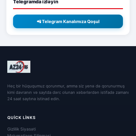
Telegramda izləyin
📲 Telegram Kanalımıza Qoşul
Heç bir hüququmuz qorunmur, amma siz yenə də qorunurmuş
kimi davranın və saytda dərc olunan xəbərlərdən istifadə zamanı
24 saat saytına istinad edin.
QUICK LINKS
Gizlilik Siyasəti
Məlumatların Silinməsi