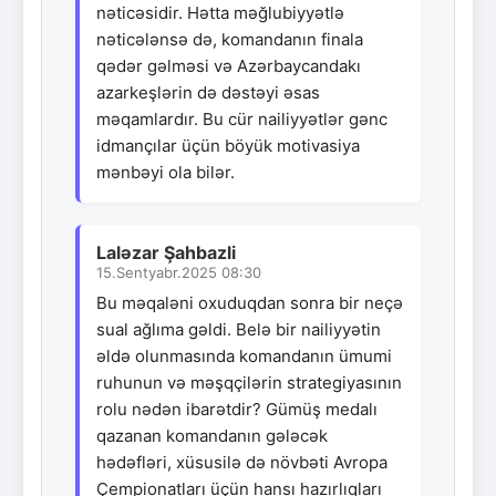
nəticəsidir. Hətta məğlubiyyətlə
nəticələnsə də, komandanın finala
qədər gəlməsi və Azərbaycandakı
azarkeşlərin də dəstəyi əsas
məqamlardır. Bu cür nailiyyətlər gənc
idmançılar üçün böyük motivasiya
mənbəyi ola bilər.
Laləzar Şahbazli
15.Sentyabr.2025 08:30
Bu məqaləni oxuduqdan sonra bir neçə
sual ağlıma gəldi. Belə bir nailiyyətin
əldə olunmasında komandanın ümumi
ruhunun və məşqçilərin strategiyasının
rolu nədən ibarətdir? Gümüş medalı
qazanan komandanın gələcək
hədəfləri, xüsusilə də növbəti Avropa
Çempionatları üçün hansı hazırlıqları