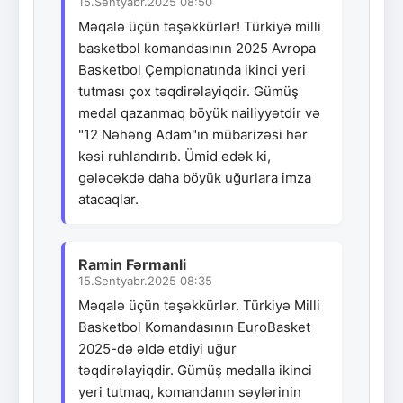
15.Sentyabr.2025 08:50
Məqalə üçün təşəkkürlər! Türkiyə milli
basketbol komandasının 2025 Avropa
Basketbol Çempionatında ikinci yeri
tutması çox təqdirəlayiqdir. Gümüş
medal qazanmaq böyük nailiyyətdir və
"12 Nəhəng Adam"ın mübarizəsi hər
kəsi ruhlandırıb. Ümid edək ki,
gələcəkdə daha böyük uğurlara imza
atacaqlar.
Ramin Fərmanli
15.Sentyabr.2025 08:35
Məqalə üçün təşəkkürlər. Türkiyə Milli
Basketbol Komandasının EuroBasket
2025-də əldə etdiyi uğur
təqdirəlayiqdir. Gümüş medalla ikinci
yeri tutmaq, komandanın səylərinin