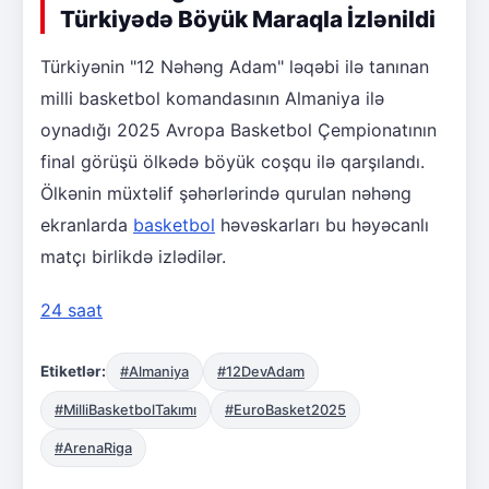
Türkiyədə Böyük Maraqla İzlənildi
Türkiyənin "12 Nəhəng Adam" ləqəbi ilə tanınan
milli basketbol komandasının Almaniya ilə
oynadığı 2025 Avropa Basketbol Çempionatının
final görüşü ölkədə böyük coşqu ilə qarşılandı.
Ölkənin müxtəlif şəhərlərində qurulan nəhəng
ekranlarda
basketbol
həvəskarları bu həyəcanlı
matçı birlikdə izlədilər.
24 saat
Etiketlər:
#Almaniya
#12DevAdam
#MilliBasketbolTakımı
#EuroBasket2025
#ArenaRiga