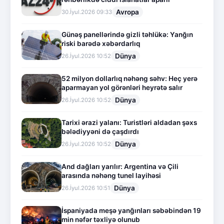
Avropa
30.İyul.2026 09:33
Günəş panellərində gizli təhlükə: Yanğın
riski barədə xəbərdarlıq
Dünya
26.İyul.2026 10:52
52 milyon dollarlıq nəhəng səhv: Heç yerə
aparmayan yol görənləri heyrətə salır
Dünya
26.İyul.2026 10:52
Tarixi ərazi yalanı: Turistləri aldadan şəxs
bələdiyyəni də çaşdırdı
Dünya
26.İyul.2026 10:52
And dağları yarılır: Argentina və Çili
arasında nəhəng tunel layihəsi
Dünya
26.İyul.2026 10:51
İspaniyada meşə yanğınları səbəbindən 19
min nəfər təxliyə olunub