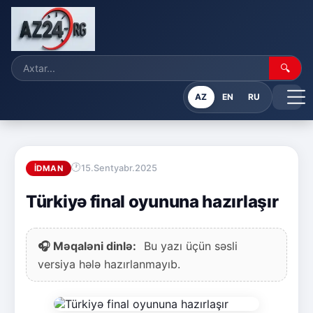
🔍
AZ
EN
RU
15.Sentyabr.2025
İDMAN
Türkiyə final oyununa hazırlaşır
🎧 Məqaləni dinlə:
Bu yazı üçün səsli
versiya hələ hazırlanmayıb.