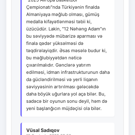
Çempionatı"nda Türkiyənin finalda
Almaniyaya məğlub olması, gümüş
medalla kifayətlənməsi təbii ki,
üzücüdür. Lakin, "12 Nəhəng Adam"ın
bu səviyyədə mübarizə aparması və
finala qədər yüksəlməsi də
təqdirəlayiqdir. Əsas məsələ budur ki,
bu məğlubiyyətdən nəticə
çıxarılmalıdır. Gənclərə yatırım
edilməsi, idman infrastrukturunun daha
da gücləndirilməsi və yerli liqanın
səviyyəsinin artırılması gələcəkdə
daha böyük uğurlara yol aça bilər. Bu,
sadəcə bir oyunun sonu deyil, həm də
yeni başlanğıcın müjdəçisi ola bilər.
Vüsal Sadıqov