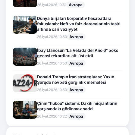
Avropa
26.İyul.2026 10:51
Dünya birjaları korporativ hesabatlara
fokuslanıb: Neft və faiz dərəcələrinin təsiri
altında cari vəziyyət
Avropa
26.İyul.2026 10:50
İbay Llanosun "La Velada del Año 6" boks
gecəsi rekordları alt-üst etdi
Avropa
26.İyul.2026 10:50
Donald Trampın İran strategiyası: Yaxın
Şərqdə növbəti gərginlik mərhələsi
Avropa
26.İyul.2026 10:50
Çinin “hukou” sistemi: Daxili miqrantların
qarşısındakı görünməz sədd
Avropa
26.İyul.2026 10:22