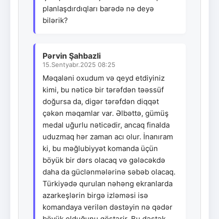
planlaşdırdıqları barədə nə deyə
bilərik?
Pərvin Şahbazli
15.Sentyabr.2025 08:25
Məqaləni oxudum və qeyd etdiyiniz
kimi, bu nəticə bir tərəfdən təəssüf
doğursa da, digər tərəfdən diqqət
çəkən məqamlar var. Əlbəttə, gümüş
medal uğurlu nəticədir, ancaq finalda
uduzmaq hər zaman acı olur. İnanıram
ki, bu məğlubiyyət komanda üçün
böyük bir dərs olacaq və gələcəkdə
daha da güclənmələrinə səbəb olacaq.
Türkiyədə qurulan nəhəng ekranlarda
azarkeşlərin birgə izləməsi isə
komandaya verilən dəstəyin nə qədər
böyük olduğunu göstərir. Bu dəstək