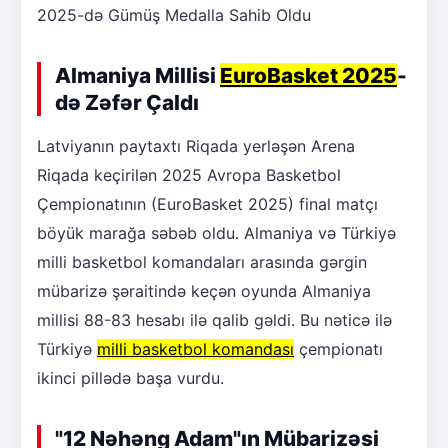
2025-də Gümüş Medalla Sahib Oldu
Almaniya Millisi
EuroBasket 2025
-
də Zəfər Çaldı
Latviyanın paytaxtı Riqada yerləşən Arena
Riqada keçirilən 2025 Avropa Basketbol
Çempionatının (EuroBasket 2025) final matçı
böyük marağa səbəb oldu. Almaniya və Türkiyə
milli basketbol komandaları arasında gərgin
mübarizə şəraitində keçən oyunda Almaniya
millisi 88-83 hesabı ilə qalib gəldi. Bu nəticə ilə
Türkiyə
milli basketbol komandası
çempionatı
ikinci pillədə başa vurdu.
"12 Nəhəng Adam"ın Mübarizəsi