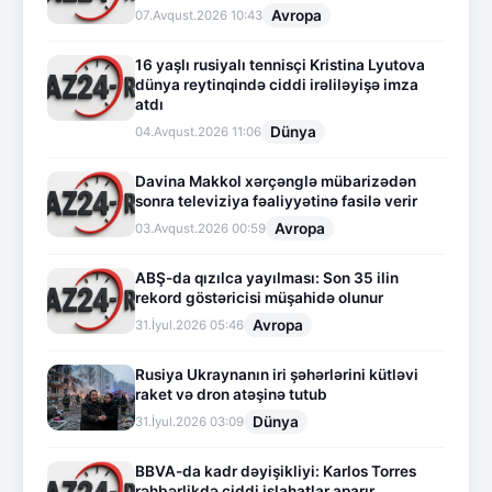
Avropa
07.Avqust.2026 10:43
16 yaşlı rusiyalı tennisçi Kristina Lyutova
dünya reytinqində ciddi irəliləyişə imza
atdı
Dünya
04.Avqust.2026 11:06
Davina Makkol xərçənglə mübarizədən
sonra televiziya fəaliyyətinə fasilə verir
Avropa
03.Avqust.2026 00:59
ABŞ-da qızılca yayılması: Son 35 ilin
rekord göstəricisi müşahidə olunur
Avropa
31.İyul.2026 05:46
Rusiya Ukraynanın iri şəhərlərini kütləvi
raket və dron atəşinə tutub
Dünya
31.İyul.2026 03:09
BBVA-da kadr dəyişikliyi: Karlos Torres
rəhbərlikdə ciddi islahatlar aparır