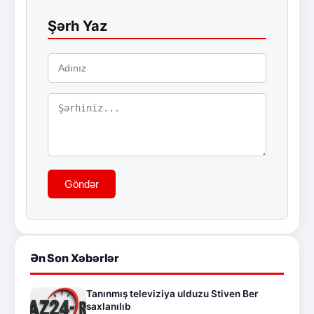
Şərh Yaz
Göndər
Ən Son Xəbərlər
Tanınmış televiziya ulduzu Stiven Ber
saxlanılıb