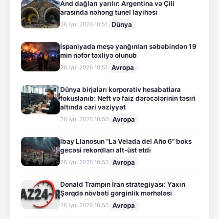
And dağları yarılır: Argentina və Çili
arasında nəhəng tunel layihəsi
Dünya
26.İyul.2026 10:51
İspaniyada meşə yanğınları səbəbindən 19
min nəfər təxliyə olunub
Avropa
26.İyul.2026 10:51
Dünya birjaları korporativ hesabatlara
fokuslanıb: Neft və faiz dərəcələrinin təsiri
altında cari vəziyyət
Avropa
26.İyul.2026 10:50
İbay Llanosun "La Velada del Año 6" boks
gecəsi rekordları alt-üst etdi
Avropa
26.İyul.2026 10:50
Donald Trampın İran strategiyası: Yaxın
Şərqdə növbəti gərginlik mərhələsi
Avropa
26.İyul.2026 10:50