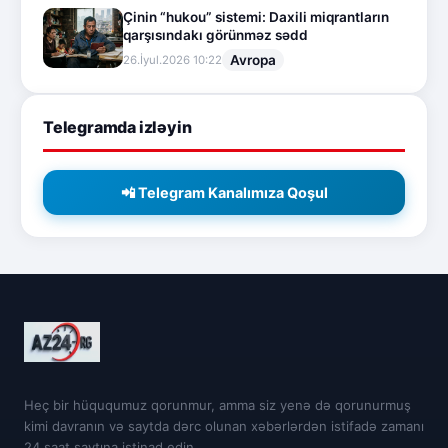
Çinin “hukou” sistemi: Daxili miqrantların
qarşısındakı görünməz sədd
Avropa
26.İyul.2026 10:22
Telegramda izləyin
📲 Telegram Kanalımıza Qoşul
Heç bir hüququmuz qorunmur, amma siz yenə də qorunurmuş
kimi davranın və saytda dərc olunan xəbərlərdən istifadə zamanı
24 saat saytına istinad edin.