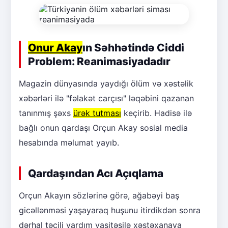
Onur Akay
ın Səhhətində Ciddi
Problem: Reanimasiyadadır
Magazin dünyasında yaydığı ölüm və xəstəlik
xəbərləri ilə "fəlakət carçısı" ləqəbini qazanan
tanınmış şəxs
ürək tutması
keçirib. Hadisə ilə
bağlı onun qardaşı Orçun Akay sosial media
hesabında məlumat yayıb.
Qardaşından Acı Açıqlama
Orçun Akayın sözlərinə görə, ağabəyi baş
gicəllənməsi yaşayaraq huşunu itirdikdən sonra
dərhal təcili yardım vasitəsilə xəstəxanaya