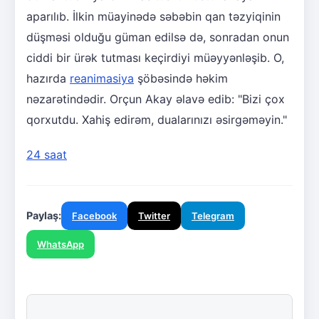
aparılıb. İlkin müayinədə səbəbin qan təzyiqinin
düşməsi olduğu güman edilsə də, sonradan onun
ciddi bir ürək tutması keçirdiyi müəyyənləşib. O,
hazırda
reanimasiya
şöbəsində həkim
nəzarətindədir. Orçun Akay əlavə edib: "Bizi çox
qorxutdu. Xahiş edirəm, dualarınızı əsirgəməyin."
24 saat
Paylaş:
Facebook
Twitter
Telegram
WhatsApp