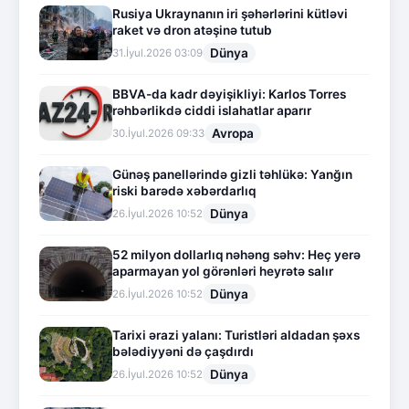
Rusiya Ukraynanın iri şəhərlərini kütləvi
raket və dron atəşinə tutub
Dünya
31.İyul.2026 03:09
BBVA-da kadr dəyişikliyi: Karlos Torres
rəhbərlikdə ciddi islahatlar aparır
Avropa
30.İyul.2026 09:33
Günəş panellərində gizli təhlükə: Yanğın
riski barədə xəbərdarlıq
Dünya
26.İyul.2026 10:52
52 milyon dollarlıq nəhəng səhv: Heç yerə
aparmayan yol görənləri heyrətə salır
Dünya
26.İyul.2026 10:52
Tarixi ərazi yalanı: Turistləri aldadan şəxs
bələdiyyəni də çaşdırdı
Dünya
26.İyul.2026 10:52