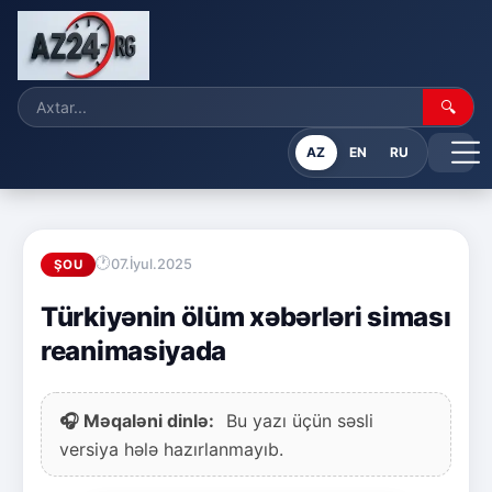
🔍
AZ
EN
RU
07.İyul.2025
ŞOU
Türkiyənin ölüm xəbərləri siması
reanimasiyada
🎧 Məqaləni dinlə:
Bu yazı üçün səsli
versiya hələ hazırlanmayıb.