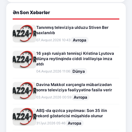
Ən Son Xəbərlər
Tanınmış televiziya ulduzu Stiven Ber
saxlanılıb
Avropa
07.Avqust.2026 10:43
16 yaşlı rusiyalı tennisçi Kristina Lyutova
dünya reytinqində ciddi irəliləyişə imza
atdı
Dünya
04.Avqust.2026 11:06
Davina Makkol xərçənglə mübarizədən
sonra televiziya fəaliyyətinə fasilə verir
Avropa
03.Avqust.2026 00:59
ABŞ-da qızılca yayılması: Son 35 ilin
rekord göstəricisi müşahidə olunur
Avropa
31.İyul.2026 05:46