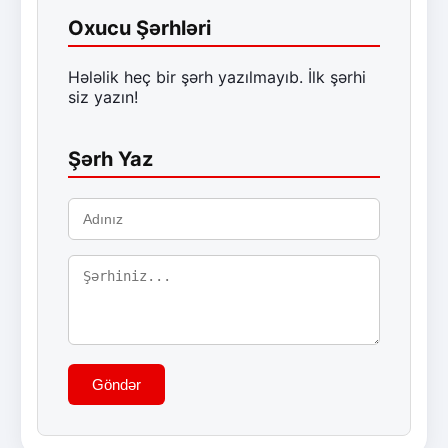
Oxucu Şərhləri
Hələlik heç bir şərh yazılmayıb. İlk şərhi
siz yazın!
Şərh Yaz
Göndər