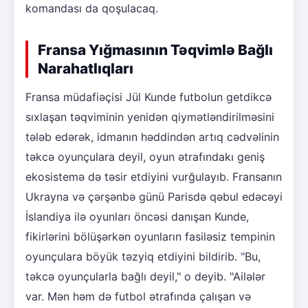
komandası da qoşulacaq.
Fransa Yığmasının Təqvimlə Bağlı
Narahatlıqları
Fransa müdafiəçisi Jül Kunde futbolun getdikcə
sıxlaşan təqviminin yenidən qiymətləndirilməsini
tələb edərək, idmanın həddindən artıq cədvəlinin
təkcə oyunçulara deyil, oyun ətrafındakı geniş
ekosistemə də təsir etdiyini vurğulayıb. Fransanın
Ukrayna və çərşənbə günü Parisdə qəbul edəcəyi
İslandiya ilə oyunları öncəsi danışan Kunde,
fikirlərini bölüşərkən oyunların fasiləsiz tempinin
oyunçulara böyük təzyiq etdiyini bildirib. "Bu,
təkcə oyunçularla bağlı deyil," o deyib. "Ailələr
var. Mən həm də futbol ətrafında çalışan və