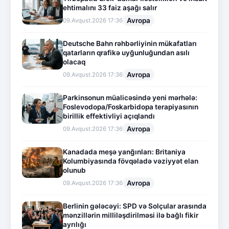
ehtimalını 33 faiz aşağı salır
Avropa
09.Avqust.2026 17:36
Deutsche Bahn rəhbərliyinin mükafatları
qatarların qrafikə uyğunluğundan asılı
olacaq
Avropa
09.Avqust.2026 17:36
Parkinsonun müalicəsində yeni mərhələ:
Foslevodopa/Foskarbidopa terapiyasının
birillik effektivliyi açıqlandı
Avropa
09.Avqust.2026 17:36
Kanadada meşə yanğınları: Britaniya
Kolumbiyasında fövqəladə vəziyyət elan
olunub
Avropa
09.Avqust.2026 17:36
Berlinin gələcəyi: SPD və Solçular arasında
mənzillərin milliləşdirilməsi ilə bağlı fikir
ayrılığı