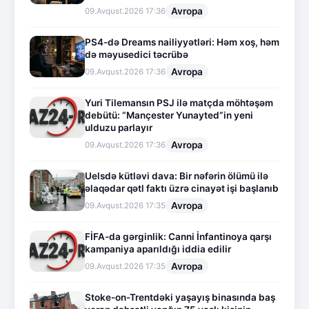
Avropa
09.Avqust.2026 17:36
PS4-də Dreams nailiyyətləri: Həm xoş, həm
də məyusedici təcrübə
Avropa
09.Avqust.2026 17:36
Yuri Tilemansın PSJ ilə matçda möhtəşəm
debütü: “Mançester Yunayted”in yeni
ulduzu parlayır
Avropa
09.Avqust.2026 17:36
Uelsdə kütləvi dava: Bir nəfərin ölümü ilə
əlaqədar qətl faktı üzrə cinayət işi başlanıb
Avropa
09.Avqust.2026 17:35
FİFA-da gərginlik: Canni İnfantinoya qarşı
kampaniya aparıldığı iddia edilir
Avropa
09.Avqust.2026 17:35
Stoke-on-Trentdəki yaşayış binasında baş