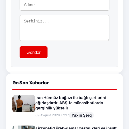
Göndər
Ən Son Xəbərlər
İran Hörmüz boğazı ilə bağlı şərtlərini
ağırlaşdırdı: ABŞ-la münasibətlərdə
gərginlik yüksəlir
Yaxın Şərq
09.Avqust.2026 17:37
Tirzepatid ürək-damar xəstəlikləri və insult