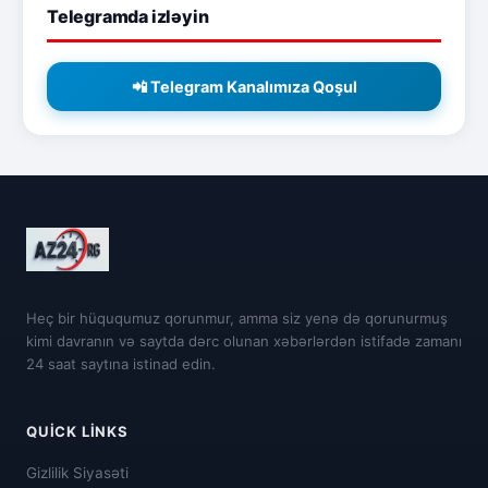
Telegramda izləyin
📲 Telegram Kanalımıza Qoşul
Heç bir hüququmuz qorunmur, amma siz yenə də qorunurmuş
kimi davranın və saytda dərc olunan xəbərlərdən istifadə zamanı
24 saat saytına istinad edin.
QUICK LINKS
Gizlilik Siyasəti