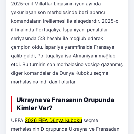
2025-ci il Millətlər Liqasının iyun ayında
yekunlaşan son mərhələsində bəzi aparıcı
komandaların irəliləməsi ilə əlaqədardır. 2025-ci
il finalında Portuqaliya İspaniyanı penaltilər
seriyasında 5:3 hesabı ilə məğlub edərək
çempion oldu. İspaniya yarımfinalda Fransaya
qalib gəldi, Portuqaliya isə Almaniyanı məğlub
etdi. Bu turnirin son mərhələsinə vəsiqə qazanmış
digər komandalar da Dünya Kuboku seçmə
mərhələsinə indi daxil olurlar.
Ukrayna və Fransanın Qrupunda
Kimlər Var?
UEFA
2026 FİFA Dünya Kuboku
seçmə
mərhələsinin D qrupunda Ukrayna və Fransadan