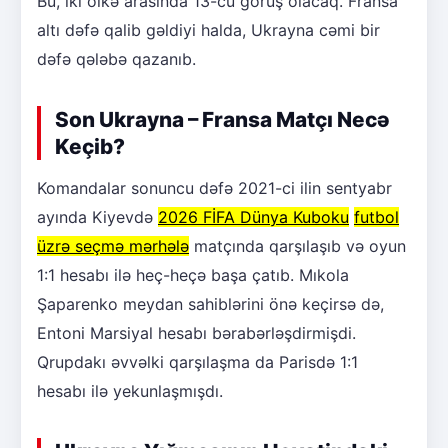
Bu, iki ölkə arasında 13-cü görüş olacaq. Fransa
altı dəfə qalib gəldiyi halda, Ukrayna cəmi bir
dəfə qələbə qazanıb.
Son Ukrayna – Fransa Matçı Necə
Keçib?
Komandalar sonuncu dəfə 2021-ci ilin sentyabr
ayında Kiyevdə
2026 FİFA Dünya Kuboku
futbol
üzrə seçmə mərhələ
matçında qarşılaşıb və oyun
1:1 hesabı ilə heç-heçə başa çatıb. Mıkola
Şaparenko meydan sahiblərini önə keçirsə də,
Entoni Marsiyal hesabı bərabərləşdirmişdi.
Qrupdakı əvvəlki qarşılaşma da Parisdə 1:1
hesabı ilə yekunlaşmışdı.