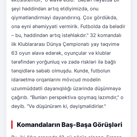
şeyi həddindən artıq etdiyimizdə, onu
qiymətləndirməyi dayandırırıq. Çox gördükdə,
ona eyni əhəmiyyəti vermirik. Futbolda da belədir
– bu, həddindən artıq istehlakdır." 32 komandalı
ilk Klublararası Dünya Çempionatı yay təqvimə
63 oyun əlavə edərək, oyunçular və klublar
tərəfindən yorğunluq və zədə riskləri ilə bağlı
tənqidlərə səbəb olmuşdu. Kunde, futbolun
idarəetmə orqanlarını mövcud modelin
uzunmüddətli dayanıqlılığı üzərində düşünməyə
çağırıb. "Bunları perspektivə qoymaq lazımdır," o
deyib. "Və düşünürəm ki, dəyişməlidirlər."
Komandaların Baş-Başa Görüşləri