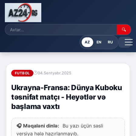
🔍
AZ
EN
RU
04.Sentyabr.2025
FUTBOL
Ukrayna-Fransa: Dünya Kuboku
təsnifat matçı - Heyətlər və
başlama vaxtı
🎧 Məqaləni dinlə:
Bu yazı üçün səsli
versiya hələ hazırlanmayıb.