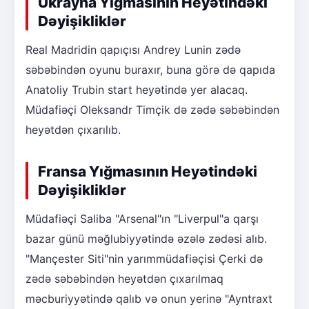
Ukrayna Yığmasının Heyətindəki
Dəyişikliklər
Real Madridin qapıçısı Andrey Lunin zədə
səbəbindən oyunu buraxır, buna görə də qapıda
Anatoliy Trubin start heyətində yer alacaq.
Müdafiəçi Oleksandr Timçik də zədə səbəbindən
heyətdən çıxarılıb.
Fransa Yığmasının Heyətindəki
Dəyişikliklər
Müdafiəçi Saliba "Arsenal"ın "Liverpul"a qarşı
bazar günü məğlubiyyətində əzələ zədəsi alıb.
"Mançester Siti"nin yarımmüdafiəçisi Çerki də
zədə səbəbindən heyətdən çıxarılmaq
məcburiyyətində qalıb və onun yerinə "Ayntraxt