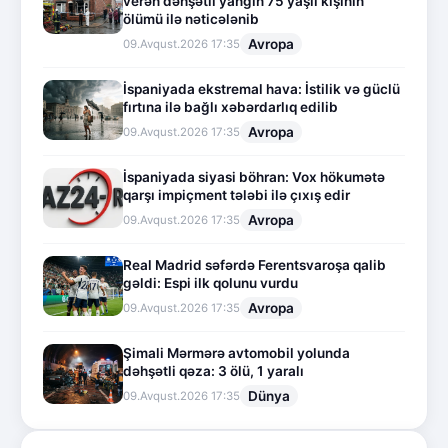
verən dəhşətli yanğın 75 yaşlı kişinin
ölümü ilə nəticələnib
Avropa
09.Avqust.2026 17:35
İspaniyada ekstremal hava: İstilik və güclü
fırtına ilə bağlı xəbərdarlıq edilib
Avropa
09.Avqust.2026 17:35
İspaniyada siyasi böhran: Vox hökumətə
qarşı impiçment tələbi ilə çıxış edir
Avropa
09.Avqust.2026 17:35
Real Madrid səfərdə Ferentsvaroşa qalib
gəldi: Espi ilk qolunu vurdu
Avropa
09.Avqust.2026 17:35
Şimali Mərmərə avtomobil yolunda
dəhşətli qəza: 3 ölü, 1 yaralı
Dünya
09.Avqust.2026 17:35