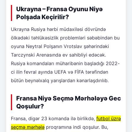
Ukrayna – Fransa Oyunu Niyə
Polşada Keçirilir?
Ukrayna Rusiya hərbi müdaxiləsi dövründə
ölkədəki təhlükəsizlik problemləri səbəbindən bu
oyuna Neytral Polşanın Vrotslav şəhərindəki
Tarczynski Arenasında ev sahibliyi edəcək.
Rusiya komandaları müharibənin başladığı 2022-
ci ilin fevral ayında UEFA və FİFA tərəfindən
bütün beynəlxalq yarışlardan kənarlaşdırılıb.
Fransa Niyə Seçmə Mərhələyə Gec
Qoşulur?
Fransa, digər 23 komanda ilə birlikdə,
futbol üzrə
seçmə mərhələ
proqramına indi qoşulur. Bu,