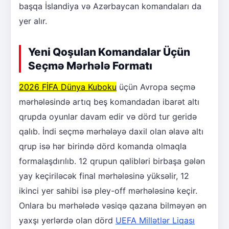
başqa İslandiya və Azərbaycan komandaları da
yer alır.
Yeni Qoşulan Komandalar Üçün
Seçmə Mərhələ Formatı
2026 FİFA Dünya Kuboku
üçün Avropa seçmə
mərhələsində artıq beş komandadan ibarət altı
qrupda oyunlar davam edir və dörd tur geridə
qalıb. İndi seçmə mərhələyə daxil olan əlavə altı
qrup isə hər birində dörd komanda olmaqla
formalaşdırılıb. 12 qrupun qalibləri birbaşa gələn
yay keçiriləcək final mərhələsinə yüksəlir, 12
ikinci yer sahibi isə pley-off mərhələsinə keçir.
Onlara bu mərhələdə vəsiqə qazana bilməyən ən
yaxşı yerlərdə olan dörd
UEFA Millətlər Liqası