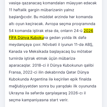
vəsiqə qazanacaq komandaları müəyyən edəcək
11 həftəlik gərgin mübarizənin yalnız
başlanğıcıdır. Bu müddət ərzində hər komanda
altı oyun keçirəcək. Avropa seçmə proqramında
54 komanda iştirak etsə də, onların 24-ü
2026
FİFA Dünya Kuboku
na gedən yolda ilk dəfə
meydançaya çıxır. Növbəti il iyunun 11-də ABŞ,
Kanada və Meksikada başlayacaq bu mötəbər
turnirdə iştirak etmək üçün mübarizə
aparacaqlar. 2018-ci il Dünya Kubokunun qalibi
Fransa, 2022-ci ilin dekabrında Qətər Dünya
Kubokunda Argentina ilə keçirilən epik finalda
məğlubiyyətdən sonra bu yarışdakı ilk oyununda
Ukrayna ilə səfərdə qarşılaşaraq 2026-cı il
seçmə kampaniyasına start verir.