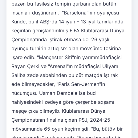
bəzən bu fasiləsiz tempin qurbanı olan bütün
insanları düşünürəm." "Barselona"nın oyunçusu
Kunde, bu il ABŞ-da 14 iyun – 13 iyul tarixlərində
keçirilən genişləndirilmiş FİFA Klublararası Dünya
Çempionatında iştirak etməsə də, 26 yaşlı
oyunçu turnirin artıq sıx olan mövsümə təsirinə
işarə edib. "Mançester Siti"nin yarımmüdafiəçisi
Rayan Çerki və "Arsenal"ın müdafiəçisi Uilyam
Saliba zədə səbəbindən bu cüt matçda iştirak
edə bilməyəcəklər, "Paris Sen-Jermen"in
hücumçusu Usman Dembele isə bud
nahiyəsindəki zədəyə görə çərşənbə axşamı
məşqə çıxa bilməyib. Klublararası Dünya
Çempionatının finalına çıxan PSJ, 2024-25
mövsümündə 65 oyun keçirmişdi. "Bu, bütöv bir
ekosistemdir," o əlavə edib. "Bəzən həyatda bir