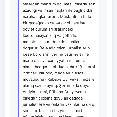
səfərdən məhrum edilməsi, ölkədə söz
azadlığı və insan haqları ilə bağlı ciddi
narahatlıqları artırır. Müstəntiqin belə
bir qadağadan xəbərsiz olması isə
dövlət qurumları arasındakı
koordinasiyasızlıq və şəffaflıq
məsələləri barədə ciddi suallar
doğurur. Belə addımlar, jurnalistlərin
peşə borclarını yerinə yetirmələrinə
mane olur və cəmiyyətin məlumat
almaq haqqını məhdudlaşdırır.' Bu şərhi
'critical' üslubda, məqalənin əsas
mövzusunu ('Rübabə Quliyeva') nəzərə
alaraq cavablayırıq: Şərhinizdə qeyd
etdiyiniz kimi, Rübabə Quliyevanın
ölkədən çıxışına qoyulan qadağa,
jurnalistlərə və onların yaxınlarına qarşı
son illərdə artan təzyiqlərin acı bir
göstəricisidir. Vatslav Havel İnsan