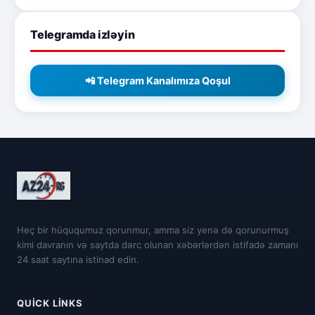
Telegramda izləyin
📲 Telegram Kanalımıza Qoşul
Heç bir hüququmuz qorunmur, amma siz yenə də qorunurmuş
kimi davranın və saytda dərc olunan xəbərlərdən istifadə zamanı
24 saat saytına istinad edin.
QUICK LINKS