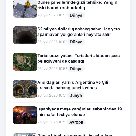
Günəş panellərində gizli təhlükə: Yanğın
riski barədə xəbərdarlıq
Dünya
26.İyul.2026 10:52
52 milyon dollarlıq nəhəng səhv: Heç yerə
aparmayan yol görənləri heyrətə salır
Dünya
26.İyul.2026 10:52
Tarixi ərazi yalanı: Turistləri aldadan şəxs
bələdiyyəni də çaşdırdı
Dünya
26.İyul.2026 10:52
And dağları yarılır: Argentina və Çili
arasında nəhəng tunel layihəsi
Dünya
26.İyul.2026 10:51
İspaniyada meşə yanğınları səbəbindən 19
min nəfər təxliyə olunub
Avropa
26.İyul.2026 10:51
Dünya birjaları korporativ hesabatlara