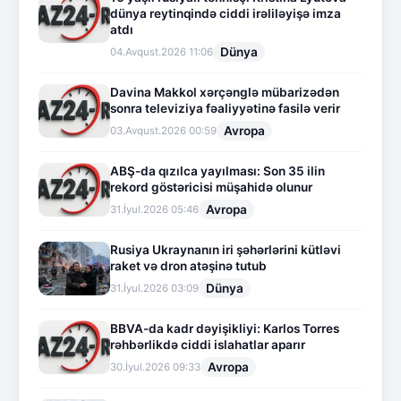
dünya reytinqində ciddi irəliləyişə imza
atdı
Dünya
04.Avqust.2026 11:06
Davina Makkol xərçənglə mübarizədən
sonra televiziya fəaliyyətinə fasilə verir
Avropa
03.Avqust.2026 00:59
ABŞ-da qızılca yayılması: Son 35 ilin
rekord göstəricisi müşahidə olunur
Avropa
31.İyul.2026 05:46
Rusiya Ukraynanın iri şəhərlərini kütləvi
raket və dron atəşinə tutub
Dünya
31.İyul.2026 03:09
BBVA-da kadr dəyişikliyi: Karlos Torres
rəhbərlikdə ciddi islahatlar aparır
Avropa
30.İyul.2026 09:33