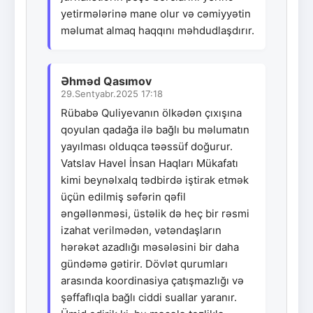
yetirmələrinə mane olur və cəmiyyətin
məlumat almaq haqqını məhdudlaşdırır.
Əhməd Qasımov
29.Sentyabr.2025 17:18
Rübabə Quliyevanın ölkədən çıxışına
qoyulan qadağa ilə bağlı bu məlumatın
yayılması olduqca təəssüf doğurur.
Vatslav Havel İnsan Haqları Mükafatı
kimi beynəlxalq tədbirdə iştirak etmək
üçün edilmiş səfərin qəfil
əngəllənməsi, üstəlik də heç bir rəsmi
izahat verilmədən, vətəndaşların
hərəkət azadlığı məsələsini bir daha
gündəmə gətirir. Dövlət qurumları
arasında koordinasiya çatışmazlığı və
şəffaflıqla bağlı ciddi suallar yaranır.