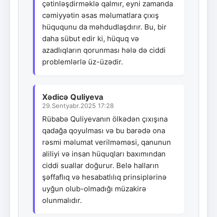
çətinləşdirməklə qalmır, eyni zamanda
cəmiyyətin əsas məlumatlara çıxış
hüququnu da məhdudlaşdırır. Bu, bir
daha sübut edir ki, hüquq və
azadlıqların qorunması hələ də ciddi
problemlərlə üz-üzədir.
Xədicə Quliyeva
29.Sentyabr.2025 17:28
Rübabə Quliyevanın ölkədən çıxışına
qadağa qoyulması və bu barədə ona
rəsmi məlumat verilməməsi, qanunun
aliliyi və insan hüquqları baxımından
ciddi suallar doğurur. Belə halların
şəffaflıq və hesabatlılıq prinsiplərinə
uyğun olub-olmadığı müzakirə
olunmalıdır.