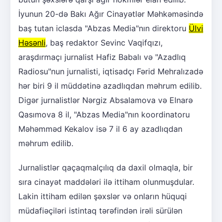
İyunun 20-də Bakı Ağır Cinayətlər Məhkəməsində
baş tutan iclasda "Abzas Media"nın direktoru
Ülvi
Həsənli
, baş redaktor Sevinc Vaqifqızı,
araşdırmaçı jurnalist Hafiz Babalı və "Azadlıq
Radiosu"nun jurnalisti, iqtisadçı Fərid Mehralızadə
hər biri 9 il müddətinə azadlıqdan məhrum edilib.
Digər jurnalistlər Nərgiz Absalamova və Elnarə
Qasımova 8 il, "Abzas Media"nın koordinatoru
Məhəmməd Kekalov isə 7 il 6 ay azadlıqdan
məhrum edilib.
Jurnalistlər qaçaqmalçılıq da daxil olmaqla, bir
sıra cinayət maddələri ilə ittiham olunmuşdular.
Lakin ittiham edilən şəxslər və onların hüquqi
müdafiəçiləri istintaq tərəfindən irəli sürülən