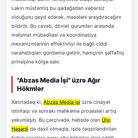
Lakin müstəntiq bu qadağadan xəbərsiz
olduğunu qeyd edərək, məsələni araşdıracağını
bildirib. Bu cavab, dövlət qurumları arasında
məlumat mübadiləsi və koordinasiya
mexanizmlərinin effektivliyi ilə bağlı ciddi
narahatlıqları gündəmə gətirir, həmçinin şəffaflıq
prinsipinə kölgə salır.
"Abzas Media İşi" üzrə Ağır
Hökmlər
Xatırladaq ki,
Abzas Media işi
üzrə cinayət
istintaqı və sonrakı məhkəmə prosesləri artıq
yekunlaşıb. Bu çərçivədə, həbsdə olan
Ülvi
Həsənli
də daxil olmaqla, işdə təqsirləndirilən
bütün şəxslərə qarşı ağır hökmlər elan edilib.