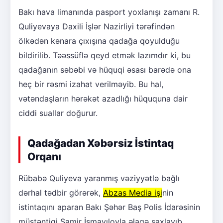
Bakı hava limanında pasport yoxlanışı zamanı R.
Quliyevaya Daxili İşlər Nazirliyi tərəfindən
ölkədən kənara çıxışına qadağa qoyulduğu
bildirilib. Təəssüflə qeyd etmək lazımdır ki, bu
qadağanın səbəbi və hüquqi əsası barədə ona
heç bir rəsmi izahat verilməyib. Bu hal,
vətəndaşların hərəkət azadlığı hüququna dair
ciddi suallar doğurur.
Qadağadan Xəbərsiz İstintaq
Orqanı
Rübabə Quliyeva yaranmış vəziyyətlə bağlı
dərhal tədbir görərək,
Abzas Media işi
nin
istintaqını aparan Bakı Şəhər Baş Polis İdarəsinin
müstəntiqi Samir İsmayılovla əlaqə saxlayıb.