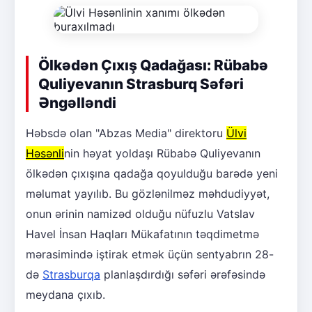
Ölkədən Çıxış Qadağası: Rübabə
Quliyevanın Strasburq Səfəri
Əngəlləndi
Həbsdə olan "Abzas Media" direktoru
Ülvi
Həsənli
nin həyat yoldaşı Rübabə Quliyevanın
ölkədən çıxışına qadağa qoyulduğu barədə yeni
məlumat yayılıb. Bu gözlənilməz məhdudiyyət,
onun ərinin namizəd olduğu nüfuzlu Vatslav
Havel İnsan Haqları Mükafatının təqdimetmə
mərasimində iştirak etmək üçün sentyabrın 28-
də
Strasburqa
planlaşdırdığı səfəri ərəfəsində
meydana çıxıb.