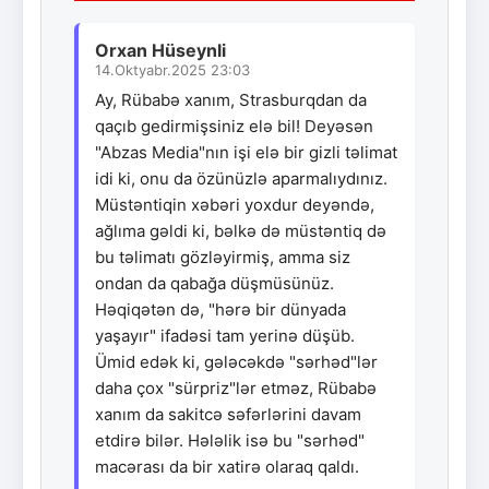
Orxan Hüseynli
14.Oktyabr.2025 23:03
Ay, Rübabə xanım, Strasburqdan da
qaçıb gedirmişsiniz elə bil! Deyəsən
"Abzas Media"nın işi elə bir gizli təlimat
idi ki, onu da özünüzlə aparmalıydınız.
Müstəntiqin xəbəri yoxdur deyəndə,
ağlıma gəldi ki, bəlkə də müstəntiq də
bu təlimatı gözləyirmiş, amma siz
ondan da qabağa düşmüsünüz.
Həqiqətən də, "hərə bir dünyada
yaşayır" ifadəsi tam yerinə düşüb.
Ümid edək ki, gələcəkdə "sərhəd"lər
daha çox "sürpriz"lər etməz, Rübabə
xanım da sakitcə səfərlərini davam
etdirə bilər. Hələlik isə bu "sərhəd"
macərası da bir xatirə olaraq qaldı.