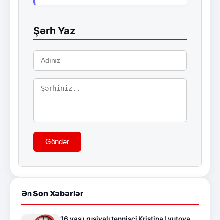
Şərh Yaz
Göndər
Ən Son Xəbərlər
16 yaşlı rusiyalı tennisçi Kristina Lyutova