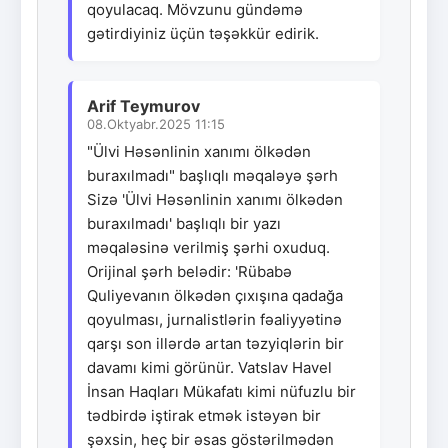
qoyulacaq. Mövzunu gündəmə
gətirdiyiniz üçün təşəkkür edirik.
Arif Teymurov
08.Oktyabr.2025 11:15
"Ülvi Həsənlinin xanımı ölkədən
buraxılmadı" başlıqlı məqaləyə şərh
Sizə 'Ülvi Həsənlinin xanımı ölkədən
buraxılmadı' başlıqlı bir yazı
məqaləsinə verilmiş şərhi oxuduq.
Orijinal şərh belədir: 'Rübabə
Quliyevanın ölkədən çıxışına qadağa
qoyulması, jurnalistlərin fəaliyyətinə
qarşı son illərdə artan təzyiqlərin bir
davamı kimi görünür. Vatslav Havel
İnsan Haqları Mükafatı kimi nüfuzlu bir
tədbirdə iştirak etmək istəyən bir
şəxsin, heç bir əsas göstərilmədən