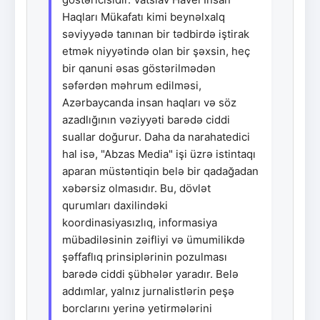
Haqları Mükafatı kimi beynəlxalq
səviyyədə tanınan bir tədbirdə iştirak
etmək niyyətində olan bir şəxsin, heç
bir qanuni əsas göstərilmədən
səfərdən məhrum edilməsi,
Azərbaycanda insan haqları və söz
azadlığının vəziyyəti barədə ciddi
suallar doğurur. Daha da narahatedici
hal isə, "Abzas Media" işi üzrə istintaqı
aparan müstəntiqin belə bir qadağadan
xəbərsiz olmasıdır. Bu, dövlət
qurumları daxilindəki
koordinasiyasızlıq, informasiya
mübadiləsinin zəifliyi və ümumilikdə
şəffaflıq prinsiplərinin pozulması
barədə ciddi şübhələr yaradır. Belə
addımlar, yalnız jurnalistlərin peşə
borclarını yerinə yetirmələrini