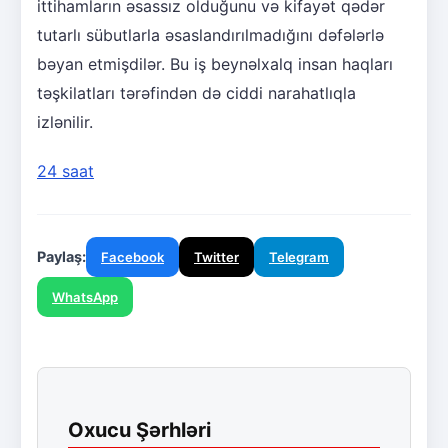
ittihamların əsassız olduğunu və kifayət qədər
tutarlı sübutlarla əsaslandırılmadığını dəfələrlə
bəyan etmişdilər. Bu iş beynəlxalq insan haqları
təşkilatları tərəfindən də ciddi narahatlıqla
izlənilir.
24 saat
Paylaş:
Facebook
Twitter
Telegram
WhatsApp
Oxucu Şərhləri