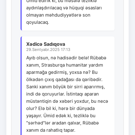
Ümid edirik ki, bu məsələ tezliklə
aydınlaşdırılacaq və hüquqi əsasları
olmayan məhdudiyyətlərə son
qoyulacaq.
Xədicə Sadıqova
29.Sentyabr.2025 17:13
Ayıb olsun, nə hadisədir belə! Rübabə
xanım, Strasburqa humanitar yardım
aparmağa gedirmiş, yoxsa nə? Bu
ölkədən çıxış qadağası da qəribədir.
Sanki xanım böyük bir sirri aparırmış,
indi də qoruyurlar. İstintaqı aparan
müstəntiqin də xəbəri yoxdur, bu necə
olur? Elə bil ki, hərə bir dünyada
yaşayır. Ümid edək ki, tezliklə bu
"sərhəd"lər aradan qalxar, Rübabə
xanım da rahatlıq tapar.