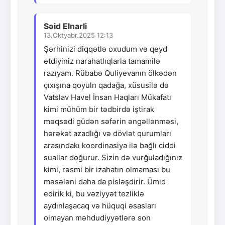
Səid Elnarli
13.Oktyabr.2025 12:13
Şərhinizi diqqətlə oxudum və qeyd
etdiyiniz narahatlıqlarla tamamilə
razıyam. Rübabə Quliyevanın ölkədən
çıxışına qoyuln qadağa, xüsusilə də
Vatslav Havel İnsan Haqları Mükafatı
kimi mühüm bir tədbirdə iştirak
məqsədi güdən səfərin əngəllənməsi,
hərəkət azadlığı və dövlət qurumları
arasındakı koordinasiya ilə bağlı ciddi
suallar doğurur. Sizin də vurğuladığınız
kimi, rəsmi bir izahatın olmaması bu
məsələni daha da pisləşdirir. Ümid
edirik ki, bu vəziyyət tezliklə
aydınlaşacaq və hüquqi əsasları
olmayan məhdudiyyətlərə son