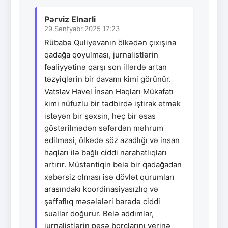
Pərviz Elnarli
29.Sentyabr.2025 17:23
Rübabə Quliyevanın ölkədən çıxışına
qadağa qoyulması, jurnalistlərin
fəaliyyətinə qarşı son illərdə artan
təzyiqlərin bir davamı kimi görünür.
Vatslav Havel İnsan Haqları Mükafatı
kimi nüfuzlu bir tədbirdə iştirak etmək
istəyən bir şəxsin, heç bir əsas
göstərilmədən səfərdən məhrum
edilməsi, ölkədə söz azadlığı və insan
haqları ilə bağlı ciddi narahatlıqları
artırır. Müstəntiqin belə bir qadağadan
xəbərsiz olması isə dövlət qurumları
arasındakı koordinasiyasızlıq və
şəffaflıq məsələləri barədə ciddi
suallar doğurur. Belə addımlar,
jurnalistlərin peşə borclarını yerinə