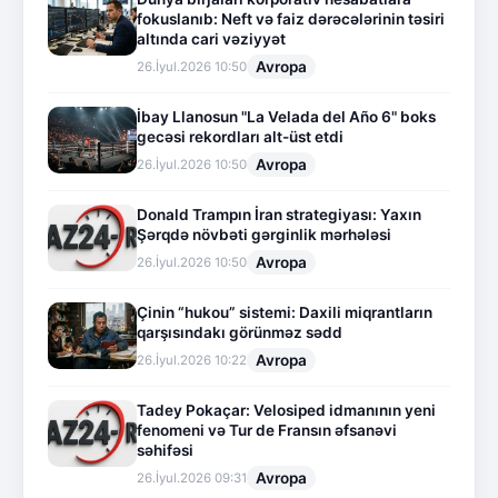
fokuslanıb: Neft və faiz dərəcələrinin təsiri
altında cari vəziyyət
Avropa
26.İyul.2026 10:50
İbay Llanosun "La Velada del Año 6" boks
gecəsi rekordları alt-üst etdi
Avropa
26.İyul.2026 10:50
Donald Trampın İran strategiyası: Yaxın
Şərqdə növbəti gərginlik mərhələsi
Avropa
26.İyul.2026 10:50
Çinin “hukou” sistemi: Daxili miqrantların
qarşısındakı görünməz sədd
Avropa
26.İyul.2026 10:22
Tadey Pokaçar: Velosiped idmanının yeni
fenomeni və Tur de Fransın əfsanəvi
səhifəsi
Avropa
26.İyul.2026 09:31