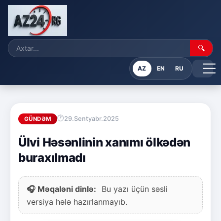
🔍
AZ
EN
RU
29.Sentyabr.2025
GÜNDƏM
Ülvi Həsənlinin xanımı ölkədən
buraxılmadı
🎧 Məqaləni dinlə:
Bu yazı üçün səsli
versiya hələ hazırlanmayıb.