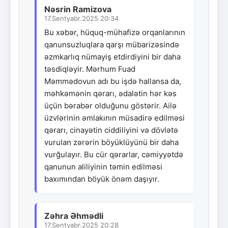
Nəsrin Ramizova
17.Sentyabr.2025 20:34
Bu xəbər, hüquq-mühafizə orqanlarının
qanunsuzluqlara qarşı mübarizəsində
əzmkarlıq nümayiş etdirdiyini bir daha
təsdiqləyir. Mərhum Fuad
Məmmədovun adı bu işdə hallansa da,
məhkəmənin qərarı, ədalətin hər kəs
üçün bərabər olduğunu göstərir. Ailə
üzvlərinin əmlakının müsadirə edilməsi
qərarı, cinayətin ciddiliyini və dövlətə
vurulan zərərin böyüklüyünü bir daha
vurğulayır. Bu cür qərarlar, cəmiyyətdə
qanunun aliliyinin təmin edilməsi
baxımından böyük önəm daşıyır.
Zəhra Əhmədli
17.Sentyabr.2025 20:28