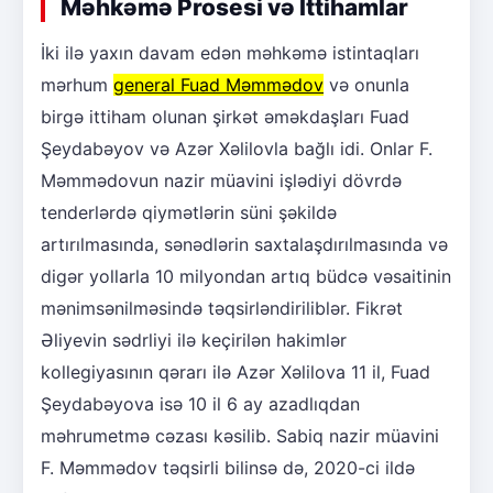
Məhkəmə Prosesi və İttihamlar
İki ilə yaxın davam edən məhkəmə istintaqları
mərhum
general Fuad Məmmədov
və onunla
birgə ittiham olunan şirkət əməkdaşları Fuad
Şeydabəyov və Azər Xəlilovla bağlı idi. Onlar F.
Məmmədovun nazir müavini işlədiyi dövrdə
tenderlərdə qiymətlərin süni şəkildə
artırılmasında, sənədlərin saxtalaşdırılmasında və
digər yollarla 10 milyondan artıq büdcə vəsaitinin
mənimsənilməsində təqsirləndiriliblər. Fikrət
Əliyevin sədrliyi ilə keçirilən hakimlər
kollegiyasının qərarı ilə Azər Xəlilova 11 il, Fuad
Şeydabəyova isə 10 il 6 ay azadlıqdan
məhrumetmə cəzası kəsilib. Sabiq nazir müavini
F. Məmmədov təqsirli bilinsə də, 2020-ci ildə