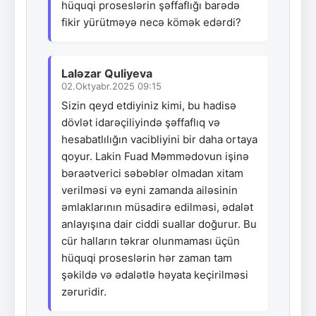
hüquqi proseslərin şəffaflığı barədə
fikir yürütməyə necə kömək edərdi?
Laləzar Quliyeva
02.Oktyabr.2025 09:15
Sizin qeyd etdiyiniz kimi, bu hadisə
dövlət idarəçiliyində şəffaflıq və
hesabatlılığın vacibliyini bir daha ortaya
qoyur. Lakin Fuad Məmmədovun işinə
bəraətverici səbəblər olmadan xitam
verilməsi və eyni zamanda ailəsinin
əmlaklarının müsadirə edilməsi, ədalət
anlayışına dair ciddi suallar doğurur. Bu
cür halların təkrar olunmaması üçün
hüquqi proseslərin hər zaman tam
şəkildə və ədalətlə həyata keçirilməsi
zəruridir.