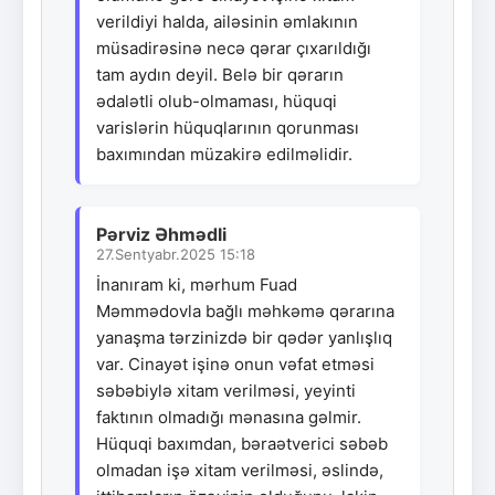
verildiyi halda, ailəsinin əmlakının
müsadirəsinə necə qərar çıxarıldığı
tam aydın deyil. Belə bir qərarın
ədalətli olub-olmaması, hüquqi
varislərin hüquqlarının qorunması
baxımından müzakirə edilməlidir.
Pərviz Əhmədli
27.Sentyabr.2025 15:18
İnanıram ki, mərhum Fuad
Məmmədovla bağlı məhkəmə qərarına
yanaşma tərzinizdə bir qədər yanlışlıq
var. Cinayət işinə onun vəfat etməsi
səbəbiylə xitam verilməsi, yeyinti
faktının olmadığı mənasına gəlmir.
Hüquqi baxımdan, bəraətverici səbəb
olmadan işə xitam verilməsi, əslində,