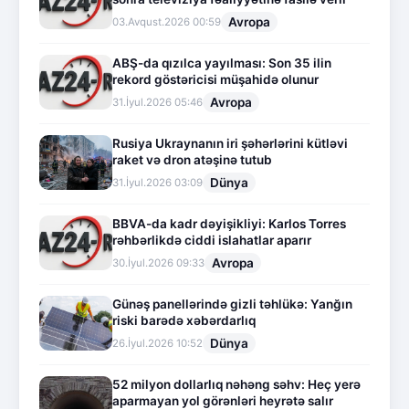
Avropa
03.Avqust.2026 00:59
ABŞ-da qızılca yayılması: Son 35 ilin
rekord göstəricisi müşahidə olunur
Avropa
31.İyul.2026 05:46
Rusiya Ukraynanın iri şəhərlərini kütləvi
raket və dron atəşinə tutub
Dünya
31.İyul.2026 03:09
BBVA-da kadr dəyişikliyi: Karlos Torres
rəhbərlikdə ciddi islahatlar aparır
Avropa
30.İyul.2026 09:33
Günəş panellərində gizli təhlükə: Yanğın
riski barədə xəbərdarlıq
Dünya
26.İyul.2026 10:52
52 milyon dollarlıq nəhəng səhv: Heç yerə
aparmayan yol görənləri heyrətə salır