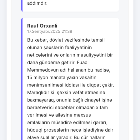
addımdır.
Rauf Orxanli
17.Sentyabr.2025 21:38
Bu xəbər, dövlət vəzifəsində təmsil
olunan şəxslərin fəaliyyətinin
nəticələrini və onların məsuliyyətini bir
daha gündəmə gətirir. Fuad
Məmmədovun adı hallanan bu hadisə,
15 milyon manata yaxın vəsaitin
mənimsənilməsi iddiası ilə diqqət çəkir.
Maraqlıdır ki, şəxsin vəfat etməsinə
baxmayaraq, onunla bağlı cinayət işinə
bəraətverici səbəblər olmadan xitam
verilməsi və ailəsinə məxsus
əmlakların müsadirə edilməsi qərarı,
hüquqi proseslərin necə işlədiyinə dair
əlavə suallar yaradır. Bu cür halların