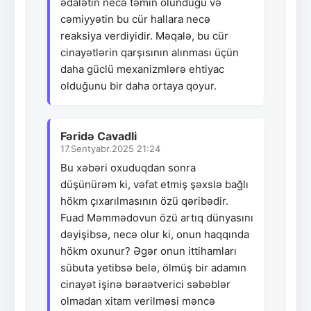
ədalətin necə təmin olunduğu və
cəmiyyətin bu cür hallara necə
reaksiya verdiyidir. Məqalə, bu cür
cinayətlərin qarşısının alınması üçün
daha güclü mexanizmlərə ehtiyac
olduğunu bir daha ortaya qoyur.
Fəridə Cavadli
17.Sentyabr.2025 21:24
Bu xəbəri oxuduqdan sonra
düşünürəm ki, vəfat etmiş şəxslə bağlı
hökm çıxarılmasının özü qəribədir.
Fuad Məmmədovun özü artıq dünyasını
dəyişibsə, necə olur ki, onun haqqında
hökm oxunur? Əgər onun ittihamları
sübuta yetibsə belə, ölmüş bir adamın
cinayət işinə bəraətverici səbəblər
olmadan xitam verilməsi məncə