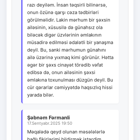
razı deyiləm. İnsan təqsirli bilinərsə,
onun özünə qarşı cəza tədbirləri
görülməlidir. Lakin mərhum bir şəxsin
ailəsinin, xüsusilə də günahsız ola
biləcək digər üzvlərinin əmlakının
müsadirə edilməsi ədalətli bir yanaşma
deyil. Bu, sanki mərhumun günahını
ailə üzərinə yıxmaq kimi görünür. Hətta
əgər bir şəxs cinayət törədib vəfat
edibsə də, onun ailəsinin şəxsi
əmlakına toxunulması düzgün deyil. Bu
cür qərarlar cəmiyyətdə haqsızlıq hissi
yarada bilər.
Şəbnəm Fərmanli
17.Sentyabr.2025 19:50
Məqalədə qeyd olunan məsələlərlə
bağlı fikirlərimi bildirmək istərdim.