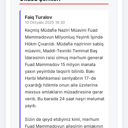
Faiq Turalov
10.Oktyabr.2025 16:30
Keçmiş Müdafiə Naziri Müavini Fuad
Məmmədovun Milyonluq Yeyinti İşində
Hökm Çıxarıldı. Müdafiə nazirinin sabiq
müavini, Maddi-Texniki Təminat Baş
İdarəsinin rəisi olmuş mərhum general
Fuad Məmmədov 15 milyon manata
yaxın yeyintidə təqsirli bilinib. Bakı
Hərbi Məhkəməsi sentyabrın 17-də
çıxardığı hökmlə onun ailə üzvlərinə
məxsus əmlakların müsadirəsinə qərar
verib. Bu barədə 24 saat nəşri məlumat
yayıb.
Sizin də qeyd etdiyiniz kimi, mərhum
Fuad Məmmədovun ailəsinin əmlakının