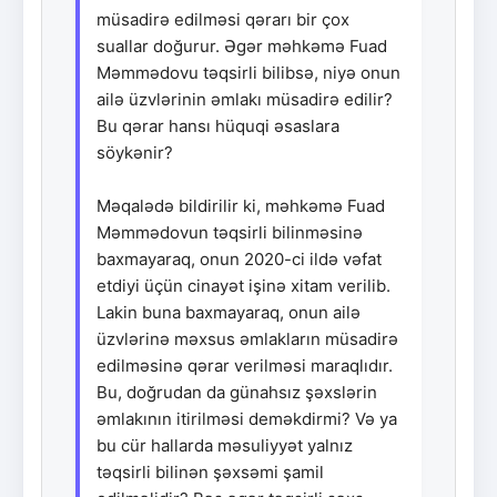
müsadirə edilməsi qərarı bir çox
suallar doğurur. Əgər məhkəmə Fuad
Məmmədovu təqsirli bilibsə, niyə onun
ailə üzvlərinin əmlakı müsadirə edilir?
Bu qərar hansı hüquqi əsaslara
söykənir?
Məqalədə bildirilir ki, məhkəmə Fuad
Məmmədovun təqsirli bilinməsinə
baxmayaraq, onun 2020-ci ildə vəfat
etdiyi üçün cinayət işinə xitam verilib.
Lakin buna baxmayaraq, onun ailə
üzvlərinə məxsus əmlakların müsadirə
edilməsinə qərar verilməsi maraqlıdır.
Bu, doğrudan da günahsız şəxslərin
əmlakının itirilməsi deməkdirmi? Və ya
bu cür hallarda məsuliyyət yalnız
təqsirli bilinən şəxsəmi şamil