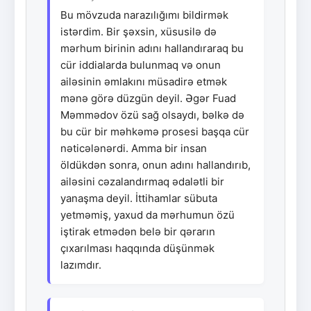
Bu mövzuda narazılığımı bildirmək
istərdim. Bir şəxsin, xüsusilə də
mərhum birinin adını hallandıraraq bu
cür iddialarda bulunmaq və onun
ailəsinin əmlakını müsadirə etmək
mənə görə düzgün deyil. Əgər Fuad
Məmmədov özü sağ olsaydı, bəlkə də
bu cür bir məhkəmə prosesi başqa cür
nəticələnərdi. Amma bir insan
öldükdən sonra, onun adını hallandırıb,
ailəsini cəzalandırmaq ədalətli bir
yanaşma deyil. İttihamlar sübuta
yetməmiş, yaxud da mərhumun özü
iştirak etmədən belə bir qərarın
çıxarılması haqqında düşünmək
lazımdır.