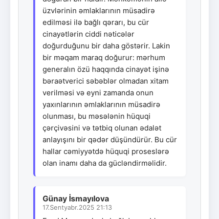
üzvlərinin əmlaklarının müsadirə
edilməsi ilə bağlı qərarı, bu cür
cinayətlərin ciddi nəticələr
doğurduğunu bir daha göstərir. Lakin
bir məqam maraq doğurur: mərhum
generalın özü haqqında cinayət işinə
bəraətverici səbəblər olmadan xitam
verilməsi və eyni zamanda onun
yaxınlarının əmlaklarının müsadirə
olunması, bu məsələnin hüquqi
çərçivəsini və tətbiq olunan ədalət
anlayışını bir qədər düşündürür. Bu cür
hallar cəmiyyətdə hüquqi proseslərə
olan inamı daha da gücləndirməlidir.
Günay İsmayılova
17.Sentyabr.2025 21:13