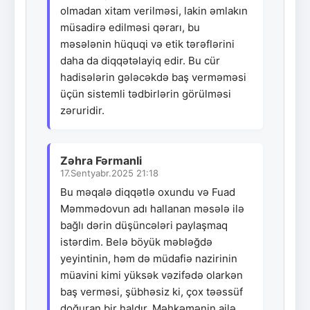
olmadan xitam verilməsi, lakin əmlakın
müsadirə edilməsi qərarı, bu
məsələnin hüquqi və etik tərəflərini
daha da diqqətəlayiq edir. Bu cür
hadisələrin gələcəkdə baş verməməsi
üçün sistemli tədbirlərin görülməsi
zəruridir.
Zəhra Fərmanli
17.Sentyabr.2025 21:18
Bu məqalə diqqətlə oxundu və Fuad
Məmmədovun adı hallanan məsələ ilə
bağlı dərin düşüncələri paylaşmaq
istərdim. Belə böyük məbləğdə
yeyintinin, həm də müdafiə nazirinin
müavini kimi yüksək vəzifədə olarkən
baş verməsi, şübhəsiz ki, çox təəssüf
doğuran bir haldır. Məhkəmənin ailə