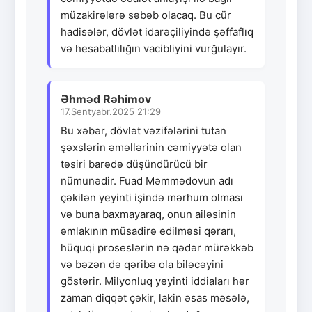
müzakirələrə səbəb olacaq. Bu cür
hadisələr, dövlət idarəçiliyində şəffaflıq
və hesabatlılığın vacibliyini vurğulayır.
Əhməd Rəhimov
17.Sentyabr.2025 21:29
Bu xəbər, dövlət vəzifələrini tutan
şəxslərin əməllərinin cəmiyyətə olan
təsiri barədə düşündürücü bir
nümunədir. Fuad Məmmədovun adı
çəkilən yeyinti işində mərhum olması
və buna baxmayaraq, onun ailəsinin
əmlakının müsadirə edilməsi qərarı,
hüquqi proseslərin nə qədər mürəkkəb
və bəzən də qəribə ola biləcəyini
göstərir. Milyonluq yeyinti iddiaları hər
zaman diqqət çəkir, lakin əsas məsələ,