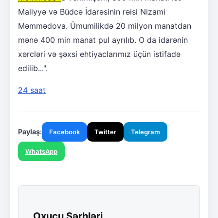
Maliyyə və Büdcə İdarəsinin rəisi Nizami
Məmmədova. Ümumilikdə 20 milyon manatdan
mənə 400 min manat pul ayrılıb. O da idarənin
xərcləri və şəxsi ehtiyaclarımız üçün istifadə
edilib...".
24 saat
Paylaş:
Facebook
Twitter
Telegram
WhatsApp
Oxucu Şərhləri