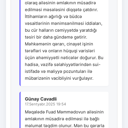
olaraq ailəsinin əmlakının müsadirə
edilməsi məsələsini diqqətə çatdırır.
İttihamların ağırlığı və büdcə
vəsaitlərinin mənimsənilməsi iddiaları,
bu cür halların cəmiyyətdə yaratdığı
təsiri bir daha gündəmə gətirir.
Məhkəmənin qərarı, cinayət işinin
tərəfləri və onların hüquqi varisləri
üçün əhəmiyyətli nəticələr doğurur. Bu
hadisə, vəzifə səlahiyyətlərindən sui-
istifadə və maliyyə pozuntuları ilə
mübarizənin vacibliyini vurğulayır.
Günay Cavadli
17.Sentyabr.2025 19:54
Məqalədə Fuad Məmmədovun ailəsinin
əmlakının müsadirə edilməsi ilə bağlı
məlumat təqdim olunur. Mən bu qərarla