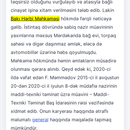
təqsirsiz olduğunu vurğulayıb və atasıyla bağlı
cinayət işinə xitam verilməsini tələb edib. Lakin
Bakı Hərbi Məhkəməsi
hökmdə fərqli nəticəyə
gəlib. İstintaq dövründə sabiq nazir müavininin
yaxınlarına məxsus Mərdəkanda bağ evi, torpaq
sahəsi və digər daşınmaz əmlak, eləcə də
avtomobillər üzərinə həbs qoyulmuşdu.
Məhkəmə hökmündə həmin əmlakların müsadirə
olunması qərara alınıb. Qeyd edək ki, 2020-ci
ildə vəfat edən F. Məmmədov 2015-ci il avqustun
20-dən 2020-ci il iyulun 8-dək müdafiə nazirinin
maddi-texniki təminat üzrə müavini – Maddi-
Texniki Təminat Baş İdarəsinin rəisi vəzifəsində
xidmət edib. Onun karyerası haqqında ətraflı
məlumatı
general
haqqında məqalədə tapmaq
mümkündür.