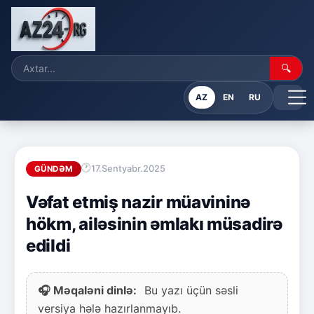
🔍
AZ
EN
RU
17.Sentyabr.2025
GÜNDƏM
Vəfat etmiş nazir müavininə
hökm, ailəsinin əmlakı müsadirə
edildi
🎧 Məqaləni dinlə:
Bu yazı üçün səsli
versiya hələ hazırlanmayıb.