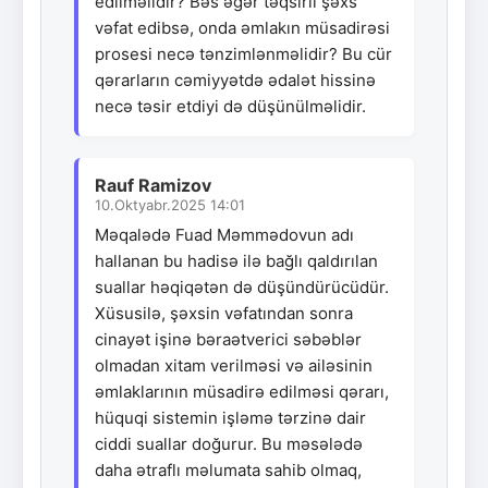
edilməlidir? Bəs əgər təqsirli şəxs
vəfat edibsə, onda əmlakın müsadirəsi
prosesi necə tənzimlənməlidir? Bu cür
qərarların cəmiyyətdə ədalət hissinə
necə təsir etdiyi də düşünülməlidir.
Rauf Ramizov
10.Oktyabr.2025 14:01
Məqalədə Fuad Məmmədovun adı
hallanan bu hadisə ilə bağlı qaldırılan
suallar həqiqətən də düşündürücüdür.
Xüsusilə, şəxsin vəfatından sonra
cinayət işinə bəraətverici səbəblər
olmadan xitam verilməsi və ailəsinin
əmlaklarının müsadirə edilməsi qərarı,
hüquqi sistemin işləmə tərzinə dair
ciddi suallar doğurur. Bu məsələdə
daha ətraflı məlumata sahib olmaq,