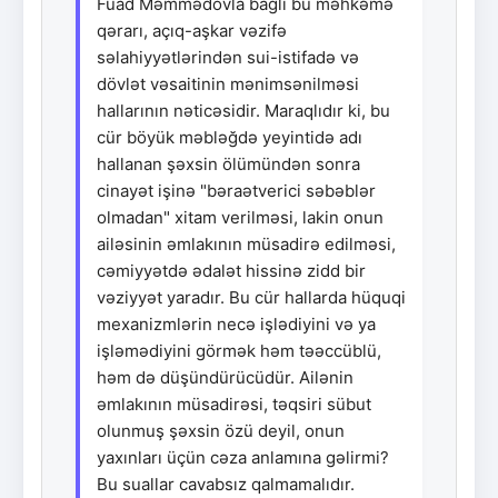
Fuad Məmmədovla bağlı bu məhkəmə
qərarı, açıq-aşkar vəzifə
səlahiyyətlərindən sui-istifadə və
dövlət vəsaitinin mənimsənilməsi
hallarının nəticəsidir. Maraqlıdır ki, bu
cür böyük məbləğdə yeyintidə adı
hallanan şəxsin ölümündən sonra
cinayət işinə "bəraətverici səbəblər
olmadan" xitam verilməsi, lakin onun
ailəsinin əmlakının müsadirə edilməsi,
cəmiyyətdə ədalət hissinə zidd bir
vəziyyət yaradır. Bu cür hallarda hüquqi
mexanizmlərin necə işlədiyini və ya
işləmədiyini görmək həm təəccüblü,
həm də düşündürücüdür. Ailənin
əmlakının müsadirəsi, təqsiri sübut
olunmuş şəxsin özü deyil, onun
yaxınları üçün cəza anlamına gəlirmi?
Bu suallar cavabsız qalmamalıdır.