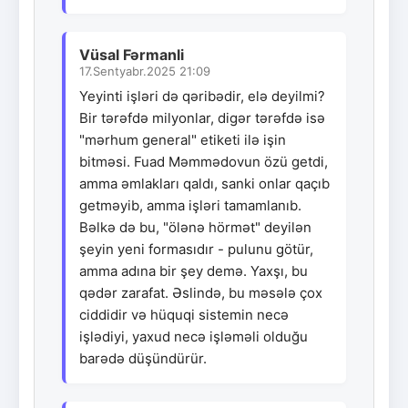
Vüsal Fərmanli
17.Sentyabr.2025 21:09
Yeyinti işləri də qəribədir, elə deyilmi?
Bir tərəfdə milyonlar, digər tərəfdə isə
"mərhum general" etiketi ilə işin
bitməsi. Fuad Məmmədovun özü getdi,
amma əmlakları qaldı, sanki onlar qaçıb
getməyib, amma işləri tamamlanıb.
Bəlkə də bu, "ölənə hörmət" deyilən
şeyin yeni formasıdır - pulunu götür,
amma adına bir şey demə. Yaxşı, bu
qədər zarafat. Əslində, bu məsələ çox
ciddidir və hüquqi sistemin necə
işlədiyi, yaxud necə işləməli olduğu
barədə düşündürür.