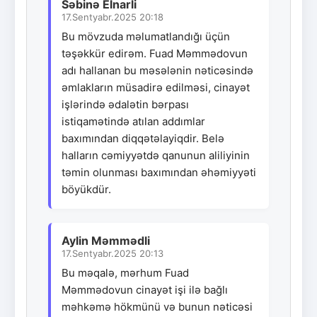
Səbinə Elnarli
17.Sentyabr.2025 20:18
Bu mövzuda məlumatlandığı üçün
təşəkkür edirəm. Fuad Məmmədovun
adı hallanan bu məsələnin nəticəsində
əmlakların müsadirə edilməsi, cinayət
işlərində ədalətin bərpası
istiqamətində atılan addımlar
baxımından diqqətəlayiqdir. Belə
halların cəmiyyətdə qanunun aliliyinin
təmin olunması baxımından əhəmiyyəti
böyükdür.
Aylin Məmmədli
17.Sentyabr.2025 20:13
Bu məqalə, mərhum Fuad
Məmmədovun cinayət işi ilə bağlı
məhkəmə hökmünü və bunun nəticəsi