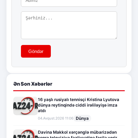
Göndər
Ən Son Xəbərlər
16 yaşlı rusiyalı tennisçi Kristina Lyutova
dünya reytinqində ciddi irəliləyişə imza
atdı
Dünya
04.Avqust.2026 11:06
Davina Makkol xərçənglə mübarizədən
sonra televiziya fəaliyyətinə fasilə verir