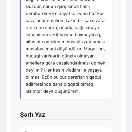
Düzdür, qanun qarşısında hamı
bərabərdir və cinayət törədən hər kəs
cəzalandırılmalıdır. Lakin bir şəxs vəfat
etdikdən sonra, onunla bağlı cinayət
işinə xitam verilməsinə baxmayaraq,
ailəsinin əmlakının müsadirə olunması
məsələsi məni düşündürür. Məgər bu,
hüquqi varislərin günahı olmayan
əməllərə görə cəzalandırılması demək
deyilmi? Hər kəsin vicdanı ilə yaşaya
bilməsi üçün bu cür qərarların qəbul
edilməsində daha diqqətli olmaq
lazımdır deyə düşünürəm.
Şərh Yaz