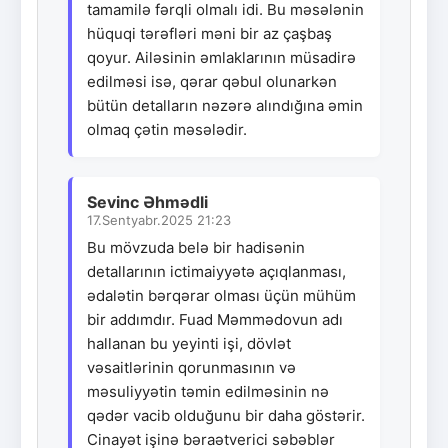
tamamilə fərqli olmalı idi. Bu məsələnin
hüquqi tərəfləri məni bir az çaşbaş
qoyur. Ailəsinin əmlaklarının müsadirə
edilməsi isə, qərar qəbul olunarkən
bütün detalların nəzərə alındığına əmin
olmaq çətin məsələdir.
Sevinc Əhmədli
17.Sentyabr.2025 21:23
Bu mövzuda belə bir hadisənin
detallarının ictimaiyyətə açıqlanması,
ədalətin bərqərar olması üçün mühüm
bir addımdır. Fuad Məmmədovun adı
hallanan bu yeyinti işi, dövlət
vəsaitlərinin qorunmasının və
məsuliyyətin təmin edilməsinin nə
qədər vacib olduğunu bir daha göstərir.
Cinayət işinə bəraətverici səbəblər