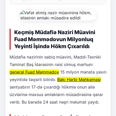
Keçmiş Müdafiə Naziri Müavini
Fuad Məmmədovun Milyonluq
Yeyinti İşində Hökm Çıxarıldı
Müdafiə nazirinin sabiq müavini, Maddi-Texniki
Təminat Baş İdarəsinin rəisi olmuş mərhum
general Fuad Məmmədov
15 milyon manata yaxın
yeyintidə təqsirli bilinib.
Bakı Hərbi Məhkəməsi
sentyabrın 17-də çıxardığı hökmlə onun ailə
üzvlərinə məxsus əmlakların müsadirəsinə qərar
verib. Bu barədə 24 saat nəşri məlumat yayıb.