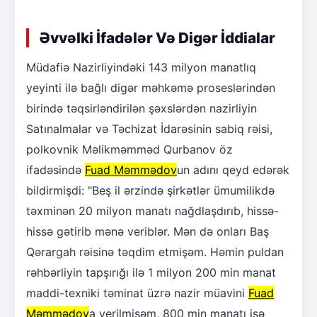
Əvvəlki İfadələr Və Digər İddialar
Müdafiə Nazirliyindəki 143 milyon manatlıq
yeyinti ilə bağlı digər məhkəmə proseslərindən
birində təqsirləndirilən şəxslərdən nazirliyin
Satınalmalar və Təchizat İdarəsinin sabiq rəisi,
polkovnik Məlikməmməd Qurbanov öz
ifadəsində
Fuad Məmmədov
un adını qeyd edərək
bildirmişdi: "Beş il ərzində şirkətlər ümumilikdə
təxminən 20 milyon manatı nağdlaşdırıb, hissə-
hissə gətirib mənə veriblər. Mən də onları Baş
Qərargah rəisinə təqdim etmişəm. Həmin puldan
rəhbərliyin tapşırığı ilə 1 milyon 200 min manat
maddi-texniki təminat üzrə nazir müavini
Fuad
Məmmədov
a verilmişəm, 800 min manatı isə