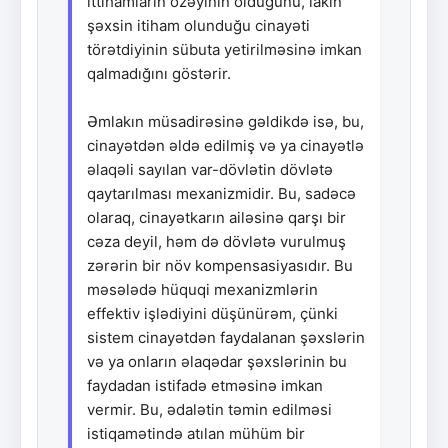
ittihamların özəyinin olduğunu, lakin
şəxsin itiham olunduğu cinayəti
törətdiyinin sübuta yetirilməsinə imkan
qalmadığını göstərir.
Əmlakın müsadirəsinə gəldikdə isə, bu,
cinayətdən əldə edilmiş və ya cinayətlə
əlaqəli sayılan var-dövlətin dövlətə
qaytarılması mexanizmidir. Bu, sadəcə
olaraq, cinayətkarın ailəsinə qarşı bir
cəza deyil, həm də dövlətə vurulmuş
zərərin bir növ kompensasiyasıdır. Bu
məsələdə hüquqi mexanizmlərin
effektiv işlədiyini düşünürəm, çünki
sistem cinayətdən faydalanan şəxslərin
və ya onların əlaqədar şəxslərinin bu
faydadan istifadə etməsinə imkan
vermir. Bu, ədalətin təmin edilməsi
istiqamətində atılan mühüm bir