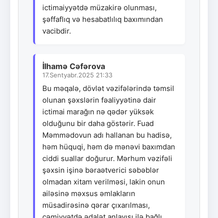
ictimaiyyətdə müzakirə olunması,
şəffaflıq və hesabatlılıq baxımından
vacibdir.
İlhamə Cəfərova
17.Sentyabr.2025 21:33
Bu məqalə, dövlət vəzifələrində təmsil
olunan şəxslərin fəaliyyətinə dair
ictimai marağın nə qədər yüksək
olduğunu bir daha göstərir. Fuad
Məmmədovun adı hallanan bu hadisə,
həm hüquqi, həm də mənəvi baxımdan
ciddi suallar doğurur. Mərhum vəzifəli
şəxsin işinə bəraətverici səbəblər
olmadan xitam verilməsi, lakin onun
ailəsinə məxsus əmlakların
müsadirəsinə qərar çıxarılması,
cəmiyyətdə ədalət anlayışı ilə bağlı