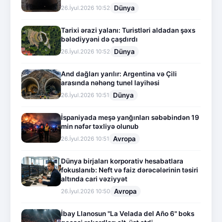
Dünya
26.İyul.2026 10:52
Tarixi ərazi yalanı: Turistləri aldadan şəxs
bələdiyyəni də çaşdırdı
Dünya
26.İyul.2026 10:52
And dağları yarılır: Argentina və Çili
arasında nəhəng tunel layihəsi
Dünya
26.İyul.2026 10:51
İspaniyada meşə yanğınları səbəbindən 19
min nəfər təxliyə olunub
Avropa
26.İyul.2026 10:51
Dünya birjaları korporativ hesabatlara
fokuslanıb: Neft və faiz dərəcələrinin təsiri
altında cari vəziyyət
Avropa
26.İyul.2026 10:50
İbay Llanosun "La Velada del Año 6" boks