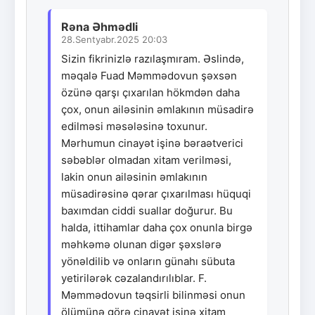
Rəna Əhmədli
28.Sentyabr.2025 20:03
Sizin fikrinizlə razılaşmıram. Əslində,
məqalə Fuad Məmmədovun şəxsən
özünə qarşı çıxarılan hökmdən daha
çox, onun ailəsinin əmlakının müsadirə
edilməsi məsələsinə toxunur.
Mərhumun cinayət işinə bəraətverici
səbəblər olmadan xitam verilməsi,
lakin onun ailəsinin əmlakının
müsadirəsinə qərar çıxarılması hüquqi
baxımdan ciddi suallar doğurur. Bu
halda, ittihamlar daha çox onunla birgə
məhkəmə olunan digər şəxslərə
yönəldilib və onların günahı sübuta
yetirilərək cəzalandırılıblar. F.
Məmmədovun təqsirli bilinməsi onun
ölümünə görə cinayət işinə xitam