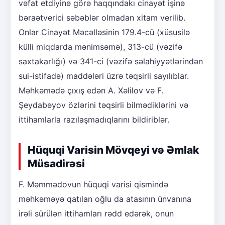
vəfat etdiyinə görə haqqındakı cinayət işinə
bəraətverici səbəblər olmadan xitam verilib.
Onlar Cinayət Məcəlləsinin 179.4-cü (xüsusilə
külli miqdarda mənimsəmə), 313-cü (vəzifə
saxtakarlığı) və 341-ci (vəzifə səlahiyyətlərindən
sui-istifadə) maddələri üzrə təqsirli sayılıblar.
Məhkəmədə çıxış edən A. Xəlilov və F.
Şeydabəyov özlərini təqsirli bilmədiklərini və
ittihamlarla razılaşmadıqlarını bildiriblər.
Hüquqi Varisin Mövqeyi və Əmlak
Müsadirəsi
F. Məmmədovun hüquqi varisi qismində
məhkəməyə qatılan oğlu da atasının ünvanına
irəli sürülən ittihamları rədd edərək, onun