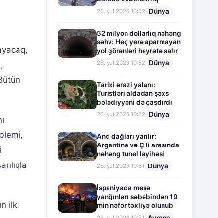
Dünya
26.İyul.2026 10:52
52 milyon dollarlıq nəhəng
səhv: Heç yerə aparmayan
ayacaq,
yol görənləri heyrətə salır
Dünya
26.İyul.2026 10:52
,
Bütün
Tarixi ərazi yalanı:
Turistləri aldadan şəxs
bələdiyyəni də çaşdırdı
Dünya
26.İyul.2026 10:52
nı
blemi,
And dağları yarılır:
Argentina və Çili arasında
i
nəhəng tunel layihəsi
sanlıqla
Dünya
26.İyul.2026 10:51
İspaniyada meşə
yanğınları səbəbindən 19
ın ilk
min nəfər təxliyə olunub
Avropa
26.İyul.2026 10:51