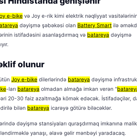
i Hindistanda genişlənir
oy e-bike
və Joy e-rik kimi elektrik nəqliyyat vasitələrini
atareya
dəyişmə şəbəkəsi olan
Battery Smart
ilə əməkd
lərinin istifadəsini asanlaşdırmaq və
batareya
dəyişmə
yır.
klif olunur
ütün
Joy e-bike
dilerlərində
batareya
dəyişmə infrastru
ike
-ları
batareya
olmadan almağa imkan verən "
batarey
ləri 20-30 faiz azaltmağa kömək edəcək. İstifadəçilər, 
dirilə bilən
batareya
icarəyə götürə biləcəklər.
ələrində dəyişmə stansiyaları quraşdırmaq imkanına malik
ləndirməklə yanaşı, əlavə gəlir mənbəyi yaradacaq.