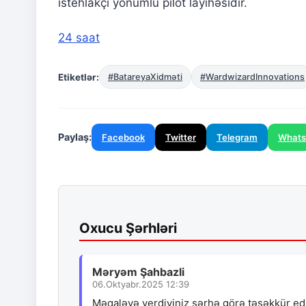
istehlakçı yönümlü pilot layihəsidir.
24 saat
Etiketlər:
#BatareyaXidməti
#WardwizardInnovations
Paylaş:
Facebook
Twitter
Telegram
What
Oxucu Şərhləri
Məryəm Şahbazli
06.Oktyabr.2025 12:39
Məqaləyə verdiyiniz şərhə görə təşəkkür ed