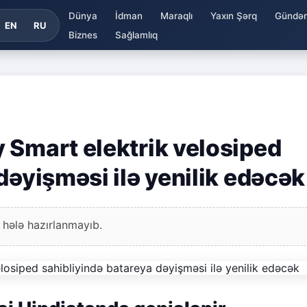
Dünya
İdman
Maraqlı
Yaxın Şərq
Gündə
EN
RU
Biznes
Sağlamlıq
 Smart elektrik velosiped
dəyişməsi ilə yenilik edəcək
 hələ hazırlanmayıb.