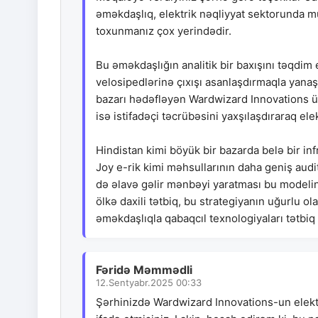
əməkdaşlıq, elektrik nəqliyyat sektorunda m
toxunmanız çox yerindədir.
Bu əməkdaşlığın analitik bir baxışını təqdim 
velosipedlərinə çıxışı asanlaşdırmaqla yanaşı
bazarı hədəfləyən Wardwizard Innovations üçü
isə istifadəçi təcrübəsini yaxşılaşdıraraq el
Hindistan kimi böyük bir bazarda belə bir i
Joy e-rik kimi məhsullarının daha geniş audi
də əlavə gəlir mənbəyi yaratması bu modelin d
ölkə daxili tətbiq, bu strategiyanın uğurlu o
əməkdaşlıqla qabaqcıl texnologiyaları tətbiq 
Fəridə Məmmədli
12.Sentyabr.2025 00:33
Şərhinizdə Wardwizard Innovations-un elektri