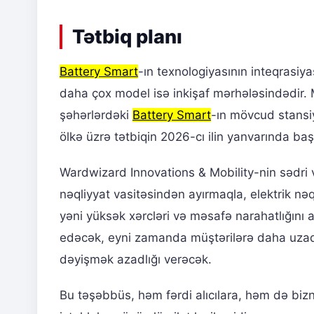
Tətbiq planı
Battery Smart
-ın texnologiyasının inteqrasiy
daha çox model isə inkişaf mərhələsindədir. 
şəhərlərdəki
Battery Smart
-ın mövcud stansi
ölkə üzrə tətbiqin 2026-cı ilin yanvarında başl
Wardwizard Innovations & Mobility-nin sədri və
nəqliyyat vasitəsindən ayırmaqla, elektrik nə
yəni yüksək xərcləri və məsafə narahatlığını 
edəcək, eyni zamanda müştərilərə daha uza
dəyişmək azadlığı verəcək.
Bu təşəbbüs, həm fərdi alıcılara, həm də b