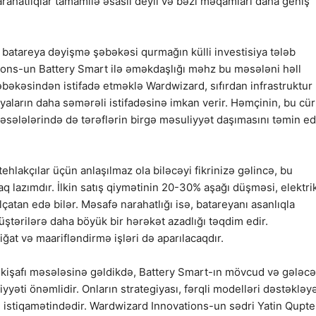
narahatlıqlar tamamilə əsaslı deyil və bəzi məqamları daha geniş
 batareya dəyişmə şəbəkəsi qurmağın külli investisiya tələb
ions-un Battery Smart ilə əməkdaşlığı məhz bu məsələni həll
əkəsindən istifadə etməklə Wardwizard, sıfırdan infrastruktur
iyaların daha səmərəli istifadəsinə imkan verir. Həmçinin, bu cür
əsələlərində də tərəflərin birgə məsuliyyət daşımasını təmin e
ehlakçılar üçün anlaşılmaz ola biləcəyi fikrinizə gəlincə, bu
q lazımdır. İlkin satış qiymətinin 20-30% aşağı düşməsi, elektri
çatan edə bilər. Məsafə narahatlığı isə, batareyanı asanlıqla
müştərilərə daha böyük bir hərəkət azadlığı təqdim edir.
at və maarifləndirmə işləri də aparılacaqdır.
inkişafı məsələsinə gəldikdə, Battery Smart-ın mövcud və gələc
yyəti önəmlidir. Onların strategiyası, fərqli modelləri dəstəkləy
q istiqamətindədir. Wardwizard Innovations-un sədri Yatin Qupte