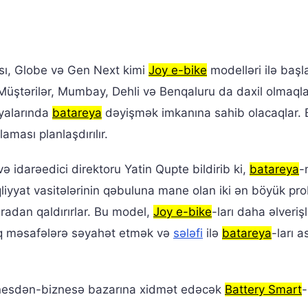
ası, Globe və Gen Next kimi
Joy e-bike
modelləri ilə başl
Müştərilər, Mumbay, Dehli və Benqaluru da daxil olmaqla
yalarında
batareya
dəyişmək imkanına sahib olacaqlar. 
aması planlaşdırılır.
 idarəedici direktoru Yatin Qupte bildirib ki,
batareya
-
qliyyat vasitələrinin qəbuluna mane olan iki ən böyük pro
aradan qaldırırlar. Bu model,
Joy e-bike
-ları daha əlverişl
q məsafələrə səyahət etmək və
sələfi
ilə
batareya
-ları a
iznesdən-biznesə bazarına xidmət edəcək
Battery Smart
-