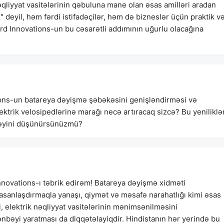
nəqliyyat vasitələrinin qəbuluna mane olan əsas amilləri aradan
k" deyil, həm fərdi istifadəçilər, həm də bizneslər üçün praktik v
ard Innovations-un bu cəsarətli addımının uğurlu olacağına
tions-un batareya dəyişmə şəbəkəsini genişləndirməsi və
ektrik velosipedlərinə marağı necə artıracaq sizcə? Bu yeniliklə
əcəyini düşünürsünüzmü?
novations-ı təbrik edirəm! Batareya dəyişmə xidməti
ı asanlaşdırmaqla yanaşı, qiymət və məsafə narahatlığı kimi əsas
, elektrik nəqliyyat vasitələrinin mənimsənilməsini
ənbəyi yaratması da diqqətəlayiqdir. Hindistanın hər yerində bu