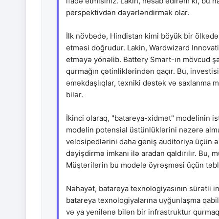
ifadə etmisiniz. Lakin, hesab edirəm ki, bu 
perspektivdən dəyərləndirmək olar.
İlk növbədə, Hindistan kimi böyük bir ölkədə
etməsi doğrudur. Lakin, Wardwizard Innovat
etməyə yönəlib. Battery Smart-ın mövcud şəb
qurmağın çətinliklərindən qaçır. Bu, investis
əməkdaşlıqlar, texniki dəstək və saxlanma m
bilər.
İkinci olaraq, "batareya-xidmət" modelinin ist
modelin potensial üstünlüklərini nəzərə alma
velosipedlərini daha geniş auditoriya üçün əl
dəyişdirmə imkanı ilə aradan qaldırılır. Bu, 
Müştərilərin bu modelə öyrəşməsi üçün təbliğ
Nəhayət, batareya texnologiyasının sürətli 
batareya texnologiyalarına uyğunlaşma qabili
və ya yenilənə bilən bir infrastruktur qurma