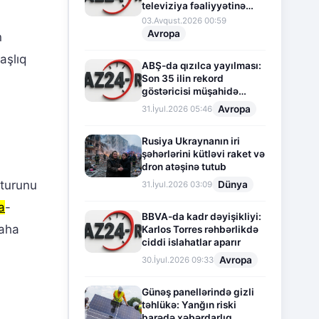
televiziya fəaliyyətinə
fasilə verir
03.Avqust.2026 00:59
Avropa
n
aşlıq
ABŞ-da qızılca yayılması:
Son 35 ilin rekord
göstəricisi müşahidə
olunur
Avropa
31.İyul.2026 05:46
Rusiya Ukraynanın iri
şəhərlərini kütləvi raket və
dron atəşinə tutub
kturunu
Dünya
31.İyul.2026 03:09
a
-
BBVA-da kadr dəyişikliyi:
daha
Karlos Torres rəhbərlikdə
ciddi islahatlar aparır
Avropa
30.İyul.2026 09:33
Günəş panellərində gizli
təhlükə: Yanğın riski
barədə xəbərdarlıq