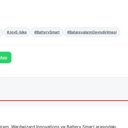
#JoyE-bike
#BatterySmart
#BatareyalarınDəyişdirilməsi
sApp
irəm. Wardwizard Innovations və Battery Smart arasındakı