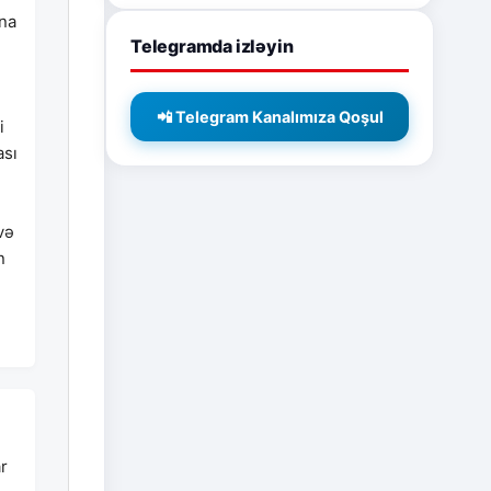
una
Telegramda izləyin
📲 Telegram Kanalımıza Qoşul
i
ası
və
n
r