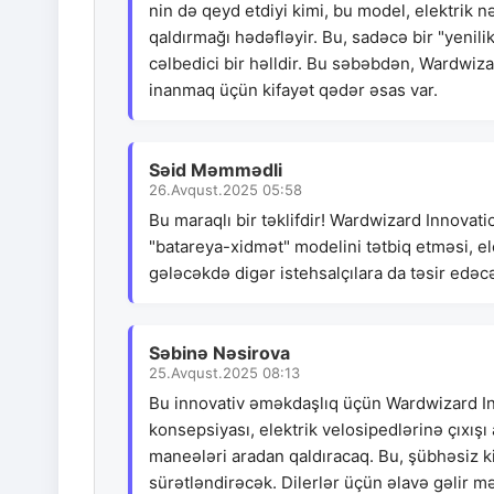
nin də qeyd etdiyi kimi, bu model, elektrik 
qaldırmağı hədəfləyir. Bu, sadəcə bir "yenili
cəlbedici bir həlldir. Bu səbəbdən, Wardwiz
inanmaq üçün kifayət qədər əsas var.
Səid Məmmədli
26.Avqust.2025 05:58
Bu maraqlı bir təklifdir! Wardwizard Innova
"batareya-xidmət" modelini tətbiq etməsi, el
gələcəkdə digər istehsalçılara da təsir ed
Səbinə Nəsirova
25.Avqust.2025 08:13
Bu innovativ əməkdaşlıq üçün Wardwizard In
konsepsiyası, elektrik velosipedlərinə çıxış
maneələri aradan qaldıracaq. Bu, şübhəsiz ki
sürətləndirəcək. Dilerlər üçün əlavə gəlir m