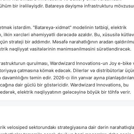
ühüm bir irəliləyişdir. Batareya dəyişmə infrastrukturu mövzus
etmək istərdim. "Batareya-xidmət" modelinin tətbiqi, elektrik
, ilkin xərcləri əhəmiyyətli dərəcədə azaldır. Bu, xüsusilə kütləv
n strateji bir addımdır. Məsafə narahatlığının aradan qaldırılm
ektrik nəqliyyat vasitələrinin mənimsənilməsini sürətləndirəcək.
nfrastrukturun qurulması, Wardwizard Innovations-un Joy e-bike 
toriyaya çatmasına kömək edəcək. Dilerlər və distribütorlar üçü
avamlılığını təmin edir. 2026-cı ilin yanvar ayına planlaşdırılan
lacağına dair güclü bir göstəricidir. Wardwizard Innovations, bu
edərək, elektrik nəqliyyatının gələcəyinə böyük bir töhfə verir.
k velosiped sektorundakı strategiyasına dair dərin narahatlıqla