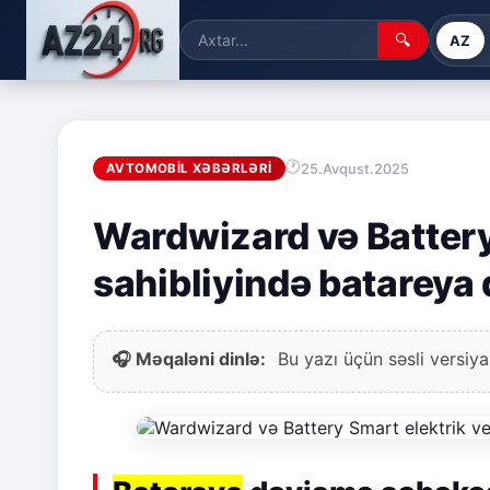
🔍
AZ
25.Avqust.2025
AVTOMOBIL XƏBƏRLƏRI
Wardwizard və Battery
sahibliyində batareya 
🎧 Məqaləni dinlə:
Bu yazı üçün səsli versiya