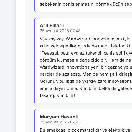
şəbəkənin genişlənməsini görmək üçün səb
Arif Elnarli
25.Avqust.2025 07:48
Vay vay vay, Wardwizard Innovations nə işlər
artıq velosipedlərimizdə də mobil telefon k
"Təəssüf, batareyanız tükəndi, xahiş edirik 
gördüm ki, məsələ daha ciddidir. Həm də nə 
Wardwizard Innovations yeni bir qazanc yolu 
xərclər də azalacaq. Mən də həmişə fikirləşi
Görünür, bu işdə də Wardwizard Innovations 
amma dəyər buna. Kim bilir, bəlkə də gələc
taxarıq. Kim bilir!
Məryəm Həsənli
25.Avqust.2025 07:43
Bu əməkdaşlıq çox maraqlıdır və elektrik ve