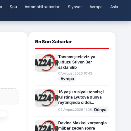
m
Şou
Avtomobil xəbərləri
Siyasət
Avropa
Asia
Ən Son Xəbərlər
Tanınmış televiziya
ulduzu Stiven Ber
saxlanılıb
07.Avqust.2026 10:43
Avropa
16 yaşlı rusiyalı tennisçi
Kristina Lyutova dünya
reytinqində ciddi
irəliləyişə imza atdı
Dünya
04.Avqust.2026 11:06
Davina Makkol xərçənglə
mübarizədən sonra