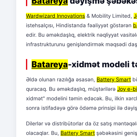
Batareya
dəyişmə şəbəkəs
Wardwizard Innovations
& Mobility Limited,
J
istehsalçısı, Hindistanda fəaliyyət göstərən
b
edir. Bu əməkdaşlıq, elektrik nəqliyyat vasitə
infrastrukturunu genişləndirmək məqsədi daşı
Batareya
-xidmət modeli tə
Əldə olunan razılığa əsasən,
Battery Smart
b
quracaq. Bu əməkdaşlıq, müştərilərə
Joy e-b
xidmət" modelini təmin edəcək. Bu, ilkin xərc
sonra istifadəyə görə ödəmə prinsipi ilə dəyiş
Dilerlər və distribütorlar da öz satış məntəq
olacaqlar. Bu,
Battery Smart
şəbəkəsini geniş