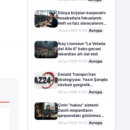
Dünya birjaları korporativ
hesabatlara fokuslanıb:
Neft və faiz dərəcələrinin
təsiri altında cari vəziyyət
Avropa
26.İyul.2026 10:50
İbay Llanosun "La Velada
del Año 6" boks gecəsi
rekordları alt-üst etdi
Avropa
26.İyul.2026 10:50
Donald Trampın İran
strategiyası: Yaxın Şərqdə
növbəti gərginlik
mərhələsi
Avropa
26.İyul.2026 10:50
Çinin “hukou” sistemi:
Daxili miqrantların
qarşısındakı görünməz
sədd
Avropa
26.İyul.2026 10:22