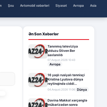
m
Şou
Avtomobil xəbərləri
Siyasət
Avropa
Asia
Ən Son Xəbərlər
Tanınmış televiziya
ulduzu Stiven Ber
saxlanılıb
07.Avqust.2026 10:43
Avropa
16 yaşlı rusiyalı tennisçi
Kristina Lyutova dünya
reytinqində ciddi
irəliləyişə imza atdı
Dünya
04.Avqust.2026 11:06
Davina Makkol xərçənglə
mübarizədən sonra