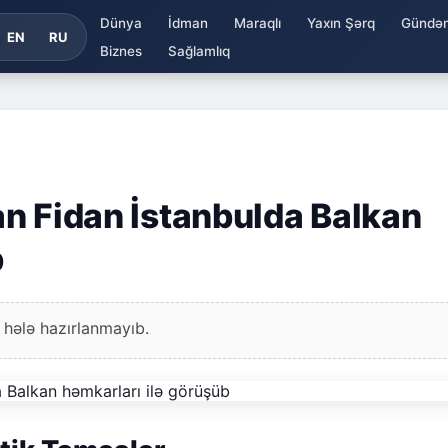
Dünya
İdman
Maraqlı
Yaxın Şərq
Gündə
EN
RU
Biznes
Sağlamlıq
kan Fidan İstanbulda Balkan
b
 hələ hazırlanmayıb.