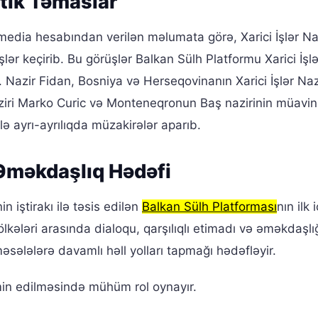
tik Təmaslar
al media hesabından verilən məlumata görə, Xarici İşlər Na
üşlər keçirib. Bu görüşlər Balkan Sülh Platformu Xarici İşlə
. Nazir Fidan, Bosniya və Herseqovinanın Xarici İşlər Naz
aziri Marko Curic və Monteneqronun Baş nazirinin müavini
lə ayrı-ayrılıqda müzakirələr aparıb.
Əməkdaşlıq Hədəfi
 iştirakı ilə təsis edilən
Balkan Sülh Platforması
nın ilk 
ölkələri arasında dialoqu, qarşılıqlı etimadı və əməkdaşlı
ələlərə davamlı həll yolları tapmağı hədəfləyir.
min edilməsində mühüm rol oynayır.