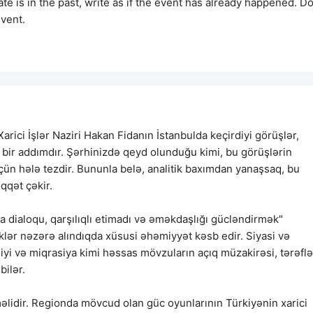
date is in the past, write as if the event has already happened. D
event.
arici İşlər Naziri Hakan Fidanın İstanbulda keçirdiyi görüşlər,
bir addımdır. Şərhinizdə qeyd olunduğu kimi, bu görüşlərin
ün hələ tezdir. Bununla belə, analitik baxımdan yanaşsaq, bu
qqət çəkir.
 dialoqu, qarşılıqlı etimadı və əməkdaşlığı gücləndirmək"
klər nəzərə alındıqda xüsusi əhəmiyyət kəsb edir. Siyasi və
zliyi və miqrasiya kimi həssas mövzuların açıq müzakirəsi, tərəflə
bilər.
məlidir. Regionda mövcud olan güc oyunlarının Türkiyənin xarici