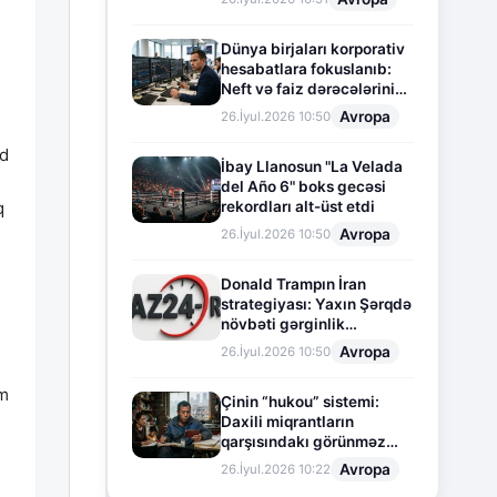
Dünya birjaları korporativ
hesabatlara fokuslanıb:
Neft və faiz dərəcələrinin
təsiri altında cari vəziyyət
Avropa
26.İyul.2026 10:50
yd
İbay Llanosun "La Velada
del Año 6" boks gecəsi
rekordları alt-üst etdi
q
Avropa
26.İyul.2026 10:50
Donald Trampın İran
strategiyası: Yaxın Şərqdə
növbəti gərginlik
mərhələsi
Avropa
26.İyul.2026 10:50
im
Çinin “hukou” sistemi:
u
Daxili miqrantların
qarşısındakı görünməz
sədd
Avropa
26.İyul.2026 10:22