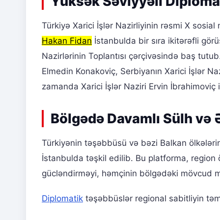
Yüksək Səviyyəli Diploma
Türkiyə Xarici İşlər Nazirliyinin rəsmi X sosi
Hakan Fidan
İstanbulda bir sıra ikitərəfli gör
Nazirlərinin Toplantısı çərçivəsində baş tutub
Elmedin Konakoviç, Serbiyanın Xarici İşlər N
zamanda Xarici İşlər Naziri Ervin İbrahimoviç i
Bölgədə Davamlı Sülh və 
Türkiyənin təşəbbüsü və bəzi Balkan ölkələrinin
İstanbulda təşkil edilib. Bu platforma, region 
gücləndirməyi, həmçinin bölgədəki mövcud məs
Diplomatik
təşəbbüslər regional sabitliyin tə