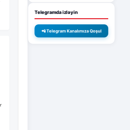
o
Telegramda izləyin
📲 Telegram Kanalımıza Qoşul
r