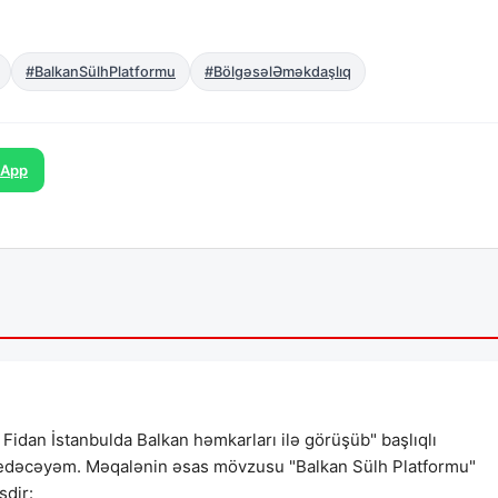
#BalkanSülhPlatformu
#BölgəsəlƏməkdaşlıq
sApp
 Fidan İstanbulda Balkan həmkarları ilə görüşüb" başlıqlı
ib edəcəyəm. Məqalənin əsas mövzusu "Balkan Sülh Platformu"
şdir: