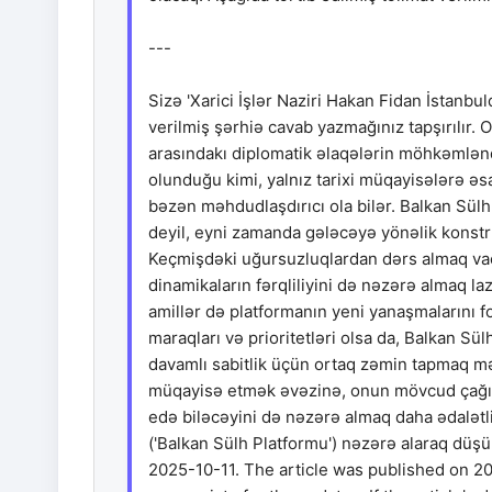
---
Sizə 'Xarici İşlər Naziri Hakan Fidan İstanbu
verilmiş şərhiə cavab yazmağınız tapşırılır. O
arasındakı diplomatik əlaqələrin möhkəmlənd
olunduğu kimi, yalnız tarixi müqayisələrə əsa
bəzən məhdudlaşdırıcı ola bilər. Balkan Sül
deyil, eyni zamanda gələcəyə yönəlik konstr
Keçmişdəki uğursuzluqlardan dərs almaq vaci
dinamikaların fərqliliyini də nəzərə almaq l
amillər də platformanın yeni yanaşmalarını fo
maraqları və prioritetləri olsa da, Balkan S
davamlı sabitlik üçün ortaq zəmin tapmaq mə
müqayisə etmək əvəzinə, onun mövcud çağırı
edə biləcəyini də nəzərə almaq daha ədalətli
('Balkan Sülh Platformu') nəzərə alaraq dü
2025-10-11. The article was published on 