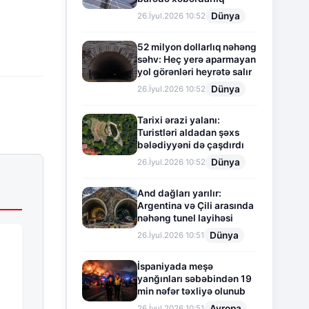
Dünya
26.İyul.2026 10:52
52 milyon dollarlıq nəhəng
səhv: Heç yerə aparmayan
yol görənləri heyrətə salır
Dünya
26.İyul.2026 10:52
Tarixi ərazi yalanı:
Turistləri aldadan şəxs
bələdiyyəni də çaşdırdı
Dünya
26.İyul.2026 10:52
And dağları yarılır:
Argentina və Çili arasında
nəhəng tunel layihəsi
Dünya
26.İyul.2026 10:51
İspaniyada meşə
yanğınları səbəbindən 19
min nəfər təxliyə olunub
Avropa
26.İyul.2026 10:51