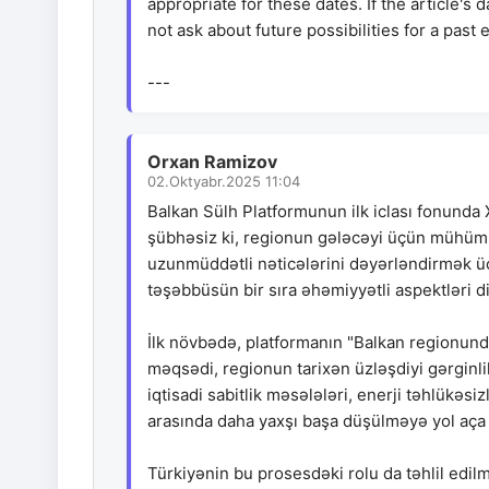
appropriate for these dates. If the article's 
not ask about future possibilities for a past 
---
Orxan Ramizov
02.Oktyabr.2025 11:04
Balkan Sülh Platformunun ilk iclası fonunda X
şübhəsiz ki, regionun gələcəyi üçün mühüm 
uzunmüddətli nəticələrini dəyərləndirmək üç
təşəbbüsün bir sıra əhəmiyyətli aspektləri di
İlk növbədə, platformanın "Balkan regionunda
məqsədi, regionun tarixən üzləşdiyi gərginli
iqtisadi sabitlik məsələləri, enerji təhlükəsi
arasında daha yaxşı başa düşülməyə yol aça 
Türkiyənin bu prosesdəki rolu da təhlil edil