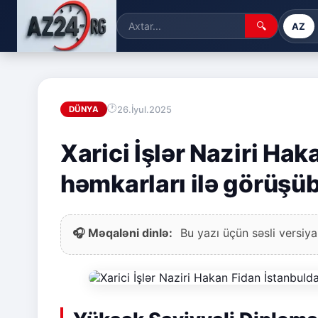
🔍
AZ
26.İyul.2025
DÜNYA
Xarici İşlər Naziri Ha
həmkarları ilə görüşü
🎧 Məqaləni dinlə:
Bu yazı üçün səsli versiya