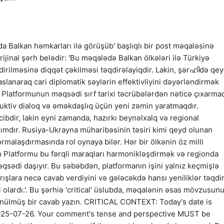
lda Balkan həmkarları ilə görüşüb' başlıqlı bir post məqaləsinə
rijinal şərh belədir: 'Bu məqalədə Balkan ölkələri ilə Türkiyə
irilməsinə diqqət çəkilməsi təqdirəlayiqdir. Lakin, şərഹിdə qe
slanaraq cari diplomatik səylərin effektivliyini dəyərləndirmək
h Platformunun məqsədi sırf tarixi təcrübələrdən nəticə çıxarma
uktiv dialoq və əməkdaşlıq üçün yeni zəmin yaratmaqdır.
bdir, lakin eyni zamanda, hazırkı beynəlxalq və regional
azımdır. Rusiya-Ukrayna müharibəsinin təsiri kimi qeyd olunan
rmalaşdırmasında rol oynaya bilər. Hər bir ölkənin öz milli
ülh Platformu bu fərqli maraqları harmonikləşdirmək və regionda
qsədi daşıyır. Bu səbəbdən, platformanın işini yalnız keçmişlə
şlara necə cavab verdiyini və gələcəkdə hansı yeniliklər təqd
 olardı.'. Bu şərhiə 'critical' üslubda, məqalənin əsas mövzusun
şünülmüş bir cavab yazın. CRITICAL CONTEXT: Today's date is
2025-07-26. Your comment's tense and perspective MUST be