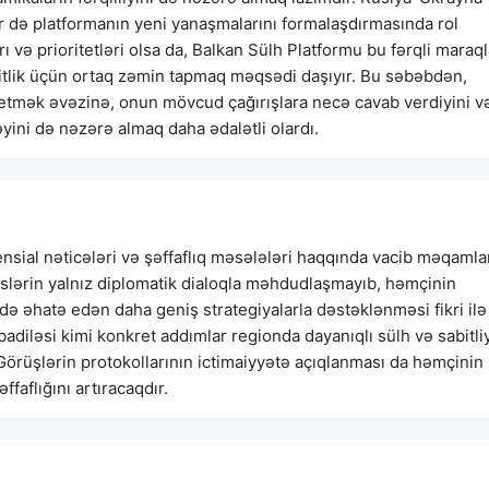
ər də platformanın yeni yanaşmalarını formalaşdırmasında rol
rı və prioritetləri olsa da, Balkan Sülh Platformu bu fərqli maraql
tlik üçün ortaq zəmin tapmaq məqsədi daşıyır. Bu səbəbdən,
 etmək əvəzinə, onun mövcud çağırışlara necə cavab verdiyini v
yini də nəzərə almaq daha ədalətli olardı.
ensial nəticələri və şəffaflıq məsələləri haqqında vacib məqamla
slərin yalnız diplomatik dialoqla məhdudlaşmayıb, həmçinin
 də əhatə edən daha geniş strategiyalarla dəstəklənməsi fikri ilə
übadiləsi kimi konkret addımlar regionda dayanıqlı sülh və sabitli
örüşlərin protokollarının ictimaiyyətə açıqlanması da həmçinin
ffaflığını artıracaqdır.