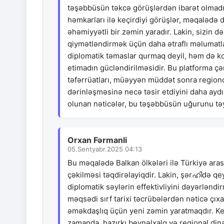
təşəbbüsün təkcə görüşlərdən ibarət olmadığ
həmkarları ilə keçirdiyi görüşlər, məqalədə d
əhəmiyyətli bir zəmin yaradır. Lakin, sizin d
qiymətləndirmək üçün daha ətraflı məlumatl
diplomatik təmaslar qurmaq deyil, həm də kon
etimadın gücləndirilməsidir. Bu platforma çə
təfərrüatları, müəyyən müddət sonra region
dərinləşməsinə necə təsir etdiyini daha ayd
olunan nəticələr, bu təşəbbüsün uğurunu tə
Orxan Fərmanli
05.Sentyabr.2025 04:13
Bu məqalədə Balkan ölkələri ilə Türkiyə ara
çəkilməsi təqdirəlayiqdir. Lakin, şərഹിdə qe
diplomatik səylərin effektivliyini dəyərlənd
məqsədi sırf tarixi təcrübələrdən nəticə çıx
əməkdaşlıq üçün yeni zəmin yaratmaqdır. Ke
zamanda, hazırkı beynəlxalq və regional dina