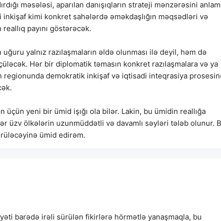
ırdığı məsələsi, aparılan danışıqların strateji mənzərəsini anla
adi inkişaf kimi konkret sahələrdə əməkdaşlığın məqsədləri və
 reallıq payını göstərəcək.
n uğuru yalnız razılaşmaların əldə olunması ilə deyil, həm də
 ölçüləcək. Hər bir diplomatik təmasın konkret razılaşmalara və ya
n regionunda demokratik inkişaf və iqtisadi inteqrasiya prosesin
cək.
 üçün yeni bir ümid işığı ola bilər. Lakin, bu ümidin reallığa
r üzv ölkələrin uzunmüddətli və davamlı səyləri tələb olunur. 
ürüləcəyinə ümid edirəm.
ti barədə irəli sürülən fikirlərə hörmətlə yanaşmaqla, bu