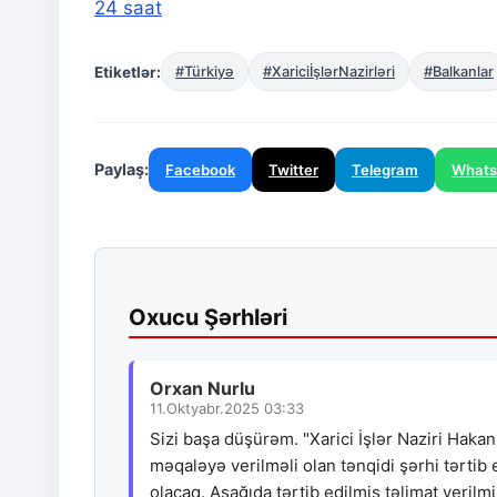
24 saat
Etiketlər:
#Türkiyə
#XariciİşlərNazirləri
#Balkanlar
Paylaş:
Facebook
Twitter
Telegram
What
Oxucu Şərhləri
Orxan Nurlu
11.Oktyabr.2025 03:33
Sizi başa düşürəm. "Xarici İşlər Naziri Hakan
məqaləyə verilməli olan tənqidi şərhi tərt
olacaq. Aşağıda tərtib edilmiş təlimat verilmi