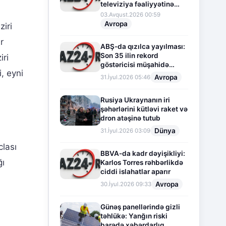
televiziya fəaliyyətinə
fasilə verir
03.Avqust.2026 00:59
Avropa
ziri
r
ABŞ-da qızılca yayılması:
Son 35 ilin rekord
iri
göstəricisi müşahidə
, eyni
olunur
Avropa
31.İyul.2026 05:46
Rusiya Ukraynanın iri
şəhərlərini kütləvi raket və
dron atəşinə tutub
Dünya
31.İyul.2026 03:09
iclası
BBVA-da kadr dəyişikliyi:
ğı
Karlos Torres rəhbərlikdə
ciddi islahatlar aparır
Avropa
30.İyul.2026 09:33
Günəş panellərində gizli
təhlükə: Yanğın riski
barədə xəbərdarlıq