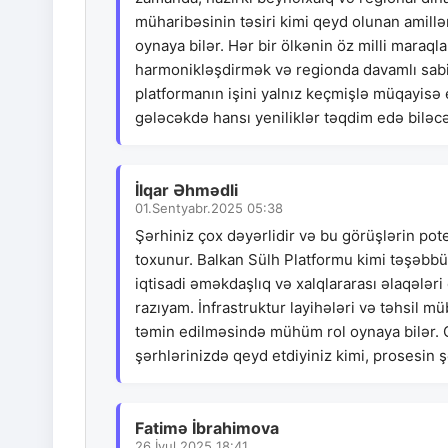
müharibəsinin təsiri kimi qeyd olunan amill
oynaya bilər. Hər bir ölkənin öz milli maraqla
harmonikləşdirmək və regionda davamlı sabi
platformanın işini yalnız keçmişlə müqayisə
gələcəkdə hansı yeniliklər təqdim edə biləcə
İlqar Əhmədli
01.Sentyabr.2025 05:38
Şərhiniz çox dəyərlidir və bu görüşlərin pot
toxunur. Balkan Sülh Platformu kimi təşəbbü
iqtisadi əməkdaşlıq və xalqlararası əlaqələri
razıyam. İnfrastruktur layihələri və təhsil m
təmin edilməsində mühüm rol oynaya bilər. G
şərhlərinizdə qeyd etdiyiniz kimi, prosesin şə
Fatimə İbrahimova
26.İyul.2025 18:41