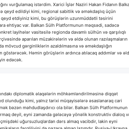
ını vurğulamaq istərdim. Xarici İşlər Naziri Hakan Fidanın Balk
ə qeyd edildiyi kimi, regional sabitlik və əməkdaşlıq üçün
ə qeyd etdiyiniz kimi, bu görüşlərin uzunmüddətli təsirini
ara ehtiyac var. Balkan Sülh Platformunun məqsədi, sadəcə
kret layihələr vasitəsilə regionda davamlı sülhün və qarşılıqlı
rçivəsində aparılan müzakirələrin və əldə olunan razılaşmaların
da mövcud gərginliklərin azaldılmasına və əməkdaşlığın
ın göstərəcək. Həmin görüşlərin ardınca atılacaq addımlar və əl
yin edəcək.
sındakı diplomatik əlaqələrin möhkəmləndirilməsinə diqqət
yd olunduğu kimi, yalnız tarixi müqayisələrə əsaslanaraq cari
irmək bəzən məhdudlaşdırıcı ola bilər. Balkan Sülh Platformunun
armaq deyil, eyni zamanda gələcəyə yönəlik konstruktiv dialoq v
çmişdəki uğursuzluqlardan dərs almaq vacibdir, lakin eyni
mikaların fərqliliyini də nəzərə almaq lazımdır. Rusiya-Ukrayna