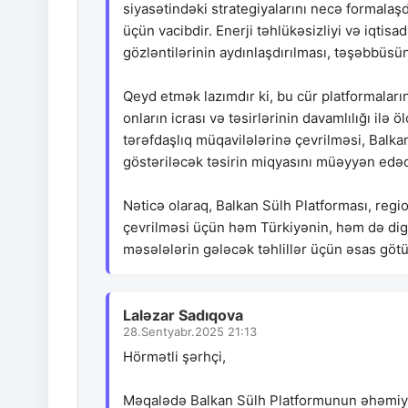
siyasətindəki strategiyalarını necə formalaşd
üçün vacibdir. Enerji təhlükəsizliyi və iqtis
gözləntilərinin aydınlaşdırılması, təşəbbüsün
Qeyd etmək lazımdır ki, bu cür platformaları
onların icrası və təsirlərinin davamlılığı ilə
tərəfdaşlıq müqavilələrinə çevrilməsi, Balka
göstəriləcək təsirin miqyasını müəyyən edə
Nəticə olaraq, Balkan Sülh Platforması, region
çevrilməsi üçün həm Türkiyənin, həm də digə
məsələlərin gələcək təhlillər üçün əsas göt
Laləzar Sadıqova
28.Sentyabr.2025 21:13
Hörmətli şərhçi,
Məqalədə Balkan Sülh Platformunun əhəmiyyə