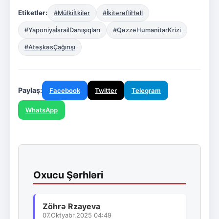
Etiketlər:
#Mülkiİtkilər
#İkitərəfliHəll
#YaponiyaİsrailDanışıqları
#QəzzəHumanitarKrizi
#AtəşkəsÇağırışı
Paylaş:
Facebook
Twitter
Telegram
WhatsApp
Oxucu Şərhləri
Zöhrə Rzayeva
07.Oktyabr.2025 04:49