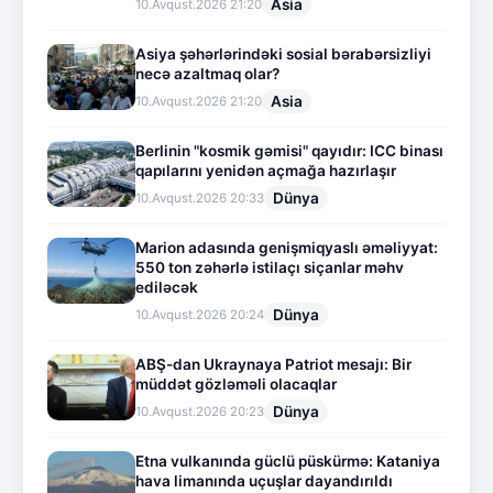
Asia
10.Avqust.2026 21:20
Asiya şəhərlərindəki sosial bərabərsizliyi
necə azaltmaq olar?
Asia
10.Avqust.2026 21:20
Berlinin "kosmik gəmisi" qayıdır: ICC binası
qapılarını yenidən açmağa hazırlaşır
Dünya
10.Avqust.2026 20:33
Marion adasında genişmiqyaslı əməliyyat:
550 ton zəhərlə istilaçı siçanlar məhv
ediləcək
Dünya
10.Avqust.2026 20:24
ABŞ-dan Ukraynaya Patriot mesajı: Bir
müddət gözləməli olacaqlar
Dünya
10.Avqust.2026 20:23
Etna vulkanında güclü püskürmə: Kataniya
hava limanında uçuşlar dayandırıldı