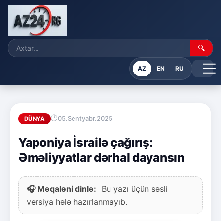
🔍
AZ
EN
RU
05.Sentyabr.2025
DÜNYA
Yaponiya İsrailə çağırış:
Əməliyyatlar dərhal dayansın
🎧 Məqaləni dinlə:
Bu yazı üçün səsli
versiya hələ hazırlanmayıb.