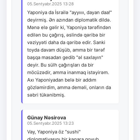
05.Sentyabr.2025 13:28
Yaponiya da İsrailə "ayyıııı, dayan daa!"
deyirmiş. Ən azından diplomatik dildə.
Mənə elə gəlir ki, Yaponiya tərəfindən
edilən bu çağırış, əslində qəribə bir
vəziyyəti daha da qəribə edir. Sanki
toyda davam düşüb, amma bir tərəf
başqa masadan gedib "əl saxlayın"
deyir. Bu sülh çağırışları da bir
möcüzədir, amma inanmaq istəyirəm.
Axı Yaponiyadan belə bir addım
gözləmirdim, amma deməli, onların da
səbri tükənibmiş.
Günay Nəsirova
05.Sentyabr.2025 13:23
Vay, Yaponiya öz "sushi"
diplomatiyasını bir kənara qoyub