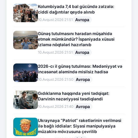
Kolumbiyada 7,4 bal gücündə zəlzələ:
ciddi dağıntılar qeydə alınıb
Avropa
10.Avqust.2026 21:51
Günəş tutulmasını haradan müşahidə
etmək mümkündür? İspaniyada xüsusi
izləmə nöqtələri hazırlanıb
Avropa
10.Avqust.2026 21:51
2026-cı il günəş tutulması: Mədəniyyət və
incəsənət aləmində misilsiz hadisə
Avropa
10.Avqust.2026 21:50
Gıdıklanma haqqında yeni tədqiqat:
Darvinin nəzəriyyəsi təsdiqləndi
Avropa
10.Avqust.2026 21:40
Ukraynaya “Patriot” raketlərinin verilməsi
ilə bağlı iddialar: Siyasi manipulyasiya
müzakirə mövzusuna çevrilib