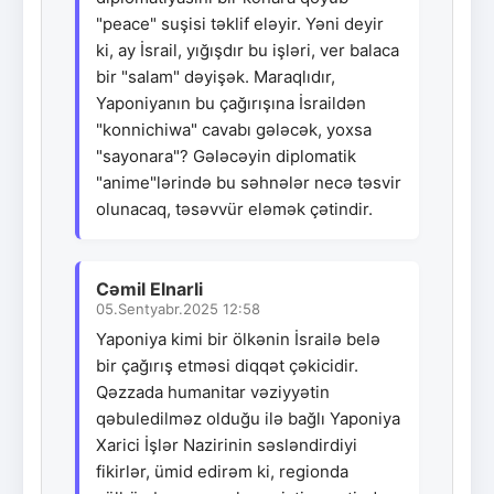
"peace" suşisi təklif eləyir. Yəni deyir
ki, ay İsrail, yığışdır bu işləri, ver balaca
bir "salam" dəyişək. Maraqlıdır,
Yaponiyanın bu çağırışına İsraildən
"konnichiwa" cavabı gələcək, yoxsa
"sayonara"? Gələcəyin diplomatik
"anime"lərində bu səhnələr necə təsvir
olunacaq, təsəvvür eləmək çətindir.
Cəmil Elnarli
05.Sentyabr.2025 12:58
Yaponiya kimi bir ölkənin İsrailə belə
bir çağırış etməsi diqqət çəkicidir.
Qəzzada humanitar vəziyyətin
qəbuledilməz olduğu ilə bağlı Yaponiya
Xarici İşlər Nazirinin səsləndirdiyi
fikirlər, ümid edirəm ki, regionda