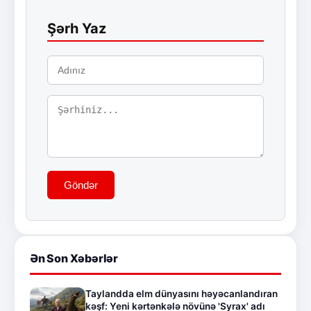
Şərh Yaz
Göndər
Ən Son Xəbərlər
Taylandda elm dünyasını həyəcanlandıran
kəşf: Yeni kərtənkələ növünə 'Syrax' adı