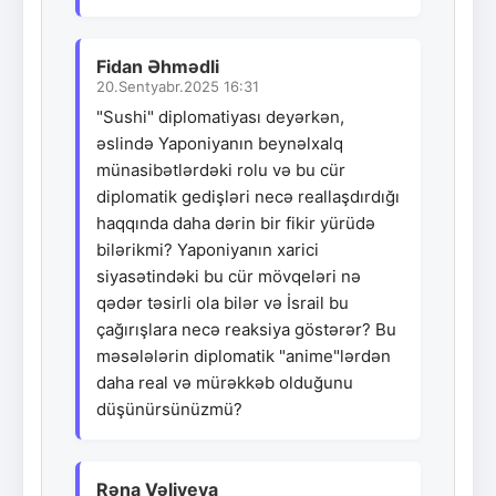
Fidan Əhmədli
20.Sentyabr.2025 16:31
"Sushi" diplomatiyası deyərkən,
əslində Yaponiyanın beynəlxalq
münasibətlərdəki rolu və bu cür
diplomatik gedişləri necə reallaşdırdığı
haqqında daha dərin bir fikir yürüdə
bilərikmi? Yaponiyanın xarici
siyasətindəki bu cür mövqeləri nə
qədər təsirli ola bilər və İsrail bu
çağırışlara necə reaksiya göstərər? Bu
məsələlərin diplomatik "anime"lərdən
daha real və mürəkkəb olduğunu
düşünürsünüzmü?
Rəna Vəliyeva