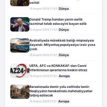
verildi
Dünya
10.Avqust.2026 21:53
Donald Tramp İrandan yarım əsrlik
təzminat tələb edəcəyini bəyan edib
Dünya
10.Avqust.2026 21:53
Avstraliyada mürekkəb balığı miqrasiyası
dayandı: Milyonluq populyasiya izsiz yoxa
çıxdı
Dünya
10.Avqust.2026 21:52
UEFA, AFC və KONKAKAF-dan Canni
İnfantinonun qərarlarına kəskin etiraz
Avropa
10.Avqust.2026 21:52
Barselonada dəmir yolu xəttində təmir:
Nəqliyyatın hərəkətində məhdudiyyətlər
tətbiq ediləcək
Avropa
10.Avqust.2026 21:51