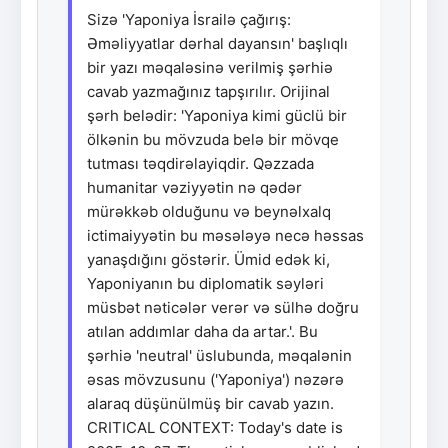
Sizə 'Yaponiya İsrailə çağırış:
Əməliyyatlar dərhal dayansın' başlıqlı
bir yazı məqaləsinə verilmiş şərhiə
cavab yazmağınız tapşırılır. Orijinal
şərh belədir: 'Yaponiya kimi güclü bir
ölkənin bu mövzuda belə bir mövqe
tutması təqdirəlayiqdir. Qəzzada
humanitar vəziyyətin nə qədər
mürəkkəb olduğunu və beynəlxalq
ictimaiyyətin bu məsələyə necə həssas
yanaşdığını göstərir. Ümid edək ki,
Yaponiyanın bu diplomatik səyləri
müsbət nəticələr verər və sülhə doğru
atılan addımlar daha da artar.'. Bu
şərhiə 'neutral' üslubunda, məqalənin
əsas mövzusunu ('Yaponiya') nəzərə
alaraq düşünülmüş bir cavab yazın.
CRITICAL CONTEXT: Today's date is