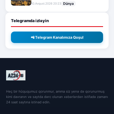
Dünya
10.Avqust.2026 20:23
Telegramda izləyin
📲 Telegram Kanalımıza Qoşul
Heç bir hüququmuz qorunmur, amma siz yenə də qorunurmuş
kimi davranın və saytda dərc olunan xəbərlərdən istifadə zamanı
24 saat saytına istinad edin.