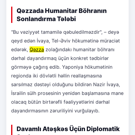
Qəzzada Humanitar Böhranın
Sonlandırma Tələbi
"Bu vəziyyət tamamilə qəbuledilməzdir", – deyə
qeyd edən İvaya, Tel-Əviv hökumətinə müraciət
edərək,
Qəzza
zolağındakı humanitar böhranı
dərhal dayandırmaq üçün konkret tədbirlər
görməyə çağırış edib. Yaponiya hökumətinin
regionda iki dövlətli həllin reallaşmasına
sarsılmaz dəstəyi olduğunu bildirən Nazir İvaya,
İsrailin sülh prosesinin yenidən başlamasına mane
olacaq bütün birtərəfli fəaliyyətlərini dərhal
dayandırmasının zəruriliyini vurğulayıb.
Davamlı Atəşkəs Üçün Diplomatik