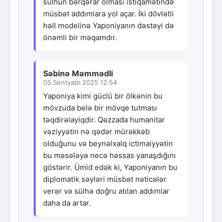
sülhün bərqərar olması istiqamətində
müsbət addımlara yol açar. İki dövlətli
həll modelinə Yaponiyanın dəstəyi də
önəmli bir məqamdır.
Səbinə Məmmədli
05.Sentyabr.2025 12:54
Yaponiya kimi güclü bir ölkənin bu
mövzuda belə bir mövqe tutması
təqdirəlayiqdir. Qəzzada humanitar
vəziyyətin nə qədər mürəkkəb
olduğunu və beynəlxalq ictimaiyyətin
bu məsələyə necə həssas yanaşdığını
göstərir. Ümid edək ki, Yaponiyanın bu
diplomatik səyləri müsbət nəticələr
verər və sülhə doğru atılan addımlar
daha da artar.