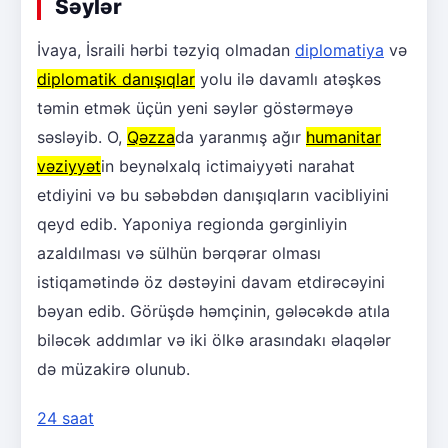
Səylər
İvaya, İsraili hərbi təzyiq olmadan
diplomatiya
və
diplomatik danışıqlar
yolu ilə davamlı atəşkəs
təmin etmək üçün yeni səylər göstərməyə
səsləyib. O,
Qəzza
da yaranmış ağır
humanitar
vəziyyət
in beynəlxalq ictimaiyyəti narahat
etdiyini və bu səbəbdən danışıqların vacibliyini
qeyd edib. Yaponiya regionda gərginliyin
azaldılması və sülhün bərqərar olması
istiqamətində öz dəstəyini davam etdirəcəyini
bəyan edib. Görüşdə həmçinin, gələcəkdə atıla
biləcək addımlar və iki ölkə arasındakı əlaqələr
də müzakirə olunub.
24 saat