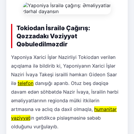
Tokiodan İsrailə Çağırış:
Qəzzadakı Vəziyyət
Qəbuledilməzdir
Yaponiya Xarici İşlər Nazirliyi Tokiodan verilən
açıqlama ilə bildirib ki, Yaponiyanın Xarici İşlər
Naziri İvaya Takeşi israilli həmkarı Gideon Saar
ilə
telefon
danışığı aparıb. Otuz beş dəqiqə
davam edən söhbətdə Nazir İvaya, İsrailin hərbi
əməliyyatlarının regionda mülki itkilərin
artmasına və aclıq da daxil olmaqla,
humanitar
vəziyyət
in getdikcə pisləşməsinə səbəb
olduğunu vurğulayıb.