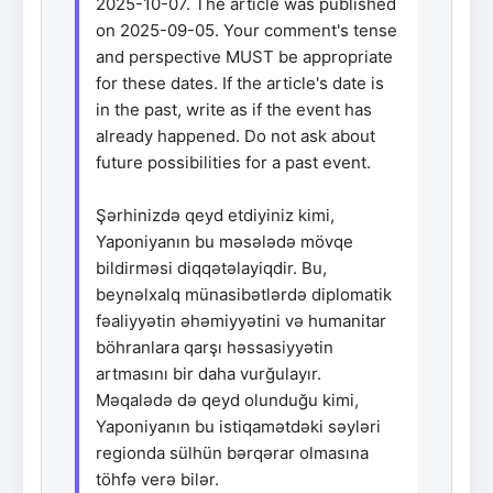
2025-10-07. The article was published
on 2025-09-05. Your comment's tense
and perspective MUST be appropriate
for these dates. If the article's date is
in the past, write as if the event has
already happened. Do not ask about
future possibilities for a past event.
Şərhinizdə qeyd etdiyiniz kimi,
Yaponiyanın bu məsələdə mövqe
bildirməsi diqqətəlayiqdir. Bu,
beynəlxalq münasibətlərdə diplomatik
fəaliyyətin əhəmiyyətini və humanitar
böhranlara qarşı həssasiyyətin
artmasını bir daha vurğulayır.
Məqalədə də qeyd olunduğu kimi,
Yaponiyanın bu istiqamətdəki səyləri
regionda sülhün bərqərar olmasına
töhfə verə bilər.