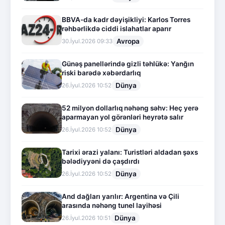
BBVA-da kadr dəyişikliyi: Karlos Torres
rəhbərlikdə ciddi islahatlar aparır
Avropa
30.İyul.2026 09:33
Günəş panellərində gizli təhlükə: Yanğın
riski barədə xəbərdarlıq
Dünya
26.İyul.2026 10:52
52 milyon dollarlıq nəhəng səhv: Heç yerə
aparmayan yol görənləri heyrətə salır
Dünya
26.İyul.2026 10:52
Tarixi ərazi yalanı: Turistləri aldadan şəxs
bələdiyyəni də çaşdırdı
Dünya
26.İyul.2026 10:52
And dağları yarılır: Argentina və Çili
arasında nəhəng tunel layihəsi
Dünya
26.İyul.2026 10:51