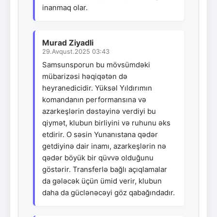
inanmaq olar.
Murad Ziyadli
29.Avqust.2025 03:43
Samsunsporun bu mövsümdəki
mübarizəsi həqiqətən də
heyranedicidir. Yüksəl Yıldırımın
komandanın performansına və
azarkeşlərin dəstəyinə verdiyi bu
qiymət, klubun birliyini və ruhunu əks
etdirir. O səsin Yunanıstana qədər
getdiyinə dair inamı, azarkeşlərin nə
qədər böyük bir qüvvə olduğunu
göstərir. Transferlə bağlı açıqlamalar
da gələcək üçün ümid verir, klubun
daha da güclənəcəyi göz qabağındadır.