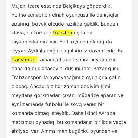
Mujanı icarə əsasında Belçikaya göndərdik.
Yerinə əcnəbi bir cinah oyunçusu ilə danışıqlar
aparırıq, böyük ölçüdə razılığa gəldik. Bundan
əlavə, bir forvard
transferi
üçün də
təşəbbüslərimiz var. Yerli oyunçu olaraq da
Əyyub Aydınla bağlı əlaqələrimiz davam edir. Bu
transferləri
tamamladıqdan sonra heyətimizin
daha da güclənəcəyini düşünürəm. Bazar günü
Trabzonspor ilə oynayacağımız oyun çox çətin
olacaq. Ancaq biz hər zaman dediyim kimi,
meydana qorxmadan çıxan, mübarizə aparan və
eyni zamanda futbolu ilə zövq verən bir
komanda olmaq istəyirik. Daha ikinci Avropa
matçımızı oynadıq, bu komandanın birlikdə vaxta
ehtiyacı var. Amma mən bugünkü oyundan və