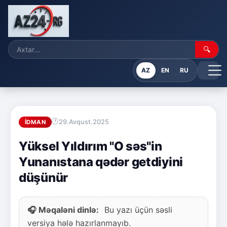
🔍
AZ
EN
RU
29.Avqust.2025
İDMAN
Yüksel Yıldırım "O səs"in
Yunanıstana qədər getdiyini
düşünür
🎧 Məqaləni dinlə:
Bu yazı üçün səsli
versiya hələ hazırlanmayıb.