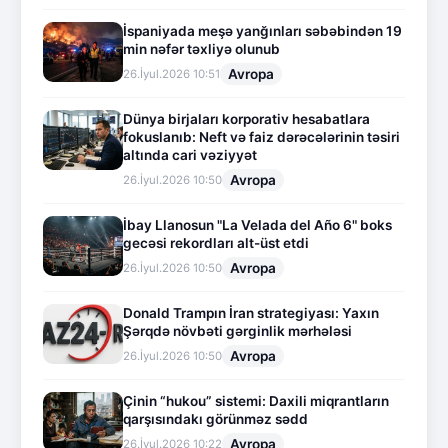
İspaniyada meşə yanğınları səbəbindən 19
min nəfər təxliyə olunub
Avropa
26.İyul.2026 10:51
Dünya birjaları korporativ hesabatlara
fokuslanıb: Neft və faiz dərəcələrinin təsiri
altında cari vəziyyət
Avropa
26.İyul.2026 10:50
İbay Llanosun "La Velada del Año 6" boks
gecəsi rekordları alt-üst etdi
Avropa
26.İyul.2026 10:50
Donald Trampın İran strategiyası: Yaxın
Şərqdə növbəti gərginlik mərhələsi
Avropa
26.İyul.2026 10:50
Çinin “hukou” sistemi: Daxili miqrantların
qarşısındakı görünməz sədd
Avropa
26.İyul.2026 10:22