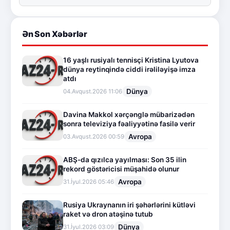
Ən Son Xəbərlər
16 yaşlı rusiyalı tennisçi Kristina Lyutova
dünya reytinqində ciddi irəliləyişə imza
atdı
Dünya
04.Avqust.2026 11:06
Davina Makkol xərçənglə mübarizədən
sonra televiziya fəaliyyətinə fasilə verir
Avropa
03.Avqust.2026 00:59
ABŞ-da qızılca yayılması: Son 35 ilin
rekord göstəricisi müşahidə olunur
Avropa
31.İyul.2026 05:46
Rusiya Ukraynanın iri şəhərlərini kütləvi
raket və dron atəşinə tutub
Dünya
31.İyul.2026 03:09