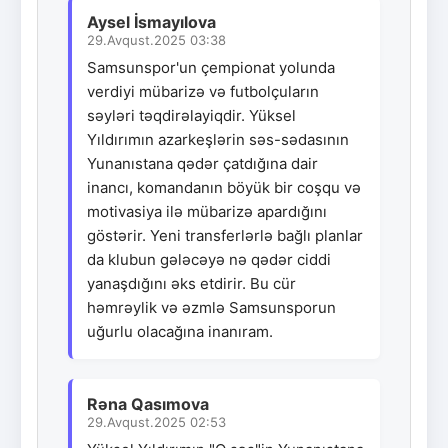
Aysel İsmayılova
29.Avqust.2025 03:38
Samsunspor'un çempionat yolunda
verdiyi mübarizə və futbolçuların
səyləri təqdirəlayiqdir. Yüksel
Yıldırımın azarkeşlərin səs-sədasının
Yunanıstana qədər çatdığına dair
inancı, komandanın böyük bir coşqu və
motivasiya ilə mübarizə apardığını
göstərir. Yeni transferlərlə bağlı planlar
da klubun gələcəyə nə qədər ciddi
yanaşdığını əks etdirir. Bu cür
həmrəylik və əzmlə Samsunsporun
uğurlu olacağına inanıram.
Rəna Qasımova
29.Avqust.2025 02:53