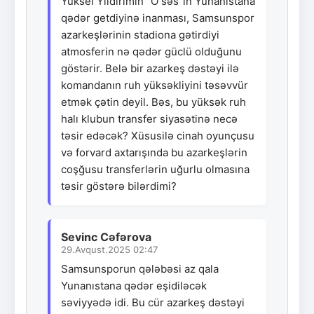
Yüksel Yıldırımın "O səs"in Yunanıstana
qədər getdiyinə inanması, Samsunspor
azarkeşlərinin stadiona gətirdiyi
atmosferin nə qədər güclü olduğunu
göstərir. Belə bir azarkeş dəstəyi ilə
komandanın ruh yüksəkliyini təsəvvür
etmək çətin deyil. Bəs, bu yüksək ruh
halı klubun transfer siyasətinə necə
təsir edəcək? Xüsusilə cinah oyunçusu
və forvard axtarışında bu azarkeşlərin
coşğusu transferlərin uğurlu olmasına
təsir göstərə bilərdimi?
Sevinc Cəfərova
29.Avqust.2025 02:47
Samsunsporun qələbəsi az qala
Yunanıstana qədər eşidiləcək
səviyyədə idi. Bu cür azarkeş dəstəyi