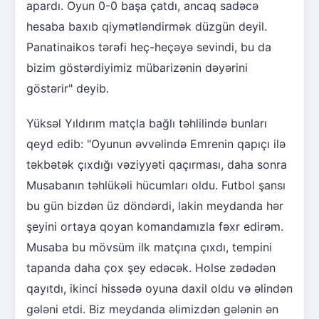
apardı. Oyun 0-0 başa çatdı, ancaq sadəcə
hesaba baxıb qiymətləndirmək düzgün deyil.
Panatinaikos tərəfi heç-heçəyə sevindi, bu da
bizim göstərdiyimiz mübarizənin dəyərini
göstərir" deyib.
Yüksəl Yıldırım matçla bağlı təhlilində bunları
qeyd edib: "Oyunun əvvəlində Emrenin qapıçı ilə
təkbətək çıxdığı vəziyyəti qaçırması, daha sonra
Musabanın təhlükəli hücumları oldu. Futbol şansı
bu gün bizdən üz döndərdi, lakin meydanda hər
şeyini ortaya qoyan komandamızla fəxr edirəm.
Musaba bu mövsüm ilk matçına çıxdı, tempini
tapanda daha çox şey edəcək. Holse zədədən
qayıtdı, ikinci hissədə oyuna daxil oldu və əlindən
gələni etdi. Biz meydanda əlimizdən gələnin ən