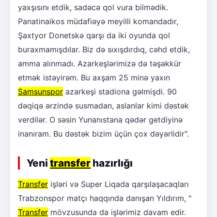
yaxşısını etdik, sadəcə qol vura bilmədik.
Panatinaikos müdafiəyə meyilli komandadır,
Şaxtyor Donetskə qarşı da iki oyunda qol
buraxmamışdılar. Biz də sıxışdırdıq, cəhd etdik,
amma alınmadı. Azarkeşlərimizə də təşəkkür
etmək istəyirəm. Bu axşam 25 minə yaxın
Samsunspor
azarkeşi stadiona gəlmişdi. 90
dəqiqə ərzində susmadan, aslanlar kimi dəstək
verdilər. O səsin Yunanıstana qədər getdiyinə
inanıram. Bu dəstək bizim üçün çox dəyərlidir".
Yeni
transfer
hazırlığı
Transfer
işləri və Super Liqada qarşılaşacaqları
Trabzonspor matçı haqqında danışan Yıldırım, "
Transfer
mövzusunda da işlərimiz davam edir.