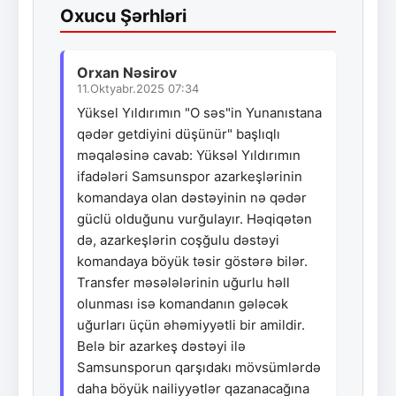
Oxucu Şərhləri
Orxan Nəsirov
11.Oktyabr.2025 07:34
Yüksel Yıldırımın "O səs"in Yunanıstana
qədər getdiyini düşünür" başlıqlı
məqaləsinə cavab: Yüksəl Yıldırımın
ifadələri Samsunspor azarkeşlərinin
komandaya olan dəstəyinin nə qədər
güclü olduğunu vurğulayır. Həqiqətən
də, azarkeşlərin coşğulu dəstəyi
komandaya böyük təsir göstərə bilər.
Transfer məsələlərinin uğurlu həll
olunması isə komandanın gələcək
uğurları üçün əhəmiyyətli bir amildir.
Belə bir azarkeş dəstəyi ilə
Samsunsporun qarşıdakı mövsümlərdə
daha böyük nailiyyətlər qazanacağına