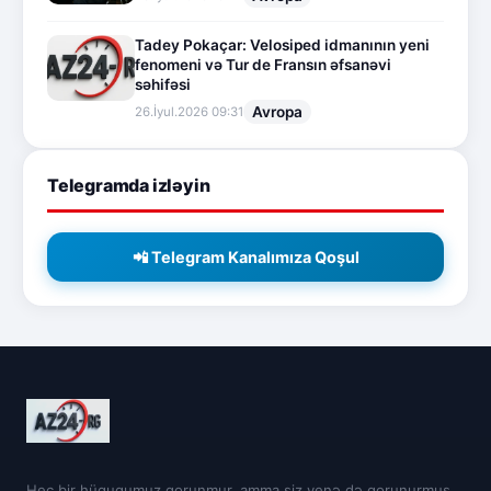
Tadey Pokaçar: Velosiped idmanının yeni
fenomeni və Tur de Fransın əfsanəvi
səhifəsi
Avropa
26.İyul.2026 09:31
Telegramda izləyin
📲 Telegram Kanalımıza Qoşul
Heç bir hüququmuz qorunmur, amma siz yenə də qorunurmuş