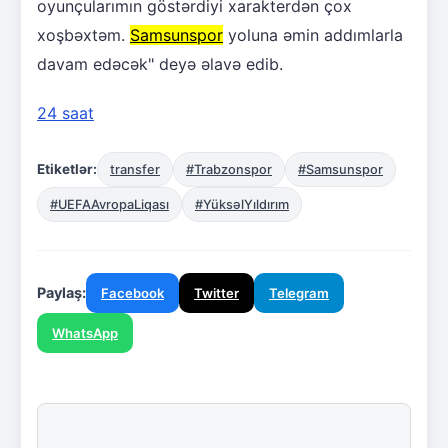
oyunçularımın göstərdiyi xarakterdən çox
xoşbəxtəm.
Samsunspor
yoluna əmin addımlarla
davam edəcək" deyə əlavə edib.
24 saat
Etiketlər:
transfer
#Trabzonspor
#Samsunspor
#UEFAAvropaLiqası
#YüksəlYıldırım
Paylaş:
Facebook
Twitter
Telegram
WhatsApp