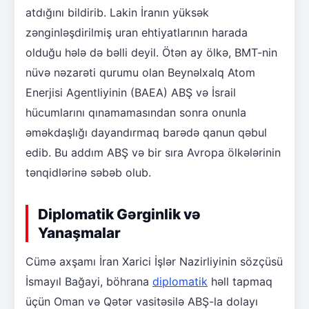
atdığını bildirib. Lakin İranın yüksək
zənginləşdirilmiş uran ehtiyatlarının harada
olduğu hələ də bəlli deyil. Ötən ay ölkə, BMT-nin
nüvə nəzarəti qurumu olan Beynəlxalq Atom
Enerjisi Agentliyinin (BAEA) ABŞ və İsrail
hücumlarını qınamamasından sonra onunla
əməkdaşlığı dayandırmaq barədə qanun qəbul
edib. Bu addım ABŞ və bir sıra Avropa ölkələrinin
tənqidlərinə səbəb olub.
Diplomatik Gərginlik və
Yanaşmalar
Cümə axşamı İran Xarici İşlər Nazirliyinin sözçüsü
İsmayıl Bağayi, böhrana
diplomatik
həll tapmaq
üçün Oman və Qətər vasitəsilə ABŞ-la dolayı