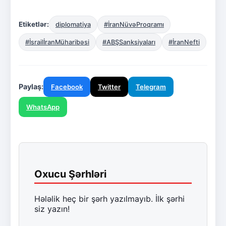
Etiketlər:
diplomatiya
#İranNüvəProqramı
#İsrailİranMüharibəsi
#ABŞSanksiyaları
#İranNefti
Paylaş:
Facebook
Twitter
Telegram
WhatsApp
Oxucu Şərhləri
Hələlik heç bir şərh yazılmayıb. İlk şərhi
siz yazın!