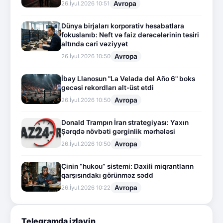
Avropa
26.İyul.2026 10:51
Dünya birjaları korporativ hesabatlara
fokuslanıb: Neft və faiz dərəcələrinin təsiri
altında cari vəziyyət
Avropa
26.İyul.2026 10:50
İbay Llanosun "La Velada del Año 6" boks
gecəsi rekordları alt-üst etdi
Avropa
26.İyul.2026 10:50
Donald Trampın İran strategiyası: Yaxın
Şərqdə növbəti gərginlik mərhələsi
Avropa
26.İyul.2026 10:50
Çinin “hukou” sistemi: Daxili miqrantların
qarşısındakı görünməz sədd
Avropa
26.İyul.2026 10:22
Telegramda izləyin