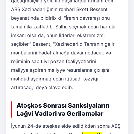
qaçaqmalçılıq yolu ilə daşımaqda ittiham edir.
ABŞ Xəzinədarlığının rəhbəri Skott Bessent
bəyanatında bildirib ki, "İranın davranışı onu
tamamilə zəiflədib. Sülhü seçmək üçün hər cür
imkanı olsa da, onun liderləri ekstremizmi
seçiblər." Bessent, "Xəzinədarlıq Tehranın gəlir
mənbələrini hədəf almağa davam edəcək və
rejiminin sabitliyi pozan fəaliyyətlərini
maliyyələşdirən maliyyə resurslarına çıxışını
məhdudlaşdırmaq üçün iqtisadi təzyiqi
artıracaq," deyə əlavə edib.
Atəşkəs Sonrası Sanksiyaların
Ləğvi Vədləri və Geriləmələr
İyunun 24-də atəşkəs əldə edildikdən sonra ABŞ