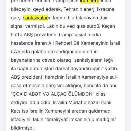
prezidenti Donald Tramp Çinin
İran nefti
ni ala
biləcəyini qeyd edərək, Tehranın enerji ixracına
qarşı
sanksiyalar
ın ləğv edilə biləcəyinə dair
siqnal vermişdi. Lakin bu vəd qısa sürdü. Keçən
həftə ABŞ prezidenti Tramp sosial media
hesabında İranın Ali Rəhbəri Əli Xameneyinin İsrail
üzərində qələbə qazandığını iddia edən
bəyanatlarına cavab olaraq "sanksiyaların ləğvi
ilə bağlı bütün işləri dərhal dayandırdığını" yazıb.
ABŞ prezidenti həmçinin İsrailin Xameneyiyə sui-
qəsd etməsinin qarşısını aldığını, bununla da onu
"ÇOX DİABƏT VƏ ALÇAQ ÖLÜMDƏN" xilas
etdiyini iddia edib. İsrailin Müdafiə naziri İsrail
Kats isə İsrailin Xameneyini aradan qaldırmaq
istədiyini, lakin "əməliyyat imkanının olmadığını"
bildirmişdi.