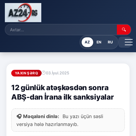
🔍
AZ
EN
RU
03.İyul.2025
YAXIN ŞƏRQ
12 günlük atəşkəsdən sonra
ABŞ-dan İrana ilk sanksiyalar
🎧 Məqaləni dinlə:
Bu yazı üçün səsli
versiya hələ hazırlanmayıb.