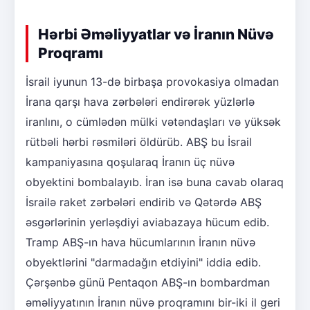
Hərbi Əməliyyatlar və İranın Nüvə
Proqramı
İsrail iyunun 13-də birbaşa provokasiya olmadan
İrana qarşı hava zərbələri endirərək yüzlərlə
iranlını, o cümlədən mülki vətəndaşları və yüksək
rütbəli hərbi rəsmiləri öldürüb. ABŞ bu İsrail
kampaniyasına qoşularaq İranın üç nüvə
obyektini bombalayıb. İran isə buna cavab olaraq
İsrailə raket zərbələri endirib və Qətərdə ABŞ
əsgərlərinin yerləşdiyi aviabazaya hücum edib.
Tramp ABŞ-ın hava hücumlarının İranın nüvə
obyektlərini "darmadağın etdiyini" iddia edib.
Çərşənbə günü Pentaqon ABŞ-ın bombardman
əməliyyatının İranın nüvə proqramını bir-iki il geri