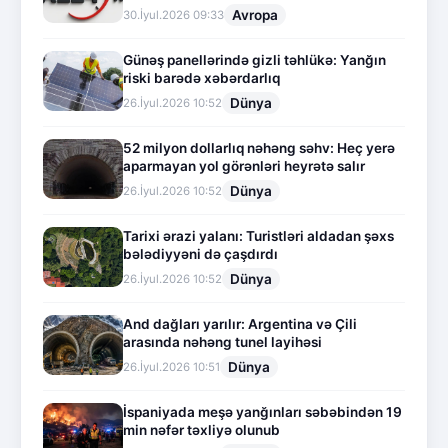
Avropa
30.İyul.2026 09:33
Günəş panellərində gizli təhlükə: Yanğın
riski barədə xəbərdarlıq
Dünya
26.İyul.2026 10:52
52 milyon dollarlıq nəhəng səhv: Heç yerə
aparmayan yol görənləri heyrətə salır
Dünya
26.İyul.2026 10:52
Tarixi ərazi yalanı: Turistləri aldadan şəxs
bələdiyyəni də çaşdırdı
Dünya
26.İyul.2026 10:52
And dağları yarılır: Argentina və Çili
arasında nəhəng tunel layihəsi
Dünya
26.İyul.2026 10:51
İspaniyada meşə yanğınları səbəbindən 19
min nəfər təxliyə olunub