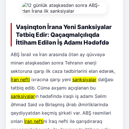
Vaşinqton İrana Yeni Sanksiyalar
Tətbiq Edir: Qaçaqmalçılıqda
İttiham Edilən İş Adamı Hədəfdə
ABŞ İsrail və İran arasında ötən ay qüvvəyə
minən atəşkəsdən sonra Tehranın enerji
sektoruna qarşı ilk cəza tədbirlərini elan edərək,
İran nefti
ixracına qarşı yeni
sanksiyalar
dalğası
tətbiq edib. Cümə axşamı açıqlanan bu
sanksiyalar
ın hədəfində iraqlı iş adamı Səlim
Əhməd Səid və Birləşmiş Ərəb Əmirliklərində
qeydiyyatdan keçmiş şirkəti var. ABŞ rəsmiləri
onları
İran nefti
ni İraq nefti ilə qarışdıraraq