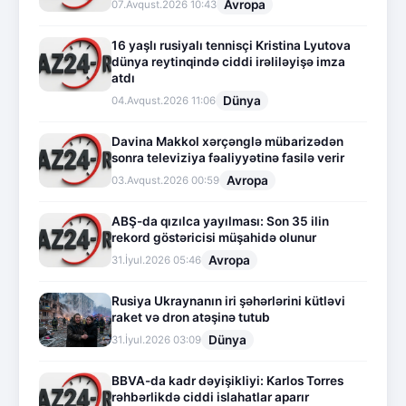
Avropa
07.Avqust.2026 10:43
16 yaşlı rusiyalı tennisçi Kristina Lyutova
dünya reytinqində ciddi irəliləyişə imza
atdı
Dünya
04.Avqust.2026 11:06
Davina Makkol xərçənglə mübarizədən
sonra televiziya fəaliyyətinə fasilə verir
Avropa
03.Avqust.2026 00:59
ABŞ-da qızılca yayılması: Son 35 ilin
rekord göstəricisi müşahidə olunur
Avropa
31.İyul.2026 05:46
Rusiya Ukraynanın iri şəhərlərini kütləvi
raket və dron atəşinə tutub
Dünya
31.İyul.2026 03:09
BBVA-da kadr dəyişikliyi: Karlos Torres
rəhbərlikdə ciddi islahatlar aparır