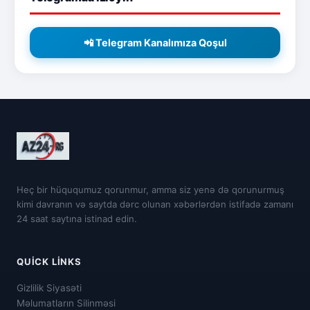
📲 Telegram Kanalımıza Qoşul
Heç bir hüququmuz qorunmur, amma siz yenə də qorunurmuş
kimi davranın və saytda dərc olunan xəbərlərdən istifadə zamanı
24 saat saytına istinad edin.
QUICK LINKS
Gizlilik Siyasəti
Məlumatların Silinməsi