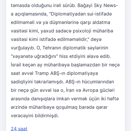
təmasda olduğunu irəli sürüb. Bağayi Sky News-
a açıqlamasında, "Diplomatiyadan sui-istifadə
edilməməli və ya düşmənlərinə qarşı aldatma
vasitəsi kimi, yaxud sadəcə psixoloji müharibə
vasitəsi kimi istifadə edilməməlidir," deyə
vurğulayıb. O, Tehranın diplomatik səylərinin
"xəyanətə uğradığını" hiss etdiyini əlavə edib.
İsrail keçən ay müharibəyə başlamazdan bir neçə
saat əvvəl Tramp ABŞ-ın diplomatiyaya
sadiqliyini təkrarlamışdı. ABŞ-ın hücumlarından
bir neçə gün əvvəl isə o, İran və Avropa gücləri
arasında danışıqlara imkan vermək üçün iki həftə
ərzində müharibəyə qoşulmaq barədə qərar
verəcəyini bildirmişdi.
24 saat