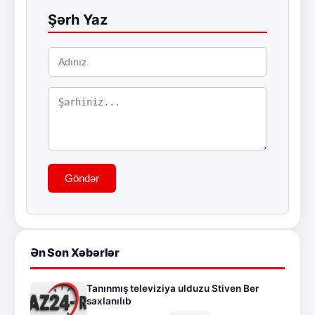
Şərh Yaz
Göndər
Ən Son Xəbərlər
Tanınmış televiziya ulduzu Stiven Ber
saxlanılıb