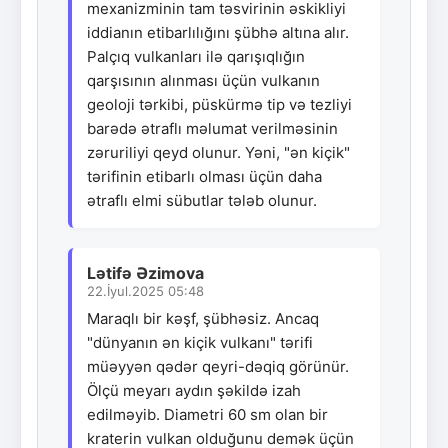
mexanizminin tam təsvirinin əskikliyi
iddianın etibarlılığını şübhə altına alır.
Palçıq vulkanları ilə qarışıqlığın
qarşısının alınması üçün vulkanın
geoloji tərkibi, püskürmə tip və tezliyi
barədə ətraflı məlumat verilməsinin
zəruriliyi qeyd olunur. Yəni, "ən kiçik"
tərifinin etibarlı olması üçün daha
ətraflı elmi sübutlar tələb olunur.
Lətifə Əzimova
22.İyul.2025 05:48
Maraqlı bir kəşf, şübhəsiz. Ancaq
"dünyanın ən kiçik vulkanı" tərifi
müəyyən qədər qeyri-dəqiq görünür.
Ölçü meyarı aydın şəkildə izah
edilməyib. Diametri 60 sm olan bir
kraterin vulkan olduğunu demək üçün