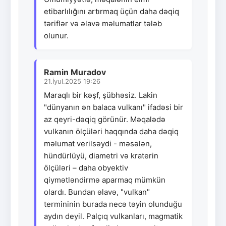
etibarlılığını artırmaq üçün daha dəqiq
təriflər və əlavə məlumatlar tələb
olunur.
Ramin Muradov
21.İyul.2025 19:26
Maraqlı bir kəşf, şübhəsiz. Lakin
"dünyanın ən balaca vulkanı" ifadəsi bir
az qeyri-dəqiq görünür. Məqalədə
vulkanın ölçüləri haqqında daha dəqiq
məlumat verilsəydi - məsələn,
hündürlüyü, diametri və kraterin
ölçüləri – daha obyektiv
qiymətləndirmə aparmaq mümkün
olardı. Bundan əlavə, "vulkan"
termininin burada necə təyin olunduğu
aydın deyil. Palçıq vulkanları, magmatik