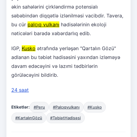
əkin sahələrini çirkləndirmə potensialı
səbəbindən diqqətlə izlənilməsi vacibdir. Tavera,
bu cür
palçıq vulkanı
hadisələrinin ekoloji
nəticələri barədə xəbərdarlıq edib.
IGP,
Kusko
ətrafında yerləşən "Qartalın Gözü"
adlanan bu təbiət hadisəsini yaxından izləməyə
davam edəcəyini və lazımi tədbirlərin
görüləcəyini bildirib.
24 saat
Etiketlər:
#Peru
#Palçıqvulkanı
#Kusko
#KartalınGözü
#TəbiətHadisəsi