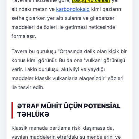
altındakı metan və
karbondioksid
kimi qazların
səthə çıxarkən yer altı sularını və giləbənzər
maddələri də özləri ilə gətirməsi nəticəsində
formalaşır.
Tavera bu quruluşu "Ortasında dəlik olan kiçik bir
konus kimi görünür. Bu da ona 'vulkan' görünüşü
verir. Lakin quruluşu, aktivliyi və yaydığı
maddələr klassik vulkanlarla əlaqəsizdir" sözləri
ilə təsvir edib.
ƏTRAF MÜHİT ÜÇÜN POTENSİAL
TƏHLÜKƏ
Klassik mənada partlama riski daşımasa da,
yayılan maddələrin ətrafdakı su mənbələrini və