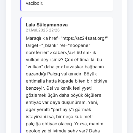
vacibdir.
Lalə Süleymanova
21.İyul.2025 22:26
Maraqlı <a href="https://az24saat.org/"
target="_blank" rel="noopener
noreferrer">xəbər</a>! 60 sm-lik
vulkan deyirsiniz? Çox ehtimal ki, bu
"vulkan" daha çox həvəskar bağbanın
qazandığı Palçıq vulkanıdır. Böyük
ehtimalla hətta küpədə bitən bir bitkiyə
bənzəyir. Əsl vulkanik fəaliyyəti
gözləmək üçün daha böyük ölçülərə
ehtiyac var deyə düşünürəm. Yəni,
əgər yeraltı "partlayış"ı görmək
istəyirsinizsə, bir neçə kub metr
palçığa ehtiyac olacaq. Yoxsa, mənim
geologiya biliyimdə səhv var? Daha