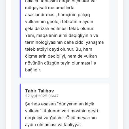
balaca" iddiasını dəqiq ölçmələr və
müqayisəli məlumatlarla
əsaslandırması, həmçinin palçıq
vulkanının geoloji təbiətinin aydın
şəkildə izah edilməsi tələb olunur.
Yəni, məqalənin elmi dəqiqliyinin və
terminologiyasının daha ciddi yanaşma
tələb etdiyi qeyd olunur. Bu, həm
ölçmələrin dəqiqliyi, həm də vulkan
növünün düzgün təyin olunması ilə
bağlıdır.
Tahir Talıbov
22.İyul.2025 06:47
Şərhdə əsasən "dünyanın ən kiçik
vulkanı" titulunun verilməsinin qeyri-
dəqiqliyi vurğulanır. Ölçü meyarının
aydın olmaması və fəaliyyət