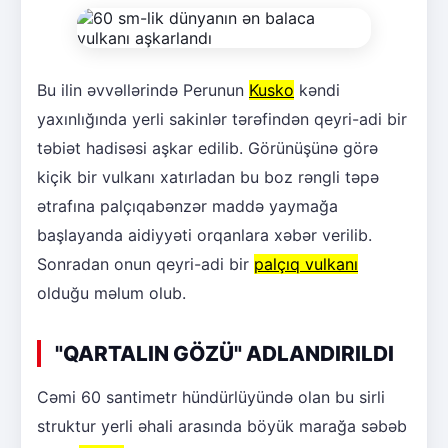
Bu ilin əvvəllərində Perunun
Kusko
kəndi
yaxınlığında yerli sakinlər tərəfindən qeyri-adi bir
təbiət hadisəsi aşkar edilib. Görünüşünə görə
kiçik bir vulkanı xatırladan bu boz rəngli təpə
ətrafına palçıqabənzər maddə yaymağa
başlayanda aidiyyəti orqanlara xəbər verilib.
Sonradan onun qeyri-adi bir
palçıq vulkanı
olduğu məlum olub.
"QARTALIN GÖZÜ" ADLANDIRILDI
Cəmi 60 santimetr hündürlüyündə olan bu sirli
struktur yerli əhali arasında böyük marağa səbəb