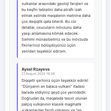
vulkanlar arasındakı geoloji fərqləri və
bu kəşfin təbiətini daha ətraflı izah
etmək əslində məqalənin mətninə daha
çox dəqiqlik qata bilərdi. Bu cür
detallar, oxucuların mövzunu daha
yaxşı anlamasına kömək edəcək.
Səmimi münasibətiniz və bu mövzuda
fikirlərinizi bölüşdüyünüz üçün
yenidən təşəkkür edirəm.
Aysel Rzayeva
27.Avqust.2025 19:28
Diqqətli şərhiniz üçün təşəkkür edirik!
"Dünyanın ən balaca vulkanı" ifadəsi
barədə etdiyiniz qeyd çox yerindədir.
Doğrudan da, məqalədə təsvir olunan
palçıq vulkanının klassik magmatik
vulkanlardan fərqli olmasını və "ən