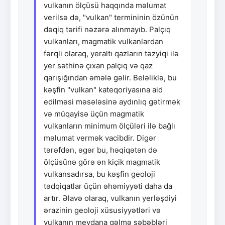
vulkanın ölçüsü haqqında məlumat
verilsə də, "vulkan" termininin özünün
dəqiq tərifi nəzərə alınmayıb. Palçıq
vulkanları, magmatik vulkanlardan
fərqli olaraq, yeraltı qazların təzyiqi ilə
yer səthinə çıxan palçıq və qaz
qarışığından əmələ gəlir. Beləliklə, bu
kəşfin "vulkan" kateqoriyasına aid
edilməsi məsələsinə aydınlıq gətirmək
və müqayisə üçün magmatik
vulkanların minimum ölçüləri ilə bağlı
məlumat vermək vacibdir. Digər
tərəfdən, əgər bu, həqiqətən də
ölçüsünə görə ən kiçik magmatik
vulkansadırsa, bu kəşfin geoloji
tədqiqatlar üçün əhəmiyyəti daha da
artır. Əlavə olaraq, vulkanın yerləşdiyi
ərazinin geoloji xüsusiyyətləri və
vulkanın meydana gəlmə səbəbləri