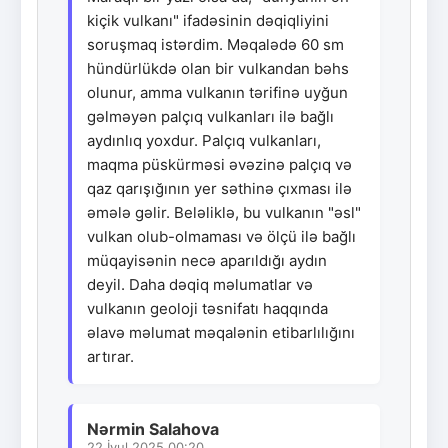
kiçik vulkanı" ifadəsinin dəqiqliyini
soruşmaq istərdim. Məqalədə 60 sm
hündürlükdə olan bir vulkandan bəhs
olunur, amma vulkanın tərifinə uyğun
gəlməyən palçıq vulkanları ilə bağlı
aydınlıq yoxdur. Palçıq vulkanları,
maqma püskürməsi əvəzinə palçıq və
qaz qarışığının yer səthinə çıxması ilə
əmələ gəlir. Beləliklə, bu vulkanın "əsl"
vulkan olub-olmaması və ölçü ilə bağlı
müqayisənin necə aparıldığı aydın
deyil. Daha dəqiq məlumatlar və
vulkanın geoloji təsnifatı haqqında
əlavə məlumat məqalənin etibarlılığını
artırar.
Nərmin Salahova
22.İyul.2025 00:20