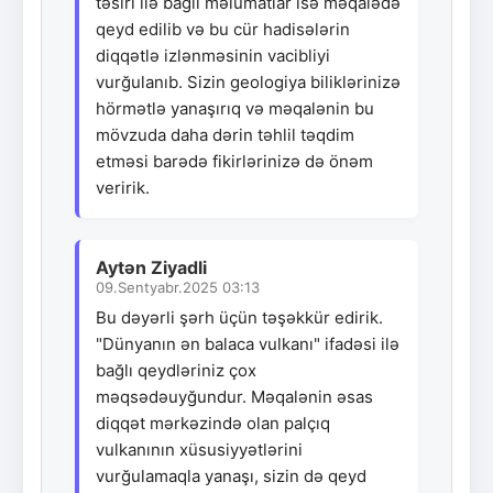
təsiri ilə bağlı məlumatlar isə məqalədə
qeyd edilib və bu cür hadisələrin
diqqətlə izlənməsinin vacibliyi
vurğulanıb. Sizin geologiya biliklərinizə
hörmətlə yanaşırıq və məqalənin bu
mövzuda daha dərin təhlil təqdim
etməsi barədə fikirlərinizə də önəm
veririk.
Aytən Ziyadli
09.Sentyabr.2025 03:13
Bu dəyərli şərh üçün təşəkkür edirik.
"Dünyanın ən balaca vulkanı" ifadəsi ilə
bağlı qeydləriniz çox
məqsədəuyğundur. Məqalənin əsas
diqqət mərkəzində olan palçıq
vulkanının xüsusiyyətlərini
vurğulamaqla yanaşı, sizin də qeyd