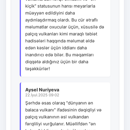
kiçik" statusunun hansı meyarlarla
müəyyən edildiyini daha
aydınlaşdırmaq olardı. Bu cür ətraflı
məlumatlar oxucular üçün, xüsusilə də
palçıq vulkanları kimi maraqlı təbiət
hadisələri haqqında məlumat əldə
edən kəslər üçün iddianı daha
inandırıcı edə bilər. Bu məqamları
diqqətə aldığınız üçün bir daha
təşəkkürlər!
Aysel Nuriyeva
22.İyul.2025 09:02
Şərhdə əsas olaraq "dünyanın ən
balaca vulkanı" ifadəsinin dəqiqliyi və
palçıq vulkanının əsl vulkandan
fərqliliyi vurğulanır. Müəllifdən "ən