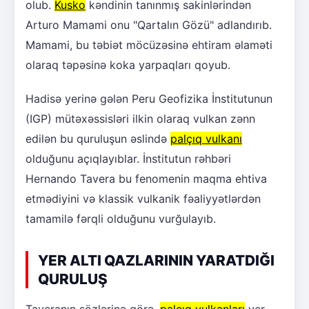
olub.
Kusko
kəndinin tanınmış sakinlərindən
Arturo Mamami onu "Qartalın Gözü" adlandırıb.
Mamami, bu təbiət möcüzəsinə ehtiram əlaməti
olaraq təpəsinə koka yarpaqları qoyub.
Hadisə yerinə gələn Peru Geofizika İnstitutunun
(IGP) mütəxəssisləri ilkin olaraq vulkan zənn
edilən bu quruluşun əslində
palçıq vulkanı
olduğunu açıqlayıblar. İnstitutun rəhbəri
Hernando Tavera bu fenomenin maqma ehtiva
etmədiyini və klassik vulkanik fəaliyyətlərdən
tamamilə fərqli olduğunu vurğulayıb.
YER ALTI QAZLARININ YARATDIĞI
QURULUŞ
Taveranın sözlərinə görə,
palçıq vulkanları
yer