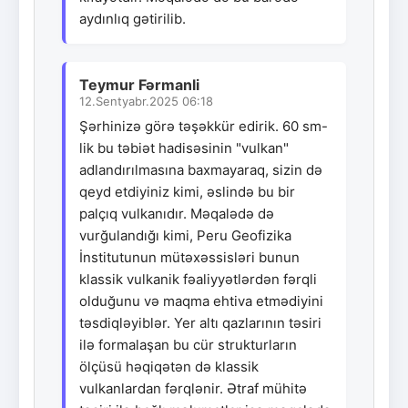
aydınlıq gətirilib.
Teymur Fərmanli
12.Sentyabr.2025 06:18
Şərhinizə görə təşəkkür edirik. 60 sm-
lik bu təbiət hadisəsinin "vulkan"
adlandırılmasına baxmayaraq, sizin də
qeyd etdiyiniz kimi, əslində bu bir
palçıq vulkanıdır. Məqalədə də
vurğulandığı kimi, Peru Geofizika
İnstitutunun mütəxəssisləri bunun
klassik vulkanik fəaliyyətlərdən fərqli
olduğunu və maqma ehtiva etmədiyini
təsdiqləyiblər. Yer altı qazlarının təsiri
ilə formalaşan bu cür strukturların
ölçüsü həqiqətən də klassik
vulkanlardan fərqlənir. Ətraf mühitə