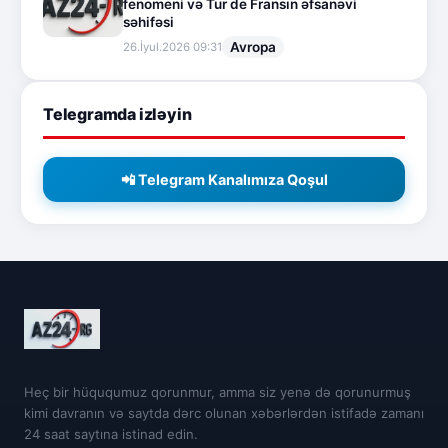
fenomeni və Tur de Fransın əfsanəvi
səhifəsi
Avropa
26.İyul.2026 09:31
Telegramda izləyin
📲 Telegram Kanalımıza Qoşul
Heç bir hüququmuz qorunmur, amma siz yenə də qorunurmuş
kimi davranın və saytda dərc olunan xəbərlərdən istifadə zamanı
24 saat saytına istinad edin.