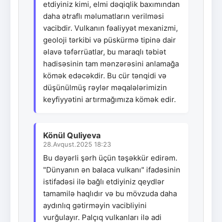
etdiyiniz kimi, elmi dəqiqlik baxımından
daha ətraflı məlumatların verilməsi
vacibdir. Vulkanın fəaliyyət mexanizmi,
geoloji tərkibi və püskürmə tipinə dair
əlavə təfərrüatlar, bu maraqlı təbiət
hadisəsinin tam mənzərəsini anlamağa
kömək edəcəkdir. Bu cür tənqidi və
düşünülmüş rəylər məqalələrimizin
keyfiyyətini artırmağımıza kömək edir.
Könül Quliyeva
28.Avqust.2025 18:23
Bu dəyərli şərh üçün təşəkkür edirəm.
"Dünyanın ən balaca vulkanı" ifadəsinin
istifadəsi ilə bağlı etdiyiniz qeydlər
tamamilə haqlıdır və bu mövzuda daha
aydınlıq gətirməyin vacibliyini
vurğulayır. Palçıq vulkanları ilə adi