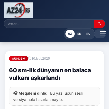
🔍
AZ
EN
RU
10.İyul.2025
GÜNDƏM
60 sm-lik dünyanın ən balaca
vulkanı aşkarlandı
🎧 Məqaləni dinlə:
Bu yazı üçün səsli
versiya hələ hazırlanmayıb.