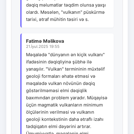
dəqiq məlumatlar təqdim olunsa yaxşı
olardı. Məsələn, "vulkanın" püskürmə
tarixi, ətraf mühitin təsiri və s.
Fatimə Məlikova
21.İyul.2025 19:55
Məqalədə "dünyanın ən kiçik vulkanı"
ifadəsinin dəqiqliyinə şübhə ilə
yanaşılır. "Vulkan" termininin müxtəlif
geoloji formaları əhatə etməsi və
məqalədə vulkan növünün dəqiq
göstərilməməsi elmi dəqiqlik
baxımından problem yaradır. Müqayisə
üçün magmatik vulkanların minimum
ölçülərinin verilməsi və vulkanın
geoloji kontekstinin daha ətraflı izahı
tədqiqatın elmi dəyərini artırar.
Ümumiyyətlə, məqalənin elmi