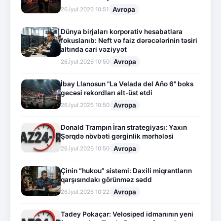
Avropa
26.İyul.2026 10:51
Dünya birjaları korporativ hesabatlara
fokuslanıb: Neft və faiz dərəcələrinin təsiri
altında cari vəziyyət
Avropa
26.İyul.2026 10:50
İbay Llanosun "La Velada del Año 6" boks
gecəsi rekordları alt-üst etdi
Avropa
26.İyul.2026 10:50
Donald Trampın İran strategiyası: Yaxın
Şərqdə növbəti gərginlik mərhələsi
Avropa
26.İyul.2026 10:50
Çinin “hukou” sistemi: Daxili miqrantların
qarşısındakı görünməz sədd
Avropa
26.İyul.2026 10:22
Tadey Pokaçar: Velosiped idmanının yeni