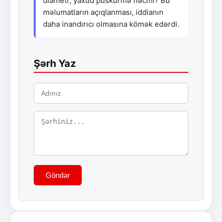
diametr, yaxud püskürmə həcmi? Bu
məlumatların açıqlanması, iddianın
daha inandırıcı olmasına kömək edərdi.
Şərh Yaz
Göndər