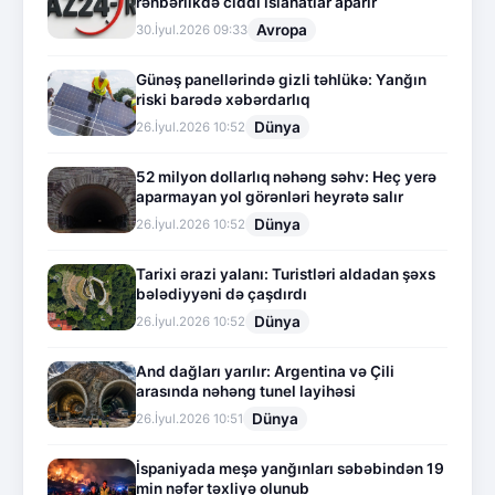
rəhbərlikdə ciddi islahatlar aparır
Avropa
30.İyul.2026 09:33
Günəş panellərində gizli təhlükə: Yanğın
riski barədə xəbərdarlıq
Dünya
26.İyul.2026 10:52
52 milyon dollarlıq nəhəng səhv: Heç yerə
aparmayan yol görənləri heyrətə salır
Dünya
26.İyul.2026 10:52
Tarixi ərazi yalanı: Turistləri aldadan şəxs
bələdiyyəni də çaşdırdı
Dünya
26.İyul.2026 10:52
And dağları yarılır: Argentina və Çili
arasında nəhəng tunel layihəsi
Dünya
26.İyul.2026 10:51
İspaniyada meşə yanğınları səbəbindən 19
min nəfər təxliyə olunub