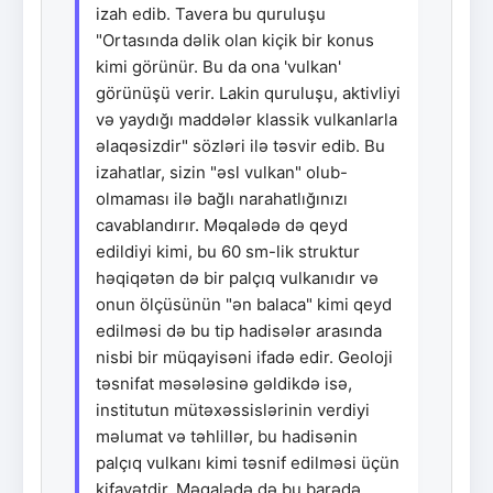
izah edib. Tavera bu quruluşu
"Ortasında dəlik olan kiçik bir konus
kimi görünür. Bu da ona 'vulkan'
görünüşü verir. Lakin quruluşu, aktivliyi
və yaydığı maddələr klassik vulkanlarla
əlaqəsizdir" sözləri ilə təsvir edib. Bu
izahatlar, sizin "əsl vulkan" olub-
olmaması ilə bağlı narahatlığınızı
cavablandırır. Məqalədə də qeyd
edildiyi kimi, bu 60 sm-lik struktur
həqiqətən də bir palçıq vulkanıdır və
onun ölçüsünün "ən balaca" kimi qeyd
edilməsi də bu tip hadisələr arasında
nisbi bir müqayisəni ifadə edir. Geoloji
təsnifat məsələsinə gəldikdə isə,
institutun mütəxəssislərinin verdiyi
məlumat və təhlillər, bu hadisənin
palçıq vulkanı kimi təsnif edilməsi üçün
kifayətdir. Məqalədə də bu barədə