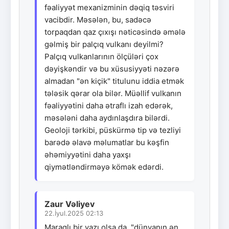
fəaliyyət mexanizminin dəqiq təsviri
vacibdir. Məsələn, bu, sadəcə
torpaqdan qaz çıxışı nəticəsində əmələ
gəlmiş bir palçıq vulkanı deyilmi?
Palçıq vulkanlarının ölçüləri çox
dəyişkəndir və bu xüsusiyyəti nəzərə
almadan "ən kiçik" titulunu iddia etmək
tələsik qərar ola bilər. Müəllif vulkanın
fəaliyyətini daha ətraflı izah edərək,
məsələni daha aydınlaşdıra bilərdi.
Geoloji tərkibi, püskürmə tip və tezliyi
barədə əlavə məlumatlar bu kəşfin
əhəmiyyətini daha yaxşı
qiymətləndirməyə kömək edərdi.
Zaur Vəliyev
22.İyul.2025 02:13
Maraqlı bir yazı olsa da, "dünyanın ən