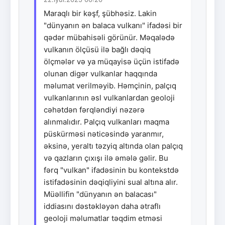
Maraqlı bir kəşf, şübhəsiz. Lakin
"dünyanın ən balaca vulkanı" ifadəsi bir
qədər mübahisəli görünür. Məqalədə
vulkanın ölçüsü ilə bağlı dəqiq
ölçmələr və ya müqayisə üçün istifadə
olunan digər vulkanlar haqqında
məlumat verilməyib. Həmçinin, palçıq
vulkanlarının əsl vulkanlardan geoloji
cəhətdən fərqləndiyi nəzərə
alınmalıdır. Palçıq vulkanları maqma
püskürməsi nəticəsində yaranmır,
əksinə, yeraltı təzyiq altında olan palçıq
və qazların çıxışı ilə əmələ gəlir. Bu
fərq "vulkan" ifadəsinin bu kontekstdə
istifadəsinin dəqiqliyini sual altına alır.
Müəllifin "dünyanın ən balacası"
iddiasını dəstəkləyən daha ətraflı
geoloji məlumatlar təqdim etməsi