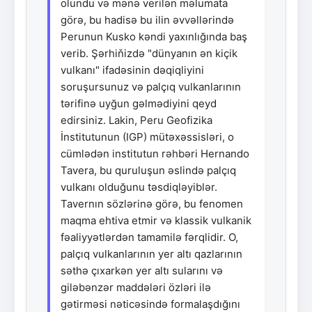
olundu və mənə verilən məlumata
görə, bu hadisə bu ilin əvvəllərində
Perunun Kusko kəndi yaxınlığında baş
verib. Şərhiňizdə "dünyanın ən kiçik
vulkanı" ifadəsinin dəqiqliyini
soruşursunuz və palçıq vulkanlarının
tərifinə uyğun gəlmədiyini qeyd
edirsiniz. Lakin, Peru Geofizika
İnstitutunun (IGP) mütəxəssisləri, o
cümlədən institutun rəhbəri Hernando
Tavera, bu quruluşun əslində palçıq
vulkanı olduğunu təsdiqləyiblər.
Tavernın sözlərinə görə, bu fenomen
maqma ehtiva etmir və klassik vulkanik
fəaliyyətlərdən tamamilə fərqlidir. O,
palçıq vulkanlarının yer altı qazlarının
səthə çıxarkən yer altı sularını və
giləbənzər maddələri özləri ilə
gətirməsi nəticəsində formalaşdığını