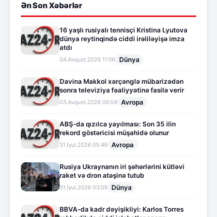
Ən Son Xəbərlər
16 yaşlı rusiyalı tennisçi Kristina Lyutova
dünya reytinqində ciddi irəliləyişə imza
atdı
Dünya
04.Avqust.2026 11:06
Davina Makkol xərçənglə mübarizədən
sonra televiziya fəaliyyətinə fasilə verir
Avropa
03.Avqust.2026 00:59
ABŞ-da qızılca yayılması: Son 35 ilin
rekord göstəricisi müşahidə olunur
Avropa
31.İyul.2026 05:46
Rusiya Ukraynanın iri şəhərlərini kütləvi
raket və dron atəşinə tutub
Dünya
31.İyul.2026 03:09
BBVA-da kadr dəyişikliyi: Karlos Torres