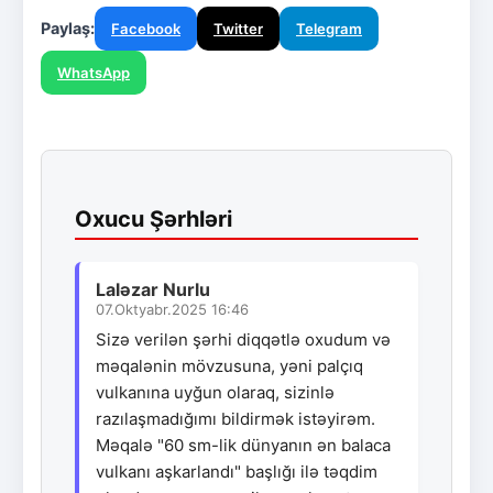
Paylaş:
Facebook
Twitter
Telegram
WhatsApp
Oxucu Şərhləri
Laləzar Nurlu
07.Oktyabr.2025 16:46
Sizə verilən şərhi diqqətlə oxudum və
məqalənin mövzusuna, yəni palçıq
vulkanına uyğun olaraq, sizinlə
razılaşmadığımı bildirmək istəyirəm.
Məqalə "60 sm-lik dünyanın ən balaca
vulkanı aşkarlandı" başlığı ilə təqdim