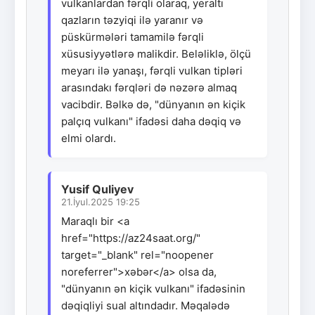
vulkanlardan fərqli olaraq, yeraltı
qazların təzyiqi ilə yaranır və
püskürmələri tamamilə fərqli
xüsusiyyətlərə malikdir. Beləliklə, ölçü
meyarı ilə yanaşı, fərqli vulkan tipləri
arasındakı fərqləri də nəzərə almaq
vacibdir. Bəlkə də, "dünyanın ən kiçik
palçıq vulkanı" ifadəsi daha dəqiq və
elmi olardı.
Yusif Quliyev
21.İyul.2025 19:25
Maraqlı bir <a
href="https://az24saat.org/"
target="_blank" rel="noopener
noreferrer">xəbər</a> olsa da,
"dünyanın ən kiçik vulkanı" ifadəsinin
dəqiqliyi sual altındadır. Məqalədə