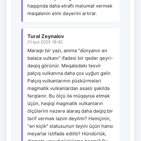
haqqında daha ətraflı məlumat vermək
məqalənin elmi dəyərini artırar.
Tural Zeynalov
21.İyul.2025 18:42
Maraqlı bir yazı, amma "dünyanın ən
balaca vulkanı" ifadəsi bir qədər qeyri-
dəqiq görünür. Məqalədəki təsvir
palçıq vulkanına daha çox uyğun gəlir.
Palçıq vulkanlarının püskürmələri
magmatik vulkanlardan əsaslı şəkildə
fərqlənir. Bu ölçü ilə müqayisə etmək
üçün, həqiqi magmatik vulkanların
ölçülərini nəzərə alaraq daha dəqiq bir
tərif vermək lazım deyilmi? Həmçinin,
"ən kiçik" statusunun təyini üçün hansı
meyarlar istifadə edilib? Hündürlük,