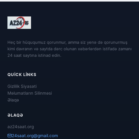
Heç bir hüququmuz qorunmur, amma siz yenə də qorunurmuş
kimi davranın və saytda dərc olunan xəbərlərdən istifadə zamanı
24 saat saytına istinad edin.
QUICK LINKS
Gizlilik Siyasəti
Məlumatların Silinməsi
Əlaqə
ƏLAQƏ
az24saat.org
24saat.org@gmail.com