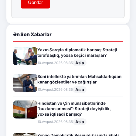
Göndər
Ən Son Xəbərlər
Yaxın Şərqdə diplomatik barışıq: Strateji
tərəfdaşlıq, yoxsa keçici maraqlar?
Asia
10.Avqust.2026 08:35
Süni intellektə yatırımlar: Məhsuldarlıqdan
kənar gözləntilər və çağırışlar
Asia
10.Avqust.2026 08:35
Hindistan və Çin münasibətlərində
“buzların əriməsi”: Strateji dəyişiklik,
yoxsa iqtisadi barışıq?
Asia
10.Avqust.2026 08:35
Konqo Demokratik Respublikasında Ebola