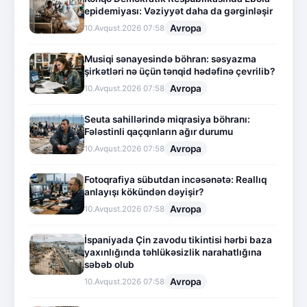
epidemiyası: Vəziyyət daha da gərginləşir
Avropa
10.Avqust.2026 07:58
Musiqi sənayesində böhran: səsyazma
şirkətləri nə üçün tənqid hədəfinə çevrilib?
Avropa
10.Avqust.2026 07:58
Seuta sahillərində miqrasiya böhranı:
Fələstinli qaçqınların ağır durumu
Avropa
10.Avqust.2026 07:58
Fotoqrafiya sübutdan incəsənətə: Reallıq
anlayışı kökündən dəyişir?
Avropa
10.Avqust.2026 07:58
İspaniyada Çin zavodu tikintisi hərbi baza
yaxınlığında təhlükəsizlik narahatlığına
səbəb olub
Avropa
10.Avqust.2026 07:58