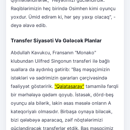
Rəqiblərimizin heç birində Osimhen kimi oyunçu
yoxdur. Ümid edirəm ki, hər şey yaxşı olacaq", -
deyə əlavə edib.
Transfer Siyasəti Və Gələcək Planlar
Abdullah Kavukcu, Fransanın "Monako"
klubundan Uilfred Singonun transferi ilə bağlı
suallara da aydınlıq gətirib: "Baş məşqçimizin
istəkləri və sədrimizin qərarları çərçivəsində
fəaliyyət göstəririk.
"Qalatasaray"
tamamilə fərqli
bir mərhələyə qədəm qoyub. İstəsək, dörd-beş
oyunçu ala bilərik, lakin əsas məsələ onların A
kateqoriyalı olmasıdır. Birbaşa oynaya biləcək,
bizi qələbəyə aparacaq, zəif nöqtələrimizi
gücləndirəcək transferlər etdik. Baş məşqçimiz