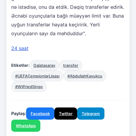
nə istədisə, onu da etdik. Dəqiq transferlər edirik.
Əcnəbi oyunçularla bağlı müəyyən limit var. Buna
uyğun transferlər həyata keçiririk. Yerli
oyunçuların sayı da məhduddur".
24 saat
Etiketlər:
Galatasaray
transfer
#UEFAÇempionlarLiqası
#AbdullahKavukçu
#WilfriedSingo
Paylaş:
Facebook
Twitter
Telegram
WhatsApp