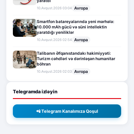
yaratdı
Avropa
10.Avqust.2026 03:04
Smartfon batareyalarında yeni mərhələ:
10.000 mAh gücü və süni intellektin
yaratdığı yeniliklər
Avropa
10.Avqust.2026 02:54
Talibanın Əfqanıstandakı hakimiyyəti:
Turizm cəhdləri və dərinləşən humanitar
böhran
Avropa
10.Avqust.2026 02:03
Telegramda izləyin
📲 Telegram Kanalımıza Qoşul