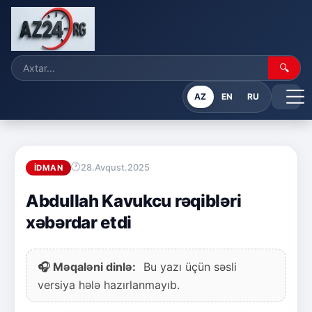
🔍
AZ
EN
RU
28.Avqust.2025
İDMAN
Abdullah Kavukcu rəqibləri
xəbərdar etdi
🎧 Məqaləni dinlə:
Bu yazı üçün səsli
versiya hələ hazırlanmayıb.