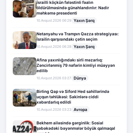
İsrailli köçkün fələstinli fəalın
öldürülməsində günahlandırılır: Nadir
məhkəmə presedenti
Yaxın Şərq
10.Avqust.2026 06:29
Netanyahu və Trampın Qəzza strategiyası:
İsrailin qarşısındakı çətin seçim
Yaxın Şərq
10.Avqust.2026 06:28
Afina yaxınlığındakı sirli məzarlıq:
Zəncirlənmiş 79 nəfərin kimliyi müəyyən
edilib
Dünya
10.Avqust.2026 03:27
Birling Qap və Siford Hed sahillərində
uçqun təhlükəsi: Sakinlərə ciddi
xəbərdarlıq edildi
Avropa
10.Avqust.2026 03:23
Bekhem ailəsində gərginlik: Sosial
şəbəkədəki bəyənmələr böyük qalmaqal