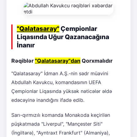
"Qalatasaray"
Çempionlar
Liqasında Uğur Qazanacağına
İnanır
Rəqiblər
"Qalatasaray"dan
Qorxmalıdır
"Qalatasaray" İdman A.Ş.-nin sədr müavini
Abdullah Kavukcu, komandasının UEFA
Çempionlar Liqasında yüksək nəticələr əldə
edəcəyinə inandığını ifadə edib.
Sarı-qırmızılı komanda Monakoda keçirilən
püşkatmada "Liverpul", "Mançester Siti"
(İngiltərə), "Ayntraxt Frankfurt" (Almaniya),