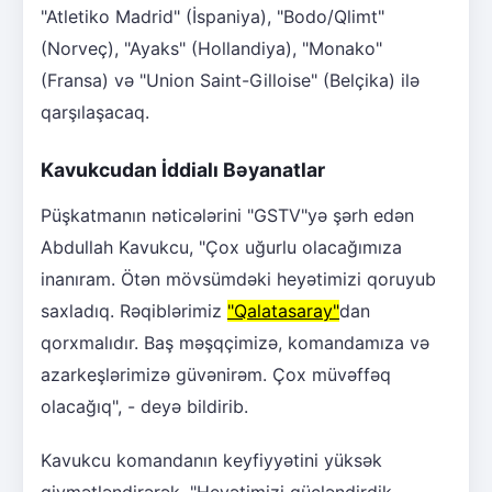
"Atletiko Madrid" (İspaniya), "Bodo/Qlimt"
(Norveç), "Ayaks" (Hollandiya), "Monako"
(Fransa) və "Union Saint-Gilloise" (Belçika) ilə
qarşılaşacaq.
Kavukcudan İddialı Bəyanatlar
Püşkatmanın nəticələrini "GSTV"yə şərh edən
Abdullah Kavukcu, "Çox uğurlu olacağımıza
inanıram. Ötən mövsümdəki heyətimizi qoruyub
saxladıq. Rəqiblərimiz
"Qalatasaray"
dan
qorxmalıdır. Baş məşqçimizə, komandamıza və
azarkeşlərimizə güvənirəm. Çox müvəffəq
olacağıq", - deyə bildirib.
Kavukcu komandanın keyfiyyətini yüksək
qiymətləndirərək, "Heyətimizi gücləndirdik.