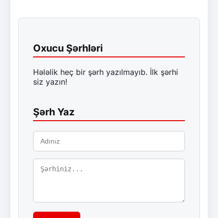
Oxucu Şərhləri
Hələlik heç bir şərh yazılmayıb. İlk şərhi
siz yazın!
Şərh Yaz