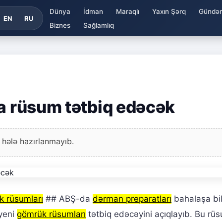
Dünya
İdman
Maraqlı
Yaxın Şərq
Gündə
EN
RU
Biznes
Sağlamlıq
ra rüsum tətbiq edəcək
 hələ hazırlanmayıb.
k rüsumları
## ABŞ-da
dərman preparatları
bahalaşa bi
yeni
gömrük rüsumları
tətbiq edəcəyini açıqlayıb. Bu rü