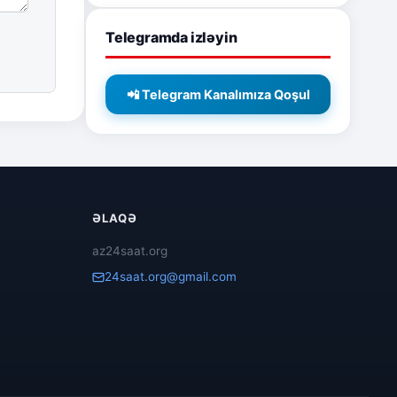
Telegramda izləyin
📲 Telegram Kanalımıza Qoşul
ƏLAQƏ
az24saat.org
24saat.org@gmail.com