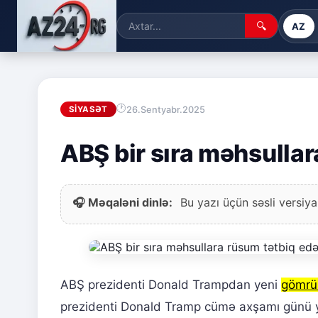
🔍
AZ
26.Sentyabr.2025
SIYASƏT
ABŞ bir sıra məhsulla
🎧 Məqaləni dinlə:
Bu yazı üçün səsli versiya
ABŞ prezidenti Donald Trampdan yeni
gömrü
prezidenti Donald Tramp cümə axşamı günü 