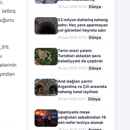
b.
Dünya
26.İyul.2026 10:52
 tətbiq
lduğunu
52 milyon dollarlıq nəhəng
səhv: Heç yerə aparmayan
yol görənləri heyrətə salır
Dünya
26.İyul.2026 10:52
 2,9%
Tarixi ərazi yalanı:
ı
Turistləri aldadan şəxs
bələdiyyəni də çaşdırdı
ələrinin
Dünya
26.İyul.2026 10:52
ayından
And dağları yarılır:
Argentina və Çili arasında
nəhəng tunel layihəsi
Dünya
26.İyul.2026 10:51
İspaniyada meşə
yanğınları səbəbindən 19
min nəfər təxliyə olunub
Avropa
26.İyul.2026 10:51