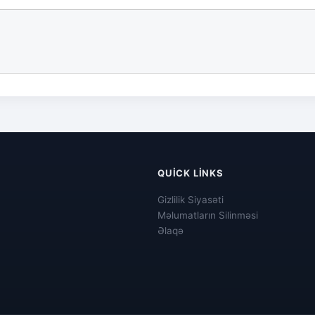
QUICK LINKS
Gizlilik Siyasəti
Məlumatların Silinməsi
Əlaqə