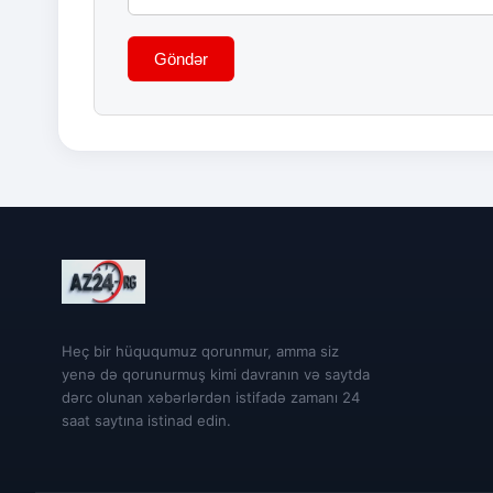
Göndər
Heç bir hüququmuz qorunmur, amma siz
yenə də qorunurmuş kimi davranın və saytda
dərc olunan xəbərlərdən istifadə zamanı 24
saat saytına istinad edin.