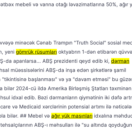
bəx mebeli və vanna otağı ləvazimatlarına 50%, ağır 
vvəyə minəcək Cənab Trampın "Truth Social" sosial me
n, yeni
gömrük rüsumları
oktyabrın 1-dən etibarən qüvv
Ş-da aparılarsa... ABŞ prezidenti qeyd edib ki,
dərman
hsal müəssisələrini ABŞ-da inşa edən şirkətlərə şamil
in "tikintisinə başlanması" və ya "davam etməsi" bu güzə
a bilər 2024-cü ildə Amerika Birləşmiş Ştatları təxminə
hsul idxal edib. Bəzi dərmanların qiymətinin iki dəfə ar
care və Medicaid xərclərinin potensial artımı ilə nəticələ
 ola bilər. ## Mebel və
ağır yük maşınları
idxalına məhdud
ehsalçılarının ABŞ-ı məhsulları ilə "su altında qoyduğun