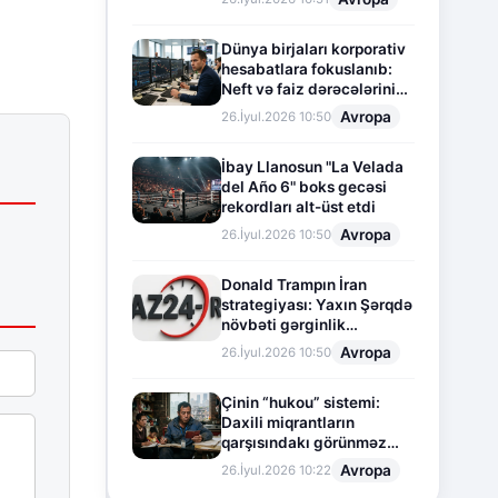
Dünya birjaları korporativ
hesabatlara fokuslanıb:
Neft və faiz dərəcələrinin
təsiri altında cari vəziyyət
Avropa
26.İyul.2026 10:50
İbay Llanosun "La Velada
del Año 6" boks gecəsi
rekordları alt-üst etdi
Avropa
26.İyul.2026 10:50
Donald Trampın İran
strategiyası: Yaxın Şərqdə
növbəti gərginlik
mərhələsi
Avropa
26.İyul.2026 10:50
Çinin “hukou” sistemi:
Daxili miqrantların
qarşısındakı görünməz
sədd
Avropa
26.İyul.2026 10:22