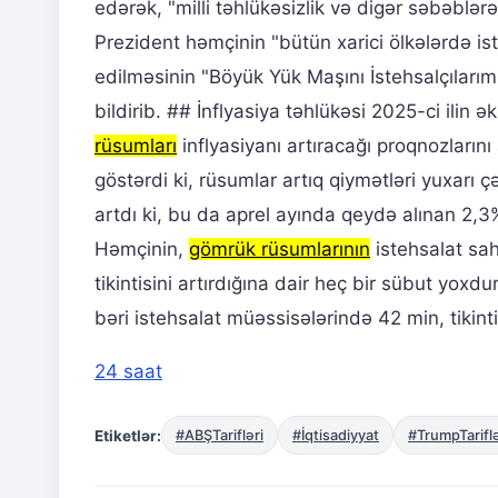
edərək, "milli təhlükəsizlik və digər səbəblərə
Prezident həmçinin "bütün xarici ölkələrdə is
edilməsinin "Böyük Yük Maşını İstehsalçıları
bildirib. ## İnflyasiya təhlükəsi 2025-ci ilin
rüsumları
inflyasiyanı artıracağı proqnozlarını
göstərdi ki, rüsumlar artıq qiymətləri yuxarı ç
artdı ki, bu da aprel ayında qeydə alınan 2,3
Həmçinin,
gömrük rüsumlarının
istehsalat sah
tikintisini artırdığına dair heç bir sübut yo
bəri istehsalat müəssisələrində 42 min, tikinti
24 saat
Etiketlər:
#ABŞTarifləri
#İqtisadiyyat
#TrumpTariflə