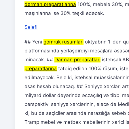
dərman preparatlarına
100%, mebelə 30%, mət
maşınlarına isə 30% təşkil edəcək.
Sələfi
## Yeni
gömrük rüsumları
oktyabrın 1-dən qü
platformasında yerləşdirdiyi mesajlara əsasə
minəcək. ##
Dərman preparatları
istehsalı AB
preparatlarına
tətbiq edilən 100% rüsum, iste
edilməyəcək. Belə ki, istehsal müəssisələrin
əsas hesab olunacaq. ## Səhiyyə xərcləri art
milyard dollar dəyərində əczaçılıq və tibbi mə
perspektivi səhiyyə xərclərinin, eləcə də Medi
ki, bu da seçicilər arasında narazılığa səbəb
Tramp mebel və mətbəx mebellərinin xarici ist