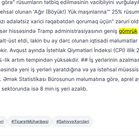
 görə" rüsumların tətbiq edilməsinin vacibliyini vurğulayı
tehsal olunan 'Ağır (Böyük!) Yük maşınlarına'" 25% rüsum
mızı ədalətsiz xarici rəqabətdən qorumaq üçün" zəruri o
 əksər hissəsində Tramp administrasiyasının geniş
gömrük
 alt-üst etdi, lakin bu ay dərc olunan iqtisadi məlumatlar
əkir. Avqust ayında İstehlak Qiymətləri İndeksi (CPI) illik
%-lik artım tempindən yüksəkdir. ## İş yerlərinin azalmas
əsində yeni iş yerləri yaratdığına və ya istehsal müəssis
xdur. Əmək Statistikası Bürosunun məlumatına görə, aprel 
 sektorunda isə 8 min iş yeri azalıb.
ri
#TicarətMüharibəsi
#SəhiyyəXərcləri