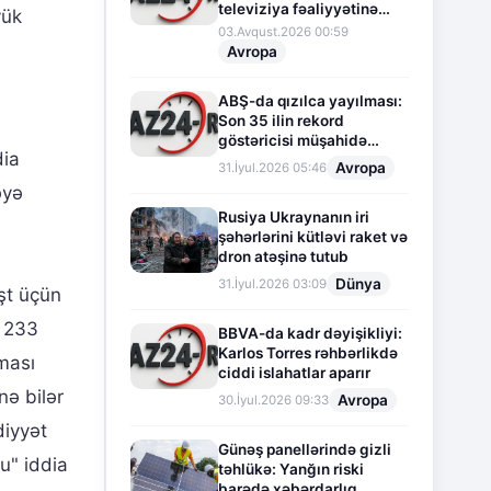
televiziya fəaliyyətinə
yük
fasilə verir
03.Avqust.2026 00:59
Avropa
ABŞ-da qızılca yayılması:
Son 35 ilin rekord
göstəricisi müşahidə
dia
olunur
Avropa
31.İyul.2026 05:46
əyə
Rusiya Ukraynanın iri
şəhərlərini kütləvi raket və
dron atəşinə tutub
Dünya
31.İyul.2026 03:09
şt üçün
n 233
BBVA-da kadr dəyişikliyi:
Karlos Torres rəhbərlikdə
tması
ciddi islahatlar aparır
nə bilər
Avropa
30.İyul.2026 09:33
iyyət
Günəş panellərində gizli
u" iddia
təhlükə: Yanğın riski
barədə xəbərdarlıq