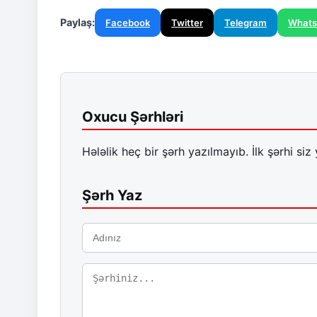
Paylaş:
Facebook
Twitter
Telegram
What
Oxucu Şərhləri
Hələlik heç bir şərh yazılmayıb. İlk şərhi siz 
Şərh Yaz