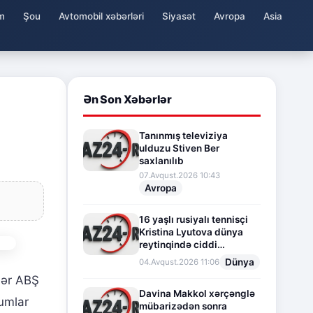
m
Şou
Avtomobil xəbərləri
Siyasət
Avropa
Asia
Ən Son Xəbərlər
Tanınmış televiziya
ulduzu Stiven Ber
saxlanılıb
07.Avqust.2026 10:43
Avropa
16 yaşlı rusiyalı tennisçi
Kristina Lyutova dünya
reytinqində ciddi
irəliləyişə imza atdı
Dünya
04.Avqust.2026 11:06
lər ABŞ
Davina Makkol xərçənglə
sumlar
mübarizədən sonra