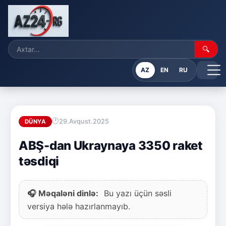
🔍
AZ
EN
RU
29.Avqust.2025
DÜNYA
ABŞ-dan Ukraynaya 3350 raket
təsdiqi
🎧 Məqaləni dinlə:
Bu yazı üçün səsli
versiya hələ hazırlanmayıb.