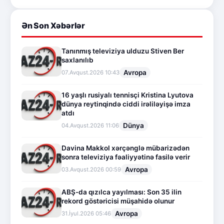
Ən Son Xəbərlər
Tanınmış televiziya ulduzu Stiven Ber
saxlanılıb
Avropa
07.Avqust.2026 10:43
16 yaşlı rusiyalı tennisçi Kristina Lyutova
dünya reytinqində ciddi irəliləyişə imza
atdı
Dünya
04.Avqust.2026 11:06
Davina Makkol xərçənglə mübarizədən
sonra televiziya fəaliyyətinə fasilə verir
Avropa
03.Avqust.2026 00:59
ABŞ-da qızılca yayılması: Son 35 ilin
rekord göstəricisi müşahidə olunur
Avropa
31.İyul.2026 05:46