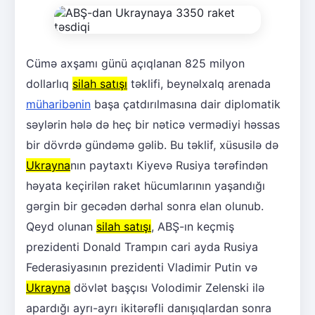
Cümə axşamı günü açıqlanan 825 milyon
dollarlıq
silah satışı
təklifi, beynəlxalq arenada
müharibənin
başa çatdırılmasına dair diplomatik
səylərin hələ də heç bir nəticə vermədiyi həssas
bir dövrdə gündəmə gəlib. Bu təklif, xüsusilə də
Ukrayna
nın paytaxtı Kiyevə Rusiya tərəfindən
həyata keçirilən raket hücumlarının yaşandığı
gərgin bir gecədən dərhal sonra elan olunub.
Qeyd olunan
silah satışı
, ABŞ-ın keçmiş
prezidenti Donald Trampın cari ayda Rusiya
Federasiyasının prezidenti Vladimir Putin və
Ukrayna
dövlət başçısı Volodimir Zelenski ilə
apardığı ayrı-ayrı ikitərəfli danışıqlardan sonra