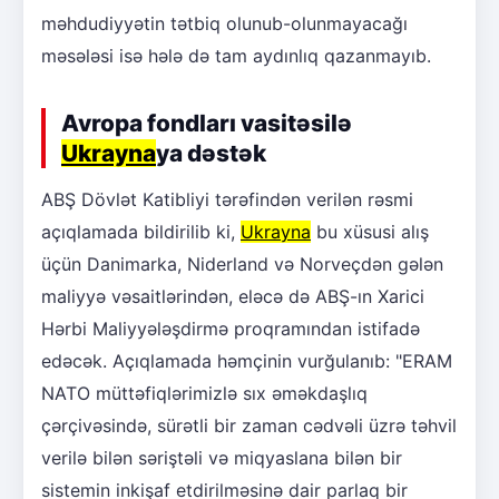
məhdudiyyətin tətbiq olunub-olunmayacağı
məsələsi isə hələ də tam aydınlıq qazanmayıb.
Avropa fondları vasitəsilə
Ukrayna
ya dəstək
ABŞ Dövlət Katibliyi tərəfindən verilən rəsmi
açıqlamada bildirilib ki,
Ukrayna
bu xüsusi alış
üçün Danimarka, Niderland və Norveçdən gələn
maliyyə vəsaitlərindən, eləcə də ABŞ-ın Xarici
Hərbi Maliyyələşdirmə proqramından istifadə
edəcək. Açıqlamada həmçinin vurğulanıb: "ERAM
NATO müttəfiqlərimizlə sıx əməkdaşlıq
çərçivəsində, sürətli bir zaman cədvəli üzrə təhvil
verilə bilən səriştəli və miqyaslana bilən bir
sistemin inkişaf etdirilməsinə dair parlaq bir