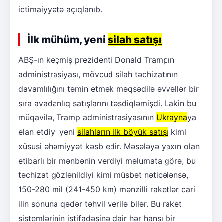
ictimaiyyətə açıqlanıb.
İlk mühüm, yeni
silah satışı
ABŞ-ın keçmiş prezidenti Donald Trampın
administrasiyası, mövcud silah təchizatının
davamlılığını təmin etmək məqsədilə əvvəllər bir
sıra avadanlıq satışlarını təsdiqləmişdi. Lakin bu
müqavilə, Tramp administrasiyasının
Ukrayna
ya
elan etdiyi yeni
silahların ilk böyük satışı
kimi
xüsusi əhəmiyyət kəsb edir. Məsələyə yaxın olan
etibarlı bir mənbənin verdiyi məlumata görə, bu
təchizat gözlənildiyi kimi müsbət nəticələnsə,
150-280 mil (241-450 km) mənzilli raketlər cari
ilin sonuna qədər təhvil verilə bilər. Bu raket
sistemlərinin istifadəsinə dair hər hansı bir