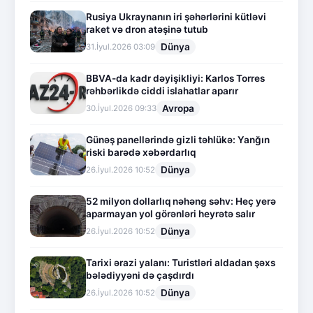
Rusiya Ukraynanın iri şəhərlərini kütləvi
raket və dron atəşinə tutub
Dünya
31.İyul.2026 03:09
BBVA-da kadr dəyişikliyi: Karlos Torres
rəhbərlikdə ciddi islahatlar aparır
Avropa
30.İyul.2026 09:33
Günəş panellərində gizli təhlükə: Yanğın
riski barədə xəbərdarlıq
Dünya
26.İyul.2026 10:52
52 milyon dollarlıq nəhəng səhv: Heç yerə
aparmayan yol görənləri heyrətə salır
Dünya
26.İyul.2026 10:52
Tarixi ərazi yalanı: Turistləri aldadan şəxs
bələdiyyəni də çaşdırdı
Dünya
26.İyul.2026 10:52