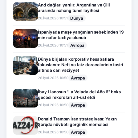
And dağları yarılır: Argentina və Çili
arasında nəhəng tunel layihəsi
Dünya
26.İyul.2026 10:51
İspaniyada meşə yanğınları səbəbindən 19
min nəfər təxliyə olunub
Avropa
26.İyul.2026 10:51
Dünya birjaları korporativ hesabatlara
fokuslanıb: Neft və faiz dərəcələrinin təsiri
altında cari vəziyyət
Avropa
26.İyul.2026 10:50
İbay Llanosun "La Velada del Año 6" boks
gecəsi rekordları alt-üst etdi
Avropa
26.İyul.2026 10:50
Donald Trampın İran strategiyası: Yaxın
Şərqdə növbəti gərginlik mərhələsi
Avropa
26.İyul.2026 10:50