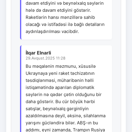
davam etdiyini və beynəlxalq səylərin
hələ də davam etdiyini göstərir.
Raketlərin hansı mənzillərə sahib
olacağı və istifadəsi ilə bağlı detalların
aydınlaşdırılması vacibdir.
İlqar Elnarli
29.Avqust.2025 11:28
Bu məqalənin məzmunu, xüsusilə
Ukraynaya yeni raket təchizatının
təsdiqlənməsi, müharibənin həlli
istiqamətində aparılan diplomatik
səylərin nə qədər çətin olduğunu bir
daha göstərir. Bu cür böyük hərbi
satışlar, beynəlxalq gərginliyin
azaldılmasına deyil, əksinə, silahlanma
yarışını gücləndirə bilər. ABŞ-ın bu
addımı, eyni zamanda, Trampın Rusiya