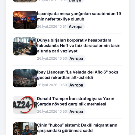
İspaniyada meşə yanğınları səbəbindən 19
min nəfər təxliyə olunub
Avropa
26.İyul.2026 10:51
Dünya birjaları korporativ hesabatlara
fokuslanıb: Neft və faiz dərəcələrinin təsiri
altında cari vəziyyət
Avropa
26.İyul.2026 10:50
İbay Llanosun "La Velada del Año 6" boks
gecəsi rekordları alt-üst etdi
Avropa
26.İyul.2026 10:50
Donald Trampın İran strategiyası: Yaxın
Şərqdə növbəti gərginlik mərhələsi
Avropa
26.İyul.2026 10:50
Çinin “hukou” sistemi: Daxili miqrantların
qarşısındakı görünməz sədd