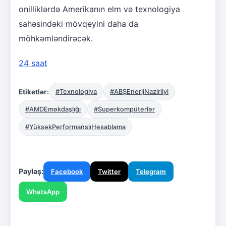
onilliklərdə Amerikanın elm və texnologiya
sahəsindəki mövqeyini daha da
möhkəmləndirəcək.
24 saat
Etiketlər:
#Texnologiya
#ABŞEnerjiNazirliyi
#AMDEməkdaşlığı
#Superkompüterlər
#YüksəkPerformanslıHesablama
Paylaş:
Facebook
Twitter
Telegram
WhatsApp