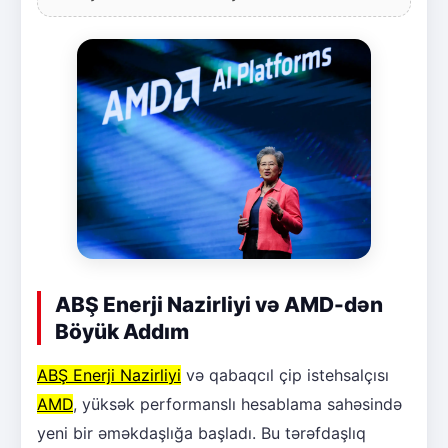
ABŞ Enerji Nazirliyi və AMD-dən
Böyük Addım
ABŞ Enerji Nazirliyi
və qabaqcıl çip istehsalçısı
AMD
, yüksək performanslı hesablama sahəsində
yeni bir əməkdaşlığa başladı. Bu tərəfdaşlıq