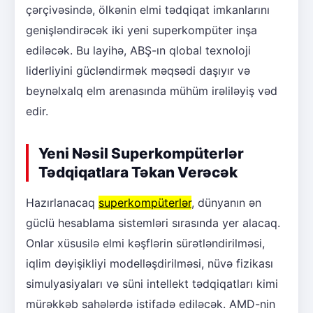
çərçivəsində, ölkənin elmi tədqiqat imkanlarını
genişləndirəcək iki yeni superkompüter inşa
ediləcək. Bu layihə, ABŞ-ın qlobal texnoloji
liderliyini gücləndirmək məqsədi daşıyır və
beynəlxalq elm arenasında mühüm irəliləyiş vəd
edir.
Yeni Nəsil Superkompüterlər
Tədqiqatlara Təkan Verəcək
Hazırlanacaq
superkompüterlər
, dünyanın ən
güclü hesablama sistemləri sırasında yer alacaq.
Onlar xüsusilə elmi kəşflərin sürətləndirilməsi,
iqlim dəyişikliyi modelləşdirilməsi, nüvə fizikası
simulyasiyaları və süni intellekt tədqiqatları kimi
mürəkkəb sahələrdə istifadə ediləcək. AMD-nin