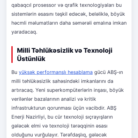
qabaqcıl prosessor və qrafik texnologiyaları bu
sistemlərin əsasını təşkil edəcək, beləliklə, böyük
həcmli məlumatların daha səmərəli emalına imkan
yaradacaq.
Milli Təhlükəsizlik və Texnoloji
Üstünlük
Bu
yüksək performanslı hesablama
gücü ABŞ-ın
milli təhlükəsizlik sahəsindəki imkanlarını da
artıracaq. Yeni superkompüterlərin inşası, böyük
verilənlər bazalarının analizi və kritik
infrastrukturun qorunması üçün vacibdir. ABŞ
Enerji Nazirliyi, bu cür texnoloji sıçrayışların
gələcək elmi və texnoloji tərəqqinin əsası
olduğunu vurğulayır. Tərəfdaşlıq, gələcək