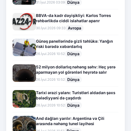
Dünya
31.İyul.2026 03:09
BBVA-da kadr dəyişikliyi: Karlos Torres
rəhbərlikdə ciddi islahatlar aparır
Avropa
30.İyul.2026 09:33
Günəş panellərində gizli təhlükə: Yanğın
riski barədə xəbərdarlıq
Dünya
26.İyul.2026 10:52
52 milyon dollarlıq nəhəng səhv: Heç yerə
aparmayan yol görənləri heyrətə salır
Dünya
26.İyul.2026 10:52
Tarixi ərazi yalanı: Turistləri aldadan şəxs
bələdiyyəni də çaşdırdı
Dünya
26.İyul.2026 10:52
And dağları yarılır: Argentina və Çili
arasında nəhəng tunel layihəsi
Dünya
26.İyul.2026 10:51