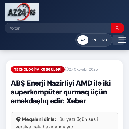
🔍
AZ
EN
RU
27.Oktyabr.2025
TEXNOLOGIYA XƏBƏRLƏRI
ABŞ Enerji Nazirliyi AMD ilə iki
superkompüter qurmaq üçün
əməkdaşlıq edir: Xəbər
🎧 Məqaləni dinlə:
Bu yazı üçün səsli
versiya hələ hazırlanmayıb.