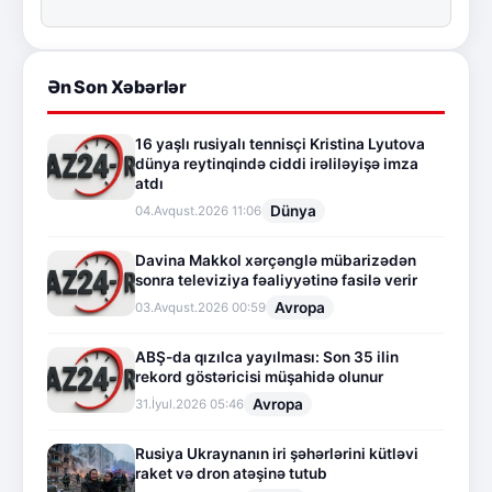
Ən Son Xəbərlər
16 yaşlı rusiyalı tennisçi Kristina Lyutova
dünya reytinqində ciddi irəliləyişə imza
atdı
Dünya
04.Avqust.2026 11:06
Davina Makkol xərçənglə mübarizədən
sonra televiziya fəaliyyətinə fasilə verir
Avropa
03.Avqust.2026 00:59
ABŞ-da qızılca yayılması: Son 35 ilin
rekord göstəricisi müşahidə olunur
Avropa
31.İyul.2026 05:46
Rusiya Ukraynanın iri şəhərlərini kütləvi
raket və dron atəşinə tutub