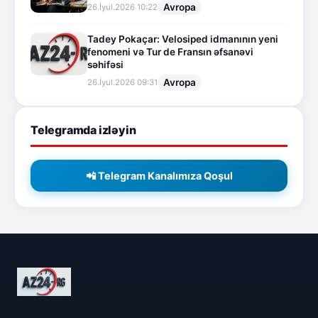
Avropa
26.İyul.2026 10:22
Tadey Pokaçar: Velosiped idmanının yeni
fenomeni və Tur de Fransın əfsanəvi
səhifəsi
Avropa
26.İyul.2026 09:31
Telegramda izləyin
📲 Telegram Kanalımıza Qoşul