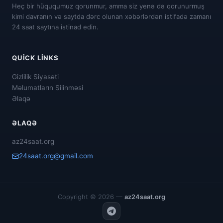
Heç bir hüququmuz qorunmur, amma siz yenə də qorunurmuş
kimi davranın və saytda dərc olunan xəbərlərdən istifadə zamanı
24 saat saytına istinad edin.
QUICK LINKS
Gizlilik Siyasəti
Məlumatların Silinməsi
Əlaqə
ƏLAQƏ
az24saat.org
24saat.org@gmail.com
Copyright © 2026 —
az24saat.org