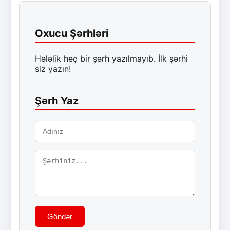
Oxucu Şərhləri
Hələlik heç bir şərh yazılmayıb. İlk şərhi
siz yazın!
Şərh Yaz
Göndər