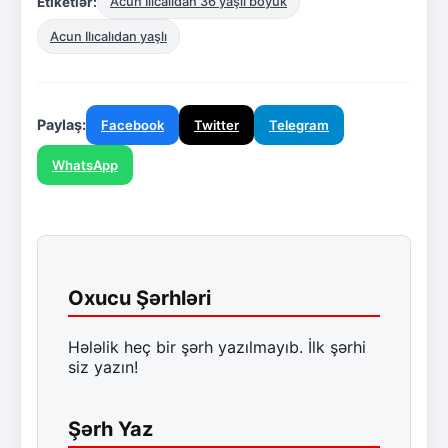
Etiketlər:
Acun Ilıcalıdan 36 yaşlı böyük
Acun Ilıcalıdan yaşlı
Paylaş:
Facebook
Twitter
Telegram
WhatsApp
Oxucu Şərhləri
Hələlik heç bir şərh yazılmayıb. İlk şərhi
siz yazın!
Şərh Yaz