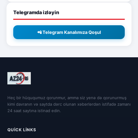
Telegramda izləyin
📲 Telegram Kanalımıza Qoşul
Heç bir hüququmuz qorunmur, amma siz yenə də qorunurmuş
kimi davranın və saytda dərc olunan xəbərlərdən istifadə zamanı
24 saat saytına istinad edin.
QUICK LINKS