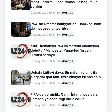
mənzillərin milliləşdirilməsi ilə bağlı fikir
ayrılığı
Avropa
09.Avqust.2026 17:36
PS4-də Dreams nailiyyətləri: Həm xoş, həm
də məyusedici təcrübə
Avropa
09.Avqust.2026 17:36
Yuri Tilemansın PSJ ilə matçda möhtəşəm
debütü: “Mançester Yunayted”in yeni
ulduzu parlayır
Avropa
09.Avqust.2026 17:36
Uelsdə kütləvi dava: Bir nəfərin ölümü ilə
əlaqədar qətl faktı üzrə cinayət işi başlanıb
Avropa
09.Avqust.2026 17:35
FİFA-da gərginlik: Canni İnfantinoya qarşı
kampaniya aparıldığı iddia edilir
Avropa
09.Avqust.2026 17:35