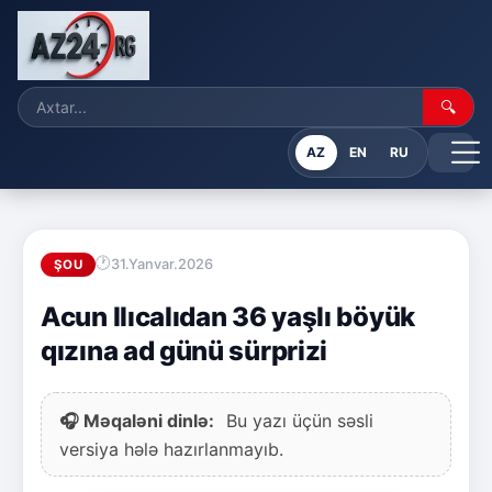
🔍
AZ
EN
RU
31.Yanvar.2026
ŞOU
Acun Ilıcalıdan 36 yaşlı böyük
qızına ad günü sürprizi
🎧 Məqaləni dinlə:
Bu yazı üçün səsli
versiya hələ hazırlanmayıb.