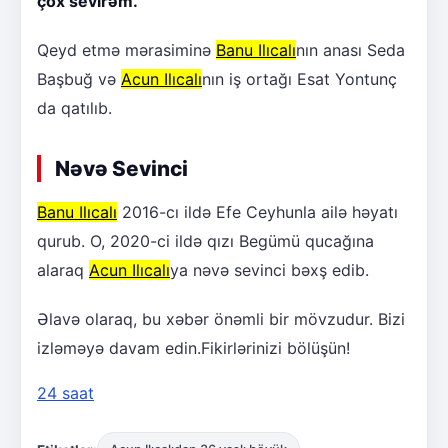
çox sevirəm."
Qeyd etmə mərasiminə
Banu Ilıcalı
nın anası Seda
Başbuğ və
Acun Ilıcalı
nın iş ortağı Esat Yontunç
da qatılıb.
Nəvə Sevinci
Banu Ilıcalı
2016-cı ildə Efe Ceyhunla ailə həyatı
qurub. O, 2020-ci ildə qızı Begümü qucağına
alaraq
Acun Ilıcalı
ya nəvə sevinci bəxş edib.
Əlavə olaraq, bu xəbər önəmli bir mövzudur. Bizi
izləməyə davam edin.Fikirlərinizi bölüşün!
24 saat