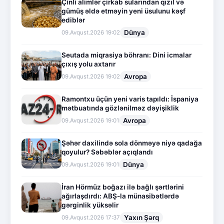
Çinli alimlər çirkab sularından qızıl və
gümüş əldə etməyin yeni üsulunu kəşf
ediblər
Dünya
09.Avqust.2026 19:02
Seutada miqrasiya böhranı: Dini icmalar
çıxış yolu axtarır
Avropa
09.Avqust.2026 19:02
Ramontxu üçün yeni varis tapıldı: İspaniya
mətbuatında gözlənilməz dəyişiklik
Avropa
09.Avqust.2026 19:01
Şəhər daxilində sola dönməyə niyə qadağa
qoyulur? Səbəblər açıqlandı
Dünya
09.Avqust.2026 19:01
İran Hörmüz boğazı ilə bağlı şərtlərini
ağırlaşdırdı: ABŞ-la münasibətlərdə
gərginlik yüksəlir
Yaxın Şərq
09.Avqust.2026 17:37