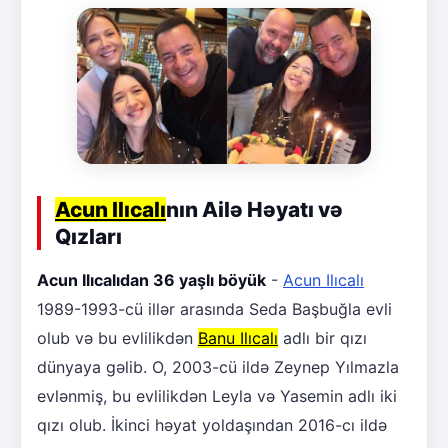
Acun Ilıcalı
nın Ailə Həyatı və
Qızları
Acun Ilıcalıdan 36 yaşlı böyük
-
Acun Ilıcalı
1989-1993-cü illər arasında Seda Başbuğla evli
olub və bu evlilikdən
Banu Ilıcalı
adlı bir qızı
dünyaya gəlib. O, 2003-cü ildə Zeynep Yılmazla
evlənmiş, bu evlilikdən Leyla və Yasemin adlı iki
qızı olub. İkinci həyat yoldaşından 2016-cı ildə