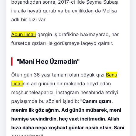
boşandıqdan sonra, 2017-ci ildə Şeyma Subaşı
ilə ailə həyatı qurub və bu evlilikdən də Melisa
adlı bir qızı var.
Acun Ilıcalı
gərgin iş qrafikinə baxmayaraq, hər
fürsətdə qızları ilə görüşməyə laqeyd qalmır.
"Məni Heç Üzmədin"
Ötən gün 36 yaşı tamam olan böyük qızı
Banu
Ilıcalı
nın ad gününü bir məkanda qeyd edən
məşhur teleaparıcı, İnstagram hesabında etdiyi
paylaşımda bu sözləri işlədib:
"Canım qızım,
mənim ilk göz ağrım. Ad günün mübarək, məni
həmişə sevindirdin, heç vaxt incitmədin. Allah
bizə daha neçə xoşbəxt günlər nəsib etsin. Səni