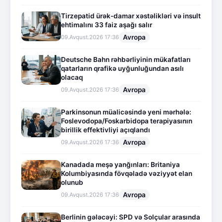
Tirzepatid ürək-damar xəstəlikləri və insult
ehtimalını 33 faiz aşağı salır
Avropa
09.Avqust.2026 17:36
Deutsche Bahn rəhbərliyinin mükafatları
qatarların qrafikə uyğunluğundan asılı
olacaq
Avropa
09.Avqust.2026 17:36
Parkinsonun müalicəsində yeni mərhələ:
Foslevodopa/Foskarbidopa terapiyasının
birillik effektivliyi açıqlandı
Avropa
09.Avqust.2026 17:36
Kanadada meşə yanğınları: Britaniya
Kolumbiyasında fövqəladə vəziyyət elan
olunub
Avropa
09.Avqust.2026 17:36
Berlinin gələcəyi: SPD və Solçular arasında