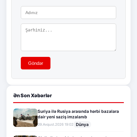
Göndər
Ən Son Xəbərlər
Suriya ilə Rusiya arasında hərbi bazalara
dair yeni saziş imzalanıb
Dünya
09.Avqust.2026 19:02