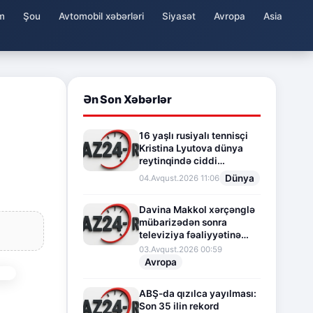
m
Şou
Avtomobil xəbərləri
Siyasət
Avropa
Asia
Ən Son Xəbərlər
16 yaşlı rusiyalı tennisçi
Kristina Lyutova dünya
reytinqində ciddi
irəliləyişə imza atdı
Dünya
04.Avqust.2026 11:06
Davina Makkol xərçənglə
mübarizədən sonra
televiziya fəaliyyətinə
fasilə verir
03.Avqust.2026 00:59
Avropa
ABŞ-da qızılca yayılması:
Son 35 ilin rekord