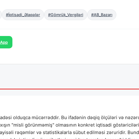
#İqtisadi_Əlaqələr
#Gömrük_Vergiləri
#AB_Bazarı
sApp
fadəsi olduqca mücərrəddir. Bu ifadənin dəqiq ölçüləri və nəzər
ıxışın "misli görünməmiş" olmasının konkret iqtisadi göstəricilər
qayisəli rəqəmlər və statistikalarla sübut edilməsi zəruridir. Bun