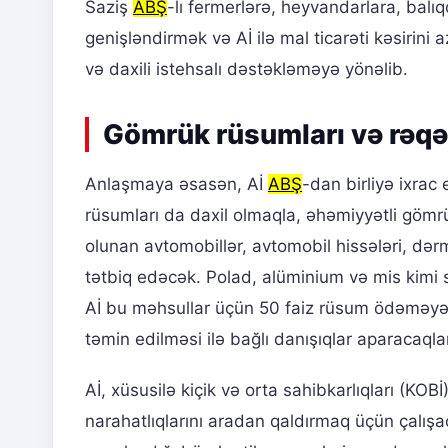
Saziş
ABŞ
-lı fermerlərə, heyvandarlara, balıqç
genişləndirmək və Aİ ilə mal ticarəti kəsirin
və daxili istehsalı dəstəkləməyə yönəlib.
Gömrük rüsumları və rəqə
Anlaşmaya əsasən, Aİ
ABŞ
-dan birliyə ixra
rüsumları da daxil olmaqla, əhəmiyyətli gömrü
olunan avtomobillər, avtomobil hissələri, dər
tətbiq edəcək. Polad, alüminium və mis kimi s
Aİ bu məhsullar üçün 50 faiz rüsum ödəməyə 
təmin edilməsi ilə bağlı danışıqlar aparacaqla
Aİ, xüsusilə kiçik və orta sahibkarlıqları (KOBİ
narahatlıqlarını aradan qaldırmaq üçün çalış