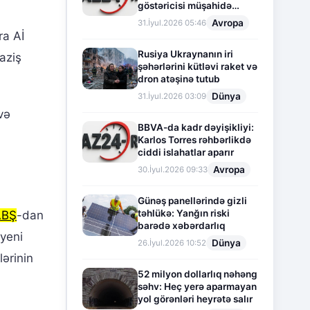
göstəricisi müşahidə
olunur
Avropa
31.İyul.2026 05:46
ra Aİ
Rusiya Ukraynanın iri
aziş
şəhərlərini kütləvi raket və
dron atəşinə tutub
Dünya
31.İyul.2026 03:09
və
BBVA-da kadr dəyişikliyi:
Karlos Torres rəhbərlikdə
ciddi islahatlar aparır
Avropa
30.İyul.2026 09:33
Günəş panellərində gizli
təhlükə: Yanğın riski
ABŞ
-dan
barədə xəbərdarlıq
 yeni
Dünya
26.İyul.2026 10:52
lərinin
52 milyon dollarlıq nəhəng
səhv: Heç yerə aparmayan
yol görənləri heyrətə salır