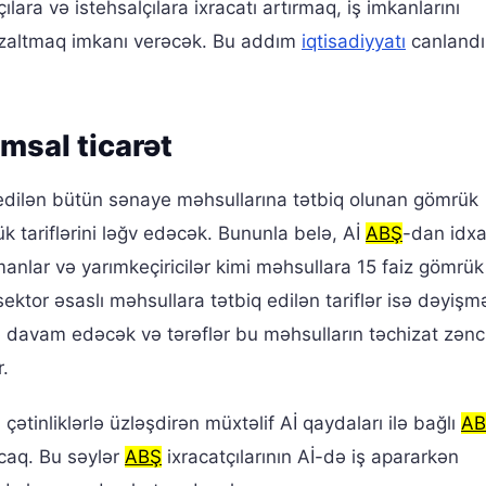
ılara və istehsalçılara ixracatı artırmaq, iş imkanlarını
i azaltmaq imkanı verəcək. Bu addım
iqtisadiyyatı
canland
msal ticarət
c edilən bütün sənaye məhsullarına tətbiq olunan gömrük
k tariflərini ləğv edəcək. Bununla belə, Aİ
ABŞ
-dan idxa
manlar və yarımkeçiricilər kimi məhsullara 15 faiz gömrü
ektor əsaslı məhsullara tətbiq edilən tariflər isə dəyiş
davam edəcək və tərəflər bu məhsulların təchizat zəncir
r.
) çətinliklərlə üzləşdirən müxtəlif Aİ qaydaları ilə bağlı
AB
acaq. Bu səylər
ABŞ
ixracatçılarının Aİ-də iş apararkən