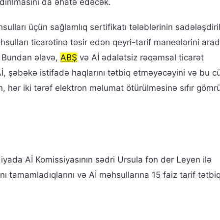
ldırılmasını da əhatə edəcək.
lları üçün sağlamlıq sertifikatı tələblərinin sadələşdiri
sulları ticarətinə təsir edən qeyri-tarif maneələrini ara
. Bundan əlavə,
ABŞ
və Aİ ədalətsiz rəqəmsal ticarət
İ, şəbəkə istifadə haqlarını tətbiq etməyəcəyini və bu c
, hər iki tərəf elektron məlumat ötürülməsinə sıfır gömr
yada Aİ Komissiyasının sədri Ursula fon der Leyen ilə
ını tamamladıqlarını və Aİ məhsullarına 15 faiz tarif tətbi