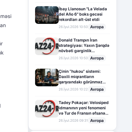
İbay Llanosun "La Velada
del Año 6" boks gecəsi
lməsi
rekordları alt-üst etdi
dan
Avropa
26.İyul.2026 10:50
Donald Trampın İran
ür
strategiyası: Yaxın Şərqdə
növbəti gərginlik
ük
mərhələsi
Avropa
26.İyul.2026 10:50
Çinin “hukou” sistemi:
Daxili miqrantların
qarşısındakı görünməz
sədd
Avropa
26.İyul.2026 10:22
Tadey Pokaçar: Velosiped
q
idmanının yeni fenomeni
və Tur de Fransın əfsanəvi
səhifəsi
Avropa
26.İyul.2026 09:31