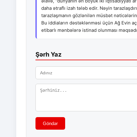
əlavə, "dünyanın ən böyük iki iqtisadiyyatı a
daha ətraflı izah tələb edir. Nəyin tarazlaşd
tarazlaşmanın gözlənilən müsbət nəticələrini
Bu iddiaların dəstəklənməsi üçün Ağ Evin açıq
etibarlı mənbələrə istinad olunması məqsə
Şərh Yaz
Göndər