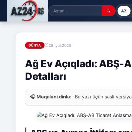
🔍
AZ
28.İyul.2025
DÜNYA
Ağ Ev Açıqladı: ABŞ-A
Detalları
🎧 Məqaləni dinlə:
Bu yazı üçün səsli versiya