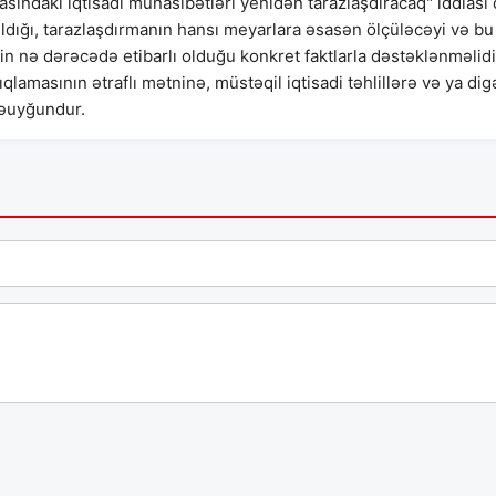
rasındakı iqtisadi münasibətləri yenidən tarazlaşdıracaq" iddiası
ırıldığı, tarazlaşdırmanın hansı meyarlara əsasən ölçüləcəyi və bu
n nə dərəcədə etibarlı olduğu konkret faktlarla dəstəklənməlidi
lamasının ətraflı mətninə, müstəqil iqtisadi təhlillərə və ya dig
dəuyğundur.