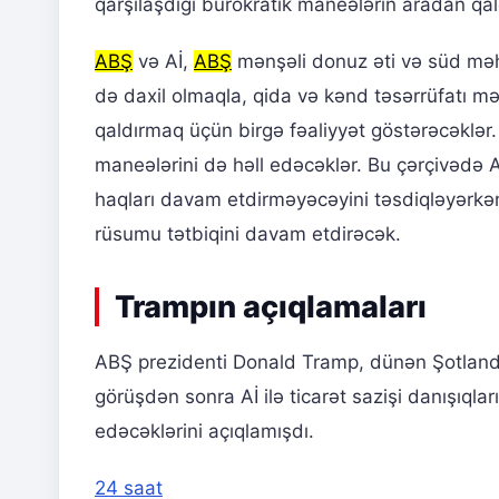
qarşılaşdığı bürokratik maneələrin aradan qa
ABŞ
və Aİ,
ABŞ
mənşəli donuz əti və süd məhsu
də daxil olmaqla, qida və kənd təsərrüfatı məh
qaldırmaq üçün birgə fəaliyyət göstərəcəklər
maneələrini də həll edəcəklər. Bu çərçivədə A
haqları davam etdirməyəcəyini təsdiqləyərkən
rüsumu tətbiqini davam etdirəcək.
Trampın açıqlamaları
ABŞ prezidenti Donald Tramp, dünən Şotlandi
görüşdən sonra Aİ ilə ticarət sazişi danışıqlar
edəcəklərini açıqlamışdı.
24 saat