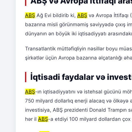
ABŞ və Avropa İttifaqı ara
ABŞ
Ağ Evi bildirib ki,
ABŞ
və Avropa İttifaqı 
bazarına misli görünməmiş səviyyədə çıxış i
dünyanın ən böyük iki iqtisadiyyatı arasındak
Transatlantik müttəfiqliyin nəsillər boyu müas
şirkətlər üçün Avropa bazarına əlçatanlığı əh
İqtisadi faydalar və invest
ABŞ
-ın iqtisadiyyatını və istehsal gücünü m
750 milyard dollarlıq enerji alacaq və ölkəyə 
investisiya, ABŞ prezidenti Donald Trampın sə
hər il
ABŞ
-a etdiyi 100 milyard dollardan çox