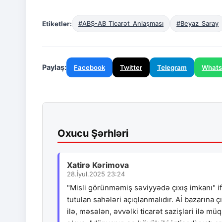
Etiketlər:
#ABŞ-AB_Ticarət_Anlaşması
#Beyaz_Saray
Paylaş:
Facebook
Twitter
Telegram
What
Oxucu Şərhləri
Xatirə Kərimova
28.İyul.2025 23:24
"Misli görünməmiş səviyyədə çıxış imkanı" i
tutulan sahələri açıqlanmalıdır. Aİ bazarına ç
ilə, məsələn, əvvəlki ticarət sazişləri ilə mü