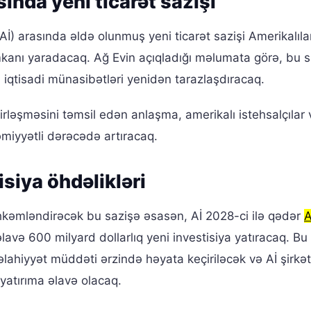
sında yeni ticarət sazişi
(Aİ) arasında əldə olunmuş yeni ticarət sazişi Amerikalıla
mkanı yaradacaq. Ağ Evin açıqladığı məlumata görə, bu s
ı iqtisadi münasibətləri yenidən tarazlaşdıracaq.
irləşməsini təmsil edən anlaşma, amerikalı istehsalçılar 
əmiyyətli dərəcədə artıracaq.
isiya öhdəlikləri
öhkəmləndirəcək bu sazişə əsasən, Aİ 2028-ci ilə qədər
əlavə 600 milyard dollarlıq yeni investisiya yatıracaq. Bu
lahiyyət müddəti ərzində həyata keçiriləcək və Aİ şirkət
 yatırıma əlavə olacaq.