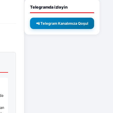
Telegramda izləyin
📲 Telegram Kanalımıza Qoşul
də
i
dan