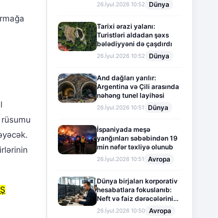
Dünya
26.İyul.2026 10:52
ırmağa
Tarixi ərazi yalanı:
Turistləri aldadan şəxs
bələdiyyəni də çaşdırdı
Dünya
26.İyul.2026 10:52
And dağları yarılır:
Argentina və Çili arasında
nəhəng tunel layihəsi
l
Dünya
26.İyul.2026 10:51
k rüsumu
İspaniyada meşə
məyəcək.
yanğınları səbəbindən 19
min nəfər təxliyə olunub
lərinin
Avropa
26.İyul.2026 10:51
Dünya birjaları korporativ
Ş
hesabatlara fokuslanıb:
Neft və faiz dərəcələrinin
təsiri altında cari vəziyyət
Avropa
26.İyul.2026 10:50