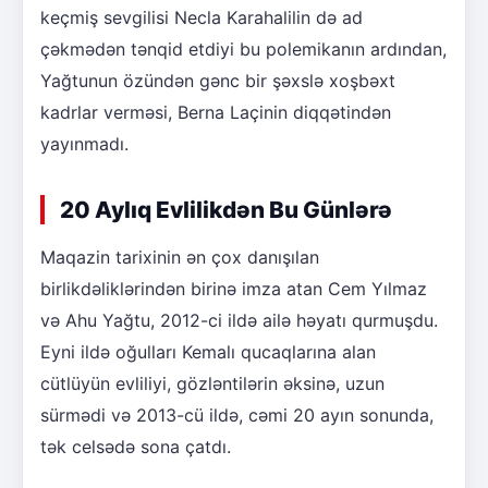
keçmiş sevgilisi Necla Karahalilin də ad
çəkmədən tənqid etdiyi bu polemikanın ardından,
Yağtunun özündən gənc bir şəxslə xoşbəxt
kadrlar verməsi, Berna Laçinin diqqətindən
yayınmadı.
20 Aylıq Evlilikdən Bu Günlərə
Maqazin tarixinin ən çox danışılan
birlikdəliklərindən birinə imza atan Cem Yılmaz
və Ahu Yağtu, 2012-ci ildə ailə həyatı qurmuşdu.
Eyni ildə oğulları Kemalı qucaqlarına alan
cütlüyün evliliyi, gözləntilərin əksinə, uzun
sürmədi və 2013-cü ildə, cəmi 20 ayın sonunda,
tək celsədə sona çatdı.