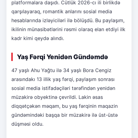
platformalara daşıdı. Cütlük 2026-cı ili birlikdə
qarşılayaraq, romantik anlarını sosial media
hesablarında izləyiciləri ilə bölüşdü. Bu paylaşım,
ikilinin münasibətlərini rəsmi olaraq elan etdiyi ilk
kadr kimi qeydə alındı.
Yaş Fərqi Yenidən Gündəmdə
47 yaşlı Ahu Yağtu ilə 34 yaşlı Bora Cengiz
arasındakı 13 illik yaş fərqi, paylaşım sonrası
sosial media istifadəçiləri tərəfindən yenidən
müzakirə obyektinə çevrildi. Lakin əsas
diqqətçəkən məqam, bu yaş fərqinin maqazin
gündəmindəki başqa bir müzakirə ilə üst-üstə
düşməsi oldu.