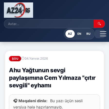
🔍
AZ
EN
RU
04.Yanvar.2026
ŞOU
Ahu Yağtunun sevgi
paylaşımına Cem Yılmaza "çıtır
sevgili" eyhamı
🎧 Məqaləni dinlə:
Bu yazı üçün səsli
versiya hələ hazırlanmayıb.