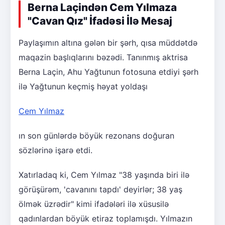
Berna Laçindən Cem Yılmaza
"Cavan Qız" İfadəsi İlə Mesaj
Paylaşımın altına gələn bir şərh, qısa müddətdə
maqazin başlıqlarını bəzədi. Tanınmış aktrisa
Berna Laçin, Ahu Yağtunun fotosuna etdiyi şərh
ilə Yağtunun keçmiş həyat yoldaşı
Cem Yılmaz
ın son günlərdə böyük rezonans doğuran
sözlərinə işarə etdi.
Xatırladaq ki, Cem Yılmaz "38 yaşında biri ilə
görüşürəm, 'cavanını tapdı' deyirlər; 38 yaş
ölmək üzrədir" kimi ifadələri ilə xüsusilə
qadınlardan böyük etiraz toplamışdı. Yılmazın