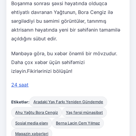
Boşanma sonrası şəxsi həyatında olduqca
ehtiyatlı davranan Yağtunun, Bora Cengiz ilə
sərgilədiyi bu səmimi görüntülər, tanınmış
aktrisanın həyatında yeni bir səhifənin tamamilə
açıldığını sübut edir.
Mənbəyə görə, bu xəbər önəmli bir mövzudur.
Daha çox xəbər üçün səhifəmizi
izləyin.Fikirlərinizi bölüşün!
24 saat
Etiketlər:
Aradaki Yaş Farkı Yeniden Gündemde
Ahu Yağtu Bora Cengiz
Yaş fərqi münasibət
Sosial media elanı
Berna Laçin Cem Yılmaz
Maqazin xəbərləri