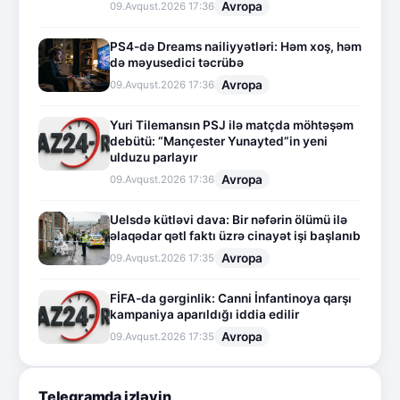
Avropa
09.Avqust.2026 17:36
PS4-də Dreams nailiyyətləri: Həm xoş, həm
də məyusedici təcrübə
Avropa
09.Avqust.2026 17:36
Yuri Tilemansın PSJ ilə matçda möhtəşəm
debütü: “Mançester Yunayted”in yeni
ulduzu parlayır
Avropa
09.Avqust.2026 17:36
Uelsdə kütləvi dava: Bir nəfərin ölümü ilə
əlaqədar qətl faktı üzrə cinayət işi başlanıb
Avropa
09.Avqust.2026 17:35
FİFA-da gərginlik: Canni İnfantinoya qarşı
kampaniya aparıldığı iddia edilir
Avropa
09.Avqust.2026 17:35
Telegramda izləyin