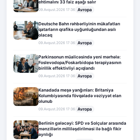
ehtimalını 33 faiz aşağı salır
Avropa
09.Avqust.2026 17:36
Deutsche Bahn rəhbərliyinin mükafatları
qatarların qrafikə uyğunluğundan asılı
olacaq
Avropa
09.Avqust.2026 17:36
Parkinsonun müalicəsində yeni mərhələ:
Foslevodopa/Foskarbidopa terapiyasının
birillik effektivliyi açıqlandı
Avropa
09.Avqust.2026 17:36
Kanadada meşə yanğınları: Britaniya
Kolumbiyasında fövqəladə vəziyyət elan
olunub
Avropa
09.Avqust.2026 17:36
Berlinin gələcəyi: SPD və Solçular arasında
mənzillərin milliləşdirilməsi ilə bağlı fikir
ayrılığı