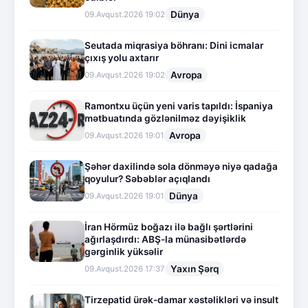
Dünya
09.Avqust.2026 19:02
Seutada miqrasiya böhranı: Dini icmalar
çıxış yolu axtarır
Avropa
09.Avqust.2026 19:02
Ramontxu üçün yeni varis tapıldı: İspaniya
mətbuatında gözlənilməz dəyişiklik
Avropa
09.Avqust.2026 19:01
Şəhər daxilində sola dönməyə niyə qadağa
qoyulur? Səbəblər açıqlandı
Dünya
09.Avqust.2026 19:01
İran Hörmüz boğazı ilə bağlı şərtlərini
ağırlaşdırdı: ABŞ-la münasibətlərdə
gərginlik yüksəlir
Yaxın Şərq
09.Avqust.2026 17:37
Tirzepatid ürək-damar xəstəlikləri və insult