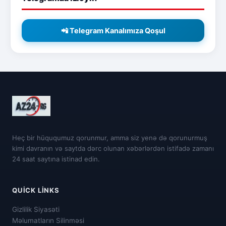
📲 Telegram Kanalımıza Qoşul
Heç bir hüququmuz qorunmur, amma siz yenə də qorunurmuş
kimi davranın və saytda dərc olunan xəbərlərdən istifadə zamanı
24 saat saytına istinad edin.
QUICK LINKS
Gizlilik Siyasəti
Məlumatların Silinməsi