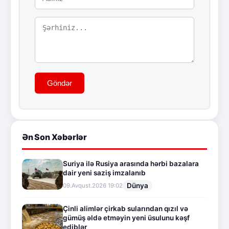
Göndər
Ən Son Xəbərlər
Suriya ilə Rusiya arasında hərbi bazalara
dair yeni saziş imzalanıb
Dünya
09.Avqust.2026 19:02
Çinli alimlər çirkab sularından qızıl və
gümüş əldə etməyin yeni üsulunu kəşf
ediblər