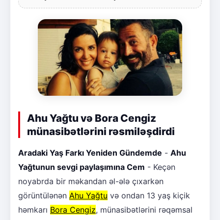
Ahu Yağtu və Bora Cengiz
münasibətlərini rəsmiləşdirdi
Aradaki Yaş Farkı Yeniden Gündemde
-
Ahu
Yağtunun sevgi paylaşımına Cem
- Keçən
noyabrda bir məkandan əl-ələ çıxarkən
görüntülənən
Ahu Yağtu
və ondan 13 yaş kiçik
həmkarı
Bora Cengiz
, münasibətlərini rəqəmsal