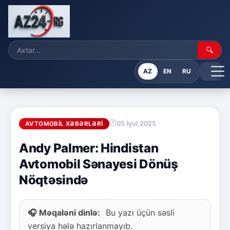
🔍
AZ
EN
RU
05.İyul.2025
AVTOMOBIL XƏBƏRLƏRI
Andy Palmer: Hindistan
Avtomobil Sənayesi Dönüş
Nöqtəsində
🎧 Məqaləni dinlə:
Bu yazı üçün səsli
versiya hələ hazırlanmayıb.