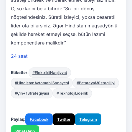
O, sözlərini belə bitirdi: “Siz bir dönüş
nöqtəsindəsiniz. Sürətli izləyici, yoxsa cəsarətli
lider ola bilərsiniz. Əgər Hindistan məqsədyönlü
şəkildə hərəkət etməyi seçsə, bütün lazımi
komponentlərə malikdir.”
24 saat
Etiketlər:
#ElektrikliNəqliyyat
#HindistanAvtomobilSənayesi
#BatareyaMüstəqilliyi
#Çin+1Strategiyası
#TexnolojiLiderlik
Paylaş:
Facebook
Twitter
Telegram
WhatsApp