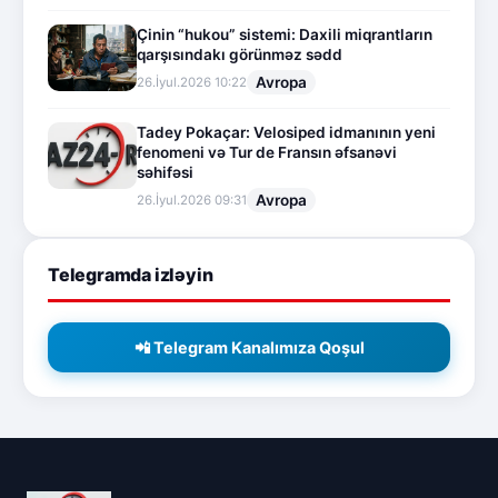
Çinin “hukou” sistemi: Daxili miqrantların
qarşısındakı görünməz sədd
Avropa
26.İyul.2026 10:22
Tadey Pokaçar: Velosiped idmanının yeni
fenomeni və Tur de Fransın əfsanəvi
səhifəsi
Avropa
26.İyul.2026 09:31
Telegramda izləyin
📲 Telegram Kanalımıza Qoşul