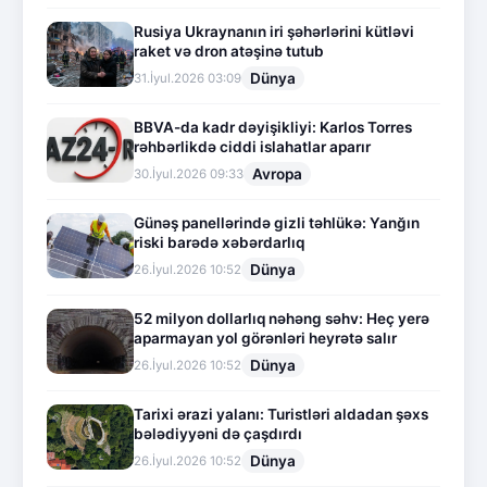
Rusiya Ukraynanın iri şəhərlərini kütləvi
raket və dron atəşinə tutub
Dünya
31.İyul.2026 03:09
BBVA-da kadr dəyişikliyi: Karlos Torres
rəhbərlikdə ciddi islahatlar aparır
Avropa
30.İyul.2026 09:33
Günəş panellərində gizli təhlükə: Yanğın
riski barədə xəbərdarlıq
Dünya
26.İyul.2026 10:52
52 milyon dollarlıq nəhəng səhv: Heç yerə
aparmayan yol görənləri heyrətə salır
Dünya
26.İyul.2026 10:52
Tarixi ərazi yalanı: Turistləri aldadan şəxs
bələdiyyəni də çaşdırdı
Dünya
26.İyul.2026 10:52