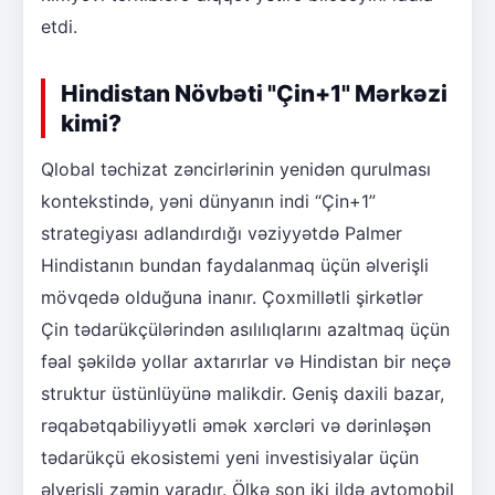
etdi.
Hindistan Növbəti "Çin+1" Mərkəzi
kimi?
Qlobal təchizat zəncirlərinin yenidən qurulması
kontekstində, yəni dünyanın indi “Çin+1”
strategiyası adlandırdığı vəziyyətdə Palmer
Hindistanın bundan faydalanmaq üçün əlverişli
mövqedə olduğuna inanır. Çoxmillətli şirkətlər
Çin tədarükçülərindən asılılıqlarını azaltmaq üçün
fəal şəkildə yollar axtarırlar və Hindistan bir neçə
struktur üstünlüyünə malikdir. Geniş daxili bazar,
rəqabətqabiliyyətli əmək xərcləri və dərinləşən
tədarükçü ekosistemi yeni investisiyalar üçün
əlverişli zəmin yaradır. Ölkə son iki ildə avtomobil