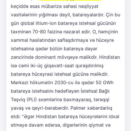
keçiddə əsas mübarizə sahəsi nəqliyyat
vasitələrinin yığılması deyil, batareyalardır. Çin bu
gün qlobal litium-ion batareya istehsal gücünün
təxminən 70-80 faizinə nəzarət edir. O, həmçinin
xammal hasilatından saflaşdırmaya və hüceyrə
istehsalına qədər bütün batareya dəyər
zəncirində dominant mövqeyə malikdir. Hindistan
isə cəmi iki-üç giqavatt-saat quraşdırılmış
batareya hüceyrəsi istehsal gücünə malikdir.
Mərkəzi hökumətin 2030-cu ilə qədər 50 GWh
batareya istehsalını hədəfləyən İstehsal Bağlı
Təşviq (PLI) sxemlərinə baxmayaraq, tərəqqi
yavaş və qeyri-bərabərdir. Palmer xəbərdarlıq
etdi: “Əgər Hindistan batareya hüceyrələrini idxal
etməyə davam edərsə, digərlərinin qiymət və