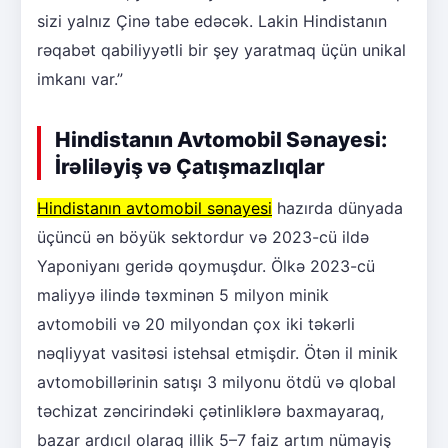
sizi yalnız Çinə tabe edəcək. Lakin Hindistanın
rəqabət qabiliyyətli bir şey yaratmaq üçün unikal
imkanı var.”
Hindistanın Avtomobil Sənayesi:
İrəliləyiş və Çatışmazlıqlar
Hindistanın avtomobil sənayesi
hazırda dünyada
üçüncü ən böyük sektordur və 2023-cü ildə
Yaponiyanı geridə qoymuşdur. Ölkə 2023-cü
maliyyə ilində təxminən 5 milyon minik
avtomobili və 20 milyondan çox iki təkərli
nəqliyyat vasitəsi istehsal etmişdir. Ötən il minik
avtomobillərinin satışı 3 milyonu ötdü və qlobal
təchizat zəncirindəki çətinliklərə baxmayaraq,
bazar ardıcıl olaraq illik 5–7 faiz artım nümayiş