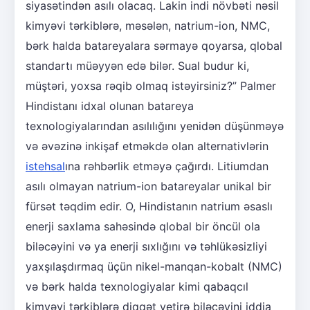
siyasətindən asılı olacaq. Lakin indi növbəti nəsil
kimyəvi tərkiblərə, məsələn, natrium-ion, NMC,
bərk halda batareyalara sərmayə qoyarsa, qlobal
standartı müəyyən edə bilər. Sual budur ki,
müştəri, yoxsa rəqib olmaq istəyirsiniz?” Palmer
Hindistanı idxal olunan batareya
texnologiyalarından asılılığını yenidən düşünməyə
və əvəzinə inkişaf etməkdə olan alternativlərin
istehsal
ına rəhbərlik etməyə çağırdı. Litiumdan
asılı olmayan natrium-ion batareyalar unikal bir
fürsət təqdim edir. O, Hindistanın natrium əsaslı
enerji saxlama sahəsində qlobal bir öncül ola
biləcəyini və ya enerji sıxlığını və təhlükəsizliyi
yaxşılaşdırmaq üçün nikel-manqan-kobalt (NMC)
və bərk halda texnologiyalar kimi qabaqcıl
kimyəvi tərkiblərə diqqət yetirə biləcəyini iddia