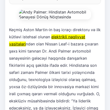
Keçmiş Aston Martin-in baş icraçı direktoru və ilk
kütləvi istehsal olunan
elektrikli nəqliyyat
vasitələri
ndən olan Nissan Leaf-i bazara çıxaran
şəxs kimi tanınan Dr. Andi Palmer avtomobil
sənayesinin gələcəyi haqqında danışarkən
fikirlərini açıq şəkildə ifadə edir. Hindistana son
səfəri zamanı Palmer ölkəni tarixi yolayrıcında
olduğunu, texnologiya izləyicisi olaraq qalmaq,
yoxsa öz-özlüyündə bir innovasiya mərkəzi kimi
irəli çıxmaq qərarı verməli olduğunu vurğuladı. O,
eksklüziv müsahibəsində bildirdi: “Ya liderlik
edəcəksiniz, ya da izləyəcəksiniz. İzləyici olmaq