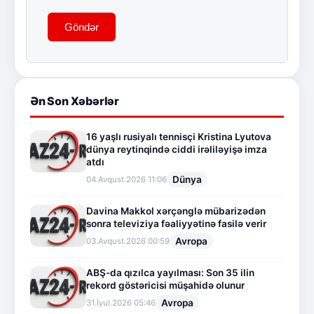
Göndər
Ən Son Xəbərlər
16 yaşlı rusiyalı tennisçi Kristina Lyutova
dünya reytinqində ciddi irəliləyişə imza
atdı
Dünya
04.Avqust.2026 11:06
Davina Makkol xərçənglə mübarizədən
sonra televiziya fəaliyyətinə fasilə verir
Avropa
03.Avqust.2026 00:59
ABŞ-da qızılca yayılması: Son 35 ilin
rekord göstəricisi müşahidə olunur
Avropa
31.İyul.2026 05:46