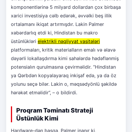
komponentlərinə 5 milyard dollardan çox birbaşa
xarici investisiya cəlb edərək, əvvəlki beş illik
ortalamanı ikiqat artırmışdır. Lakin Palmer
xəbərdarlıq etdi ki, Hindistan bu makro
üstünlükləri
elektrikli nəqliyyat vasitələri
platformaları, kritik materialların emalı və əlavə
dəyərli lokallaşdırma kimi sahələrdə hədəflənmiş
potensialın qurulmasına çevirməlidir. “Hindistan
ya Qərbdən kopyalayaraq inkişaf edə, ya da öz
yolunu seçə bilər. Lakin o, məqsədyönlü şəkildə
hərəkət etməlidir”, – o bildirdi.
Proqram Təminatı Strateji
Üstünlük Kimi
Hardware-dən başqa, Palmer inanır ki,