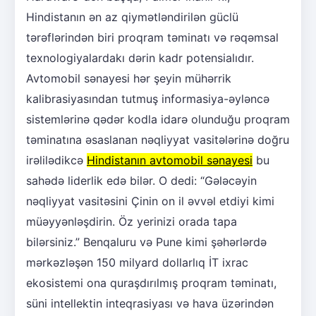
Hindistanın ən az qiymətləndirilən güclü
tərəflərindən biri proqram təminatı və rəqəmsal
texnologiyalardakı dərin kadr potensialıdır.
Avtomobil sənayesi hər şeyin mühərrik
kalibrasiyasından tutmuş informasiya-əyləncə
sistemlərinə qədər kodla idarə olunduğu proqram
təminatına əsaslanan nəqliyyat vasitələrinə doğru
irəlilədikcə
Hindistanın avtomobil sənayesi
bu
sahədə liderlik edə bilər. O dedi: “Gələcəyin
nəqliyyat vasitəsini Çinin on il əvvəl etdiyi kimi
müəyyənləşdirin. Öz yerinizi orada tapa
bilərsiniz.” Benqaluru və Pune kimi şəhərlərdə
mərkəzləşən 150 milyard dollarlıq İT ixrac
ekosistemi ona quraşdırılmış proqram təminatı,
süni intellektin inteqrasiyası və hava üzərindən