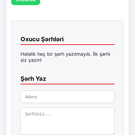
Oxucu Şərhləri
Hələlik heç bir şərh yazılmayıb. İlk şərhi
siz yazın!
Şərh Yaz