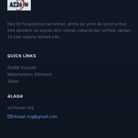
Heç bir hüququmuz qorunmur, amma siz yenə də qorunurmuş
kimi davranın və saytda dərc olunan xəbərlərdən istifadə zamanı
24 saat saytına istinad edin.
QUICK LINKS
Gizlilik Siyasəti
Məlumatların Silinməsi
Əlaqə
ƏLAQƏ
az24saat.org
24saat.org@gmail.com