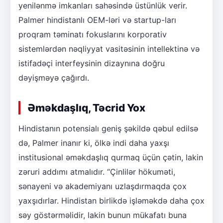
yenilənmə imkanları sahəsində üstünlük verir.
Palmer hindistanlı OEM-ləri və startup-ları
proqram təminatı fokuslarını korporativ
sistemlərdən nəqliyyat vasitəsinin intellektinə və
istifadəçi interfeysinin dizaynına doğru
dəyişməyə çağırdı.
Əməkdaşlıq, Təcrid Yox
Hindistanın potensialı geniş şəkildə qəbul edilsə
də, Palmer inanır ki, ölkə indi daha yaxşı
institusional əməkdaşlıq qurmaq üçün çətin, lakin
zəruri addımı atmalıdır. “Çinlilər hökuməti,
sənayeni və akademiyanı uzlaşdırmaqda çox
yaxşıdırlar. Hindistan birlikdə işləməkdə daha çox
səy göstərməlidir, lakin bunun mükafatı buna