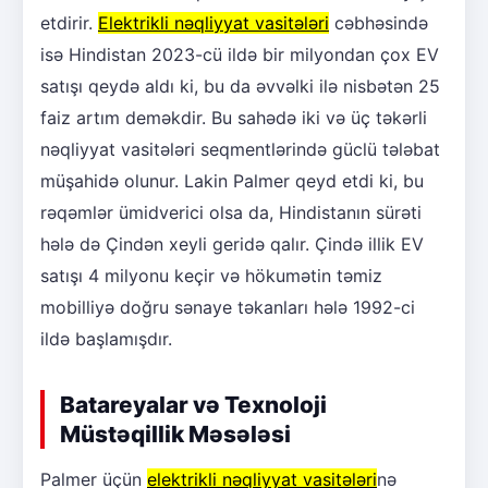
etdirir.
Elektrikli nəqliyyat vasitələri
cəbhəsində
isə Hindistan 2023-cü ildə bir milyondan çox EV
satışı qeydə aldı ki, bu da əvvəlki ilə nisbətən 25
faiz artım deməkdir. Bu sahədə iki və üç təkərli
nəqliyyat vasitələri seqmentlərində güclü tələbat
müşahidə olunur. Lakin Palmer qeyd etdi ki, bu
rəqəmlər ümidverici olsa da, Hindistanın sürəti
hələ də Çindən xeyli geridə qalır. Çində illik EV
satışı 4 milyonu keçir və hökumətin təmiz
mobilliyə doğru sənaye təkanları hələ 1992-ci
ildə başlamışdır.
Batareyalar və Texnoloji
Müstəqillik Məsələsi
Palmer üçün
elektrikli nəqliyyat vasitələri
nə