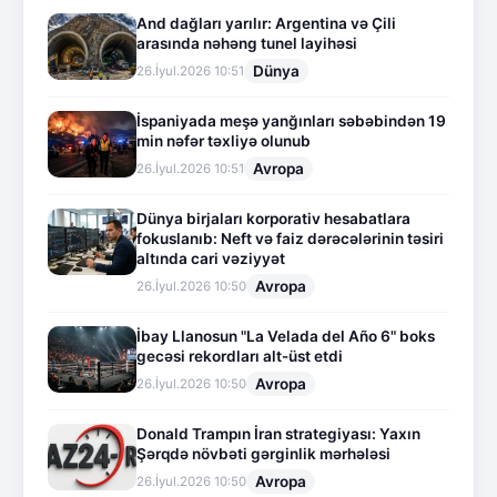
And dağları yarılır: Argentina və Çili
arasında nəhəng tunel layihəsi
Dünya
26.İyul.2026 10:51
İspaniyada meşə yanğınları səbəbindən 19
min nəfər təxliyə olunub
Avropa
26.İyul.2026 10:51
Dünya birjaları korporativ hesabatlara
fokuslanıb: Neft və faiz dərəcələrinin təsiri
altında cari vəziyyət
Avropa
26.İyul.2026 10:50
İbay Llanosun "La Velada del Año 6" boks
gecəsi rekordları alt-üst etdi
Avropa
26.İyul.2026 10:50
Donald Trampın İran strategiyası: Yaxın
Şərqdə növbəti gərginlik mərhələsi
Avropa
26.İyul.2026 10:50