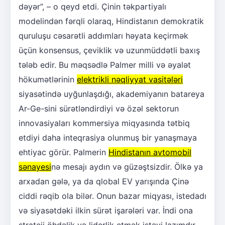
dəyər”, – o qeyd etdi. Çinin təkpartiyalı
modelindən fərqli olaraq, Hindistanın demokratik
quruluşu cəsarətli addımları həyata keçirmək
üçün konsensus, çeviklik və uzunmüddətli baxış
tələb edir. Bu məqsədlə Palmer milli və əyalət
hökumətlərinin
elektrikli nəqliyyat vasitələri
siyasətində uyğunlaşdığı, akademiyanın batareya
Ar-Ge-sini sürətləndirdiyi və özəl sektorun
innovasiyaları kommersiya miqyasında tətbiq
etdiyi daha inteqrasiya olunmuş bir yanaşmaya
ehtiyac görür. Palmerin
Hindistanın avtomobil
sənayesi
nə mesajı aydın və güzəştsizdir. Ölkə ya
arxadan gələ, ya da qlobal EV yarışında Çinə
ciddi rəqib ola bilər. Onun bazar miqyası, istedadı
və siyasətdəki ilkin sürət işarələri var. İndi ona
strateji öhdəlik və liderlik etmək istəyi lazımdır.