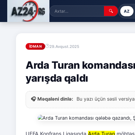
🔍
AZ
29.Avqust.2025
İDMAN
Arda Turan komandası 
yarışda qaldı
🎧 Məqaləni dinlə:
Bu yazı üçün səsli versiya
UEFA Konfrans Liqasında
Arda Turan
möhtəş