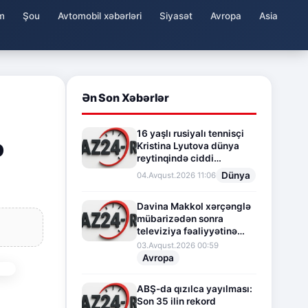
m
Şou
Avtomobil xəbərləri
Siyasət
Avropa
Asia
Ən Son Xəbərlər
16 yaşlı rusiyalı tennisçi
ə
Kristina Lyutova dünya
reytinqində ciddi
irəliləyişə imza atdı
Dünya
04.Avqust.2026 11:06
Davina Makkol xərçənglə
mübarizədən sonra
televiziya fəaliyyətinə
fasilə verir
03.Avqust.2026 00:59
Avropa
ABŞ-da qızılca yayılması:
Son 35 ilin rekord