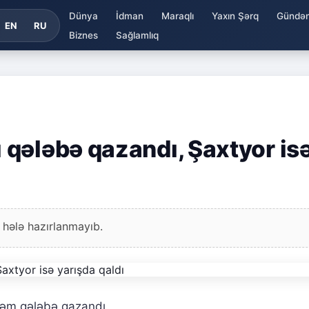
Dünya
İdman
Maraqlı
Yaxın Şərq
Gündə
EN
RU
Biznes
Sağlamlıq
qələbə qazandı, Şaxtyor is
 hələ hazırlanmayıb.
əm qələbə qazandı