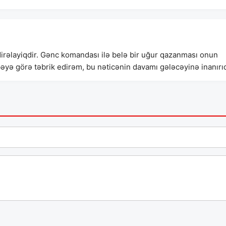
irəlayiqdir. Gənc komandası ilə belə bir uğur qazanması onun
bəyə görə təbrik edirəm, bu nəticənin davamı gələcəyinə inanırı