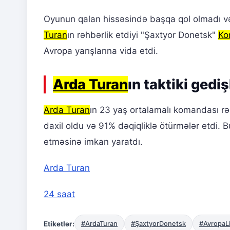
Oyunun qalan hissəsində başqa qol olmadı və 
Turan
ın rəhbərlik etdiyi "Şaxtyor Donetsk"
Ko
Avropa yarışlarına vida etdi.
Arda Turan
ın taktiki gedi
Arda Turan
ın 23 yaş ortalamalı komandası r
daxil oldu və 91% dəqiqliklə ötürmələr etdi. 
etməsinə imkan yaratdı.
Arda Turan
24 saat
Etiketlər:
#ArdaTuran
#ŞaxtyorDonetsk
#AvropaLi