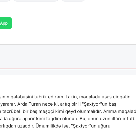
sApp
ın qələbəsini təbrik edirəm. Lakin, məqalədə əsas diqqətin
aranır. Arda Turan necə ki, artıq bir il "Şaxtyor"un baş
n təcrübəli bir baş məşqçi kimi qeyd olunmalıdır. Amma məqaləd
da uğura aparır kimi təqdim olunub. Bu, onun uzun illərdir futb
arlıqdan uzaqdır. Ümumilikdə isə, "Şaxtyor"un uğuru