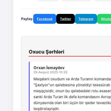
Paylaş:
Facebook
Twitter
Telegram
What
Oxucu Şərhləri
Orxan İsmayılov
29.Avqust.2025 10:33
Məqaləni oxudum və Arda Turanın komandasın
"Şaxtyor"un qələbəsinə yönəldiyi təəssüratı y
məşqçisidir, onun bu qələbədəki rolu əsasə
sanki Arda Turan ilk dəfə komandasını Avropa
dünyasında olan biri üçün bir qədər təvazök
təqdirəlayiqdir.