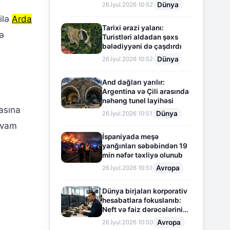
Dünya
26.İyul.2026 10:52
ilə
Arda
Tarixi ərazi yalanı:
ə
Turistləri aldadan şəxs
bələdiyyəni də çaşdırdı
Dünya
26.İyul.2026 10:52
And dağları yarılır:
Argentina və Çili arasında
nəhəng tunel layihəsi
asına
Dünya
26.İyul.2026 10:51
avam
İspaniyada meşə
yanğınları səbəbindən 19
min nəfər təxliyə olunub
Avropa
26.İyul.2026 10:51
Dünya birjaları korporativ
hesabatlara fokuslanıb:
Neft və faiz dərəcələrinin
təsiri altında cari vəziyyət
Avropa
26.İyul.2026 10:50