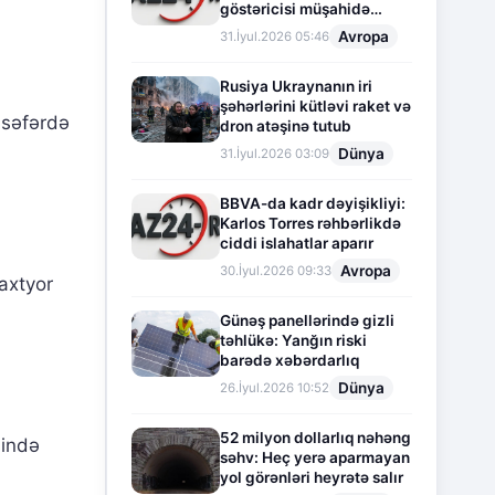
göstəricisi müşahidə
olunur
Avropa
31.İyul.2026 05:46
Rusiya Ukraynanın iri
şəhərlərini kütləvi raket və
 səfərdə
dron atəşinə tutub
Dünya
31.İyul.2026 03:09
BBVA-da kadr dəyişikliyi:
Karlos Torres rəhbərlikdə
ciddi islahatlar aparır
Avropa
30.İyul.2026 09:33
axtyor
Günəş panellərində gizli
təhlükə: Yanğın riski
barədə xəbərdarlıq
Dünya
26.İyul.2026 10:52
52 milyon dollarlıq nəhəng
sində
səhv: Heç yerə aparmayan
yol görənləri heyrətə salır