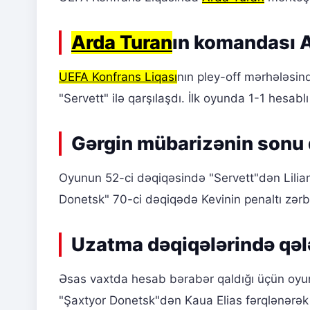
Arda Turan
ın komandası A
UEFA Konfrans Liqası
nın pley-off mərhələsi
"Servett" ilə qarşılaşdı. İlk oyunda 1-1 hesabl
Gərgin mübarizənin sonu q
Oyunun 52-ci dəqiqəsində "Servett"dən Lilia
Donetsk" 70-ci dəqiqədə Kevinin penaltı zərbə
Uzatma dəqiqələrində qəl
Əsas vaxtda hesab bərabər qaldığı üçün oyun 
"Şaxtyor Donetsk"dən Kaua Elias fərqlənərək