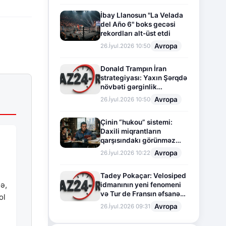
İbay Llanosun "La Velada
del Año 6" boks gecəsi
rekordları alt-üst etdi
Avropa
26.İyul.2026 10:50
Donald Trampın İran
strategiyası: Yaxın Şərqdə
növbəti gərginlik
mərhələsi
Avropa
26.İyul.2026 10:50
Çinin “hukou” sistemi:
Daxili miqrantların
qarşısındakı görünməz
sədd
Avropa
26.İyul.2026 10:22
Tadey Pokaçar: Velosiped
ə,
idmanının yeni fenomeni
və Tur de Fransın əfsanəvi
ol
səhifəsi
Avropa
26.İyul.2026 09:31