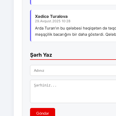
Xədicə Turalova
29.Avqust.2025 10:28
Arda Turan'ın bu qələbəsi həqiqətən də təqd
məşqçilik bacarığını bir daha göstərdi. Qələ
Şərh Yaz
Göndər