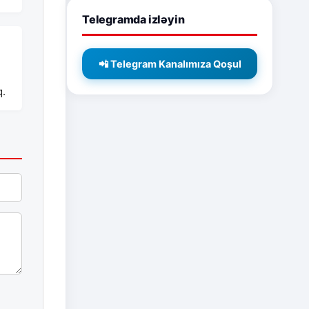
Telegramda izləyin
📲 Telegram Kanalımıza Qoşul
q.