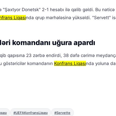
"Şaxtyor Donetsk" 2-1 hesabı ilə qalib gəldi. Bu nəticə 
nfrans Liqası
nda qrup mərhələsinə yüksəldi. "Servett" is
şləri komandanı uğura apardı
əqib qapısına 23 zərbə endirdi, 38 dəfə cərimə meydanç
Bu göstəricilər komandanın
Konfrans Liqası
nda yoluna d
qası
#UEFAKonfransLiqası
#Servette