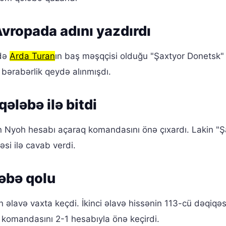
vropada adını yazdırdı
ndə
Arda Turan
ın baş məşqçisi olduğu "Şaxtyor Donetsk"
ı bərabərlik qeydə alınmışdı.
ələbə ilə bitdi
n Nyoh hesabı açaraq komandasını önə çıxardı. Lakin "Ş
si ilə cavab verdi.
əbə qolu
əlavə vaxta keçdi. İkinci əlavə hissənin 113-cü dəqiqə
 komandasını 2-1 hesabıyla önə keçirdi.