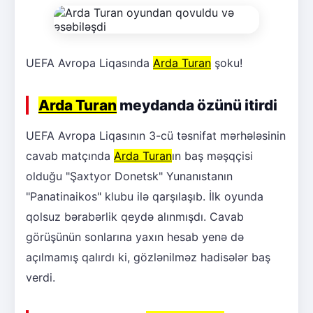
UEFA Avropa Liqasında
Arda Turan
şoku!
Arda Turan
meydanda özünü itirdi
UEFA Avropa Liqasının 3-cü təsnifat mərhələsinin
cavab matçında
Arda Turan
ın baş məşqçisi
olduğu "Şaxtyor Donetsk" Yunanıstanın
"Panatinaikos" klubu ilə qarşılaşıb. İlk oyunda
qolsuz bərabərlik qeydə alınmışdı. Cavab
görüşünün sonlarına yaxın hesab yenə də
açılmamış qalırdı ki, gözlənilməz hadisələr baş
verdi.