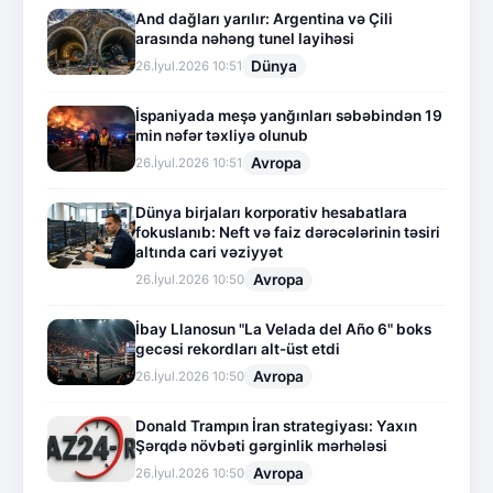
And dağları yarılır: Argentina və Çili
arasında nəhəng tunel layihəsi
Dünya
26.İyul.2026 10:51
İspaniyada meşə yanğınları səbəbindən 19
min nəfər təxliyə olunub
Avropa
26.İyul.2026 10:51
Dünya birjaları korporativ hesabatlara
fokuslanıb: Neft və faiz dərəcələrinin təsiri
altında cari vəziyyət
Avropa
26.İyul.2026 10:50
İbay Llanosun "La Velada del Año 6" boks
gecəsi rekordları alt-üst etdi
Avropa
26.İyul.2026 10:50
Donald Trampın İran strategiyası: Yaxın
Şərqdə növbəti gərginlik mərhələsi
Avropa
26.İyul.2026 10:50