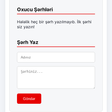
Oxucu Şərhləri
Hələlik heç bir şərh yazılmayıb. İlk şərhi
siz yazın!
Şərh Yaz
Göndər