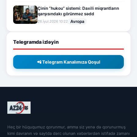
Çinin “hukou” sistemi: Daxili miqrantların
qarşısındakı görünməz sədd
Avropa
26.İyul.2026 10:22
Telegramda izləyin
📲 Telegram Kanalımıza Qoşul
Heç bir hüququmuz qorunmur, amma siz yenə də qorunurmuş
kimi davranın və saytda dərc olunan xəbərlərdən istifadə zamanı