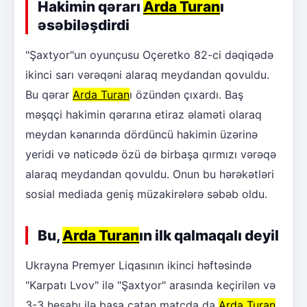
Hakimin qərarı
Arda Turan
ı
əsəbiləşdirdi
"Şaxtyor"un oyunçusu Oçeretko 82-ci dəqiqədə
ikinci sarı vərəqəni alaraq meydandan qovuldu.
Bu qərar
Arda Turan
ı özündən çıxardı. Baş
məşqçi hakimin qərarına etiraz əlaməti olaraq
meydan kənarında dördüncü hakimin üzərinə
yeridi və nəticədə özü də birbaşa qırmızı vərəqə
alaraq meydandan qovuldu. Onun bu hərəkətləri
sosial mediada geniş müzakirələrə səbəb oldu.
Bu,
Arda Turan
ın ilk qalmaqalı deyil
Ukrayna Premyer Liqasının ikinci həftəsində
"Karpatı Lvov" ilə "Şaxtyor" arasında keçirilən və
3-3 hesabı ilə başa çatan matçda da
Arda Turan