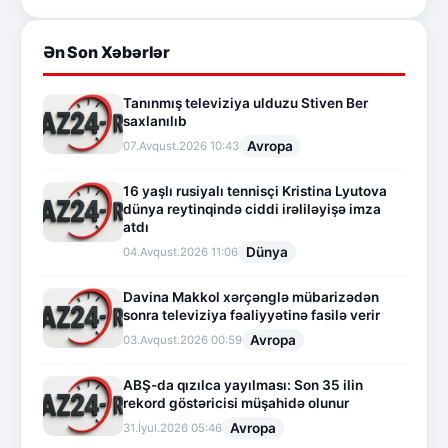
Ən Son Xəbərlər
Tanınmış televiziya ulduzu Stiven Ber
saxlanılıb
Avropa
07.Avqust.2026 10:43
16 yaşlı rusiyalı tennisçi Kristina Lyutova
dünya reytinqində ciddi irəliləyişə imza
atdı
Dünya
04.Avqust.2026 11:06
Davina Makkol xərçənglə mübarizədən
sonra televiziya fəaliyyətinə fasilə verir
Avropa
03.Avqust.2026 00:59
ABŞ-da qızılca yayılması: Son 35 ilin
rekord göstəricisi müşahidə olunur
Avropa
31.İyul.2026 05:46