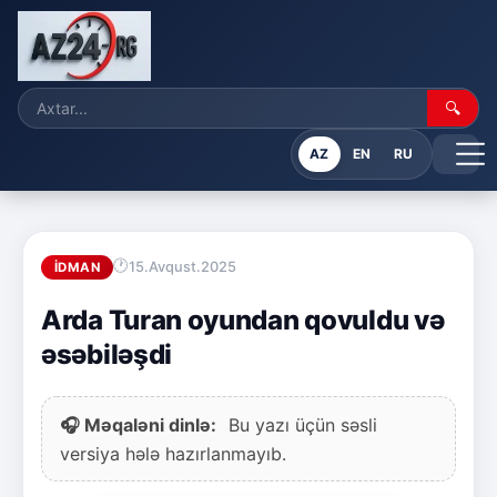
🔍
AZ
EN
RU
15.Avqust.2025
İDMAN
Arda Turan oyundan qovuldu və
əsəbiləşdi
🎧 Məqaləni dinlə:
Bu yazı üçün səsli
versiya hələ hazırlanmayıb.