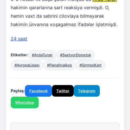
hakimin qərarlarına sərt reaksiya vermişdi. O,
həmin vaxt da səbrini cilovlaya bilməyərək
hakimin ünvanına xoşagəlməz ifadələr işlətmişdi.
24 saat
Etiketlər:
#ArdaTuran
#ŞaxtyorDonetsk
#AvropaLiqası
#Panatinaikos
#QırmızıKart
Paylaş:
Facebook
Twitter
Telegram
WhatsApp