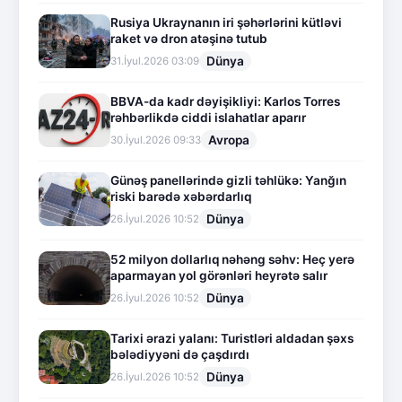
Rusiya Ukraynanın iri şəhərlərini kütləvi
raket və dron atəşinə tutub
Dünya
31.İyul.2026 03:09
BBVA-da kadr dəyişikliyi: Karlos Torres
rəhbərlikdə ciddi islahatlar aparır
Avropa
30.İyul.2026 09:33
Günəş panellərində gizli təhlükə: Yanğın
riski barədə xəbərdarlıq
Dünya
26.İyul.2026 10:52
52 milyon dollarlıq nəhəng səhv: Heç yerə
aparmayan yol görənləri heyrətə salır
Dünya
26.İyul.2026 10:52
Tarixi ərazi yalanı: Turistləri aldadan şəxs
bələdiyyəni də çaşdırdı
Dünya
26.İyul.2026 10:52