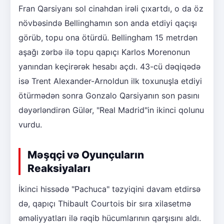
Fran Qarsiyanı sol cinahdan irəli çıxartdı, o da öz
növbəsində Bellinghamın son anda etdiyi qaçışı
görüb, topu ona ötürdü. Bellingham 15 metrdən
aşağı zərbə ilə topu qapıçı Karlos Morenonun
yanından keçirərək hesabı açdı. 43-cü dəqiqədə
isə Trent Alexander-Arnoldun ilk toxunuşla etdiyi
ötürmədən sonra Gonzalo Qarsiyanın son pasını
dəyərləndirən Gülər, "Real Madrid"in ikinci qolunu
vurdu.
Məşqçi və Oyunçuların
Reaksiyaları
İkinci hissədə "Pachuca" təzyiqini davam etdirsə
də, qapıçı Thibault Courtois bir sıra xilasetmə
əməliyyatları ilə rəqib hücumlarının qarşısını aldı.