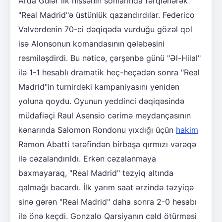
Arda Gülər ilk hissənin sonlarında fərqlənərək
"Real Madrid"ə üstünlük qazandırdılar. Federico
Valverdenin 70-ci dəqiqədə vurduğu gözəl qol
isə Alonsonun komandasının qələbəsini
rəsmiləşdirdi. Bu nəticə, çərşənbə günü "Əl-Hilal"
ilə 1-1 hesablı dramatik heç-heçədən sonra "Real
Madrid"in turnirdəki kampaniyasını yenidən
yoluna qoydu. Oyunun yeddinci dəqiqəsində
müdafiəçi Raul Asensio cərimə meydançasının
kənarında Salomon Rondonu yıxdığı üçün
hakim
Ramon Abatti tərəfindən birbaşa qırmızı vərəqə
ilə cəzalandırıldı. Erkən cəzalanmaya
baxmayaraq, "Real Madrid" təzyiq altında
qalmağı bacardı. İlk yarım saat ərzində təzyiqə
sinə gərən "Real Madrid" daha sonra 2-0 hesabı
ilə önə keçdi. Gonzalo Qarsiyanın cəld ötürməsi