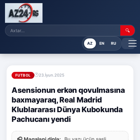
🔍
AZ
EN
RU
23.İyun.2025
FUTBOL
Asensionun erkən qovulmasına
baxmayaraq, Real Madrid
Klublararası Dünya Kubokunda
Pachucanı yendi
🎧 Məqaləni dinlə:
Bu yazı üçün səsli