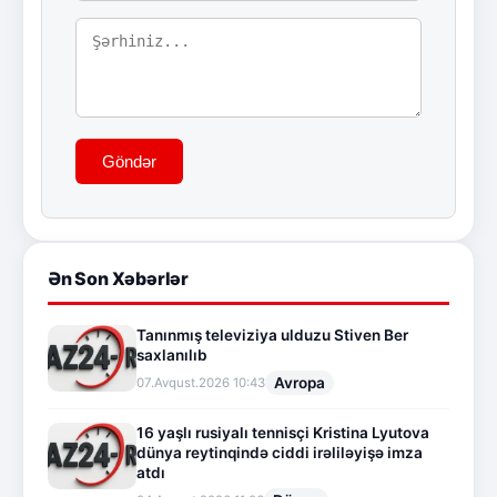
Göndər
Ən Son Xəbərlər
Tanınmış televiziya ulduzu Stiven Ber
saxlanılıb
Avropa
07.Avqust.2026 10:43
16 yaşlı rusiyalı tennisçi Kristina Lyutova
dünya reytinqində ciddi irəliləyişə imza
atdı