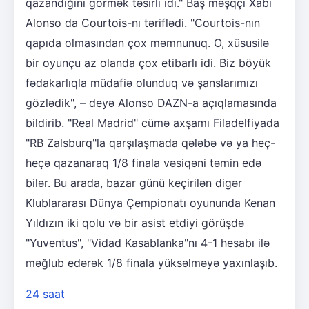
qazandığını görmək təsirli idi." Baş məşqçi Xabi
Alonso da Courtois-nı təriflədi. "Courtois-nın
qapıda olmasından çox məmnunuq. O, xüsusilə
bir oyunçu az olanda çox etibarlı idi. Biz böyük
fədakarlıqla müdafiə olunduq və şanslarımızı
gözlədik", – deyə Alonso DAZN-a açıqlamasında
bildirib. "Real Madrid" cümə axşamı Filadelfiyada
"RB Zalsburq"la qarşılaşmada qələbə və ya heç-
heçə qazanaraq 1/8 finala vəsiqəni təmin edə
bilər. Bu arada, bazar günü keçirilən digər
Klublararası Dünya Çempionatı oyununda Kenan
Yıldızın iki qolu və bir asist etdiyi görüşdə
"Yuventus", "Vidad Kasablanka"nı 4-1 hesabı ilə
məğlub edərək 1/8 finala yüksəlməyə yaxınlaşıb.
24 saat