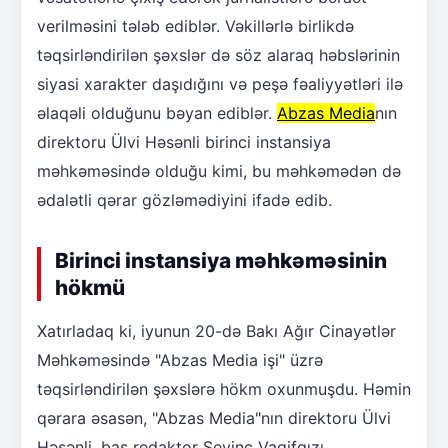
verilməsini tələb ediblər. Vəkillərlə birlikdə
təqsirləndirilən şəxslər də söz alaraq həbslərinin
siyasi xarakter daşıdığını və peşə fəaliyyətləri ilə
əlaqəli olduğunu bəyan ediblər.
Abzas Media
nın
direktoru Ülvi Həsənli birinci instansiya
məhkəməsində olduğu kimi, bu məhkəmədən də
ədalətli qərar gözləmədiyini ifadə edib.
Birinci instansiya məhkəməsinin
hökmü
Xatırladaq ki, iyunun 20-də Bakı Ağır Cinayətlər
Məhkəməsində "Abzas Media işi" üzrə
təqsirləndirilən şəxslərə hökm oxunmuşdu. Həmin
qərara əsasən, "Abzas Media"nın direktoru Ülvi
Həsənli, baş redaktor Sevinc Vaqifqızı,