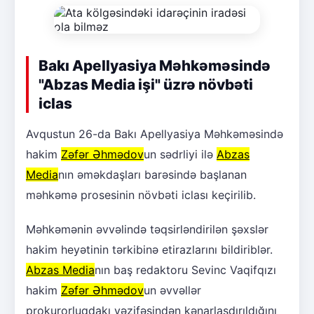
Bakı Apellyasiya Məhkəməsində
"Abzas Media işi" üzrə növbəti
iclas
Avqustun 26-da Bakı Apellyasiya Məhkəməsində
hakim
Zəfər Əhmədov
un sədrliyi ilə
Abzas
Media
nın əməkdaşları barəsində başlanan
məhkəmə prosesinin növbəti iclası keçirilib.
Məhkəmənin əvvəlində təqsirləndirilən şəxslər
hakim heyətinin tərkibinə etirazlarını bildiriblər.
Abzas Media
nın baş redaktoru Sevinc Vaqifqızı
hakim
Zəfər Əhmədov
un əvvəllər
prokurorluqdakı vəzifəsindən kənarlaşdırıldığını