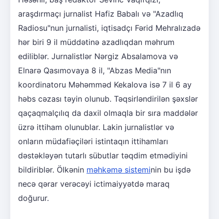
araşdırmaçı jurnalist Hafiz Babalı və "Azadlıq
Radiosu"nun jurnalisti, iqtisadçı Fərid Mehralızadə
hər biri 9 il müddətinə azadlıqdan məhrum
ediliblər. Jurnalistlər Nərgiz Absalamova və
Elnarə Qasımovaya 8 il, "Abzas Media"nın
koordinatoru Məhəmməd Kekalova isə 7 il 6 ay
həbs cəzası təyin olunub. Təqsirləndirilən şəxslər
qaçaqmalçılıq da daxil olmaqla bir sıra maddələr
üzrə ittiham olunublar. Lakin jurnalistlər və
onların müdafiəçiləri istintaqın ittihamları
dəstəkləyən tutarlı sübutlar təqdim etmədiyini
bildiriblər. Ölkənin
məhkəmə sistemi
nin bu işdə
necə qərar verəcəyi ictimaiyyətdə maraq
doğurur.