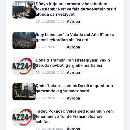
Dünya birjaları korporativ hesabatlara
fokuslanıb: Neft və faiz dərəcələrinin təsiri
altında cari vəziyyət
Avropa
26.İyul.2026 10:50
İbay Llanosun "La Velada del Año 6" boks
gecəsi rekordları alt-üst etdi
Avropa
26.İyul.2026 10:50
Donald Trampın İran strategiyası: Yaxın
Şərqdə növbəti gərginlik mərhələsi
Avropa
26.İyul.2026 10:50
Çinin “hukou” sistemi: Daxili miqrantların
qarşısındakı görünməz sədd
Avropa
26.İyul.2026 10:22
Tadey Pokaçar: Velosiped idmanının yeni
fenomeni və Tur de Fransın əfsanəvi
səhifəsi
Avropa
26.İyul.2026 09:31