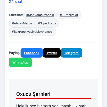
24 saat
Etiketlər:
#MəhkəməProsesi
#Jurnalistlər
#AbzasMedia
#SiyasiHəbs
#BakıApellyasiyaMəhkəməsi
Paylaş:
Facebook
Twitter
Telegram
WhatsApp
Oxucu Şərhləri
Hələlik heç bir şərh yazılmayıb. İlk şərhi