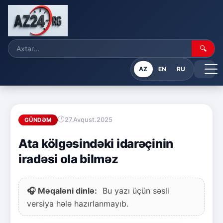
🔍
AZ
EN
RU
27.Avqust.2025
GÜNDƏM
Ata kölgəsindəki idarəçinin
iradəsi ola bilməz
🎧 Məqaləni dinlə:
Bu yazı üçün səsli
versiya hələ hazırlanmayıb.