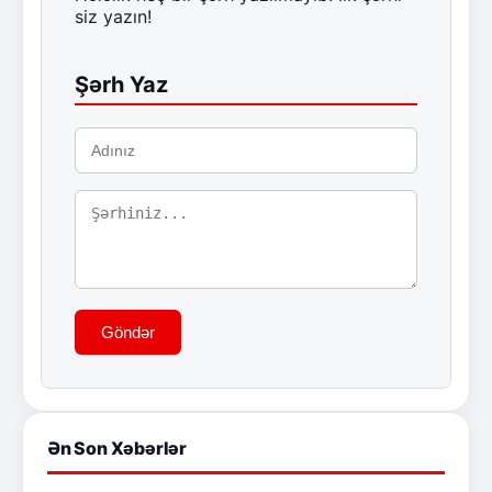
siz yazın!
Şərh Yaz
Göndər
Ən Son Xəbərlər