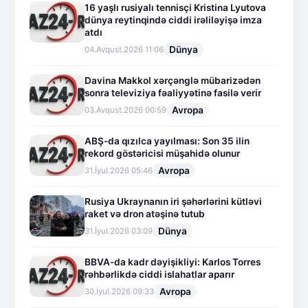
16 yaşlı rusiyalı tennisçi Kristina Lyutova
dünya reytinqində ciddi irəliləyişə imza
atdı
Dünya
04.Avqust.2026 11:06
Davina Makkol xərçənglə mübarizədən
sonra televiziya fəaliyyətinə fasilə verir
Avropa
03.Avqust.2026 00:59
ABŞ-da qızılca yayılması: Son 35 ilin
rekord göstəricisi müşahidə olunur
Avropa
31.İyul.2026 05:46
Rusiya Ukraynanın iri şəhərlərini kütləvi
raket və dron atəşinə tutub
Dünya
31.İyul.2026 03:09
BBVA-da kadr dəyişikliyi: Karlos Torres
rəhbərlikdə ciddi islahatlar aparır
Avropa
30.İyul.2026 09:33