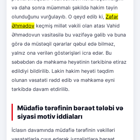
və daha sonra müəmmalı şəkildə hakim təyin
olunduğunu vurğulayıb. O qeyd edib ki,
Zəfər
Əhmədov
keçmiş millət vəkili olan atası Vahid
Əhmədovun vasitəsilə bu vəzifəyə gəlib və buna
görə də müstəqil qərarlar qəbul edə bilməz,
yalnız ona verilən göstərişləri icra edər. Bu
səbəbdən də məhkəmə heyətinin tərkibinə etiraz
edildiyi bildirilib. Lakin hakim heyəti təqdim
olunan vəsatəti rədd edib və məhkəmə eyni
tərkibdə davam etdirilib.
Müdafiə tərəfinin bəraət tələbi və
siyasi motiv iddiaları
İclasın davamında müdafiə tərəfinin vəkilləri
vəsatətlərlə çıxış edərək jurnalistlərə bəraət