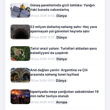
Günəş panellərində gizli təhlükə: Yanğın
riski barədə xəbərdarlıq
Dünya
26.İyul.2026 10:52
52 milyon dollarlıq nəhəng səhv: Heç yerə
aparmayan yol görənləri heyrətə salır
Dünya
26.İyul.2026 10:52
Tarixi ərazi yalanı: Turistləri aldadan şəxs
bələdiyyəni də çaşdırdı
Dünya
26.İyul.2026 10:52
And dağları yarılır: Argentina və Çili
arasında nəhəng tunel layihəsi
Dünya
26.İyul.2026 10:51
İspaniyada meşə yanğınları səbəbindən 19
min nəfər təxliyə olunub
Avropa
26.İyul.2026 10:51