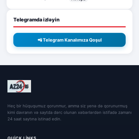
Telegramda izləyin
📲 Telegram Kanalımıza Qoşul
Heç bir hüququmuz qorunmur, amma siz yenə də qorunurmuş
kimi davranın və saytda dərc olunan xəbərlərdən istifadə zamanı
24 saat saytına istinad edin.
QUICK LINKS